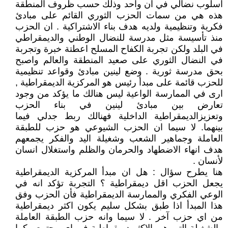
اسلوب نضالي في آن واحد وذلك حسب ظروف المنطقة
هذه هي من سمات الحزب الثوري القائم على مبادئ
فكرية وتنظيمية ولديه هدف بناء الاشتراكية . ان الحزب
منذ تأسيسة مثل مدرسة للنضال الوطني والديمقراطي
في البلد ولكن تجربة الكفاح المسلح اعطتة خبرة وتجربة
في النضال الثوري على صعيد المنطقة والعالم واصبح
بحق مدرسة ثورية . وضع لينين مبادئ وقواعد تنظيمية
للحزب قائمة على مبدأ رئيس هو المركزية الديمقراطية ,
ارى في الممارسة الواعية ليس هنالك ما يؤكد من وجود
تعارض بين مبادئ لينين في بناء الحزب
وتعزيزالديمقراطية الداخلية فهنالك ربط جدلي فيما
بينهما. لا سيما ان الحزب الشيوعي هو حزب للطبقة
العاملة وجماهير الشعب وشغيلة اليد والفكر يجمعهم
هدف انهاء الاضطهاد والحرمان والظلم واستغلال انسان
لأنسان .
هنا يطرح سؤال : هل ان مبدأ المركزية الديمقراطية
يجعل الحزب اقل ديمقراطية ؟ التجربة تؤكد انه في
الوعي الفكري والممارسة الديمقراطية فأن الحزب وفق
هذا المبدأ اذا طبق بشكل سليم يكون اكثر ديمقراطية
من اي حزب آخر . لا سيما وانه حزب الطبقة العاملة