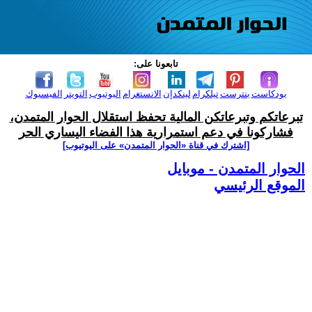
تابعونا على:
بودكاست
بنترست
تيلكرام
لينكدإن
الانستغرام
اليوتيوب
التويتر
الفيسبوك
تبرعاتكم وتبرعاتكن المالية تحفظ استقلال الحوار المتمدن،
فشاركونا في دعم استمرارية هذا الفضاء اليساري الحر
[اشترك في قناة ‫«الحوار المتمدن» على اليوتيوب]
الحوار المتمدن - موبايل
الموقع الرئيسي