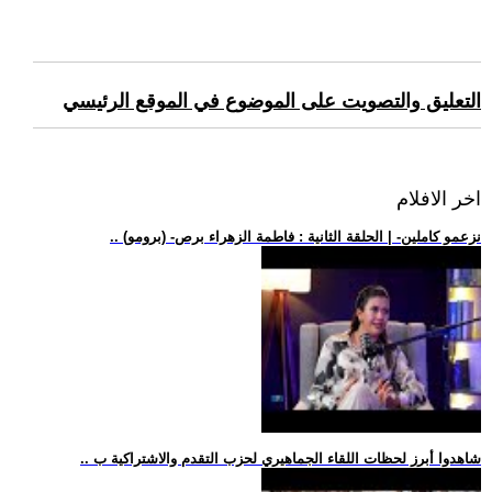
التعليق والتصويت على الموضوع في الموقع الرئيسي
اخر الافلام
.. (برومو) -نزعمو كاملين- | الحلقة الثانية : فاطمة الزهراء برص
.. شاهدوا أبرز لحظات اللقاء الجماهيري لحزب التقدم والاشتراكية ب