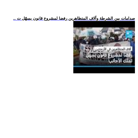
.. صدامات بين الشرطة وآلاف المتظاهرين رفضا لمشروع قانون يسهّل ت