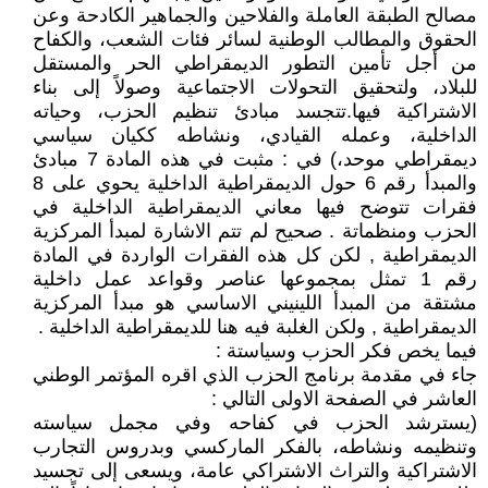
مصالح الطبقة العاملة والفلاحين والجماهير الكادحة وعن
الحقوق والمطالب الوطنية لسائر فئات الشعب، والكفاح
من أجل تأمين التطور الديمقراطي الحر والمستقل
للبلاد، ولتحقيق التحولات الاجتماعية وصولاً إلى بناء
الاشتراكية فيها.تتجسد مبادئ تنظيم الحزب، وحياته
الداخلية، وعمله القيادي، ونشاطه ككيان سياسي
ديمقراطي موحد،) في : مثبت في هذه المادة 7 مبادئ
والمبدأ رقم 6 حول الديمقراطية الداخلية يحوي على 8
فقرات تتوضح فيها معاني الديمقراطية الداخلية في
الحزب ومنظماتة . صحيح لم تتم الاشارة لمبدأ المركزية
الديمقراطية , لكن كل هذه الفقرات الواردة في المادة
رقم 1 تمثل بمجموعها عناصر وقواعد عمل داخلية
مشتقة من المبدأ اللينيني الاساسي هو مبدأ المركزية
الديمقراطية , ولكن الغلبة فيه هنا للديمقراطية الداخلية .
فيما يخص فكر الحزب وسياستة :
جاء في مقدمة برنامج الحزب الذي اقره المؤتمر الوطني
العاشر في الصفحة الاولى التالي :
(يسترشد الحزب في كفاحه وفي مجمل سياسته
وتنظيمه ونشاطه، بالفكر الماركسي وبدروس التجارب
الاشتراكية والتراث الاشتراكي عامة، ويسعى إلى تجسيد