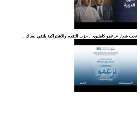
.. تحت شعار -نزعمو كاملين-... حزب التقدم والاشتراكية يلتقي بساك