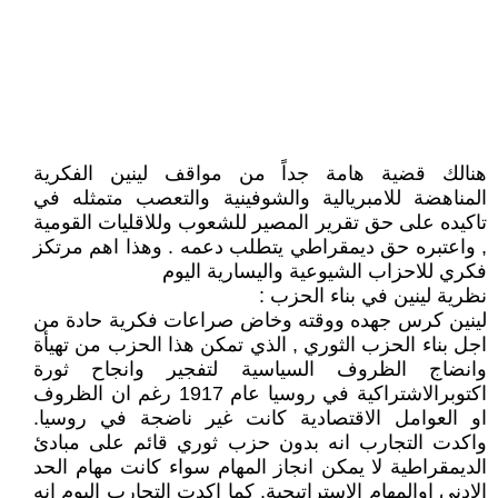
هنالك قضية هامة جداً من مواقف لينين الفكرية
المناهضة للامبريالية والشوفينية والتعصب متمثله في
تاكيده على حق تقرير المصير للشعوب وللاقليات القومية
, واعتبره حق ديمقراطي يتطلب دعمه . وهذا اهم مرتكز
فكري للاحزاب الشيوعية واليسارية اليوم
نظرية لينين في بناء الحزب :
لينين كرس جهده ووقته وخاض صراعات فكرية حادة من
اجل بناء الحزب الثوري , الذي تمكن هذا الحزب من تهيأة
وانضاج الظروف السياسية لتفجير وانجاح ثورة
اكتوبرالاشتراكية في روسيا عام 1917 رغم ان الظروف
او العوامل الاقتصادية كانت غير ناضجة في روسيا.
واكدت التجارب انه بدون حزب ثوري قائم على مبادئ
الديمقراطية لا يمكن انجاز المهام سواء كانت مهام الحد
الادنى اوالمهام الاستراتيجية. كما اكدت التجارب اليوم انه