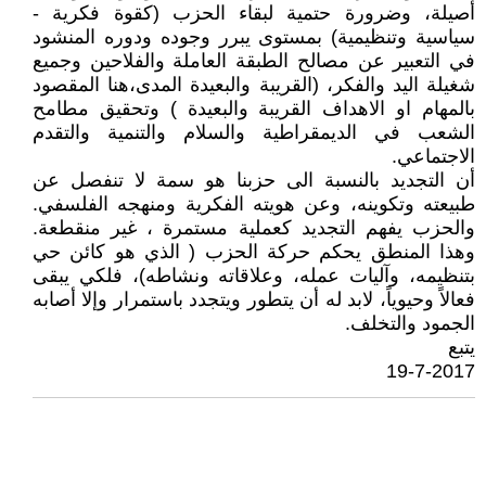
أصيلة، وضرورة حتمية لبقاء الحزب (كقوة فكرية -
سياسية وتنظيمية) بمستوى يبرر وجوده ودوره المنشود
في التعبير عن مصالح الطبقة العاملة والفلاحين وجميع
شغيلة اليد والفكر، (القريبة والبعيدة المدى،هنا المقصود
بالمهام او الاهداف القريبة والبعيدة ) وتحقيق مطامح
الشعب في الديمقراطية والسلام والتنمية والتقدم
الاجتماعي.
أن التجديد بالنسبة الى حزبنا هو سمة لا تنفصل عن
طبيعته وتكوينه، وعن هويته الفكرية ومنهجه الفلسفي.
والحزب يفهم التجديد كعملية مستمرة ، غير منقطعة.
وهذا المنطق يحكم حركة الحزب ( الذي هو كائن حي
بتنظيمه، وآليات عمله، وعلاقاته ونشاطه)، فلكي يبقى
فعالاً وحيوياً، لابد له أن يتطور ويتجدد باستمرار وإلا أصابه
الجمود والتخلف.
يتبع
19-7-2017