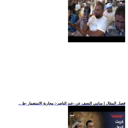
.. فصل المقال | سامي النصف عن -عبد الناصر-: محاربة الاستعمار -ط