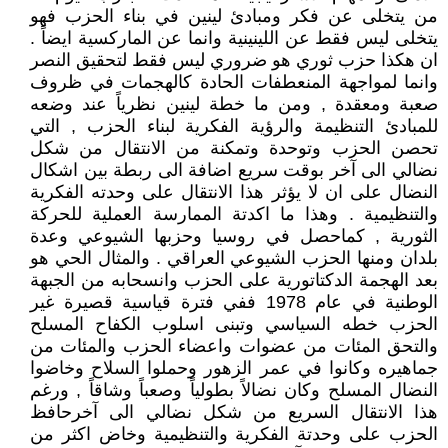
من يتخلى عن فكر ومبادئ لينين في بناء الحزب فهو
يتخلى ليس فقط عن اللينينية وانما عن الماركسية ايضاً .
ان هكذا حزب ثوري هو ضروري ليس فقط لتحقيق النصر
وانما لمواجهة المنعطفات الحادة كالهجمات في ظروف
صعبة ومعقدة , ومن ما خطة لينين نظرياً عند وضعه
للمبادئ التنظيمة والرؤية الفكرية لبناء الحزب , التي
تحصن الحزب وتوحدة وتمكنة من الانتقال من شكل
نضالي الى آخر بوقت سريع اضافة الى ربطة بين اشكال
النضال على ان لا يؤثر هذا الانتقال على وحدته الفكرية
والتنظيمية . وهذا ما اكدتة الممارسة العملية للحركة
الثورية , كماحصل في روسيا وحزبها الشيوعي وعدة
بلدان ومنها الحزب الشيوعي العراقي . والمثال الحي هو
بعد الهجمة الدكتاتورية على الحزب وانسحابه من الجبهة
الوطنية في عام 1978 ففي فترة قياسية قصيرة غير
الحزب خطه السياسي وتبنى اسلوب الكفاح المسلح
والتحق المئات من عضوات واعضاء الحزب والمئات من
جماهيره وكانوا في عمر الزهور وحملوا السلاح وخاضوا
النضال المسلح وكان نضالاً بطولياً وصعباً وشاقاً , ورغم
هذا الانتقال السريع من شكل نضالي الى آخرحافظ
الحزب على وحدتة الفكرية والتنظيمية وخاض اكثر من