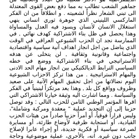
جماهير الشعب تطالب به مما دفع بعض القوى المعتدلة
الى تبني الشعار نظراً لشعبيته . و انطلاقاً من ان الفكر
الماركسي اللينيني الذي جوهرة ثوري انساني ينهي
استغلال الانسان لأنسان ويسود فيه العدل والمساواة
وهذا يحصل في ظل بناء الاشتراكية كهدف نهائي , في
الممارسة نجد ان الحزب الشيوعي العراقي في الوقت
الذي يناضل من اجل انجاز اهداف آنية سياسية واقتصادية
واجتماعية وقانونية وثقافية , لن يتخلى عن هدفه
الاستراتيجي في بناء الاشتراكية ووضع في خطه
السياسي الترابط الديالكتيكي بين انجاز مهام الحد الادنى
والمهام الاستراتيجية . من هذا تركز الاحزاب الشيوعية
اليوم نضالاتها من اجل تحقيق المهام الآنية على صعيد
وظروف وواقع كل بلد , وهذا يعد مرتكزاً لينينياً في الفكر
والسياسة . ومما اشارت اليه وثيقة خيارنا الاشتراكي التي
اقرها المؤتمر الوطني الثامن للحزب التالي : وقد توصل
حزبنا إلى إن التجديد عملية " معقدة ومركبة وشاملة"،
وليس قراراً فوقياً، أو أمراً حزبياً صادراً من هيئات الحزب
القيادية، أو استجابة ظرفية لأوضاع طارئة، أو مسايرة
لصرعة سياسية أو فكرية جديدة، أو إجراء عابرا لإصلاح
جانب دون غيره. انه، بالأحرى، عملية موضوعية وحاجة