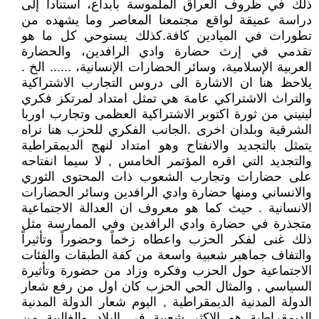
ذلك في ظروف العراق الملموسة بابداع، استناداً إلى
دراسة عميقة لواقع مجتمعنا المعاصر وما يشهده من
تطورات في الميادين كافة.كذلك يستوحي كل ما هو
تقدمي في إرث حضارة وادي الرافدين، والحضارة
العربية الإسلامية، وسائر الحضارات الإنسانية، ...... الخ .
يلاحظ هنا ان الاشارة الى دروس التجارب الاشتراكية
والتراث الاشتراكي عامة هي تمثل امتداد لمرتكز فكري
لينيني من ثورة اكتوبر الاشتراكية العظمى وتجارب اوربا
الشرقية وبلدان اخرى .الجانب الفكري للحزب هنا نراه
يتمثل بالتجديد والانفتاح وهو امتداد لنهج الديمقراطية
والتجديد التي اقره المؤتمر الخامس , لا سيما انفتاحه
على حضارات وتجارب الشعوب ذات المحتوى الثوري
والانساني ومنها حضارة وادي الرافدين وسائر الحضارات
الانسانية . حيث كما هو معروف ان العدالة الاجتماعية
متجذرة في حضارة وادي الرافدين وفي الممارسة مثل
ذلك غنى لفكر الحزب واعطاه زخماً وحضوراً وتأثيراً
والتفاف جماهير شعبية واسعة من كفة الطبقات والفئات
الاجتماعية حول الحزب وفكره وزاد من حضورة وتأثيرة
السياسي , والمثال الحي الحزب كان اول من رفع شعار
الدولة المدنية الديمقراطية , اليوم شعار الدولة المدنية
الديمقراطية هو الاكثر شعبية في البلاد والغالبية من