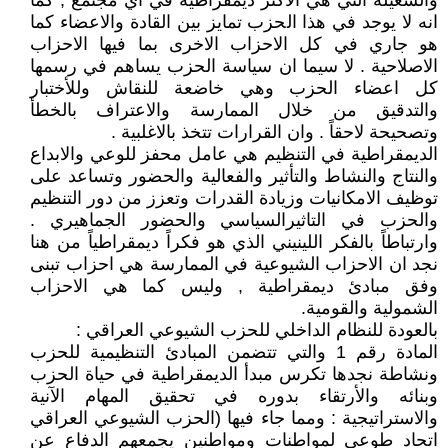
والشغيلة التي هي الاكثر ديمقراطية في اي مجتمع , كما
انه لا يوجد في هذا الحزب تمايز بين القادة والاعضاء كما
هو جاري في كل الاحزاب الاخرى بما فيها الاحزاب
الاصلاحية . لا سيما ان سياسة الحزب يساهم في رسمها
كل اعضاء الحزب وهي خاضعة للنقاش وللأختبار
والتدقيق من خلال الممارسة والاعتراف بالخطأ
وتصحيحة لاحقاً . وان القرارات تتخذ بالاغلبية .
الديمقراطية في التنظيم هي عامل محفز للوعي والابداع
والنتاج والنشاط والتأثير والفعالية والحضور وتساعد على
توظيف الامكانيات وزيادة القدرات وتعزز من دور التنظيم
والحزب في التاثيرالسياسي والحضور الجماهيري .
وارتباطاً بالفكر اللينيني الذي هو فكراً ديمقراطياً من هنا
نجد ان الاحزاب الشيوعية في الممارسة هي احزاب تبنى
وفق مبادئ ديمقراطية , وليس كما هي الاحزاب
الشمولية والقومية.
بالعودة للنظام الداخلي للحزب الشيوعي العراقي :
المادة رقم 1 والتي تتضمن المبادئ التنظيمية للحزب
ونشاطة نجدها تكرس مبدأ الديمقراطية في حياة الحزب
وبنائه والأرتقاء بدوره في تحقيق المهام الآنية
والاستراتيجية : ومما جاء فيها (الحزب الشيوعي العراقي
اتحاد طوعي لمواطنات ومواطنين يجمعهم الدفاع عن