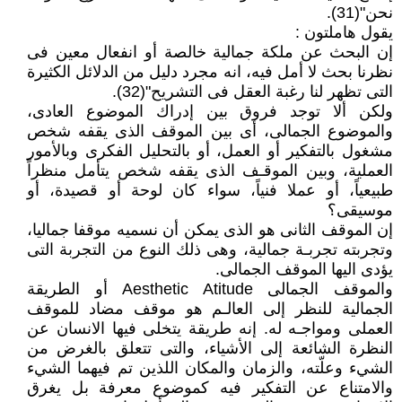
نحن"(31).
يقول هاملتون :
إن البحث عن ملكة جمالية خالصة أو انفعال معين فى
نظرنا بحث لا أمل فيه، انه مجرد دليل من الدلائل الكثيرة
التى تظهر لنا رغبة العقل فى التشريح"(32).
ولكن ألا توجد فروق بين إدراك الموضوع العادى،
والموضوع الجمالى، أى بين الموقف الذى يقفه شخص
مشغول بالتفكير أو العمل، أو بالتحليل الفكرى وبالأمور
العملية، وبين الموقـف الذى يقفه شخص يتأمل منظراً
طبيعياً، أو عملا فنياً، سواء كان لوحة أو قصيدة، أو
موسيقى؟
إن الموقف الثانى هو الذى يمكن أن نسميه موقفا جماليا،
وتجربته تجربـة جمالية، وهى ذلك النوع من التجربة التى
يؤدى اليها الموقف الجمالى.
والموقف الجمالى Aesthetic Atitude أو الطريقة
الجمالية للنظر إلى العالـم هو موقف مضاد للموقف
العملى ومواجـه له. إنه طريقة يتخلى فيها الانسان عن
النظرة الشائعة إلى الأشياء، والتى تتعلق بالغرض من
الشيء وعلّته، والزمان والمكان اللذين تم فيهما الشيء
والامتناع عن التفكير فيه كموضوع معرفة بل يغرق