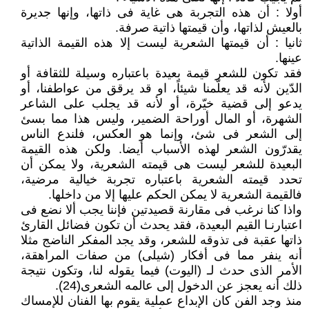
أولا : أن هذه التجربة هى غاية فى ذاتها، وإنها جديرة
بالعيش لذاتها، وأن قيمتها ذاتية صرفة.
ثانيا : أن قيمتها الشعرية ليست إلا هذه القيمة الذاتية
عينها.
فقد تكون للشعر قيمة بعيدة باعتباره وسيلة للثقافة أو
الدّين لأنه قد يعلّمنا شيئاً، او قد يرقق من عواطفنا، أو
يدعو إلى قضية خيّرة، أو لأنه قد يجلب على الشاعر
الشهرة، أو المال أوراحة الضمير، وليس هذا مما بسئ
إلى الشعر فى شئ، وإنما هو العكس، فلندع الناس
يقدرّون الشعر لهذه الأسباب أيضا. ولكن هذه القيمة
البعيدة للشعر ليست هى قيمته الشعرية، ولا يمكن أن
تحدد قيمته الشعرية باعتباره تجربة خيالية مرضية،
فالقيمة الشعرية لا يمكن الحكم عليها إلا من داخلها.
واذا كنا نرغب فى مقارنة قصيدتين فإننا يجب ألا نضع فى
اعتبارنـا القيم البعيدة، فقد يحدث أن تكون فضائل القارئ
ذاتها عقبة فى تذوقه للشعر، وقد يجد المفكر الناضج مثلا
أنه ينفر مما فى أفكار (شيلى) من صفات المراهقة،
الأمر الذى حدث لـ (اليوت) فيما يقوله لنا، وتكون نتيجة
ذلك أنه يعجز عن الدخول إلى عالمه الشعرى(24).
منذ وجد الفن كان الإبداع عملية يقوم بها الفنان للإمساك