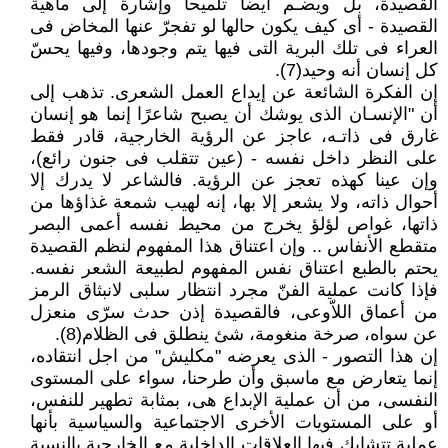
القصيدة، بل ويضـم أيضا تلميحا وإشارة إلى ماهية
القصيدة - أى كيف يكون حالها لو تفجرّ عنها المخاض فى
العراء فى تلك البرية التى فيها يتم وجودها، وفيها يحسّ
كل إنسان أنه وحيد(7).
إن الفكرة الشائعة عن إيداع العمل الشعرى. تذهب إلى
أن "الإنسـان الذى يوشك أن يصبح شاعرًا إنما هو إنسان
غارق فى ذاتـه، عاجز عن الرؤية الخارجية، قادر فقط
على النظر داخل نفسه - (عين تتقلب فى جنون رائع)،
وإن عينا كهذه تعجز عن الرؤية. فالشاعر لا يدرك إلا
أحوال ذاته، ولا يشعر إلا بها، إنه لهيب شمعة غذاؤها من
ذاتها، غواص لؤلؤ يخرج من محيط نفسه أعمى البصر
متقطع الأنفاس .. وإن اعتناق هذا المفهوم لنظم القصيدة
يحتم بالطبع اعتناق نفس المفهوم لطبيعة الشعر نفسه.
فإذا كانت عملية الفنّ مجرد انتظار سلبى لانبثاق الرمز
من أعماق اللاّوعى، فالقصيدة إذن حدث سرّى منعزل
عن سواه، صرخة منغومة، شئ ينطلق فى الظلام(8).
إن هذا التصور - الذى يعرضه "مكليش" من اجل انتقاده،
إنما يتعارض مع ماسبق وأن طرحنا، سواء على المستوى
النفسى، من أن عملية الإبداع هى، بمثابة تطهير للنفس،
أو على المستويات الأخرى الاجتماعية والسياسية بأنها
عملية تتشابك فيها العلاقات الداخلية مع الخارجية بالنسبة