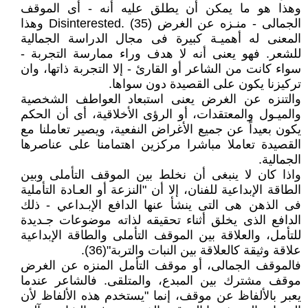
وهذا هو ما يمكن أن يطلق عليه أنه - أى الموقف
الجمالى - منـزه عن الغرض Disinterested. (35) وهذا
المعنى له أهميـة كبيرة فى مجال الدراسة الجمالية
للشعر. فهو يعنى أنه لا هدف وراء ممارسة التجربة -
سواء كانت من الشاعر أو القارئ - إلا التجربة ذاتها، وان
تركيزنا يكون على القصيدة دون سواها.
والتنزه عن الغرض يعنى استبعاد العواطف الشخصية
والميـول والمعتقدات، أو الرؤى الأخلاقية، أى أن الحكم
يكون بعيداً عن جميع الأغراض النفعية، ويصير تعاملنا مع
القصيدة تعاملا مباشرا مركزين اهتمامنا على عناصرها
الجمالية.
واذا كان لا ينبغى أن نخلط بين الموقف التأملى وبين
الطاقة الإبداعية للفنان، إلا أن "النزعة أو العـادة التأملية
فى الذهن هى التى ينشأ عنها الدافع الإبـداعي - ذلك
الدافع الذى يخلق أثناء تحقيقه لذاته موضوعات جـديدة
للتأمل، والعلاقة بين الموقف التأملى والطاقة الإبداعية
علاقة وثيقة كالعلاقة بين النبات والتربة"(36).
فالموقف الجمالى، أو موقف التأمل المنزه عن الغرض
موقف مشترك بين المبدع، والمتلقى. فالشاعر عندما
يعبر بالألفاظ عن موقف، إنما "يستخدم هذه الألفاظ لأن