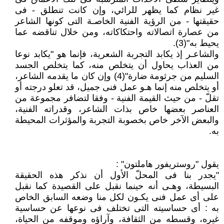
غير نظام كما يظهر للرائي، وإن كانت تنطلق - فى
حقيقتها - من الرؤية الفنية الخاصـة التى كونها الشاعر
من عصارة اتصالاته واحتكاكاته، ومن خلال تناقضه عما
يحيط به"(3).
والشاعـر إذ يكابد التجربة الشعرية، فإنما هو "يكابد نوعا
من العذاب يحاول أن يتخلص منه، كما يتخلص الجسد
السليم من جرثومة ضارة"(4) وإن كان ما يقدمه الشاعر،
أو يتخلص منه إنما هـو عمل فنى جميل، قد تعلو درجته أو
تقلّ - من حيث القيمة الفنية - وفقا لتضافر مجموعة من
العناصر بعضها خاص بذات الشاعر، وقدراته الفنية،
والبعض الآخر خاص بخصوبة التجربة والمؤثرات المحيطة
به.
يقول "روستريفور هاملتون" :
"يجدر بنا فى المحلّ الأول أن نذكر هذه الحقيقة
البسيطة، وهـى أنه حينما نقبل على القصيدة كما نقبل
على أى عمل فنى يكـون لكل منا وضعه السابق الخاص
به : أى حساسيته التى تختلف فى نوعها عن حساسية
غيره، وقسطه من الثقافة، وآراؤه وموقفه من الحياة،