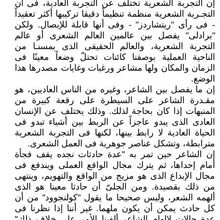
إن التجربة الشعرية تختلف عن التجربة العادية، فى أن
التجـربة الشعرية منظمة تنظيماً دقيقا تركيبها أكثر تعقيداً
- فى رأى "ريتشاردز" - وفى أنها قابلة للإيصال. ولكن
"برادلى" يفصل بين عالمين العالم الشعرى أو عالم
التجربة الشعرية، والعالم الحقيقى الذى يمسنـا من
الناحية العملية بوصفنا كائنات تحتلّ وضعاً معينًا فى
الزمان والمكان ولها مشاعر ورغبات وغايات مصدرها هذا
الوضع.
إن ما يفصل بين الشاعر، وغيره من الناس العاديين، هو
مقـدرة الشاعر على السيطرة على رقعة كبيرة من
المنبهات إذا كان بحاجة لذلك. وذلك يختلف عن الإنسان
العادى الذى يبدو عاجزاً عن الربط بين أشياء تبدو فى
الحياة العادية لا رابط بينها، لكنها فى التجربة الشعرية
مترابطة، وتشكل عناصر جوهرية فى العمل الشعرى.
إن الشاعر حين تمر به "عدة حادثات نجده يقف فجأة
أمام إحداها، ثم يترك مجال الواقع العملى ويندفع فى
مجال الإبداع الذى هو مزيج من الواقع والتهويم، وينتهى
من ذلك بقصيدة. ومن الجلىّ أن حادثا معينا هو الذى
ألهمه الشعر، وليس صحيحا ما يقول "كولنجوود" من أن
كل حادث يمكن أن يكون ملهما. غير أننا إذا نظرنا فى
عدة حالات لإلهام الشاعر ألفينا الأمر على خلاف ذلك"