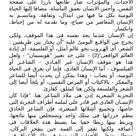
الأحداث، والمؤثرات صار طابعها بارزاً على صفحة
النفس، وأحس الانسان بعمق المأساة، مضافا إليها الحياة
اليومية بكل ما فيها من ابتذال، وتفاهة، وماتسـم به
الإنسان المعاصر من ضياع، وما تقدمه له من إحباط،
وانكسار.
إن الإنسان عندما يجد نفسه فى هذا الموقف، ولكى
يخرج من الواقـع اليومىّ عليه "أن يختار بين طريقتين :
الشعر، أى الهـروب نحو عالم أمثل، أو الفلسفة، أى إبادة
العالم الواقعى"(2) - على حد تعبير "هويسمان" - ولعل
هذا هو موقف الإنسان غير العـادى - الشاعـر أو
الفيلسوف - أما الإنسان العادى، فإما أن يغرق فى الحياة
اليومية، أو يصاب - وهذا يمكن أن يحدث أيضا للشاعر
والمفكر - بالاكتئاب أو المرض النفسى، أو يلجأ أيضا إلى
الشعر والفلسفة ولكن هنا كمتلق، كقارئ.
التجربة الشعرية إذن هى ملاذ الشاعر هنا. "فإذا كان
الإنسـان العادى غير قادر على لملمة أطراف التجربة التى
خاضها، وتجميع أشلائها المبعثرة، فإن الشاعر الحاذق
ينظم خرزاتها فى سلك واحد ويستخلص منها نتائجها،
ويربط بينها ربطا خفيا بما يضبط هذه العلاقات فى
أعماقه ولكنها تقفز إلى القمة حين ينفجر البركان،
ويتطاير شظى الأحداث المترسبة فى تلك الأعماق فى