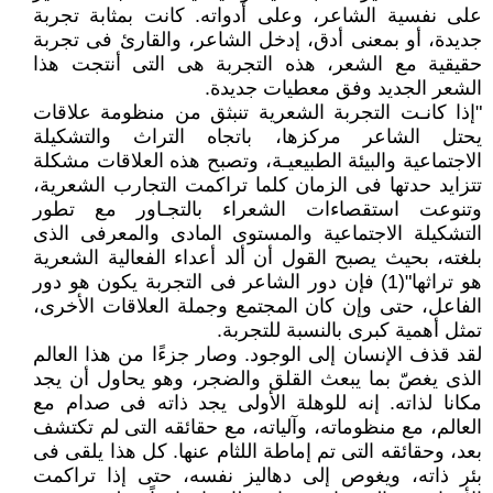
على نفسية الشاعر، وعلى أدواته. كانت بمثابة تجربة
جديدة، أو بمعنى أدق، إدخل الشاعر، والقارئ فى تجربة
حقيقية مع الشعر، هذه التجربة هى التى أنتجت هذا
الشعر الجديد وفق معطيات جديدة.
"إذا كانـت التجربة الشعرية تنبثق من منظومة علاقات
يحتل الشاعر مركزها، باتجاه التراث والتشكيلة
الاجتماعية والبيئة الطبيعيـة، وتصبح هذه العلاقات مشكلة
تتزايد حدتها فى الزمان كلما تراكمت التجارب الشعرية،
وتنوعت استقصاءات الشعراء بالتجـاور مع تطور
التشكيلة الاجتماعية والمستوى المادى والمعرفى الذى
بلغته، بحيث يصبح القول أن ألد أعداء الفعالية الشعرية
هو تراثها"(1) فإن دور الشاعر فى التجربة يكون هو دور
الفاعل، حتى وإن كان المجتمع وجملة العلاقات الأخرى،
تمثل أهمية كبرى بالنسبة للتجربة.
لقد قذف الإنسان إلى الوجود. وصار جزءًا من هذا العالم
الذى يغصّ بما يبعث القلق والضجر، وهو يحاول أن يجد
مكانا لذاته. إنه للوهلة الأولى يجد ذاته فى صدام مع
العالم، مع منظوماته، وآلياته، مع حقائقه التى لم تكتشف
بعد، وحقائقه التى تم إماطة اللثام عنها. كل هذا يلقى فى
بئر ذاته، ويغوص إلى دهاليز نفسه، حتى إذا تراكمت