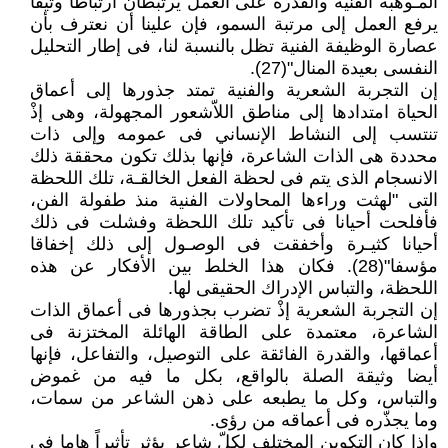
المـوهبة الفنية والقدرة على العمل يرتبطان ارتباطاً وثيقاً
يرفع العمل إلى مرتبة السمو، فإن علينا أن نعترف بأن
عصارة الوظيفة الفنية تظل بالنسبة لنا، فى إطار التحليل
النفسى بعيدة المنال"(27).
إن التجربة الشعرية والفنية تمتد جذورها إلى أعماق
الحياة امتدادها إلى مناطق اللاّشعور المجهولة، وهى إذْ
تنتسب إلى النشاط الإنساني فى عمومه وإلى ذات
محددة هى الذات الشاعرة، فإنها بذلك تكون محققة ذلك
الانسجام الذى يتم فى لحظة الفعل الخالقـة، تلك اللحظة
التى "لهثت وراءها المحاولات الفنية منذ طفولة الفن،
فأفلحت أحيانا فى تأكيد تلك اللحظة وفشلت فى ذلك
أحيانا كثيـرة وأخفقت فى الوصـول إلى ذلك إخفاقا
مؤسفا"(28). فكان هذا الخلط بين الأفكار عن هذه
اللحظة، والتباس الإدراك الحقيقى لها.
إن التجربة الشعرية إذْ تضرب بجذورها فى أعماق الذات
الشاعرة، معتمدة على الطاقة الهائلة المختزنة فى
أعماقها، والقدرة الفائقة على التوصيل، والتفاعل، فإنها
أيضا وثيقة الصلة بالواقع، بكل ما فيه من غموض
والتباس، وكل ما يطبعه على ذهن الشاعر من سمات،
وما يجذّره فى أعماقه من رؤى.
واذا كان التكوين المختلف لكلّ شاعر يؤثر تأثيراً هاما فى