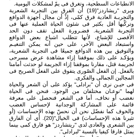
الانطباعات السطحية، وتغرق فى يمّ لمشكلات اليومية.
ويرى "ريشاردز"(19) أن الفرق بين التجربة الشعرية
والتجربـة العادية فرق كمّى، إذْ أن مجال أجهزة الدوافع
وتركّبها أقل بكثير فى شئون الحياة العملية عنها فى
التجربة الشعرية. فضـرورة الفعل تقف دون الحد
الأقصى للإشباع، لأنها تتطلب اشباع بعض الدوافع
واستبعاد البعض الآخر، على حين أنه يمكن التنغيـم
والتوفيق بين هذه الدوافع جميعًا فى التجربة الشعرية،
ويؤكـد على ذلك بموقفنا إزاء مشاهدة عرض مسرحى
لجريمة قتل، مقارنا بموقفنا إزاء الجريمة لو حدثت أمامنا
بالفعل. إن الفعل الصّورى يتفوق على الفعل الصريح فى
المجالين الجمالى والفكرى.
فى حيـن نرى أن "برادلى" يؤكد على أن الشعر والحياة
لهما "نوعـان مختلفان من الوجود. فنحن فى الحياة
نغضب أو نخاف، أما فى الشعر فنحصل على معرفة
قائمة على المشاركة الوجدانية لإحساس الغضب
والخوف كما نفضّل نحن أن نحسّ بهذه الإحساسات (أو
تثيرنا هذه الإحساسات) فى الخيال"(20). أى أن الفارق
بين الشعرى والعادى لدى "ريتشاردز" هو فارق كمى بينما
يمثل فارقا كيفيا بالنسبة "لبرادلى".