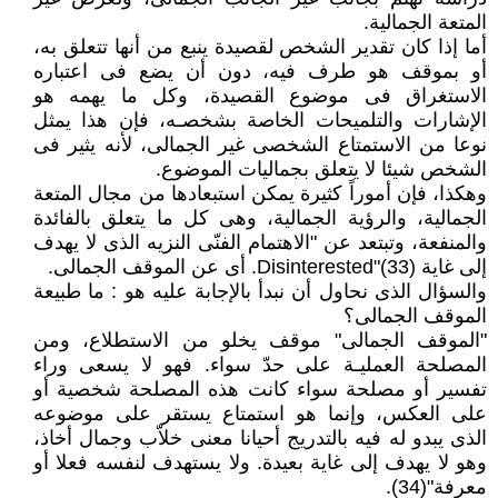
المتعة الجمالية.
أما إذا كان تقدير الشخص لقصيدة ينبع من أنها تتعلق به،
أو بموقف هو طرف فيه، دون أن يضع فى اعتباره
الاستغراق فى موضوع القصيدة، وكل ما يهمه هو
الإشارات والتلميحات الخاصة بشخصـه، فإن هذا يمثل
نوعا من الاستمتاع الشخصى غير الجمالى، لأنه يثير فى
الشخص شيئا لا يتعلق بجماليات الموضوع.
وهكذا، فإن أموراً كثيرة يمكن استبعادها من مجال المتعة
الجمالية، والرؤية الجمالية، وهى كل ما يتعلق بالفائدة
والمنفعة، وتبتعد عن "الاهتمام الفنّى النزيه الذى لا يهدف
إلى غاية Disinterested"(33). أى عن الموقف الجمالى.
والسؤال الذى نحاول أن نبدأ بالإجابة عليه هو : ما طبيعة
الموقف الجمالى؟
"الموقف الجمالى" موقف يخلو من الاستطلاع، ومن
المصلحة العمليـة على حدّ سواء. فهو لا يسعى وراء
تفسير أو مصلحة سواء كانت هذه المصلحة شخصية أو
على العكس، وإنما هو استمتاع يستقر على موضوعه
الذى يبدو له فيه بالتدريج أحيانا معنى خلاّب وجمال أخاذ،
وهو لا يهدف إلى غاية بعيدة. ولا يستهدف لنفسه فعلا أو
معرفة"(34).