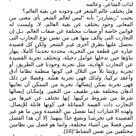
لذات الشاعر، وعالمه.
هل يختلف عالم الشعر فى وجوده عن بقية العالم؟
يجيب "ريشاردز" بأنه "ليس لعالم الشعر بأى معنى من
المعانى وجود يختلف عن بقية العالم، لا، وليست له
قوانين خاصة أو صفات مختلفة عن صفات العالم. بـل إن
التجارب التى يتألف منها هى من نفس نوع التجارب التى
نحصل عليها بطرق أخرى غيـر الشعر. ولكن كل قصيدة
عبارة عن قطعة من التجربة، محددة تحديداً كاملا، ينهار
بناؤها حين تدخلها عوامل دخيلة، وتختلف تجربة القصيدة
عن التجارب العادية، مثل تجربة وجودنا فى الطريق، أو
تجربة رؤيتنا تلاًّ من التلال فى كونها منظمة نظاما أدق
وأعقد تركيبا، ولذلك فهى تجربة هشّة. وفضلا عن ذلك
فهى تجربة يمكن إيصالها، تجربة من الممكن أن تعانيها
أذهان مختلفة بقدر طفيف من التغيير. وإمكـان إيصالها
شرط من شروط تركيبها. إنها تختلف عن غيرها من
التجارب ذات القيمة المماثلة فى كونها قابلة للإيصال.
ولهذه الاعتبارات إنما نفصل بين القصيدة وبين ما هو غير
القصيدة فى تجربتنـا ونضع حدّاً بينهما. إلا أن هذا الفصل
ليس فصلا بين أشياء مختلفة، وانما هو فصل بين نظامين
مختلفين من نفس النشاط"(16).