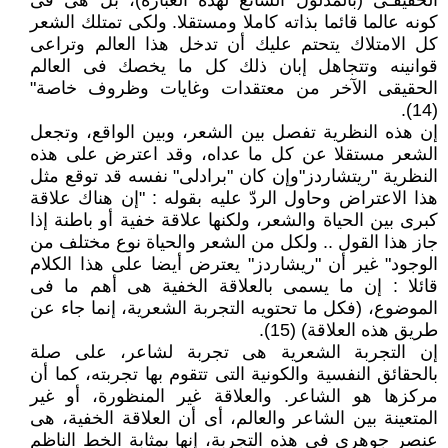
الحقيقـى (بالمدلول الشائع لهذه العبارة)، بل هى فى
كونه عالما قائما بذاته كاملا ومستقلا. ولكى تمتلك الشعر
كل الامتلاك يتحتم عليك أن تدخل هذا العالم وتراعى
قوانينه وتتجاهل إبان ذلك كل ما يخصك فى العالم
الحقيقى الآخر من معتقدات وغايات وظروف خاصة"
(14).
إن هذه النظرية تفصل بين الشعر، وبين الواقع، وتجعل
الشعر مستقلا عن كل ما عداه، وقد اعترض على هذه
النظرية "ريتشاردز"وإن كان "برادلى" نفسه قد توقع مثل
هذا الاعتراض وحاول الردّ عليه بقوله : "إن هناك علاقة
كبرى بين الحياة والشعر، ولكنها علاقة خفية أو باطنة إذا
جاز هذا القول .. ولكل من الشعر والحياة نوع مختلف من
الوجود" غير أن "ريشاردز" يعترض أيضا على هذا الكلام
قائلا : إن ما يسمى بالعلاقة الخفية هى أهم ما فى
الموضوع، (فكل ما تحتويه التجربة الشعرية، إنما جاء عن
طريق هذه العلاقة) (15).
إن التجربة الشعرية هى تجربة لشاعر، على صلة
بالحقائق النفسية والكونية التى تتقوم بها تجربته، كما أن
مركزها هو الشاعر. والعلاقة غير المنظورة، أو غير
المتعينة بين الشاعر والعالم، أى أن العلاقة الخفية، هى
عنصر جوهرى فى هذه التجربة، إنها بمثابة الخط الناظم