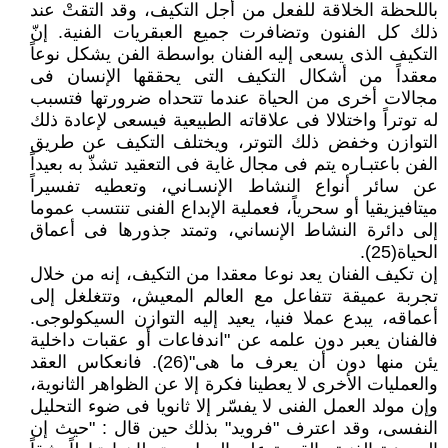
باللحظة الخلاقة للفعل من أجل التكيف، وقد التقتْ عند
ذلك كل الفنون وتضافرت جميع العبقريات الفنية. إنّ
التكيف الذى يسعى إليه الفنان بواسطة الفن يشكل نوعاً
معقداً من أشكال التكيف التى يحققها الإنسان فى
مجالات أخرى من الحياة عندما تتحداه ضرورتها فتسبب
له توتراً واختلالا فى علاقاته الطبيعية فيسعى لإعادة ذلك
التوازن وخفض ذلك التوتر، ويختلف التكيف عن طريق
الفن باعتبـاره يتم فى مجال غاية فى التعقيد تشذّ به بعيداً
عن سائر أنواع النشاط الإنسـاني، وتعطيه تفسيراً
ميتافيزيقيا أو سحرياً، فعملية الإبداع الفنى تنتسب عموما
إلى دائرة النشاط الإنساني، وتمتد جذورها فى أعماق
الحياة(25).
إن تكيف الفنان يعد نوعا معقدا من التكيف، إنه من خلال
تجربة عميقة تتفاعل مع العالم المعيش، وتتغلغل إلى
أعماقه، يبدع عملا فنيا، يعيد إليه التوازن السيكولوجى.
فالفنان يعبر دون علمه عن "اندفاعات أو عقبات داخلية
يئن منها دون أن يعرف ما هى"(26). فانعكاس العقد
والعمليات الأخرى لا يعطينا فكرة إلا عن الظواهر الثانوية،
وإن مولد العمل الفنى لا يفسّر إلا ثانويا فى ضوء التحليل
النفسى، وقد اعترف "فرويد" بذلك حين قال : "حيث إن