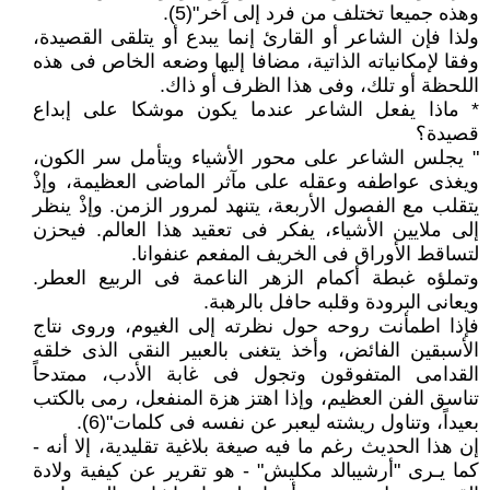
وهذه جميعا تختلف من فرد إلى آخر"(5).
ولذا فإن الشاعر أو القارئ إنما يبدع أو يتلقى القصيدة،
وفقا لإمكانياته الذاتية، مضافا إليها وضعه الخاص فى هذه
اللحظة أو تلك، وفى هذا الظرف أو ذاك.
* ماذا يفعل الشاعر عندما يكون موشكا على إبداع
قصيدة؟
" يجلس الشاعر على محور الأشياء ويتأمل سر الكون،
ويغذى عواطفه وعقله على مآثر الماضى العظيمة، وإذْ
يتقلب مع الفصول الأربعة، يتنهد لمرور الزمن. وإذْ ينظر
إلى ملايين الأشياء، يفكر فى تعقيد هذا العالم. فيحزن
لتساقط الأوراق فى الخريف المفعم عنفوانا.
وتملؤه غبطة أكمام الزهر الناعمة فى الربيع العطر.
ويعانى البرودة وقلبه حافل بالرهبة.
فإذا اطمأنت روحه حول نظرته إلى الغيوم، وروى نتاج
الأسبقين الفائض، وأخذ يتغنى بالعبير النقى الذى خلقه
القدامى المتفوقون وتجول فى غابة الأدب، ممتدحاً
تناسق الفن العظيم، وإذا اهتز هزة المنفعل، رمى بالكتب
بعيداً، وتناول ريشته ليعبر عن نفسه فى كلمات"(6).
إن هذا الحديث رغم ما فيه صيغة بلاغية تقليدية، إلا أنه -
كما يـرى "أرشيبالد مكليش" - هو تقرير عن كيفية ولادة