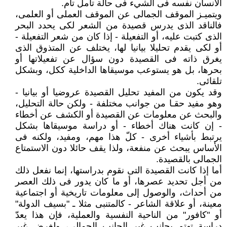
الانسان نفسه فى الشيء فى حالة تأمل تام.
ويتميـز الموقف الجمالى عن الموقف العملى أو العلمى،
فالناقد الذى يدرس قصيدة من الشعر لكى يحدد البحر
الذى كتبت عليه، أو التفعيلة - إذا كان من شعر التفعيلة -
أو لكى يقدم تحليلا بيانيا لها، يختلف عن المتذوق الذى
يغرق ذاته فى القصيدة دون سؤال عن تفعيلاتها أو
بحرها، بل هو يستوعب موسيقاها الداخلية ككل، وبشكل
تلقائى.
وقد يكون من المفيد تحليل القصيدة عروضيا أو بيانيا -
وهو مفيد حقـا من جوانب مختلفة - ولكن حالة التحليل،
والبحث عن معلومات عن القصيدة أو الكشف عن أخطاء
- إن كانت هناك أخطاء - أو دراسة موسيقاها بشكل
يرتبط بأشياء أخرى - كلّ هذا مهم، ومفيد، ولكنه فى
الأساس يبحث عن منفعة، ولذا يقف حائلا دون الاستمتاع
الجمالى بالقصيدة.
أما إذا كانت القصيدة التى نقوم بدراستها، إنما نفعل ذلك
من أجل تحديد عصرها، أو ما كان يدور فى ذلك العصر
من أحداث، والوصول إلى معلومات تاريخية أو اجتماعية
معينة، أو علاقة الشاعر - كالمتنبى مثلا ـ "بسيف الدولة"
أو "كافور" من الناحية النفسية والعملية، فإن هذا يعدّ
دراسة تهتم بجانب غير الجانب الجمالى، ولغرض غير