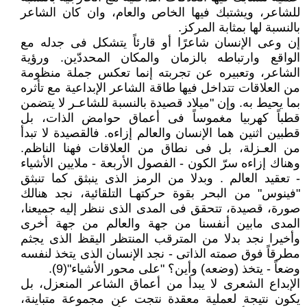
للشاعر، ويشتبك فيها الخاص والعام، وان كان الشاعر
بالنسبة لها بمثابة المركز.
إن وعى الإنسان شاعرًا أو قارئاً يتشكل فى جدله مع
الواقع وارتباطه بالزمان والمكان المحددّين. ورؤية
الشاعر، وتعبيره عن تجربته إنما تعكس جملة منظومة
من العلاقات تتداخل فيها طاقة الشاعر الإبداعية مع تأثره
بما يحيط به. وإن "ميلاد قصيدة بالنسبة للشاعـر لا يتضمن
قطباً كهربيا مغموساً فى أعماق حوامض الذات، بل
قطبين اثنين هما الإنسان والعالم إزاءه. فالقصيدة لا تبدأ
من العـزلة، بل فى نطاق من العلاقات فهنا الناظم.
وهناك إزاءه سرّ الكون - الفصول الأربعة - ملايين الأشياء
- تعقيد العالم . وبدلا من الرمز الذى ينبثق كما تنبثق
"فينوس" من البحر بقوة حركتهـا التلقائية، نجد هنالك
صورة، قصيدة، تتحقق فى المدى الذى ننظر إليه جميعنا،
المدى مابين أنفسنا من جهة والعالم من جهة أخرى
وأخيرا نجد بدلا من المترقب المنتظر اليقظ الذى يجثم
مطرقاً فوق صمته الذاتى - نجد الإنسان الذى يتخذ لنفسه
وضعاً - يتخذ (وضعه) وأين؟ "على محور الأشياء"(9).
الإبداع الشعرى لا يبدأ من أعماق الشاعر المنعزل، بل
يكون نتيجة لعملية معقدة نتجت عن مجموعة متباينة،