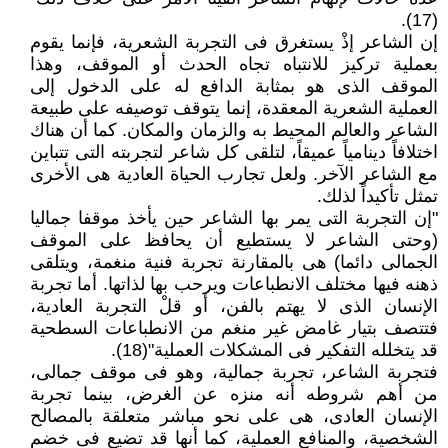
(17).
إن الشاعر إذْ يستغرق فى التجربة الشعرية، فإنما يقوم
بعملية تركيز للانتباه تجاه الحدث أو الموقف، وهذا
الموقف الذى هو بمثابة الدافع له على الدخول إلى
العملية الشعرية المعقدة، إنما يتوقف توصيفه على طبيعة
الشاعر والعالم المحيط به والزمان والمكان. كما أن هناك
اختلافاً دينامياً عميقاً، لتلقى كل شاعر لتجربته التى تتباين
مع الشاعر الآخر. ولعل تجارب الحياة العادية هى الأخرى
تمثل تأكيداً لذلك.
"إن التجربة التى يمر بها الشاعر حين يأخذ موقفا جماليا
(وحتى الشاعر لا يستطيع أن يحافظ على الموقف
الجمالى دائما) هى بالمقارنة تجربة فنية منغمة، ويتلقى
ذهنه فيها مختلف الانطباعات ويرحب بها لذاتها. أما تجربة
الإنسان الذى لا يهتم بالفن، أو قلْ التجربة العادية،
فتتصف بتيار غامض غير منغم من الانطباعات السطحية
قد يتخلله التفكير فى المشكلات العملية"(18).
فتجربة الشاعر، تجربة جمالية، وهو فى موقف جمالى،
من أهم شروطه أنه منزه عن الغرض، بينما تجربة
الإنسان العادى، هى على نحو مباشر متعلقة بالمصالح
الشخصية، والمنافع العملية، كما أنها قد تضيع فى خضم