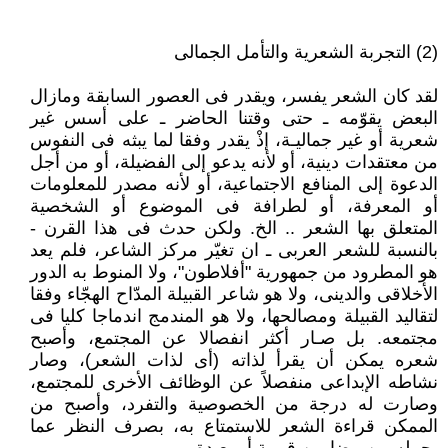
(2) التجربة الشعرية والتأمل الجمالى
لقد كان الشعر يفسر، ويقدر فى العصور السابقة ومازال
البعض يقوّمه ـ حتى وقتنا الحاضر ـ على أسس غير
شعرية أو غير جماليـة، إذْ يقدر وفقا لما يبثه فى النفوس
من معتقدات دينية، أو لأنه يدعو إلى الفضيلة، أو من أجل
الدعوة إلى المنافع الاجتماعية، أو لأنه مصدر للمعلومات
أو المعرفة، أو لطرافة فى الموضوع أو الشخصية
المتعلق بها الشعر .. الخ. ولكن حدث فى هذا القرن -
بالنسبة للشعر العربى ـ ان تغيّر مركز الشاعر، فلم يعد
هو المطرود من جمهورية "أفلاطون"، ولا المنوط به الدور
الأخلاقى والدينى، ولا هو شاعر القبيلة المدّاح الهجّاء وفقا
لتقاليد القبيلة ومصالحها، ولا هو المندمج اندماجا كليا فى
مجتمعه. بل صـار أكثر انفصالا عن المجتمع، وأصبح
شعره يمكن أن يقرأ لذاته (أى لذات الشعر)، وصار
نشاطه الإبداعى منفصلاً عن الوظائف الأخرى للمجتمع،
وصارت له درجة من الخصوصية والتفرد، وأصبح من
الممكن قراءة الشعر للاستمتاع به، بصرف النظر عما