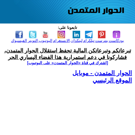
تابعونا على:
بودكاست
بنترست
تيلكرام
لينكدإن
الانستغرام
اليوتيوب
التويتر
الفيسبوك
تبرعاتكم وتبرعاتكن المالية تحفظ استقلال الحوار المتمدن،
فشاركونا في دعم استمرارية هذا الفضاء اليساري الحر
[اشترك في قناة ‫«الحوار المتمدن» على اليوتيوب]
الحوار المتمدن - موبايل
الموقع الرئيسي