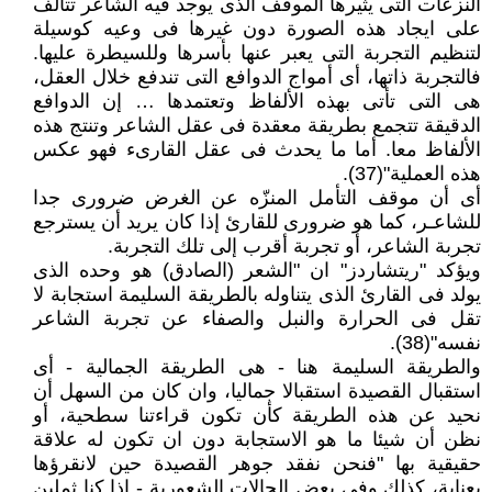
النزعات التى يثيرها الموقف الذى يوجد فيه الشاعر تتآلف
على ايجاد هذه الصورة دون غيرها فى وعيه كوسيلة
لتنظيم التجربة التى يعبر عنها بأسرها وللسيطرة عليها.
فالتجربة ذاتها، أى أمواج الدوافع التى تندفع خلال العقل،
هى التى تأتى بهذه الألفاظ وتعتمدها … إن الدوافع
الدقيقة تتجمع بطريقة معقدة فى عقل الشاعر وتنتج هذه
الألفاظ معا. أما ما يحدث فى عقل القارىء فهو عكس
هذه العملية"(37).
أى أن موقف التأمل المنزّه عن الغرض ضرورى جدا
للشاعـر، كما هو ضرورى للقارئ إذا كان يريد أن يسترجع
تجربة الشاعر، أو تجربة أقرب إلى تلك التجربة.
ويؤكد "ريتشاردز" ان "الشعر (الصادق) هو وحده الذى
يولد فى القارئ الذى يتناوله بالطريقة السليمة استجابة لا
تقل فى الحرارة والنبل والصفاء عن تجربة الشاعر
نفسه"(38).
والطريقة السليمة هنا - هى الطريقة الجمالية - أى
استقبال القصيدة استقبالا جماليا، وان كان من السهل أن
نحيد عن هذه الطريقة كأن تكون قراءتنا سطحية، أو
نظن أن شيئا ما هو الاستجابة دون ان تكون له علاقة
حقيقية بها "فنحن نفقد جوهر القصيدة حين لانقرؤها
بعناية، كذلك وفى بعض الحالات الشعورية - إذا كنا ثملين