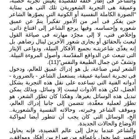
والشاعر فى إطار خلقه للقصيدة يعيش تجربة خصبة،
وعميقة هى التجربة الشعوريةن تلك التى هى بمثابة
"الصورة الكاملة النفسية أو الكونية التى يصوّرها الشاعر
حين يفكر فى أمر من الأمور تفكيراً ينمّ عن عميق
شعوره وإحساسه. وفيها يرجع الشاعر إلى اقتناع ذاتى،
وإخلاص فنى، لا إلى مجرّد مهارته فى صياغة القول
ليعبث بالحقائق أو يجارى شعور الآخرين لينال رضاهم. بل
إنه يغذّى شاعريتـه بجميع الأفكار النبيلة، ودواعى الإيثار
التى تنبعث عن الدوافع المقدّسة. وأصول المروءة النبيلة.
وتشفّ عن جمال الطبيعة والنفس"(11).
الشعر ليس صناعة، بل هو إدراك عميق للعالم، ودخول
فى تجـربة انسانية عميقة، يستعمل الشاعر - بالضرورة -
أدواته الفنية التى تساعده على نقل هذه التجربة بشكل
أفضل، لكن هذه الأدوات ليست إلا وسائل. وبذلك يمكن
تبديل هذه الوسائل بغيرها، وهكذا كان تطوّر الشعر، هو
تطوّر لعملية معقّدة، تتضمن إلى جانبا إدراك العالم،
وموقف الشاعر وخبرته، وحالاته النفسية والشعورية..
الخ، الوسائل التى كان يجب أن تتطور أيضا لمواكبة
الأوضاع والحالات الجديدة.
والشاعر عندما بدخل إلى عالم القصيدة، فإنه يحاول
التعبير عما يجول بأعماقه من صراع بين أفكار ومواقف،