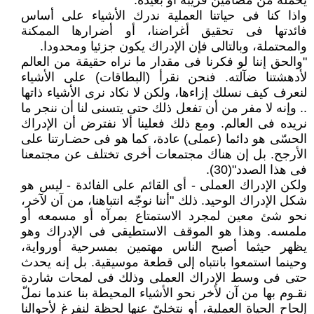
يحمله من مضامين قريبة أو بعيدة.
واذا كنا فى حياتنا العملية ندرك الأشياء على أساس
فائدتها فى تحقيق أغراضنا، أو أضرارها الممكنة
والمحتملة، وبالتالى فإن الإدراك يكون جزئيا ومحدودا.
"والحق إننا لو فكرنا فى مقدار ما نراه حقيقة من العالم
لأدهشتنا ضآلته. فنحن نقرأ (البطاقات) على الأشياء
لنعرف كيف نسلك إزاءها، ولكن لا نكاد نرى الأشياء ذاتها
.. وإنه لا مفر من أن تفعل ذلك حتى يتسنى لنا أن ننجر ما
نريده فى العالم. ومع ذلك فعلينا ألا نفترض أن الإدراك
الحسّى هو دائما (عملى) عادة، كما هو فى حضـارتنا على
الأرجح. بل إن هناك مجتمعات أخرى تختلف عن مجتمعنا
فى هذا الصدد"(30).
ولكن الإدراك العملى - أى القائم على الفائدة - ليس هو
شكل الإدراك الوحيد. ذلك "أننا نوجّه انتباهنا، من آن لآخر،
نحو شئ معين لمجرد الاستمتاع بمرآه أو مسمعه أو
ملمسه. وهذا هو الموقف الاستطيقى فى الإدراك وهو
يظهر حيثما أصبح الناس مهتمين بمسرحية أورواية،
وحينما استمعوا بانتباه إلى قطعة موسيقية. بل إنه يحدث
حتى فى وسط الإدراك العملى وذلك فى لمحات شاردة
نقـوم بها من آن لأخر نحو الأشياء المحيطة بنا عندما نملّ
إلحاح الحياة العملية، أو نتخلىّ عنها لحظة لنفرغ لأحوالنا