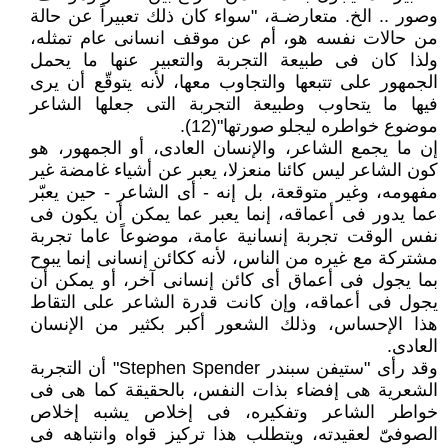
وصور .. الخ. متعارضـة، "سواء كان ذلك تعبيراً عن حالة
من حالات نفسه هو، أم عن موقف انسانى عام تمثله،
ولذا كان فى طبيعة التجربة والتعبير عنها ما يحمل
الجمهور على تتبعها والتجاوب معها، لأنه يتوقّع أن يرى
فيها ما يتحاوب وطبيعة التجربة التى جعلها الشاعر
موضوع خواطره ليجلو صورتها"(12).
إن ما يجمع الشاعر، والإنسان العادى، أو الجمهور، هو
كون الشاعر ليس كائنا منعزلا، يعبر عن أشياء غامضة غير
مفهومه، وغير متوقعة، بل إنه - أى الشاعر - حين يعبّر
عما يدور فى أعماقه، إنما يعبر عما يمكن أن يكون فى
نفس الوقت تجربة إنسانية عامة، موضوعاً عاما تجربة
مشتركة مع غيره من الناس، لأنه ككائن إنسانى إنما يبوح
بما يجول فى أعماق أى كائن إنسانى آخر، أو يمكن أن
يجول فى أعماقه، وإن كانت قدرة الشاعر على التقاط
هذا الإحساس، وذلك الشعور أكبر بكثير من الإنسان
العادى.
وقد رأى "ستيفن سبندر Stephen Spender" أن التجربة
الشعرية هى إفضاء بذات النفس، بالحقيقة كما هى فى
خواطر الشاعر وتفكيره، فى إخلاص يشبه إخلاص
الصوفىّ لعقيدته، ويتطلب هذا تركيز قواه وانتباهه فى