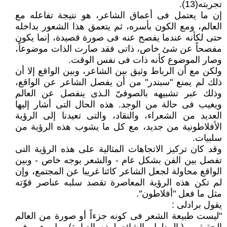
تجربته(13).
إن ما يعتمل فى أعماق الشاعر، هو نتيجة تفاعله مع
العالم، ومع الكون بأسره، ثم يتعمق هذا الشعور بداخله
حتى لكأنه عندما يفصح عنه فى صورة قصيدة، إنما يكون
مفصحاً عن شئ خاص، ذاتى فقد صارت الذات موضوعاً،
وصار الموضوع كأنه ذات فى نفس الوقت.
ولكن مع أن الرباط وثيق بين الشاعر، وبين الواقع إلا أن
ذلك لم يمنع "سبندر" من أن يفصل الشاعر عن الواقع،
وذلك عبر تشبيهه بالصوفىّ الـذى ينفصل عن العالم
ويغيب فى حالة من الوجد. هذه الحال التى أشار إليها
العديد من الشعراء، والنقاد، والتى تعيدنا إلى الرؤية
الأفلاطونية من جديد، مع كل ما يشوب هذه الرؤية من
سلبيات.
وقد كان تركيز الاتجاهات المثالية على هذه الرؤية التى
تفصل بين الفن بشكل عام - والشعر بوجه خاص - وبين
الواقع محاولة لجعل الشاعر كائنا غريبا عن المجتمع، وإن
لم تكن هذه الرؤية المعاصرة تقصد سلبه عناصر قوّته
مثل ما فعل "أفلاطون".
يقول برادلى :
"ليست طبيعة الشعر فى كونه جزءاً أو صورة من العالم