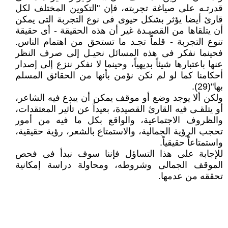
قدرتـه على صياغة تجربته، فإن "التكوين المختلف لكل
قارئ أيضا يؤثر بشكل حيوى فى نوع التجربة التى يمكن
أن يتلقاها من القصيـدة غير أن هذه الحقيقة - أى حقيقة
تنوع التجربة - قلماّ تجـد ما تستحق من اهتمام الناس.
فحينما نفكر فى هذه المسائل نحيـل إلى صرف النظر
عنها باعتبارها شيئاً بديهياً، وحينما لا نفكر ننزع إلى إصدار
أحكامنا كما لو لم نكن نؤمن بأنها من الحقائق المسلم
بها"(29).
ولكن ألا يوجد وضع أو موقف يمكن أن يبدع فيه الشاعر،
أو يتلقـى فيه القارئ القصيدة، بعيداً عن تأثير المعتقدات،
والظروف الاجتماعية، والواقع بكل ما فيه من أمور
تحجب الرؤية الجمالية، والاستمتاع بالشعر، رؤية حقيقية،
واستمتاعاً حقيقياً.
للإجابة على هذا التساؤل فإننا سوف نبدأ فى فحص
الموقف الجمالى وشروطه، ومحاولة دراسة إمكانية
تحققه من عدمها.