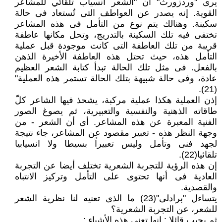
يرى "وردزورث" أن "الشعر انسياب تلقائي للمشاعر
القوية. إنه يصدر عن العواطف التى تُستعاد فى حالة
سكينة. وهنالك يتم نوع من التأمل فى هذه المشاعر
تختفى فيه تلك السكينة بالتدريج، وتحل مكانها عاطفة
قريبة من تلك العاطفة التى كانت موجودة قبل عملية
التأمل هذه، حيث تحتل هذه العاطفة الأخيرة الذهن
بالفعل. فى مثل تلك الحالة تبدأ كتابة الشعر العظيم
عادة، وفى حالة شبيهة بتلك الحالة تستمر هذه العملية"
(21).
إذن العملية هكذا عملية مركبة، يشحذ فيها الشاعر كلّ
طاقاته الذهنية والنفسية والتعبيرية، ثم يصوغ الصور
الفنية المعبرة عن هذه المشاعر. أى أن الشعر - من
وجهة النظر هذه - تعبير مقصود عن المشاعر، جاء نتيجة
لجهد فنى وتأمل وليس تعبيراً بسيطا ولا انسيابيا
تلقائيا(22).
إن هذه الرؤية للتجربة الشعرية تختلف أيضا عن التجربة
العادية فى أنها تحتوى على التأمل وتركيز الانتباه
والقصدية.
يتساءل "برادلى"(23) ما الذى تعنيه لنا نظرية الشعر
للشعر، عن التجربة الشعرية؟
ثم يجيب قائلا : إنها تعنى هذه الأشياء :