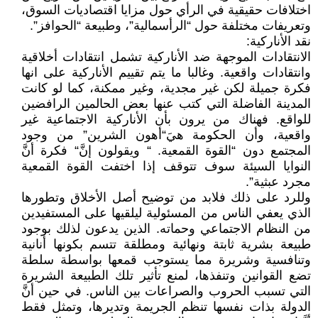
اختلافات حقيقية في الرأي حول مزايا اقتصاديات السوق،
وتعريفات مختلفة حول “الرأسمالية”، وطبيعة “الحوافز”.
نقد الأناركية:
الانتقادات الموجهة ضد الأناركية تشمل انتقادات أخلاقية
وانتقادات واقعية. وغالبا ما يتم تقييم الأناركية على انها
فكرة جميلة لكن غير مجدية، وغير ممكنة، كما لو كانت
المدينة الفاضلة التي كتب عنها بعض الحالمين الرافضين
للواقع. فهناك من يرون بأن الأناركية الاجتماعية غير
واقعية، وأن الحكومة هيَ“أهون الشرين” من وجود
المجتمع دون “القوة القمعية. “ ويقولون إنَّ“ فكرة أنَّ
النوايا السيئة سوف تتوقف إذا اختفت القوة القمعية
مجرد عبثية”.
وللرد على ذلك فلابد من توضيح أصل الأخلاق وتطورها
الذي يعفي الناس من المسئولية ليلقيها على المستفيدين
من النظام الاجتماعي وحماته. الذين يدعون لذلك بوجود
طبيعة بشرية ثابتة ونهائية ومطلقة تتسم بكونها أنانية
وتنافسية وشريرة مما يستوجب قمعها بواسطة سلطة
تضع القوانين وتنفذها، لمنع تأثير تلك الطبيعة الشريرة
التي تسبب الحروب والصراعات بين الناس. في حين أنَّ
الدولة بذات نفسها تنظم الجريمة وتديرها، وتمثل فقط