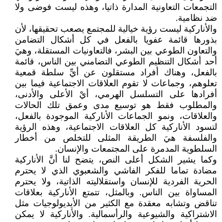
التجمعات التعاونية المدارة ذاتيا، وهذه ليست فوضى ولا
ضد نظامية.
والأناركية ليست رؤية خيالية للمجتمع يصعب تحقيقها، لأن
بذورها قائمة عفويا بالفعل في كل أشكال التضامن
والتعاون الطوعي بين البشر، فالتعاونيات المستقلة، وهيَ
أحد أشكال التنظيم الطوعي التضامني بين الناس، قائمة
بالفعل، وهناك أفراد مستقلون عن أيِّ سلطة قمعية
تعلوهم، وجماعات لا تقوم العلاقات الاجتماعية فيما بين
أفرادها على التسلسل الهرمي، أيْ الأعلى والأدنى،
والمطلوب فقط هو توسيع مدى وعمق تلك الحالات
والعلاقات، ونمو الجماعات الأناركية الموجودة بالفعل،
لتسود الأناركية كل العلاقات الاجتماعية، وهذه الرؤية
والفلسفة هيَ الطريقة المثلى للتخلص من أخطار
السلطوية المدمرة على المجتمعات والإنسان.
وكما يشير الشكل أعلى النص، يتضح لنا أنَّ الأناركية
مضادة تماما للفكر الفاشي والشعبوي الذي لا يحترم
الحرية الفردية للإنسان واستقلاليته الذاتية، ولا يحترم
المساواة بين الناس. وبالمثل، تتمتع الأناركية بعلاقات
تناقض وتشابه معقدة مع الكثير من الأيديولوجيات مثل
الاشتراكية والشيوعية والرأسمالية. والأناركية لا يمكن