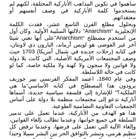
ساهموا في تكوين المذاهب الأناركية المختلفة، لكنهم لم
يستخدموا كلمة الأناركية في وصف أنفسهم أو
معتقداتهم.
وبحلول مطلع القرن التاسع عشر، فقدت الكلمة
الإنجليزية “Anarchism” دلالتها السلبية الأولية. وكان أول
من استخدم مصطلح “Anarchism”على أنها تعني شيئا
آخر غير الفوضى هو لويس أرماند، البارون دي لاونتان،
في كتابه (رحلات جديدة في شمال أمريكا) 1703 حيث
وصف المجتمعات الأمريكية الأصلية، التي كانت بلا دولة
ولا قوانين ولا سجون ولا كهنة ولا ملكية خاصة، كما لو
كانت في حالة اللاسلطة.
وفي عام 1840، اعتمد المفكر الفرنسي بيير جوزيف
برودون هذا المصطلح في كتابه الأساسي“ما هي
الملكية؟” للإشارة إلى فلسفة سياسية جديدة، أسماها
أناركية تدعو إلى مجتمعات منظمة بلا دولة على أساس
الجمعيات التعاونية التضامنية الطوعية.
هذا هو الهدف من الأناركية، عندما تعمل على تدمير
السلطة في جميع جوانبها، وعندما تطالب بإلغاء القوانين،
وإلغاء الآلية التي تعمل على فرضها، وعندما ترفض كل
تنظيم هرمي، وتبشر بالتوافق الحر بين البشر سبيلا وحيدا