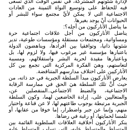
لإدارة شئونهم المشتركة، في نفس الوقت الذي تسعى
فيه للحفاظ على وتوسيع النواة الثمينة من العادات
الاجتماعية التي لا يمكن لأيِّ مجتمع سواء للبشر أو
الحيوانات أنْ يوجد بغيرها.
ما يناضل الأناركيون من أجله؟:
يناضل الأناركيون من أجل علاقات اجتماعية حرة
ومساواتية، ومجتمعات مستقلة ومؤسسات طوعية، تدير
شئونها ذاتيا، وتوافقيا بين أفرادها، ويناهضون الدولة
باعتبارها مؤسسة غير مرغوب فيها، ولا لزوم لها، بل
وباعتبارها مقيدة لحرية البشر واستقلالهم، ومسببة
لتعاستهم، وهيَ الفكرة المركزية التي تجمع بين كل
الأناركيين على اختلاف مدارسهم المتناقضة.
يعارض الأناركيون مبدأ السلطة الجبرية في حد ذاته، من
حيث أنَّ تلك السلطة هيَ الحق في ممارسة الرقابة
الاجتماعية، والضبط الاجتماعي..المنفصلين عن،
والمتعاليين على، إرادة الخاضعين لهما، وكون السلطة
الجبرية مرتبطة بوجوب طاعتهم لها، لا عن قناعة واختيار
منهم، وإنما عن جبر واضطرار، إما خوفا من عقابها، أو
تلمسا لحمايتها، أو رغبة في رضاها.
ينكر الأناركيون أخلاقية العلاقات السلطوية القائمة بين
المتسلط والمتسلط عليه، التي تسلب المتسلط عليه