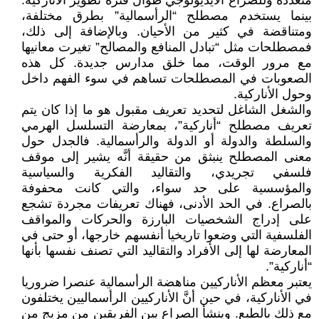
متعددة وللصراع الأيديولوجي طوال فترة تطوير الأناركية.
بينما يستخدم مصطلح “الرأسمالية” بطرق مختلفة،
ومتناقضة في كثير من الأحيان. وبالإضافة إلى ذلك،
فمصطلحات مثل “تبادل المنافع والمصالح” تغيرت معانيها
مع مرور الوقت، مما خلق مدارس جديدة. كل هذه
الصعوبات في المصطلحات تساهم في سوء الفهم داخل
وحول الأناركية.
والشغل الشاغل لتحديد تعريف مقبول هو ما إذا كان يتم
تعريف مصطلح “أناركية”، بمعارضة التسلسل الهرمي
والسلطة والدولة أو الدولة والرأسمالية. فالجدل حول
معنى المصطلح ينبثق من حقيقة أنَّه يشير إلى موقف
فلسفي تجريدي، والتقاليد الفكرية والسياسية
والمؤسسية على حد سواء، والتي كانت محفوفة
بالصراع. في الحد الأدنى، فهناك تعريفات مجردة تشجع
على إدراج الشخصيات البارزة والحركات والمواقف
الفلسفية التي وضعوا تاريخيا أنفسهم خارجها، أو حتى في
المعارضة لها إلى الأفراد والتقاليد التي تصنف نفسها بأنها
“أناركية”.
يعتبر معظم الأناركيين مناهضة الرأسمالية عنصرا ضروريا
في الأناركية، في حين أنَّ الأناركيين الرأسماليين يختلفون
مع ذلك بالطبع. وينشأ الصراع بين الفريقين من مزيج من