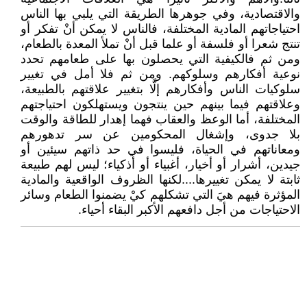
والاقتصادية، وفي جوهرها الطريقة التي يلبي بها الناس
احتياجاتهم المادية المختلفة، فالناس لا يمكن أنْ تفكر أو
تنتج شعرا أو فلسفة أو علما قبل أنْ تملأ المعدة بالطعام،
ومن ثم فالكيفية التي يحصلون بها على طعامهم تحدد
نوعية أفكارهم وسلوكهم. ومن ثم فلا أمل في تغيير
سلوكيات الناس وأفكارهم إلَّا بتغيير علاقتهم بالطبيعة،
وعلاقتهم فيما بينهم حين ينتجون ويستهلكون احتياجتهم
المختلفة، أما الوعظ والعقاب فهما إهدار للطاقة والوقت
بلا جدوى، وإشغال المحكومين عن سر تدهورهم
ومعاناتهم في الحياة، فليسوا في حد ذاتهم سيئين أو
جيدين، أشرار أو أخيار، أغبياء أو أذكياء؛ ليس لهم طبيعة
ثابتة لا يمكن تغييرها....لكنها الظروف الواقعية والمادية
المؤثرة فيهم هيَ التي تشكلهم كيْ يضمنوا الطعام وسائر
الاحتياجات من أجل دافعهم الأكبر البقاء أحياء.