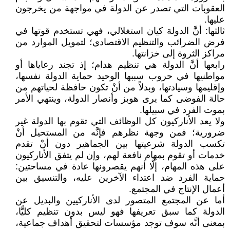
العقوبات التي تصدر عن الدولة في مواجهة من يخرجون
عليها.
ثالثها: أنَّ الدولة كيان استغلالي، فهي تستخدم قوتها في
فرض الضرائب والتنظيم الاقتصادي؛ لتمويل الموارد من
مراكز الثروة إلى خزانتها.
رابعها أنَّ الدولة هي تنظيم هدام؛ إذ تجند رعاياها أو
مواطنيها في حروب سببها الوحيد حماية الدولة نفسها،
وإقليمها وسيادتها، وبدلاً من أنْ تكون حافظة لحياتهم من
حالة الفوضى كما يرى هوبز وأنصار الدولة، وينتهي الأمر
بموت الفرد في سبيلها‍‍‍‍‍. ‍‍
ولا يعد الأناركيون كل الوظائف التي تقوم بها الدولة غير
ضرورية؛ فمن وجهة نظرهم فإنَّه من المستحيل أنْ
تكسب الدولة شرعيتها بين الجماهير دون أنْ تقدم
خدمات أو تقوم بمهام نافعة لهم، وإن لم يتفق الأناركيون
على هذه المهام، إلَّا أنهم يقصرونها عادة في مساحتين:
حماية الفرد ضد اعتداء الآخرين عليه، والتنسيق بين
أعمال الإنتاج في المجتمع.
أما عن المجتمع المتصور لدى الأناركيين والبديل عن
الدولة كما سبق تعريفها فهو ليس بدون تنظيم كليًّا،
بمعنى أنَّه سوف توجد مؤسسات لتحقيق أهداف جماعية،