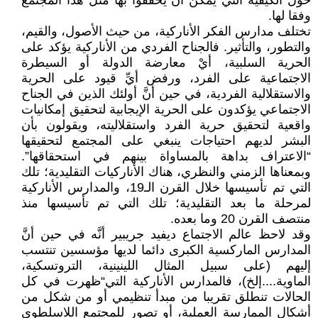
حول الكيفية التي يمكن أنْ يحققوا بها مثل هذا المجتمع
وفقا لها.
تختلف مدارس الفكر الأناركية، من حيث الأصول، والقيم،
والتطور، والتأثير. فالجناح الفردي من الأناركية يؤكد على
الحرية السلبية، أيْ معارضة الدولة أو السيطرة
الاجتماعية على الفرد، ورفض أيِّ قيود على الحرية
والاستقلالية الفردية، في حين أنَّ أولئك الذين في الجناح
الاجتماعي يؤكدون على الحرية الإيجابية لتحقيق إمكانيات
واقعية لتحقيق حرية الفرد واستقلاليته، ويقولون بأن
البشر لديهم احتياجات ينبغي على المجتمع لتحقيقها
“الاعتراف بداهة بالمساواة بينهم في استحقاقها”.
وبمعناها الزمني والنظري، هناك الأناركيات التقليدية؛ تلك
التي تم تأسيسها خلال القرن الـ19، والمدارس الأناركية
لمرحلة ما بعد التقليدية؛ تلك التي تم تأسيسها منذ
منتصف القرن 20 وما بعده.
وقد لاحظ عالم الاجتماع ديفيد جريبير أنَّه في حين أنَّ
المدارس الماركسية الكبرى دائما لديها مؤسسين تنتسب
إليهم (على سبيل المثال اللينينية، التروتسكية،
الماوية....إلخ)، فالمدارس الأناركية التي“ظهرت في كل
الحالات تنطلق تقريبا من مبدأ تنظيمي أو من شكل من
أشكال الممارسة العملية، أو تصور للمجتمع اللاسلطوي