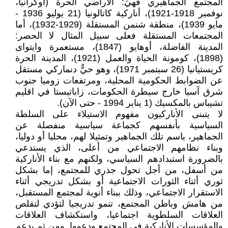
المجتمع الجماهيري فهيَ: الأراضي الحرة (أوكرانيا،
نوفمبر 1918-1921)، أناركية كاتالونيا (21 يوليو 1936 -
مايو 1939)، منطقة شنمن المستقلة (1929-1932)، أما
المجتمعات المستقلة فعلى سبيل المثال لا الحصر:
المدينة الفاضلة، أوهايو (1847)، مستعمرة وايتواى
(1898)، كومونة الحياة والعمل (1921)، المدينة الحرة
كريستيانيا (26 سبتمبر 1971)، وهو حيٌّ دنماركي مستقل
عن الضوابط الحكومية المحلية، ومرتفعات زوميا جنوب
شرق آسيا خارج سيطرة الحكومات، زاباتيستا في اقليم
تشيباس بالمكسيك (1 يناير 1994 - حتى الآن).
لا يتبنى الأناركيون مفهوم الاستيلاء على السلطة
السياسية بأنفسهم كجماعة سياسية منفصلة عن
الجماهير، باسم تلك الجماهير وتمثيلا لهم، محليا أو دوليا،
وبناء نظامهم الاجتماعي من أعلى، الذي يستدعي
بالضرورة استبدادهم السياسي، ولكنهم مع بناء الأناركية
من أسفل، من أجل تحول جذري للمجتمع، إما بشكل
ثوري أثناء الثورات الاجتماعية أو بشكل تدريجي أثناء
الاستقرار الاجتماعي، وذلك ببناء أنوية لمجتمع المستقبل،
من هامش وباطن المجتمع، تنمو تدريجيا لتؤدي لتقلص
العلاقات السلطوية اجتماعيا، واستكشاف العلاقات
والمؤسسات الأناركية في المجتمع ودعمها..ومن ثم يدعم