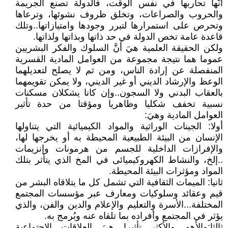
أنَّها تحاربها في نفس الوقت، فالدولة تصنع الجريمة
والحروب والصراعات، وتخلق ظروف نشوئها، وترعاها
وتحرص على استمرارها لتبرر وجودها وامتيازاتها..وتلك
قاعدة عامة تخص الدولة في حد ذاتها وبذاتها ولذاتها.
ولكن الحقيقة العلمية هيَ أنَّ السلوك والفكر البشريين
عموما هما نتيجة مجموعة من العوامل المادية القسرية
المنفصلة عن إرادة الناس، ومن ثم لا يصلح لتعديلهما
الوعظ والإرشاد الديني أو غير الديني، ولا يمكن تقويمهما
بالعقاب البدني ولا السجون..وإن كانا يشكلان مسكنات
نسبية تخفف شكليا وظاهريا ومؤقتا من حدة تأثير
العوامل المادية وهيَ:
أولا: الجينات الوراثية والمواد الكيميائية التي يتناولها
الإنسان من البيئة الطبيعية المحيطة به أو يخرجها لها،
والإفرازات الداخلية للجسم من هرمونات وإنزيمات
..إلخ، والنشاط الكهروكيميائى في المخ الذي يتأثر بتلك
المواد ومؤثرات البيئة المحيطة.
ثانيا: الميمات الثقافية التي تشمل كل ما يتلاقاه البشر من
قيم وعقائد وسلوكيات ومعارف عبر مؤسسات المجتمع
المختلفة...الأسرة والتعليم والإعلام والدين والفن، والذي
يؤثر في المجتمع وأفراده بما تلقاه عنه وبُرمج به.
ثالثا:والأهم والأكثر تأثيرا هيَ العلاقات الاجتماعية