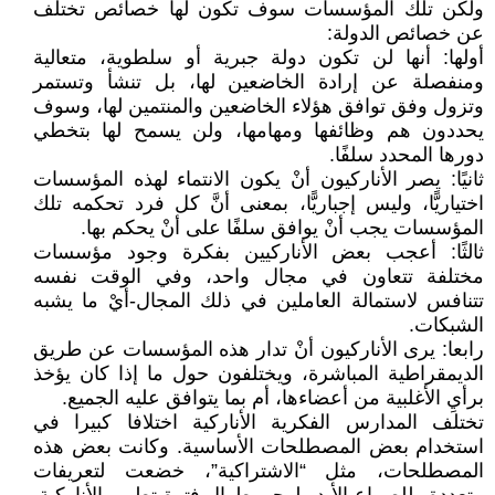
ولكن تلك المؤسسات سوف تكون لها خصائص تختلف
عن خصائص الدولة:
أولها: أنها لن تكون دولة جبرية أو سلطوية، متعالية
ومنفصلة عن إرادة الخاضعين لها، بل تنشأ وتستمر
وتزول وفق توافق هؤلاء الخاضعين والمنتمين لها، وسوف
يحددون هم وظائفها ومهامها، ولن يسمح لها بتخطي
دورها المحدد سلفًا.
ثانيًا: يصر الأناركيون أنْ يكون الانتماء لهذه المؤسسات
اختياريًّا، وليس إجباريًّا، بمعنى أنَّ كل فرد تحكمه تلك
المؤسسات يجب أنْ يوافق سلفًا على أنْ يحكم بها.
ثالثًا: أعجب بعض الأناركيين بفكرة وجود مؤسسات
مختلفة تتعاون في مجال واحد، وفي الوقت نفسه
تتنافس لاستمالة العاملين في ذلك المجال-أيْ ما يشبه
الشبكات.
رابعا: يرى الأناركيون أنْ تدار هذه المؤسسات عن طريق
الديمقراطية المباشرة، ويختلفون حول ما إذا كان يؤخذ
برأيِ الأغلبية من أعضاءها، أم بما يتوافق عليه الجميع.
تختلف المدارس الفكرية الأناركية اختلافا كبيرا في
استخدام بعض المصطلحات الأساسية. وكانت بعض هذه
المصطلحات، مثل “الاشتراكية”، خضعت لتعريفات