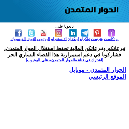
تابعونا على:
بودكاست
بنترست
تيلكرام
لينكدإن
الانستغرام
اليوتيوب
التويتر
الفيسبوك
تبرعاتكم وتبرعاتكن المالية تحفظ استقلال الحوار المتمدن،
فشاركونا في دعم استمرارية هذا الفضاء اليساري الحر
[اشترك في قناة ‫«الحوار المتمدن» على اليوتيوب]
الحوار المتمدن - موبايل
الموقع الرئيسي