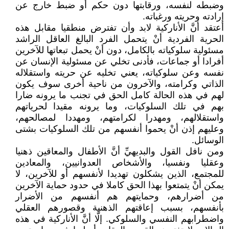
وضبطه لنفسه، ورقابتها دون حكم أو ضبط خارج عن
إرادته وحريته ورغباته.
أعتقد أنَّ الأناركية لابد وأن تفترض منطقيا مقابل هذه
الحرية الفردية أنْ يتحمل الفرد البالغ العاقل الراشد
مسئولية سلوكياته بالكامل، دون أنْ يحمل تبعاتها للآخرين
أفرادا أو جماعات، فأدنى تخلي عن مسئولية الإنسان عن
نفسه وعن سلوكياته، يعني تخليه عن حريته واستقلاله
الذاتي وكرامته، والآخرون من ناحية أخرى سوف يكون
لهم في هذه الحالة كامل الحق في تجنب ما يرونه ضارا
بهم في تلك السلوكيات، وما يرونه مقيدا لحرياتهم
واستقلالهم، ومهدرا لكرامتهم، ومهددا لمصالحهم،
وعليهم إذن أنْ يحموا أنفسهم من تلك السلوكيات بشتى
الوسائل.
ومن نافل القول والبديهيِّ أنَّ الأطفال والمعاقين ذهنيا
وعقليا ونفسيا، والأشخاص العدوانيين، والمعادين
للمجتمع، الذين يشكلون تهديدا لأنفسهم أو للآخرين، لا
يمكن أنْ يتمتعوا بهذا الحق كاملا في حدود حماية الآخرين
من أضرارهم، وحمايتهم هم أنفسهم من الأضرار
بأنفسهم، بسبب إعاقتهم الذهنية وقصورهم العقلي
واضطرابهم النفسي والسلوكي. إلَّا أنَّ الأناركية في هذه