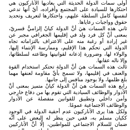
أولى سمات الدولة الحديثة التي يعاديها الأناركيون هي
احتكارها للسيادة على المجتمع وأفراده، أيْ أنها تدعي
لنفسها كامل السلطة عليهم، واحتكارها لتعريف وتحديد
حقوق وواجبات رعاياها.
ثاني هذه السمات هيَ أنَّ الدولة كيانٌ إلزاميٌّ قسريّ،
بمعنى أنَّ كل فرد ولد في إقليمها الجغرافي مجبر عن
غير إرادة أو رغبة منه على الاعتراف بالتزاماته تجاه
الدولة التي تحكم هذا الإقليم، وممارسة الإنتماء إليها،
والولاء لها، وضرورة إذعانه لقوانينها وطاعته لسلطاتها،
وإلا ناله عقابها.
ثالث هذه السمات هيَ أنَّ الدولة تحتكر استخدام القوة
والعنف في إقليمها، ولا تسمح بأيِّ مقاومة لعنفها مهما
بلغ ظلمها، ولا بوجود منافس إلى جانبها.
رابع هذه السمات هيَ أنَّ الدولة كيانٌ متميز بمعنى أنَّ
الأدوار والوظائف السيادية التي تقوم بها من دفاع خارجي
وأمن داخلي وتطبيق للقوانين منفصلة عن الأدوار
والوظائف الاجتماعية عمومًا.
ولكل هذا يرى الأناركيون عدم أحقية الدولة في الوجود
ككيان مسلم به، ففي حين ينظر له البعض على أنَّه
ضمان للسلام الاجتماعي للمواطنين، إلَّا أنَّ الأناركيين