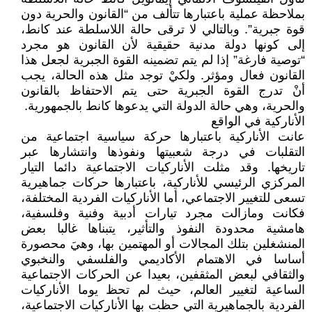
بملاحظة عملية باعتبارها تتألف من “القانون والحرية دون
قوة جبرية”. وبالتالي لا ترقى حالة اللاسلطة عند كانط،
إلى كونها دولة مدنية حقيقية لأن القانون هو مجرد
“توصية فارغة” إذا لم يتم تضمينه القوة الجبرية لجعل هذا
القانون فعال ومؤثر. ولكيْ توجد مثل هذه الحالة، يجب
أنْ تدرج القوة الجبرية حتى يتم الاحتفاظ بالقانون
والحرية، وهي حالة الدولة التي يدعوها كانط بالجمهورية.
الأناركية في الواقع
عانت الأناركية باعتبارها حركة سياسية اجتماعية من
التقلبات في درجة شعبيتها ونفوذها وانتشارها عبر
تاريخها. وقد مثلت الأناركيات الاجتماعية دائما التيار
المركزي الرئيسي للأناركية، باعتبارها حركات جماهيرية
تسعى للتغيير الاجتماعي، أما الأناركيات الفردية المختلفة،
فكانت ومازالت مجرد تيارات أدبية وفنية وفلسفية،
هامشية محدودة النفوذ والتأثير، يتبناها غالبا بعض
المنشغلين بتلك المجالات أو المهتمين بها، وهيَ محصورة
أساسا في الاهتمام الأكاديمي والفلسفي والنخبوي
والثقافي لبعض المثقفين، بعيدا عن الحركات الاجتماعية
الساعية لتغيير العالم، حيث لم تحظ يوما الأناركيات
الفردية بالجماهيرية التي حظت بها الأناركيات الاجتماعية،