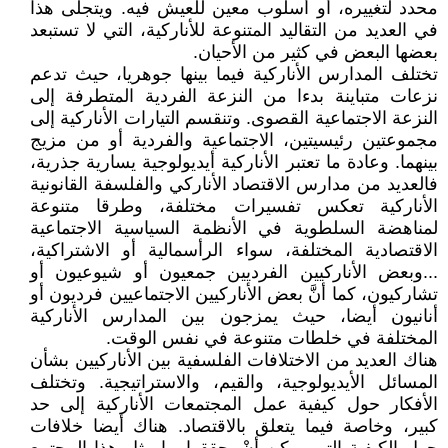
محدد لتغييره، أو أسلوب معين للعيش فيه. ويتجلى هذا
في العديد من التقاليد المتنوعة للأناركية، التي لا تستبعد
بعضها البعض في كثير من الأحيان.
تختلف المدارس الأناركية فيما بينها جوهريا، حيث تدعم
نزعات متباينة بدءا من النزعة الفردية المتطرفة إلى
النزعة الاجتماعية القصوى. وتنقسم التيارات الأناركية إلى
مجموعتين رئيسيتين، الاجتماعية والفردية أو من مزيج
بينهما. وعادة ما تعتبر الأناركية أيديولوجية يسارية جذرية،
فالعديد من مدارس الاقتصاد الأناركي والفلسفة القانونية
الأناركية تعكس تفسيرات مختلفة، وطرقا متنوعة
لمناهضة السلطوية في الأنظمة السياسية الاجتماعية
الاقتصادية المختلفة، سواء الرأسمالية أو الاشتراكية،
...وبعض الأناركيين الفرديين جمعيون أو شيوعيون أو
تشاركيون، كما أنَّ بعض الأناركيين الاجتماعيين فرديون أو
أنانيون أيضا، حيث يمزجون بين المدارس الأناركية
المختلفة في خلطات متنوعة في نفس الوقت.
هناك العديد من الاختلافات الفلسفية بين الأناركيين بشأن
المسائل الأيديولوجية، والقيم، والاستراتيجية. وتختلف
الأفكار حول كيفية عمل المجتمعات الأناركية إلى حد
كبير، وخاصة فيما يتعلق بالاقتصاد. هناك أيضا خلافات