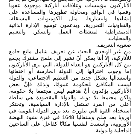
الأناركيون مؤسسات وعلاقات أناركية موجودة عفويا
وفعليا في الواقع ومحاولة تطويرها والمساعدة على
إنشاءها وانتشارها، مثل الكوميونات المستقلة،
والتعاونيات التحررية، ويدعمون توسيع الإدارة الذاتية
الديمقراطية لمنشئات العمل والسكن والتعليم
والمحليات.
صعوبة التعريف:
من غير المجدي البحث عن تعريف شامل مانع جامع
للأناركية، إلَّا أننا يمكن أنْ نشير إلى ملمح مشترك يجمع
بين كل الأناركيين هو العداء للدولة، التي يرى الأناركيون
إما وجوب اختزالها إلى الدولة الحارسة أو اختفائها
واستبدالها بشكل جديد من التنظيم الاجتماعي، والدولة
ليست المكافئ للحكومة عمومًا، ولذلك فإنَّ بعض
الأناركيين يؤكدون أنَّ هدفهم ليس مجتمعا بلا حكومة،
ولكن مجتمعا بلا دولة، والدولة المقصودة هي سلطة
أعلى من الفرد تستقل بالإدارة السياسية، وتحتكر
استخدام القوة التي تبلورت بعد بروز الدولة القومية في
أوروبا بعد صلح وستفاليا 1648 في فترة نشوء النهضة
الأوروبية، وأسست لنفسها مكانًا كفاعل على الساحتين
الداخلية والدولية.