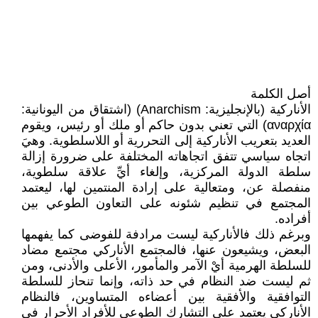
أصل الكلمة
الأناركية (بالإنجليزية: Anarchism‏) (اشتقاق من اليونانية:
αναρχία) التي تعني بدون حاكم أو ملك أو رئيس، ويقوم
العديد بتعريب الأناركية إلى التحررية أو اللاسلطوية. وهيَ
اتجاه سياسي تتفق اتجاهاته المختلفة على ضرورة إزالة
سلطة الدولة المركزية، وإلغاء أيِّ علاقة سلطوية،
منفصلة عن، ومتعالية على إرادة المنتمين لها، ليعتمد
المجتمع في تنظيم شئونه على التعاون الطوعي بين
أفراده.
وبرغم ذلك فالأناركية ليست مرادفة للفوضى كما يفهمها
البعض، ويشيعون عنها، فالمجتمع الأناركي مجتمع مضاد
للسلطة الهرمية أيْ الآمر والمأمور، الأعلى والأدنى، ومن
ثم ليست ضد النظام في حد ذاته، وإنما تنحاز للسلطة
التوافقية والأفقية بين أعضاءه المتساوين، فالنظام
الأناركي يعتمد على التشارك الطوعي للأفراد الأحرار في