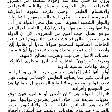
يرون أنَّه حمل معه منذ وجوده سلسلة من الشرور
الاجتماعية، مثل الحروب والفساد والظلم الاجتماعي
والانقسام الطبقي. وحتى نقرب مفهوم الأناركية
للممارسة العملية، يمكن استبدالة بمفهوم التعاونيات
واللجان الشعبية العفوية، التي تحل محل الدولة في أداء
وظائفها وتقوم بمهامها، أو لجان الإدارة الذاتية للعمال في
مواقع العمل، حيث أصبح من المعروف الآن أنَّ الدولة
على وضعها الحالي قد فشلت في أداء مهمتها في توفير
الحاجات الأساسية للمجتمع سواءا ماديا أو ثقافيا..إلخ،
وأصبحت أداة قمع واستبداد ونهب تستخدمها أيُّ قلة من
عصابات الأموال في نهب وتخريب مصالح الأغلبية.
ويعرض “برودون” باعتباره أحد أبرز منظري الأناركية
أربعة اتهامات أساسية للدولة.
أولها: أنها كيان إكراهي يحد من حرية الناس ويقللها لما
هو أدنى بكثير مما يحتاجه التعايش الاجتماعي بينهم، فهي
تصدر قوانين مقيدة لهم لا لصالح المجتمع بل لحمايتها هيَ
من المجتمع وأفراده.
ثانيها:أنَّ الدولة هي كيان تأديبي أو عقابي، فهيَ توقع
عقوبات شديدة على هؤلاء الذين يخرقون قوانينها، سواء
أكانت هذه القوانين عادلة أم لا. والأناركيون ليسوا
بالضرورة ضد هذه العقوبات، ولكنهم ضد أشكال وأحجام