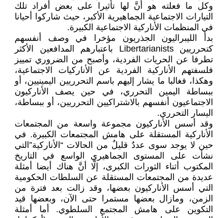
وكل ما فعلته هو أنَّ لها تأثيرا على بعض أفراد تلك
التيارات الاجتماعية الجماهيرية الأكبر، حيث شاركوا أحيانا
في المنظمات الأناركية الاجتماعية الكبيرة.
بدأ الليبراليون الجذريون مؤخرا في وصف أنفسهم
كتحرريين Libertarianists باعتبارهم المدافعين الأكثر
تطرفا عن الحريات الفردية، وأصبح من الضروري تمييز
فلسفتهم الأناركية الفردية عن الأناركيات الاجتماعية،
وهكذا، فغالبا ما يشار إليهم باسم التحرريين اليمينيين، أو
ببساطة اليمين التحرري، في حين يصف الأناركيون
الاجتماعيون أنفسهم بالاشتراكيين التحرريين، أو ببساطة،
اليسار التحرري.
وقد أسس الأناركيون مجموعة واسعة من المجتمعات
الأناركية المستقلة على هامش المجتمعات الكبيرة. في
حين لا يوجد سوى عددٌ قليلٌ من الحالات “الأناركية”التي
نشأت على المستوى الجماهيري الواسع في التاريخ
المكتوب أثناء الثورات الكبرى، إلَّا أنَّ هناك أيضا أمثلة
عديدة من المجتمعات المستقلة عن السلطات الحكومية
التي أسس الأناركيون بعضها، وقد زالت بعد فترة من
الزمن، ومازال بعضها مستمرا حتى الآن، وبعضها قيد
التكوين على هامش المجتمع السلطوي. أما أمثلة