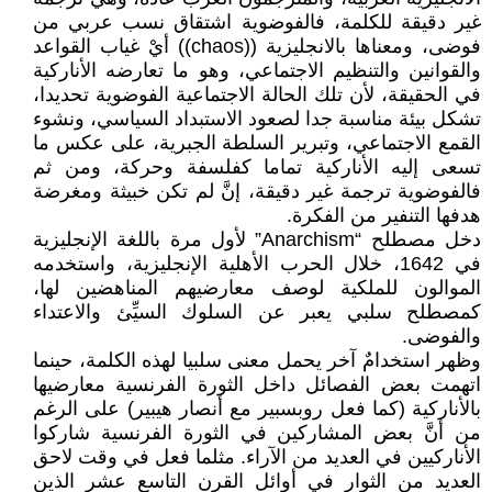
غير دقيقة للكلمة، فالفوضوية اشتقاق نسب عربي من
فوضى، ومعناها بالانجليزية ((chaos)) أيْ غياب القواعد
والقوانين والتنظيم الاجتماعي، وهو ما تعارضه الأناركية
في الحقيقة، لأن تلك الحالة الاجتماعية الفوضوية تحديدا،
تشكل بيئة مناسبة جدا لصعود الاستبداد السياسي، ونشوء
القمع الاجتماعي، وتبرير السلطة الجبرية، على عكس ما
تسعى إليه الأناركية تماما كفلسفة وحركة، ومن ثم
فالفوضوية ترجمة غير دقيقة، إنَّ لم تكن خبيثة ومغرضة
هدفها التنفير من الفكرة.
دخل مصطلح “Anarchism” لأول مرة باللغة الإنجليزية
في 1642، خلال الحرب الأهلية الإنجليزية، واستخدمه
الموالون للملكية لوصف معارضيهم المناهضين لها،
كمصطلح سلبي يعبر عن السلوك السيِّئ والاعتداء
والفوضى.
وظهر استخدامٌ آخر يحمل معنى سلبيا لهذه الكلمة، حينما
اتهمت بعض الفصائل داخل الثورة الفرنسية معارضيها
بالأناركية (كما فعل روبسبير مع أنصار هيبير) على الرغم
من أنَّ بعض المشاركين في الثورة الفرنسية شاركوا
الأناركيين في العديد من الآراء. مثلما فعل في وقت لاحق
العديد من الثوار في أوائل القرن التاسع عشر الذين