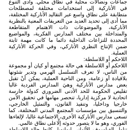
جماعات ونضالات محلية في نطاق محلي. وأدى التنوع
في الأناركية إلى استخدامات مختلفة لمصطلحات
متطابقة على نطاق واسع عبر التقاليد الأناركية المختلفة،
مما أدى إلى تحديد العديد من التعريفات المعنية بالنظرية
الأناركية، والموضوعات ذات الاهتمام المتقاطعة
والمتداخلة بين مختلف المدارس الفكرية، والمواضيع
المحددة للنزاعات الداخلية دائما ما كانت مهمة ثابتة
ضمن الإنتاج النظري الأناركي، وفي الحركة الأناركية
العملية.
اللاحكم أو اللاسلطة:
اللاحكم أو اللاسلطة هي حالة مجتمع أو كيان أو مجموعة
من الناس، لا تعرف التسلسل الهرمي وتدير شئونها
بلاقيادة أو زعامة، ومن الناحية العملية، يمكن أنْ تقبل
بعض مدارس الأناركية وهيَ المدارس الفردية غالبا
تقليص الحكومة للحد الأدنى الضروري كدولة حارسة
اتحادية لا مركزية إداريا، تنحصر مهامها في تحقيق الأمن
خارجيا وداخليا، وتنفيذ القانون، والتمثيل الخارجي،
والتنسيق بين مؤسسات المجتمع المدني المختلفة، كما
تسعى مدارس الأناركية الأخرى، الاجتماعية غالبا، لإلغاءها
الفوري، وهو ما لا يتصور حدوثه إلَّاعلى نطاق عالمي.
تناول الفيلسوف الألماني إيمانويل كانط حالة اللاسلطة