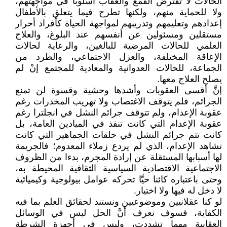
الحالات لا تفترض القمع والعقاب أسلوبا في مواجهتهم،
ولا للحماية منهم، ولكنها تطرح فيما يتعلق بالأطفال
إعدادهم وتعليمهم وتدريبهم لمواجهة الحياة كأفراد أحرار
مستقلين ومسئولين عن أنفسهم عند البلوغ، والعلاج
العلمي للحالات المرضية للبالغين، والرعاية لحالات
الإعاقة المختلفة، والعزل الاجتماعي، والطرد من
الجماعة، للحالات العدوانية والمعادية للمجتمع إنْ لم
يصلح العلاج معها.
إنَّ أقسى العقوبات وأشدها وحشية وقسوة لن تمنع
الجرائم، فلم يتوقف الاغتصاب ولا تهريب المخدرات رغم
عقوبة الإعدام، ولم تتوقف جرائم النشل في انجلترا رغم
عقوبة الإعدام التي كانت تنفذ في الميادين العامة، بل
كانت تتم جرائم النشل في حلقات الجماهير التي كانت
تشاهد الإعدام، الذي لم يردع زملاء المعدوم؛ فالجريمة
لها أسبابها المستقلة عن إرادة المجرم، بدءا من الظروف
الاجتماعية الاقتصادية السياسية الثقافية المحيطة به،
وحتى باعتباره كائنا حيَّا تحركه عوامل بيولوجية وكيميائية
لا دخل له فيها ولا اختيار.
لو كنا عقلانيين وموضوعيين ونستند لحقائق العلم بما فيه
الكفاية، فسوف نعرف أنَّ الحل ليس في الوسائل
العقابية مهما تشددت، وليس في أجهزة الشرطة