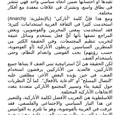
تقيدها أو احتسابها ضمن اتجاه سياسي واحد فهي تنتشر
في نطاق واسع، وتشترك في علاقات معقدة مع أفكار
مختلفة.
ومع هذا فإنَّ كلمة “أناركي” (بالإنجليزية: Anarchy‏)
استخدمت كثيرا في الثقافة الغربية استخدامات كثيرة؛
فقد استخدمت بمعنى المخربين والفوضويين، وبعض
المراجع تصفها بأنها أيُّ فعل يستخدم وسائل عنيفة
لتخريب تنظيم المجتمعات، وفي الحقيقة الكثير من
المنظرين السياسيين يربطون الأناركية (أو الفوضوية،
حسب رؤيتهم) بحب الفوضى وانعدام النظام، وحتى
باستخدام العنف.
لكن الحقيقة هيَ أنَّ استراتيجية تبني العنف لا يتبناها جميع
الأناركيين، فالعديد من الأناركيين يرفضون استخدام
العنف، في حين يؤيده البعض الآخر، مطلقين عليه
“النضال المسلح” أو “الدعاية بالأفعال”. كما أنَّ النظريات
حول كيفية بناء وتسيير المجتمع الأناركي متعددة بتعدد
الاتجاهات الأناركية المختلفة.
اللاسلطوية هيَ التعريب الأفضل لكلمة الأناركية، وللتعبير
عن هذا التيار السياسي والاجتماعي والفلسفي، فقد
عرفت في العربية بالفوضوية، وهو ما تلتزم به القواميس
الانجليزية العربية، والمترجمون العرب عادة، وهيَ ترجمة