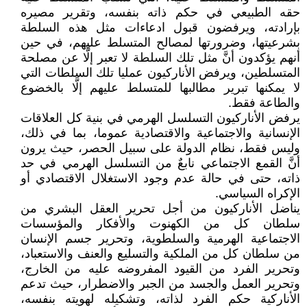
حقه الطبيعي في حكم ذاته بنفسه، وتقرير مصيره
بإرادته، ويرفضون قبول ادعاءات مثل هذه السلطة
بشرعيتها، وضرورتها لمصالح المتسلط عليهم، في حين
أنهم يؤكدون أنَّ مثل تلك السلطة لا تعبر إلَّا عن مصلحة
المتسلطين، ويرفض الأناركيون عمليا تلك السلطات التي
لا يمكنها تبرير مطالبها للمتسلط عليهم إلَّا بالخضوع
والطاعة فقط.
يرفض الأناركيون التسلسل الهرمي في بنية كل العلاقات
الإنسانية والاجتماعية والاقتصادية عموما، بما في ذلك،
وليس فقط، نظام الدولة على سبيل الحصر، حيث يرون
أنَّ القمع الاجتماعي نابعٌ من التسلسل الهرمي في حد
ذاته، حتى في حالة عدم وجود الاستغلال الاقتصادي أو
الإكراه السياسي.
يناضل الأناركيون من أجل تحرير العقل البشري من
سلطان كل من الكهنوت والأفكار والمؤسسات
الاجتماعية الهرمية والسلطوية، وتحرير جسم الإنسان
من سلطان كل من الملكية والتسليع والعنف والاستعباد،
وتحرير الفرد من القيود المفروضه عليه من الخارج،
وتحرير العمل والجسد من الجبر والاضطرار، حيث تدعم
الأناركية حكم الفرد لذاته، وتشكيله لهويته بنفسه،