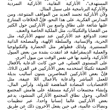
المستهدف”، الأناركية النقابية، الأناركية التمردية
والأناركية البرنامجية على سبيل المثال.
ولأن الأناركية تجسد العديد من المواقف المتنوعة، ومن
المدارس الفكرية. على هذا النحو، فإنَّ الخلافات المتنازع
عليها شائعة على نطاق واسع بين الأناركيين حول الكثير
من القضايا والتكتيكات، مثل الملكية الخاصة والعنف.
تتعدد الدوافع عند الأناركيين عند تبنيهم الأناركية، مثل
الحرية، والإنسانية، والسلطة الإلهية، والمصلحة الذاتية
المستنيرة. ولذلك فظواهر مثل الحضارة والتكنولوجيا
والعملية الديمقراطية قد انتقدت بشدة من بعض الميول
الأناركية، وأشيد بها في نفس الوقت من ميول أخرى.
على المستوى العملي، في حين كانت الدعاية بالأفعال
العنيفة تكتيكا استخدمه بعض الأناركيين في القرن الـ19،
فإنَّ بعض الأناركيين المعاصرين يتبنون أساليب بديلة
للعمل المباشر والدعاية بالأعمال اللا عنيفة، مثل
الاقتصاديات المضادة المناهضة للدولة، ولرأس المال،
وإنشاء مجتمعات أناركية مستقلة على هامش المجتمع
الحالي. وحول نطاق المجتمع الأناركي المنشود، يدعم
بعض الأناركيين عالما إنسانيا واحدا، عبر تنظيمات
ونضالات عالمية، في حين يفعل الآخرون ذلك عن طريق