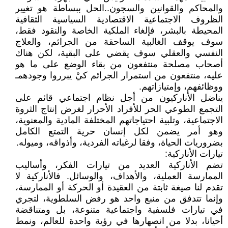
والمحاكم والقوانين والسجون..الحل ببساطة هو تغيير
الظروف الاجتماعية الاقتصادية السياسية الثقافية
المحيطة بالبشر، فإلغاء الملكية الخاصة والنقود فقط،
سوف يوقف الغالبية الساحقة من الجرائم، والعلاج
النفسي والعقلي سوف يقضي على البقية، لكن هناك
أصحاب مصلحة منتفعون من بقاء الوضع على ما هو
عليه، منتفعون من استمرار الجرائم كيْ يبرروا وجودهمـ
ووظائفهم، وإمتيازاتهم.
يناضل الأناركيون من أجل نظام اجتماعي قائم على
التجمع الطوعي الحر للأفراد الأحرار لغرض إنتاج الثروة
الاجتماعية، وتلبية احتياجاتهم المختلفة المادية والمعنوية،
وهو أمر يضمن لكل إنسان حرية التمتع الكامل
بضروريات الحياة، وفقا لرغباته الفردية، وأذواقه، وميوله.
تيارات الأناركية:
تضم الأناركية العديد من تيارات الفكر، وأساليب
الممارسة العملية، والأهداف، والوسائل. فالأناركية لا
تقدم لنا صيغة ثابتة من العقيدة أو الحركة أو الممارسة،
وإنما تتدفق من منبع واحد هو رفض السلطوية، لتجري
في تيارات فلسفية واجتماعية متنوعة، بل ومتناقضة
أحيانا، بدلا من انصهارها في رؤية واحدة للعالم، ونمط