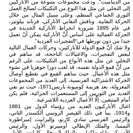
من الديناميت”. ودعت مجموعات متنوعة من الأناركيين
إلى التخلي عن مثل هذا النوع من التكتيكات لصالح العمل
الثوري الجماعي المنظم، وعلى سبيل المثال من خلال
الحركة النقابية. وناقش النقابي الأناركي، فرناند بيلوتير،
في عام 1895 ضرورة انخراط الأناركية الجديدة في
الحركة العمالية على أساس أنَّ الأناركية يمكن أنْ تعمل
جيدا من دون تورطها في“التفجيرات الفردية”.
ولا شك أنَّ قمع الدولة للأناركيين، وحركات العمال التالية
لبعض التفجيرات، والاغتيالات الناجحة، قد ساهم في
التخلي عن مثل هذه الأنواع من التكتيكات، على الرغم
من أنَّ قمع الدولة نفسه، قد لعب دورا جوهريا في نشوء
مثل هذه الأعمال. حيث ساهم القمع في تقطيع أوصال
الحركة الاشتراكية الفرنسية، إلى العديد من المجموعات
المعزولة، بعد هزيمة كوميونة باريس1871، حيث تم نفي
العديد من الثوريين إلى المستعمرات الجزائية، فلم يكن
أمام المتبقين، إلَّا الأعمال الفردية اللاشرعية.
اغتال الأناركيون العديد من رؤساء الدول بين 1881
و1914، بما في ذلك القيصر الروسي ألكسندر الثاني،
والرئيس الفرنسي سادي كارنو، وإليزابيث إمبراطورة
النمسا، والملك الإيطالي أومبيرتو الأول، والرئيس
الأمريكي وليام ماكينلي، والملك البرتغالي كارلوس الأول،