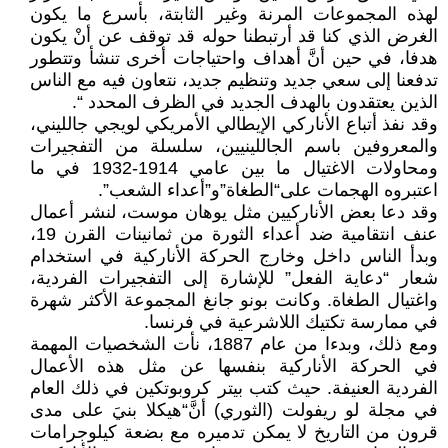
لهذه المجموعات المرنة وغير الثابتة، بأسرع ما يكون
الغرض الذي كنا قد أرتبطنا حوله قد توقف عن أنْ يكون
هدفا، في حين أنَّ أهداف واحتياجات أخرى تنشأ وتتطور
تدفعنا إلى سعي جديد وتنظيم جديد، نتعاون فيه مع الناس
الذين يعتقدون بالهدف الجديد في الظرف المحدد “.
وقد نفذ أتباع الأناركي الإيطالي الأمريكي لويجي جالليني،
والمعروفين باسم الجاللينيين، سلسلة من التفجيرات
ومحاولات الاغتيال ما بين عامي 1914-1932 في ما
اعتبروه الهجمات على“الطغاة”و”أعداء الشعب”.
وقد دعا بعض الأناركيين مثل يوهان موست، لنشر أعمال
عنف انتقامية ضد أعداء الثورة من ثمانينات القرن 19،
وبدأ الناس داخل وخارج الحركة الأناركية في استخدام
شعار “دعاية الفعل” للإشارة إلى التفجيرات الفردية،
واغتيال الطغاة. وكانت بونو جانغ المجموعة الأكثر شهرة
في ممارسة تكتيك اللاشرعية في فرنسا.
ومع ذلك، وبدءا من عام 1887، نأت الشخصيات المهمة
في الحركة الأناركية بنفسها عن مثل هذه الأعمال
الفردية العنيفة. حيث كتب بيتر كروبوتكين في ذلك العام
في مجلة لو ريفولت (الثوري) أنَّ“هيكلا بنيَ على مدى
قرون من التاريخ لا يمكن تدميره مع بضعة كيلوجرامات