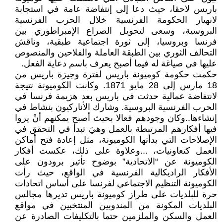
باريس لاحقا، حيث دعا إلى إنتفاضة عامة في استجابة
لانهيار الحكومة الفرنسية خلال الحرب الفرنسية
البروسية، وسعى لتحويل الصراع الإمبراطوري بين
فرنسا وبروسيا، إلى ثورة اجتماعية طبقية، وناقش
التحالف الثوري بين الطبقة العاملة والفلاحين والمنصوص
عليها في صياغة له فيما أصبح يعرف باسم دعاية الفعل.
حكمت حكومة كوميونة باريس لفترة وجيزة باريس من
18 مارس إلى 28 مايو 1871. وكانت الكوميونة نتيجة
لانتفاضة عمالية حدثت في باريس بعد هزيمة فرنسا في
الحرب الفرنسية البروسية. وشارك الأناركيون بنشاط في
إنشاءها..وكان وجودهم فعالا بحيث أصبح يمكنهم أنْ يروا
فيها أفكارهم المرتبطة بالعمل وهيَ تبدأ في التحقق في
الإصلاحات التي بدأتها الكوميونة، مثل إعادة فتح أماكن
العمل كتعاونيات، ...وعلاوة على ذلك، عكست أفكار
الكوميونة عن “الاتحادية” بوضوح تأثير برودون على
الأفكار الراديكالية الفرنسية في الواقع، حيث رأت
الكوميونة التنظيم الاجتماعي لفرنسا على أساس اتحادات
حرة للبلديات على طراز كوميونة باريس تديرها مجالس
البلديات المكونة من المندوبين المنتخبين في مواقع
العمل والسكن والملزمين حتما بالتكليفات الصادرة عن