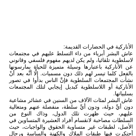
الأناركية في الحضارات القديمة:
عاش البشر أبرياء من داء التسلط عليهم في مجتمعات
لاسلطوية تلقائيا، ولم يكن لديهم مفهوم فلسفي وقانوني
عن الأناركية باعتبارها وسيلة متميزة للحياة يمارسونها
بالفعل كلما تيسر لهم ذلك دون مسميات. إلَّا أنَّه بعد أنْ
نشأت المجتمعات السلطوية فإنَّ الناس بدأوا في تصور
الأناركية أو اللاسلطوية كبديل إيجابي لتلك المجتمعات
بسلبياتها.
عاش البشر لمئات الآلاف من السنين في عشائر مشاعية
دون أيِّ دولة، ودون أيِّ سلطة، منفصلة عنهم ومتعالية
عليهم، حيث ظهرت تلك الدول، وذاك النوع من
السلطات مصاحبة لانقسام أفراد العشيرة المتساوين في
الأصل، لطبقات غير متساوية الحقوق والواجبات، حيث
أحتكرت فيها طبقات الملاك والكهنة والساسة ورجال