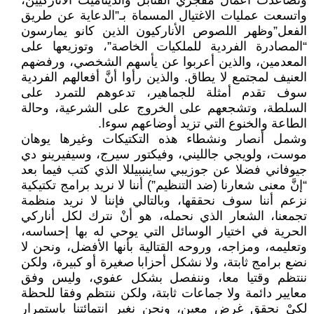
وتصاعدت أعمال مفجري القنابل والديناميت الأناركيين،
واتسعت عمليات الاغتيال المسماة بـ”الدعاية عن طريق
الفعل”وظهر اللصوص الأناركيون الذين كانو يمارسون
“المصادرة الفردية للملكيات الخاصة”، وتوزيعها على
المعدمين، والذين أعربوا عن يأسهم الشخصي، ورفضهم
العنيف لمجتمع لا يطاق. والذين رأوا أنَّ أفعالهم الفردية
سوف تقدم أمثلة للجماهير، تدعوهم للتمرد على
السلطة، وتشجعهم على الخروج على الشرعية، وحالة
الطاعة والخنوع التي تزيد أوضاعهم سوءا.
وشمل أنصار ونشطاء هذه التكتيكات وغيرها يوهان
موست، ولويجي جالليني، وفيكتور سيرج، وسيفيرينو دي
جيوفاني فضلا عن جوزيبي ساينببيللا الذي كتب فيما بعد
“إنَّ معنى شعارنا (ضد التنظيم”) أننا لا نريد برامج تكتيكية
نزعم أننا سوف نحققها، وبالتالي فإننا لا نريد منظمة
تجمعنا، الشعار الذي نحمله، هو أنْ نترك لكل أناركي
الحرية في اختيار الوسائل التي يوحي له بها إحساسه،
وتعليمه، ومزاجه، وروحه القتالية بأنها الأفضل، ونحن لا
نضع برامج ثابتة، ولا نشكل أحزابا صغيرة أو كبيرة، ولكن
ننتظم وقتيا معا، وننفصل بشكل عفوي، وليس وفق
معايير دائمة ولا جماعات ثابتة، ولكن ننتظم وفقا للحظة
لكيْ نحقق غرض معين، ونحن نغير انتمائتنا باستمرار