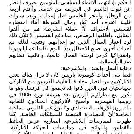
الحكم بإدانتهم، الانتماء السياسي للمتهمين بصرف النظر
عن ثبوت إدانتهم في الجريمة من عدمه. وأعدم أربعة
من الرجال، وانتحر الخامس قبل إعدامه. وبعد سنوات
قليلة اعترف أحد كبار رجال الشرطة أثناء احتضاره
لقسيس الاعتراف أنَّ عملاء الشرطة هم من ألقوا
القنابل، وأطلقوا الرصاص، مما دفع القسيس لإعلان ذلك
لرد اعتبار العمال الذين تم إعدامهم. ونتيجة لذلك مع
أحداث أخرى أصبح الاحتفال بهذا اليوم تقليدا عماليا ودوليا
واشتراكيا كرمز لوحدة العمال عالميا، وعالمية نضالهم
ضد الرأسمالية.
دعاية الفعل والعنف واللاشرعية:
فيما تلى أحداث كوميونة باريس كان لا يزال هناك بعض
الأناركيين من أنصار معاداة النقابية، القريبين من الأناركي
سيباستيان فور، الذين كانوا قد تجمعوا في فرنسا، وهو ما
تكرر مع نظرائهم الروس بعد هزيمة ثورة 1905 في
روسيا القيصرية، وأصبح الأناركيون المعادون للنقابية
يناصرون الإرهاب الاقتصادي و”النزع غير القانوني للملكية
الخاصة”أيْ المصادرة الشعبية للممتلكات الخاصة. كما
ظهرت الممارسات اللاشرعية الضاربة عرض الحائط
بالقوانين واللوائح في ممارسات الحركة الأناركية،