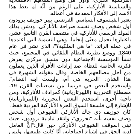
الفرنسية الكبرى، وأول من وضع المفاهيم الاقتصادية
والسياسية الأناركية، على الرغم من أنَّه لم يعط هذا
الاسم إلى الأفكار المقدمة في أعماله.
يعتبر الفيلسوف السياسي الفرنسي بيير جوزيف برودون
أول شخص وصف نفسه صراحة بالأناركي، ودشن بذلك
المولد الرسمي للأناركية في منتصف القرن التاسع عشر،
باعتبارها تحمل معنًى إيجابيا، وهي التسمية التي اعتمدها
في عمله الرائد، “ما هي الملكية؟”، الذي نشر في عام
1840. ووضع نظرية النظام التلقائي في المجتمع، حيث
تنشأ المؤسسة الاجتماعية دون منسق مركزي يفرض
فكرته الخاصة للنظام ضد إرادات الأفراد الذين يعملون
من أجل مصالحهم الخاصة. وقال مقولته الشهيرة في
هذا الشأن: “الحرية هي أم، وليست ابنة النظام”.
واستخدم البعض في فرنسا من تسعينات القرن 19،
مصطلح التحررية (الليبرتاريانية) كمرادف للأناركية، ومن
ناحية أخرى، استخدم البعض التحررية (الليبرتاريانية)
للإشارة إلى فلسفة السوق الحرة الأناركية الفردية فقط.
كان جوزيف دي جاك الأناركي الشيوعي أول شخص
وصف نفسه بأنه “تحرري”، وانتقد تبادلية برودون، حيث
تبنى الموقف الشيوعي الأناركي حين قال:“إنَّ العامل
لديه الحق في إشباع احتياجاته، أيَّا كانت طبيعتها، وليس