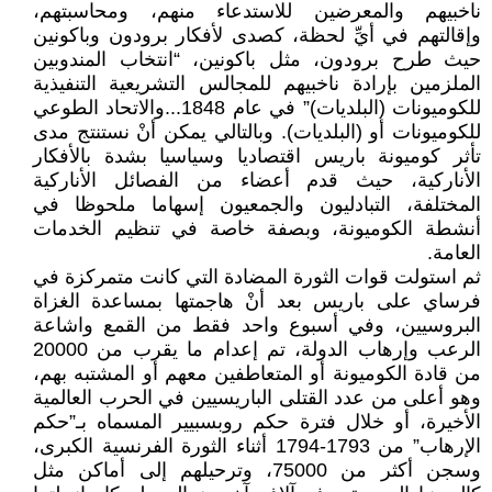
ناخبيهم والمعرضين للاستدعاء منهم، ومحاسبتهم،
وإقالتهم في أيِّ لحظة، كصدى لأفكار برودون وباكونين
حيث طرح برودون، مثل باكونين، “انتخاب المندوبين
الملزمين بإرادة ناخبيهم للمجالس التشريعية التنفيذية
للكوميونات (البلديات)” في عام 1848...والاتحاد الطوعي
للكوميونات أو (البلديات). وبالتالي يمكن أنْ نستنتج مدى
تأثر كوميونة باريس اقتصاديا وسياسيا بشدة بالأفكار
الأناركية، حيث قدم أعضاء من الفصائل الأناركية
المختلفة، التبادليون والجمعيون إسهاما ملحوظا في
أنشطة الكوميونة، وبصفة خاصة في تنظيم الخدمات
العامة.
ثم استولت قوات الثورة المضادة التي كانت متمركزة في
فرساي على باريس بعد أنْ هاجمتها بمساعدة الغزاة
البروسيين، وفي أسبوع واحد فقط من القمع واشاعة
الرعب وإرهاب الدولة، تم إعدام ما يقرب من 20000
من قادة الكوميونة أو المتعاطفين معهم أو المشتبه بهم،
وهو أعلى من عدد القتلى الباريسيين في الحرب العالمية
الأخيرة، أو خلال فترة حكم روبسبيير المسماه بـ”حكم
الإرهاب” من 1793-1794 أثناء الثورة الفرنسية الكبرى،
وسجن أكثر من 75000، وترحيلهم إلى أماكن مثل