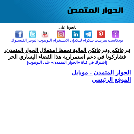
تابعونا على:
بودكاست
بنترست
تيلكرام
لينكدإن
الانستغرام
اليوتيوب
التويتر
الفيسبوك
تبرعاتكم وتبرعاتكن المالية تحفظ استقلال الحوار المتمدن،
فشاركونا في دعم استمرارية هذا الفضاء اليساري الحر
[اشترك في قناة ‫«الحوار المتمدن» على اليوتيوب]
الحوار المتمدن - موبايل
الموقع الرئيسي