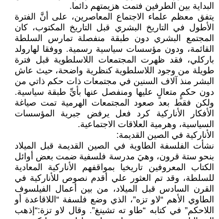
البداية بين الطرفين فتمت هزيمتهم دائما.
يتفق معظم علماء الاجتماع المعاصرين، على أنَّ الفترة
الأطول في التاريخ البشري قبل التاريخ المكتوب، كان
المجتمع البشري دون طبقة منفصلة تمارس السلطة
القائمة، ودون مؤسسات سياسية رسمية. ووفقا لهارولد
باركلي، فقد ظهرت المجتمعات اللاسلطوية قبل فترة
طويلة من وجود اللاسلطوية كنظرية واضحة، حيث عاش
البشر منذ آلاف السنين في مجتمعات ذات حكم ذاتي من
دون حكمٍ متعالٍ عليها ومنفصل عنها بأيِّ طبقة سياسية.
ولكن فقط بعد صعود المجتمعات الهرمية تمت صياغة
الأفكار الأناركية كرد فعل يرفض جبرية المؤسسات
السياسية، وهرمية العلاقات الاجتماعية.
الأناركية في الصين القديمة:
نشأت الفلسفة الطاوية في الصين القديمة قبل الميلاد
بنحو ستة قرون، وهيَ مدرسة فلسفية ضمت بعض أوائل
الكتاب المعروفين تاريخيا بمواقفهم الأناركية المعادية
للسلطة، وقد تم العثور علي أقدم نصوص للأناركية في
القرن السادس قبل الميلاد، من بين أعمال الفيلسوف
الطاوي الأهم “لاو تزه”، الذي وضع فلسفة “اللاقاعدة أو
اللاحكم” في كتابه “طاو ته تشينغ”. وقال لاو تزة:“إذهب