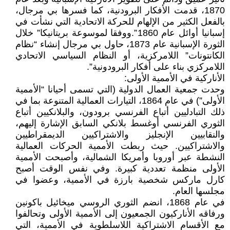
1870، قدمت الأفكار البرودنية، كما فسرها بي مرجال،
بالفعل الكثير من الإلهام للحركة الاتحادية التي نشأت في
إسبانيا أوائل عام 1860”.ووفقا لموسوعة بريتانيكا” خلال
الثورة الإسبانية عام 1873، حاول بي مرجال إنشاء “نظام
الكانتونات” اللامركزية، أو النظام السياسي الاتحادي
اللامركزي بناء على أفكار البرودونية”.
الأناركية في الأممية الأولى:
وحدت جمعية العمال الدولية (التي تسمى أحيانا “الأممية
الأولى”) في عام 1864، التيارات العمالية المتنوعة بما في
ذلك التبادليين أتباع الفرنسي برودون، والبلانكيين أتباع
الثوري الفرنسي أوغسط بلانكي السابق الإشارة إليهم،
والنقابيين الإنجليز والاشتراكيين الديمقراطيين
والاشتراكيين. حيث ربطت الأممية الحركات العمالية
النشطة عبر أوروبا وأمريكا الشمالية، وأصبحت الأممية
الأولى منظمة تعددية كبيرة. وفي نفس الوقت أصبح
كارل ماركس شخصية بارزة في الأممية، وعضوا في
مجلسها العام.
في عام 1868، انضم الثوري الروسي ميخائيل باكونين
ورفاقه الأناركيون الجمعيون إلى الأممية الأولى وتحالفوا
مع الأقسام الاشتراكية اللاسلطوية في الأممية، التي