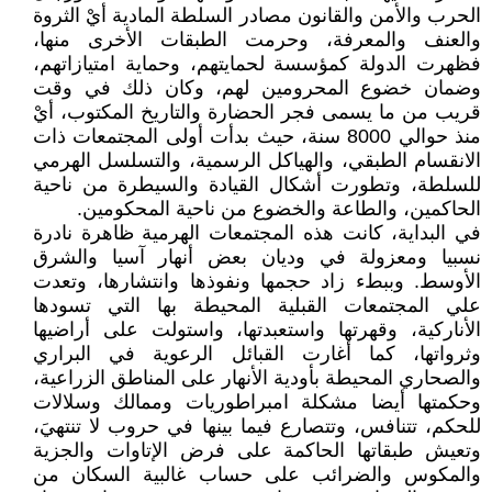
الحرب والأمن والقانون مصادر السلطة المادية أيْ الثروة
والعنف والمعرفة، وحرمت الطبقات الأخرى منها،
فظهرت الدولة كمؤسسة لحمايتهم، وحماية امتيازاتهم،
وضمان خضوع المحرومين لهم، وكان ذلك في وقت
قريب من ما يسمى فجر الحضارة والتاريخ المكتوب، أيْ
منذ حوالي 8000 سنة، حيث بدأت أولى المجتمعات ذات
الانقسام الطبقي، والهياكل الرسمية، والتسلسل الهرمي
للسلطة، وتطورت أشكال القيادة والسيطرة من ناحية
الحاكمين، والطاعة والخضوع من ناحية المحكومين.
في البداية، كانت هذه المجتمعات الهرمية ظاهرة نادرة
نسبيا ومعزولة في وديان بعض أنهار آسيا والشرق
الأوسط. وببطء زاد حجمها ونفوذها وانتشارها، وتعدت
علي المجتمعات القبلية المحيطة بها التي تسودها
الأناركية، وقهرتها واستعبدتها، واستولت على أراضيها
وثرواتها، كما أغارت القبائل الرعوية في البراري
والصحاري المحيطة بأودية الأنهار على المناطق الزراعية،
وحكمتها أيضا مشكلة امبراطوريات وممالك وسلالات
للحكم، تتنافس، وتتصارع فيما بينها في حروب لا تنتهيَ،
وتعيش طبقاتها الحاكمة على فرض الإتاوات والجزية
والمكوس والضرائب على حساب غالبية السكان من