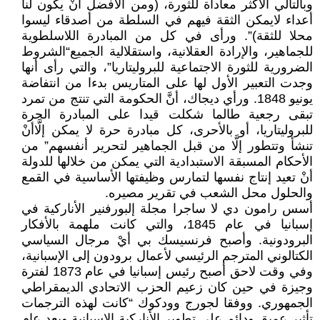
وبالتالي الأكثر معاداة للثورة، (ومن الأفضل أنْ يكون لنا
أعداء لايمكن الثقة فيهم في السلطة من أصدقاء ليسوا
محلا للثقة)”. ورأى في كل من المبادرة اللاسلطوية
للجماهير، والإرادة العقلانية، واستقلالية الجميع“الشروط
الضرورية للثورة الاجتماعية للبروليتاريا”، والتي رأى أنها
وجدت التعبير الأول لها على المتاريس بدءا من انتفاضة
يونيو 1848. ورأي ديجاك، أنَّ الحكومة التي تنتج من تمرد
تبقى رجعية طالما شكلت قيدا على المبادرة الحرة
للبروليتاريا، أو بالأحرى، كل مبادرة حرة لا يمكن إلَّاأنْ
تنشأ وتتطور إلَّا من قبل الجماهير لتحرير أنفسهم” من
الأحكام المسبقة الاستبدادية التي يمكن من خلالها للدولة
أنْ تعيد إنتاج نفسها لتمارس وظيفتها الأساسية في القمع
والحلول محل الشعب في تقرير مصيره.
أسس رامون دي لا ساجرا مجلة إلبورفنير الأناركية في
إسبانيا في عام 1845، والتي كانت ملهمة بالأفكار
البرودونية. وأصبح فرنسيسك بي أيْ مرجال السياسي
الكتالوني المترجم الرئيسي لأعمال برودون إلى الإسبانية،
وفي وقت لاحق أصبح رئيس إسبانيا في عام 1873 لفترة
وجيزة في حين كان زعيم الحزب الاتحادي الديمقراطي
الجمهوري. ووفقا لجورج وودكوك “كانت لهذه الترجمات
تأثير عميق ودائم على تطوير الأناركية الإسبانية وبعد عام