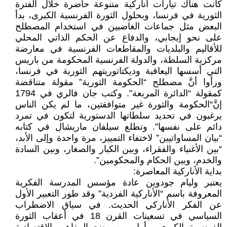
كانت هناك تيارات أناركية متنوعة حاضرة خلال الفترة
الثورية في فرنسا، وبحلول الثورة الفرنسية الكبرى، بدأ
البعض مثل جماعات الغاضبين في استخدام المصطلح
على نحو إيجابي، والدفاع عن الحكم الذاتي المحلي
للأقاليم والبلديات والمقاطعات الفرنسية في معارضة
مركزية السلطة، والدولة الفرنسية المحكومة من باريس
التي أسسها اليعاقبة وديكتاتوريتهم الثورية في فرنسا،
ورأوا أنَّ مصطلح “الحكومة الثورية” مقولة متناقضة
كمقولة “الدائرة المربعة”. وكتب جان فالري في 1794
إنَّ“الحكومة والثورة غير متوافقتين، ما لم يكن الناس
يرغبون في تحديد سلطاتها الدستورية لتكون في تمرد
دائم على نفسها”. وتطلع سيلفان ماريشال في كتابه
“بيان المساواتيين” لاختفاء التمييز، مرة واحدة وإلى الأبد،
“بين الأغنياء والفقراء، وبين الكبار والصغار، وبين السادة
والخدم، وبين الحكام والمحكومين”.
بداية الأناركية المعاصرة:
يعتبر وليام جودوين عادة مؤسس المدرسة الفكرية
المعروفة باسم “الأناركية الفردية” وقد طور التعبير الأول
عن الفكر الأناركي الحديث. في سياق الاضطراب
السياسي في تسعينات القرن 18 في أعقاب الثورة