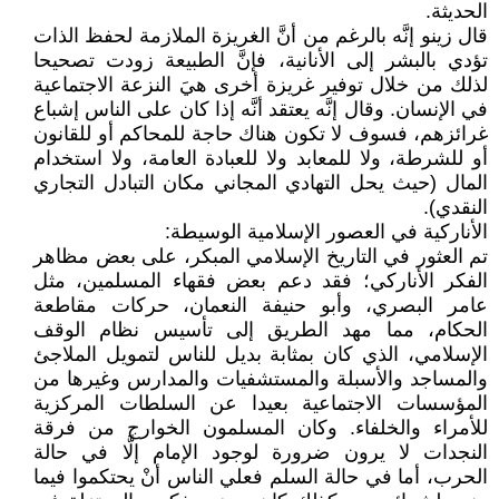
الحديثة.
قال زينو إنَّه بالرغم من أنَّ الغريزة الملازمة لحفظ الذات
تؤدي بالبشر إلى الأنانية، فإنَّ الطبيعة زودت تصحيحا
لذلك من خلال توفير غريزة أخرى هيَ النزعة الاجتماعية
في الإنسان. وقال إنَّه يعتقد أنَّه إذا كان على الناس إشباع
غرائزهم، فسوف لا تكون هناك حاجة للمحاكم أو للقانون
أو للشرطة، ولا للمعابد ولا للعبادة العامة، ولا استخدام
المال (حيث يحل التهادي المجاني مكان التبادل التجاري
النقدي).
الأناركية في العصور الإسلامية الوسيطة:
تم العثور في التاريخ الإسلامي المبكر، على بعض مظاهر
الفكر الأناركي؛ فقد دعم بعض فقهاء المسلمين، مثل
عامر البصري، وأبو حنيفة النعمان، حركات مقاطعة
الحكام، مما مهد الطريق إلى تأسيس نظام الوقف
الإسلامي، الذي كان بمثابة بديل للناس لتمويل الملاجئ
والمساجد والأسبلة والمستشفيات والمدارس وغيرها من
المؤسسات الاجتماعية بعيدا عن السلطات المركزية
للأمراء والخلفاء. وكان المسلمون الخوارج من فرقة
النجدات لا يرون ضرورة لوجود الإمام إلَّا في حالة
الحرب، أما في حالة السلم فعلي الناس أنْ يحتكموا فيما