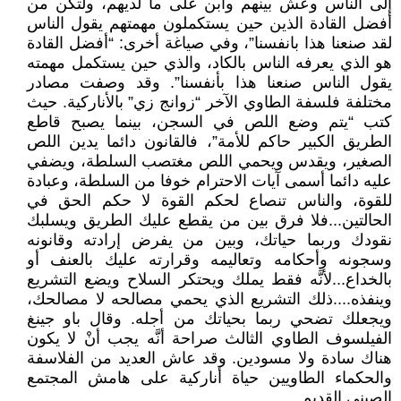
إلى الناس وعش بينهم وابن على ما لديهم، ولتكن من
أفضل القادة الذين حين يستكملون مهمتهم يقول الناس
لقد صنعنا هذا بانفسنا”، وفي صياغة أخرى: “أفضل القادة
هو الذي يعرفه الناس بالكاد، والذي حين يستكمل مهمته
يقول الناس صنعنا هذا بأنفسنا”. وقد وصفت مصادر
مختلفة فلسفة الطاوي الآخر “زوانج زي” بالأناركية. حيث
كتب “يتم وضع اللص في السجن، بينما يصبح قاطع
الطريق الكبير حاكم للأمة”، فالقانون دائما يدين اللص
الصغير، ويقدس ويحمي اللص مغتصب السلطة، ويضفي
عليه دائما أسمى آيات الاحترام خوفا من السلطة، وعبادة
للقوة، والناس تنصاع لحكم القوة لا حكم الحق في
الحالتين...فلا فرق بين من يقطع عليك الطريق ويسلبك
نقودك وربما حياتك، وبين من يفرض إرادته وقانونه
وسجونه وأحكامه وتعاليمه وقرارته عليك بالعنف أو
بالخداع...لأنَّه فقط يملك ويحتكر السلاح ويضع التشريع
وينفذه....ذلك التشريع الذي يحمي مصالحه لا مصالحك،
ويجعلك تضحي ربما بحياتك من أجله. وقال باو جينغ
الفيلسوف الطاوي الثالث صراحة أنَّه يجب أنْ لا يكون
هناك سادة ولا مسودين. وقد عاش العديد من الفلاسفة
والحكماء الطاويين حياة أناركية على هامش المجتمع
الصيني القديم.