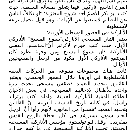
بينهم لشرائعهم، وكذلك كان بعض مفكري المعتزلة في
القرن التاسع أناركيين فيما يتعلق بمسألة السلطة. حيث
كتب أبو بكر الأصمّ أحد شيوخ المعتزلة: “لو تكافَّ الناسُ
عن التظالم لاستغنوا عن الإمام”، وهو قول يحمل نزعة
لاسلطوية.
الأناركية في العصور الوسطى الأوربية:
يعتبر التيار المسيحي الأناركي“يسوع المسيح” الأناركي
الأول. حيث كتب جورج لاكرتير أنَّ“المؤسس الفعلي
للأناركية كان يسوع المسيح ومن وجهة نظره كان
المجتمع الأناركي الأول مكونا من الرسل والمسيحيين
الأوائل”.
كانت هناك مجموعات متنوعة من الحركات الدينية
اللاسلطوية في أوروبا خلال العصور الوسطى، ويعتبر
القائلون بتجديد التعميد كطقس مسيحي يحدث مرة
واحدة للأطفال لإدخالهم المسيحية. في بعض الأحيان
الطلائع الدينية للأناركية الحديثة. ولذلك كتب برتراند
راسل، في كتابه تاريخ الفلسفة الغربية، إنَّ القائلين
بتجديد التعميد “تنصلوا من القانون، لأنهم رأوا أنَّ الرجل
الجيد سوف يسترشد في كل لحظة بالروح القدس
بمفرده..“ وقبل ليو تولستوي مؤسس الأناركية المسيحية
الحديثة، تجلت الأناركية المسيحية في ما كتبه جيرارد