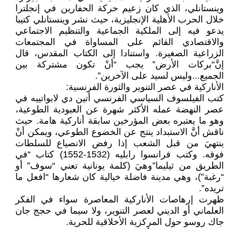
وينستانلي، الذي كان زعيم حركة الحفارين في إنجلترا
خلال الحرب الأهلية الإنجليزية، حيث نشر وينستانلي كتيبا
يدعو فيه إلى الملكية الجماعية والتنظيم الاجتماعي
والاقتصادي القائم على المساواة في المجتمعات
الزراعية الصغيرة. واستنادا إلى الكتاب المقدس، قال
إنَّ“بركات الأرض” يجب “أنْ تكون مشتركة بين
الجميع...وليس لسيد على الآخرين”.
الأناركية في عصر التنوير والثورة الفرنسية:
كتب الفيلسوف السياسي الفرنسي أتين دي لابواتييه في
عصر النهضة عمله الأكثر شهرة عن العبودية الطوعية،
وهو ما يعتبره بعض المؤرخين سابقة أناركية هامة. حيث
ناقش أنَّ الاستبداد ينتج عن الخضوع الطوعي، ويمكن أنْ
ينتهيَ من قبل الشعب إذا رفض الانصياع للسلطات
فوقه. وكتب فرانسوا رابليه (1532-1552) كتاب “في
الطريق من ثيليما”وهيَ (كلمة يونانية تعني “سوف” أو
“رغبة”)، وهي مدينة فاضلة خيالية كان شعارها “افعل ما
تريده”.
ظهرت إرهاصات الأناركية المعاصرة سواء في الفكر
العلماني أو الديني لعصر التنوير، ولا سيما في حجج جان
جاك روسو حول المركزية الأخلاقية للحرية.