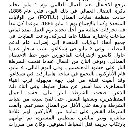
يرجع الاحتفال بعيد العمال العالمي يوم 1 مايو لتخليد
ذكرى النضال العمالي في ذلك اليوم، ففي عام 1886،
حددت منظمة نقابات العمال (FOTLU) من الولايات
المتحدة وكندا بالإجماع يوم 1 مايو 1886، موعدا كيْ تبدأ
فيه تحركات عمالية من أجل تحديد يوم العمل بمدة ثماني
ساعات باعتباره مطلبا عاما للحركة..ودعت النقابات في
جميع أنحاء الولايات المتحدة إلى إضراب عام لدعم
المطلب. وفي 3 مايو في شيكاغو، نشب شجار عندما
حاول كاسرو الإضرابات المأجورين عبور خط الاعتصام
العمالي، وتوفي اثنان من العمال عندما فتحت الشرطة
النار على حشود المعتصمين. وفي اليوم التالي، 4 مايو،
قام الأناركيون بالتجمع في ساحة هايماركت في شيكاغو.
وقد ألقيت قنبلة من قبل جهة مجهولة قرب انتهاء
المظاهرة، مما أسفر عن مقتل ضابط. وفي أثناء ذلك
الذعر، فتحت الشرطة النار على حشد العمال
المتظاهرين، وبعضها البعض. حتى لقيَ سبعة من ضباط
الشرطة وأربعة على الأقل من العمال مصرعهم. وألقت
الشرطة القبض على ثمانية من الأناركيين لهم علاقة
مباشرة وغير مباشرة بمنظمي المسيرة، تم اتهامهم
بارتكاب جريمة قتل الضباط المتوفين. وكان من مبررات