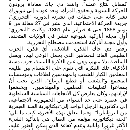
كمقابل لنتاج عمله”. وانتقد دي جاك معاداة برودون
للحركة النسوية ولحقوق المرأة، وبعد عودته إلى نيويورك
نشر كتابه على حلقات في نشرته الدورية “التحرري”،
جريدة الحركة الاجتماعية. الذي نشر في 27 مقالة من 9
يونيو 1858 حتى 4 فبراير عام 1861، وكانت “التحرري”
أول مجلة أناركية شيوعية تنشر في الولايات المتحدة،
وأول مجلة أناركية استخدمت مصطلح التحررية.
رفض دي جاك الفكرة البلانكية، أيْ فكرة الحزب
الطليعي القائد للجماهير الذي يحمل الوعي لهم، ويصل
للسلطة بدلا منهم، وهيَ عين الفكرة اللينينية، حزب دستة
الأذكياء، تلك الفكرة التي تقوم على الانقسام بين طليعة
المعلمين الكبار للشعب والمهندسين لعلاقات ومؤسسات
المجتمع و”الشعب أو قطيع الرعاع”، الذين يجب أنْ
ينصاعوا لتعليمات المعلمين والمهندسين، ويخضعوا
لإرادتهم، وكان يعارض كل الاتجاهات السياسية السلطوية
في عصره على حد السواء، من الجمهورية الاجتماعية،
إلى دكتاتورية الرجل الواحد إلى“ديكتاتورية القلة العبقرية
من البروليتاريا”. وفيما يتعلق بهذه الأخيرة، كتب ما يلي:
“لجنة ديكتاتورية مؤلفة من العمال هي بالتأكيد الشيء
الأكثر غرورا وأنانية وعدم كفاءة الذي يمكن العثور عليه،