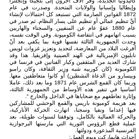
كاليدونيا الجديدة، وفر آلاف آخرون إلى بلجيكا وإنجلترا
وإيطاليا وإسبانيا والولايات المتحدة. وصدرت في عام
1872 القوانين الصارمة التي تستبعد كل احتمالات لإنشاء
أيِّ تنظيم عمالي أو تنظيم على يسار النظام. ثم صدر في
عام 1880 عفوٌ عام عن المنفيين والسجناء والهاربين
بسبب اتهامهم في انتفاضة الكوميونة. وفي الوقت نفسه،
وجدت الجمهورية الثالثة نفسها قوية بما يكفي بعد أنْ
أفرغت البلاد من المعارضة، لتجديد وتعزيز غزوات لويس
نابليون الإمبريالية في الهند الصينية وإفريقيا. هذا وقد
شارك العديد من المثقفين وكبار الفنانين في فرنسا في
الكوميونة (كان كوربيه شبه وزير الثقافة، وكان رامبو
وبيسارو من الدعاة النشطين) أو كانوا متعاطفين معها.
وربما كان القمع الشرس عام 1871 وما بعد ذلك، عاملا
أساسيا في تنفير هذه الأوساط من الجمهورية الثالثة،
وإثارة تعاطفهم مع ضحاياها في الداخل والخارج “.
بعد هزيمة كوميونة باريس والقمع الوحشي للمشاركين
فيها إعداما ونفيا وسجنا، انهارت الحركة الأناركية،
والحركة العمالية بالكامل، وتوقفتا لسنوات طويلة، بعد
عملية قطع الرؤوس الثورية التي مارستها البرجوازية
الفرنسية المذعورة ودولتها.
أحداث هايماركت ويوم العمل: