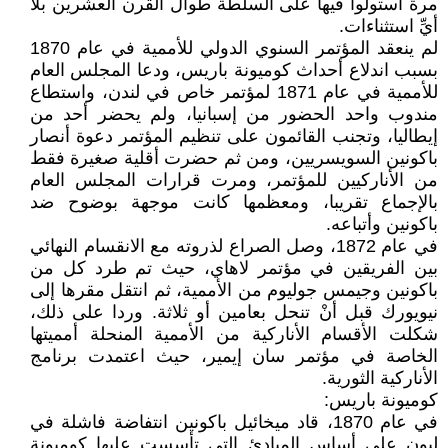
مرة استولوا فيها على السلطة طوال القرن العشرين بلا
أيِّ استثناءات.
لم ينعقد المؤتمر السنوي الدولي للأممية في عام 1870
بسبب اندلاع أحداث كوميونة باريس، ودعا المجلس العام
للأممية في عام 1871 لمؤتمر خاص في لندن، واستطاع
مندوب واحد الحضور من إسبانيا، ولم يحضر أحد من
إيطاليا، وتجنب القائمون على تنظيم المؤتمر دعوة أنصار
باكونين السويسريين، ومن ثم حضرت أقلية صغيرة فقط
من الأناركيين للمؤتمر، ومرت قرارات المجلس العام
بالإجماع تقريبا، ومعظمها كانت موجهة بوضوح ضد
باكونين وأتباعه.
في عام 1872، وصل الصراع لذروته مع الانقسام النهائي
بين الفريقين في مؤتمر لاهاي، حيث تم طرد كل من
باكونين وجيمس جوليوم من الأممية، ثم انتقل مقرها إلى
نيويورك قبل أنْ تنحل بعامين أو ثلاثة. وردا على ذلك،
شكلت الأقسام الأناركية من الأممية المنحلة أمميتها
الخاصة في مؤتمر سان إيمير، حيث اعتمدت برنامج
الأناركية الثورية.
كوميونة باريس:
في عام 1870، قاد ميخائيل باكونين انتفاضة فاشلة في
ليون على أساس المبادئ التي تأسست عليها كوميونة