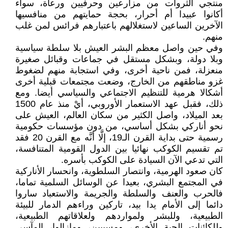
منتجي الثروات من مزارعين وحرفيين ورعاة، سواء
أكانوا عبيدا أم أحرار، بحجة حمايتهم من منافسيها
الآخرين الساعين لاستغلالهم باعتبارهم فرائس لمن غلب
منهم.
وفي حين واصل معظم البشر العيش بلا سلطة سياسية
وبلا دولة، وبشكل مستقل في جماعات وقبائل صغيرة
منعزلة، فمن ناحية أخرى، وفي استجابة منهم لضغوط
غزو مناطقهم من الخارج، وضعت مجتمعات قبلية أخرى
أشكالا هرمية للتنظيم الاجتماعي والسياسي أيضا. ومع
ذلك، فقبل عهد الاستعمار الأوروبي، أيْ منذ عام 1500
بعد الميلاد، واصل الكثير من سكان العالم، العيش على
نحو أناركي بشكل أساسي، من دون مؤسسات حكومية
رسمية حتى بداية القرن الـ19، إلَّا أنَّه مع القرن 20 فقد
تم تقسيم الكوكب نهائيا بين الدول القومية المتنافسة،
التي تدعي الآن السيادة على الكوكب بأسره.
كان صعود الهرمية، وانتصار السلطوية، وانحسار الأناركية
في المجتمع البشري، بعيدا عن الوسائل السلمية تماما،
فالحرب والعنف والسلطة والجريمة والاستعباد ساروا
دائما إلى الأمام يدا بيد، تاركين وراءهم الدمار للبيئة
الطبيعية، وللبشر ولمواردهم ولعلاقاتهم الطبيعية،
وللكائنات الحية الأخرى، ومسببين، ومازالوا، المآسى