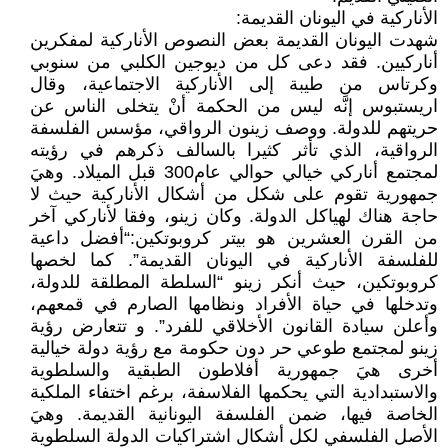
الأناركية في اليونان القديمة:
شهدت اليونان القديمة بعض النصوص الأناركية لمفكرين
أناركيين. فقد دعى كل من ديوجين الكلبي من سنوبي
وكرتاس من طيبة إلى الأناركية الاجتماعية، وقال
اريستبوس إنَّه ليس من الحكمة أنْ يتخلى الناس عن
حريتهم للدولة. ووصف زينون الرواقي، مؤسس الفلسفة
الرواقية، الذي تأثر كثيرا بالسالف ذكرهم في رؤيته
لمجتمع أناركي خيالي حوالي عام300 قبل الميلاد. وهيَ
جمهورية تقوم على شكل من أشكال الأناركية حيث لا
حاجة هناك لهياكل الدولة. وكان زينو، وفقا لأناركي آخر
من القرن العشرين هو بيتر كروبوتكين:“أفضل داعية
للفلسفة الأناركية في اليونان القديمة”. كما لخصها
كروبوتكين، حيث أنكر زينو “السلطة المطلقة للدولة،
وتدخلها في حياة الأفراد ونظامها الصارم في قمعهم،
وأعلن سيادة القانون الأخلاقي للفرد”. و تتعارض رؤية
زينو لمجتمع طوعي حر دون حكومة مع رؤية دولة خيالية
أخرى هيَ جمهورية أفلاطون الطبقية والسلطوية
والاستبدادية التي يحكمها الفلاسفة، برغم اختفاء الملكية
الخاصة فيها، ضمن الفلسفة اليونانية القديمة. وهيَ
الأصل الفلسفي لكل أشكال اشتراكيات الدولة السلطوية