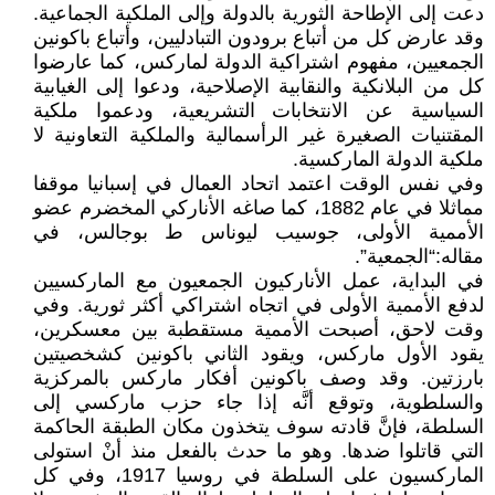
دعت إلى الإطاحة الثورية بالدولة وإلى الملكية الجماعية.
وقد عارض كل من أتباع برودون التبادليين، وأتباع باكونين
الجمعيين، مفهوم اشتراكية الدولة لماركس، كما عارضوا
كل من البلانكية والنقابية الإصلاحية، ودعوا إلى الغيابية
السياسية عن الانتخابات التشريعية، ودعموا ملكية
المقتنيات الصغيرة غير الرأسمالية والملكية التعاونية لا
ملكية الدولة الماركسية.
وفي نفس الوقت اعتمد اتحاد العمال في إسبانيا موقفا
مماثلا في عام 1882، كما صاغه الأناركي المخضرم عضو
الأممية الأولى، جوسيب ليوناس ط بوجالس، في
مقاله:“الجمعية”.
في البداية، عمل الأناركيون الجمعيون مع الماركسيين
لدفع الأممية الأولى في اتجاه اشتراكي أكثر ثورية. وفي
وقت لاحق، أصبحت الأممية مستقطبة بين معسكرين،
يقود الأول ماركس، ويقود الثاني باكونين كشخصيتين
بارزتين. وقد وصف باكونين أفكار ماركس بالمركزية
والسلطوية، وتوقع أنَّه إذا جاء حزب ماركسي إلى
السلطة، فإنَّ قادته سوف يتخذون مكان الطبقة الحاكمة
التي قاتلوا ضدها. وهو ما حدث بالفعل منذ أنْ استولى
الماركسيون على السلطة في روسيا 1917، وفي كل