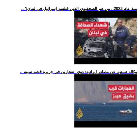
.. منذ عام 2023.. من هم الصحفيون الذين قتلتهم إسرائيل في لبنان؟
.. وكالة تسنيم عن مصادر إيرانية: دوي انفجارين في جزيرة قشم سببه