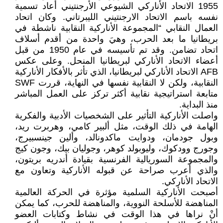
1955 الاتحاد الأناركي الشيوعي الأرجنتيني أعاد تسمية
نفسه باسم الاتحاد الارجنتيني الليبرتاني. وكان اتحاد
العمال النقابي “المجموعة الأناركية النقابية ناشطة في
بريطانيا ما بعد الحرب، وهيَ واحدة من أقدم أسلاف
اتحاد تضامن. وقد تم تأسيسه في عام 1950 من قبل
أعضاء الاتحاد الأناركي لبريطانيا المنحل. وعلى عكس
AFB الاتحاد الأناركي لبريطانيا، الذي تأثر بالأفكار الأناركية
النقابية، ولكن لا النقابية نفسها في النهاية، قررت SWF
متابعة استراتيجية نقابية أكثر تركز على العمل المباشر
منذ البداية.
واصلت الأناركية التأثير على الشخصيات الأدبية والفكرية
الهامة في ذلك الوقت، مثل ألبير كامي، وهربرت ريد،
وبول جودمان، ودوايت ماكدونالد، وألين جينسبيرج،
وجورج وودكوك، وليوبولد كوهر، وجوليان بيك، وجون كيج
والمجموعة السوريالية الفرنسية بقيادة أندريه بريتون،
والذي أعرب صراحة عن قبوله الأناركية وتعاون مع
الاتحاد الأناركي.
أصبحت الأناركية السلمية مؤثرة في الحركة العالمية
المناهضة للأسلحة النووية، والمناهضة للحرب، كما يمكن
أنْ نراها في هذا الوقت في نشاط وكتابات العضو