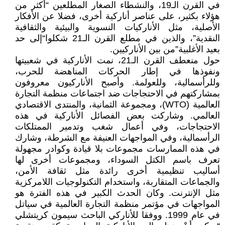
في القرن الـ19، والنشطاء الصغار المطلعين “أكثر من
هؤلاء بكثير، على عناصر أناركية أخرى، فضلا عن الأفكار
الأصلية، مثل الأناركيات النسوية والبيئية والثقافية
النقدية”، والذين في مطلع القرن الـ21 شكلوا“إلى حد
بعيد الأغلبية”من بين الأناركيين.
حول منعطف القرن الـ21، نمت الأناركية في شعبيتها
ونفوذها في إطار الحركات المناهضة للحرب،
وللرأسمالية، وللعولمة. وأصبح الأناركيون معروفون
بمشاركتهم في الاحتجاجات ضد اجتماعات منظمة التجارة
العالمية (WTO)، ومجموعة الثمانية، والمنتدى الاقتصادي
العالمي. وشاركت بعض الفصائل الأناركية في هذه
الاحتجاجات، وفي أعمال شغب وتدمير الممتلكات
الرأسمالية، وفي المواجهات العنيفة مع الشرطة، وشارك
في هذه الممارسات مجموعات بلا قيادة وكوادر مجهولة
تعرف باسم الكتل السوداء، ومجموعات أخرى لها
أساليب تنظيمية أخرى رائدة مثل ثقافة الأمن،
والجماعات المتقاربة، واستخدام التكنولوجيات اللامركزية
مثل الإنترنت. وكان الحدث الكبير في هذه الفترة هو
المواجهات في مؤتمر منظمة التجارة العالمية في سياتل
في عام 1999. ووفقا للأناركي الباحث سيمون كريتشلي