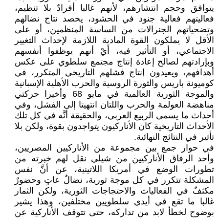
يتوافق وحجم انتشارهم، لأنهم غالبا أفرادٌ بلا تنظيم،
فعاليتهم فعالية جنود في الحشود، يحصد نتاج نضالهم
وتضحياتهم الجنرالات من الساسة المنظمين، أو على
الأقل لا يملكون القوة المادية اللازمة لإحداث التغيير
الاجتماعي، أو التأثير فيه، أيْ أنهم يوظفوا أنفسهم
وبإرادتهم لصالح إعادة إنتاج مجتمع سلطوي على عكس
أهدافهم، ويعيدون إنتاج فشلهم التاريخي المتكرر، في
كوميونة باريس والثورة الروسية والحرب الأهلية الإسبانية
والموجة الثورية العالمية في مايو 68 وأخيرا حركتي
مناهضة العولمة والحرب واللتان انتهيتا إلى الفشل، وفي
أحداث ما يسمى الربيع العربي، والحقيقة أنَّه في كل تلك
الأحداث التاريخية كان الأناركيون يتواجدون بقوة، ولكن بلا
تأثير في النتائج النهائية.
في حوار جمع بين مجموعة من الأناركيين المصريين،
وأحد الرفاق الأناركيين من شيلي نقل لهم خبرته من
تطورات الوضع في أمريكا اللاتينية، عن أنَّ نفس
المشكلة تتكرر في كل موجة ثورية، نضالٌ عاتٍ وحضورٌ
مكثفٌ في الفعاليات والاحتجاجات الثورية، ولكن الثمار
غالبا ما تقع في أيدي سلطويين مختلفين، وهذا يشير
بوضوح لخطأ لابد من تداركه، حتى تتوقف الأناركية عن