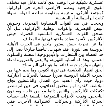
عسكرية تكتيكية في الوقت الذي كانت تقاتل فيه مختلف
القوى الرجعية وتنظم الأراضي الحرة فى أوكرانيا،
كمجتمع أناركي، ملتزمة بمقاومة سلطة الدولة، سواء
كانت الرأسمالية أو البلشفية.
ونجحت في صد القوات النمساوية المجرية، وجيوش
البيض القيصرية، والقوات الوطنية الأوكرانية، قبل أنْ
تسحق القوات العسكرية البلشفية الحمراء جيش
الأناركيين الأسود بقيادة ماخنو في نهاية المطاف.
أما عن تجربة جيش نستور ماخنو في الحرب الأهلية
الروسية بعد الثورة، فقد شهدت، تناقضا صارخا يصل إلى
حد الفصام بين الشعارات والأيديولوجية المعلنة والسلوك
العملي، وهذا له أسبابه القهرية، ولا يعني بالضرورة ادعاء
وانتهازية وازدواجية، فدائما ما هو على البر سباح.
ألحق انتصار البلاشفة في ثورة أكتوبر، وما نجم عنها من
الحرب الأهلية الروسية ضررا جسيما بالحركات الأناركية
دوليا. حيث رأى العديد من العمال والناشطين نجاح
البلاشفة كقدوة لهم لتحقيق أهدافهم، في حين لم تنتصر
تكتيكات الأناركيين، والناس دائما مع من غلب، ويقلدون
الناجحين. ونمت الأحزاب الشيوعية اللينينية على حساب
الحركة الأناركية والحركات الاشتراكية الأخرى. ففي