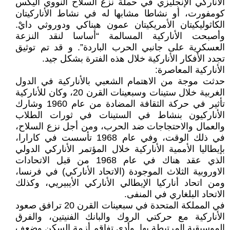
الأناركي الإنجليزي في حملة نزع السلاح النووي أليكس
كومفورت، أو نشاطا مشابها له في نشاط الأناركيتان
الكاثوليكيتان الأمريكيتان عمون هيناكي ودوروثي دايْ.
وأصبحت الأناركية المسالمة “أساسا لنقد النزعة
العسكرية على جانبي الحرب الباردة”. و قد تم توثيق
تجدد الأفكار الأناركية خلال هذه الفترة بشكل جيد.
الأناركية المعاصرة:
حدثت موجة من الاهتمام الشعبي بالأناركية في الدول
الغربية خلال ستينات وسبعينات القرن 20، وكان للأناركية
تأثير في حركة الثقافة المضادة من عام 1960 وشارك
الأناركيون بنشاط في الستينات في ثورات الطلاب
والعمال والاحتجاجات ضد الحرب، ومن أجل نزع السلاح،
في ذلك الوقت، وفي عام 1968 تأسست في كارارا،
بإيطاليا الأممية الأناركية خلال المؤتمر الأناركي الدولي
الذي عقد هناك في عام 1968 من قبل الاتحادات
الاوروبية الثلاث الموجودة (الاتحاد الأناركي) في فرنسا،
ومن اتحاد أناركيا الإيطالي الأناركي الأيبيريي، وكذلك
الاتحاد البلغاري في المنفى.
في المملكة المتحدة في سبعينات القرن 20 ترافق صعود
الأناركية مع حركتي الروك والبانك الفنيتين، والفرق
الموسيقية المرتبطة بها. وأدى تفاقم أزمة السكن وضعف