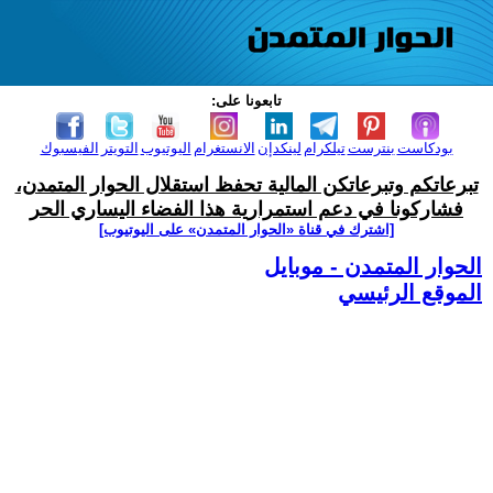
تابعونا على:
بودكاست
بنترست
تيلكرام
لينكدإن
الانستغرام
اليوتيوب
التويتر
الفيسبوك
تبرعاتكم وتبرعاتكن المالية تحفظ استقلال الحوار المتمدن،
فشاركونا في دعم استمرارية هذا الفضاء اليساري الحر
[اشترك في قناة ‫«الحوار المتمدن» على اليوتيوب]
الحوار المتمدن - موبايل
الموقع الرئيسي