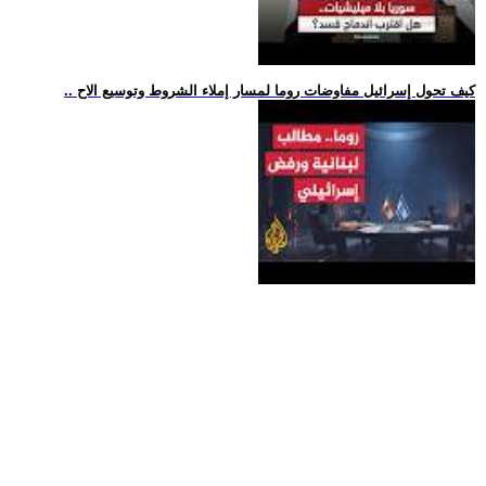
.. كيف تحول إسرائيل مفاوضات روما لمسار إملاء الشروط وتوسيع الاح