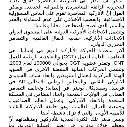
“يمكن أنْ ينظر إلى الأناركية المعاصرة كقوي نقدية
للتحررية الزائفة المعاصرةن والليبرالية الجديدة...ويمكن
القول إنَّ الأناركية المعاصرة تقوم على أساس المسؤولية
الاجتماعية، والغضب الأخلاقي على عدم المساواة والفقر
والتمييز الذي أصبح واضحا جدا محليا وعالميا”.
وتشمل الاتحادات الأناركية الدولية على المستوى الدولي
الاتحادات الأناركية، جمعية العمال العالمية، والتضامن
التحرري الدولي.
أكبر منظمة للحركة الأناركية اليوم في إسبانيا، هيَ
التعاهدية العامة للعمل (CGT) والتعاهدية الوطنية للعمل
CNT. وتقدر عضوية CGT بحوالي 100000 لعام 2003.
وتشمل الحركات النقابية النشطة الأخرى في السويد
الهيئة المركزية للعمال السويدين واتحاد شباب السويدي
الأناركي النقابي. والمجلس الوطني الانتقالي-AIT في
فرنسا. وسينديكال يونيني في إيطاليا؛ وتحالف التضامن
العمالى في الولايات المتحدة واتحاد التضامن في المملكة
المتحدة والاتحاد الأناركي. وعمال العالم الصناعيين،
وجمعية العمال العالمية، وهو خليفة الأناركية النقابية
للأممية الأولى، والتي لا تزال ناشطة أيضا.
وليس معنى تلك الكثرة العددية للأناركيين ومنظماتهم أنَّ
معظم هؤلاء مؤثرين في تطور العملية الثورية، بما