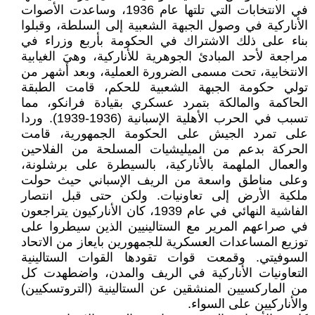
في الانتخابات التي تلتها عام 1936، وساعدت الأصوات
الأناركية في وصول الجبهة الشعبية إلى السلطة، وقبلوا
بناء على ذلك الاشتراك في الحكومة بأربع وزراء في
مراجعة لأحد المبادئ الجوهرية للأناركية، وهيَ الغيابية
الانتخابية، تحت مسمى الضرورة العملية، وبعد أشهر من
تولي حكومة الجبهة الشعبية للحكم، قامت الطبقة
الحاكمة والمالكة بتمرد عسكري بقيادة فرانكو، مما
تسبب في الحرب الأهلية الإسبانية (1936-1939). وردا
على تمرد الجيش على الحكومة الجمهورية، قامت
الحركة بدعم من الميليشيات المسلحة من الفلاحين
والعمال الملهمة بالأناركية، بالسيطرة على برشلونة،
وعلى مناطق واسعة من الريف الإسباني حيث حولت
ملكية الأرض إلى تعاونيات. ولكن حتى قبل انتصار
الفاشية النهائي في عام 1939، كان الأناركيون يتراجعون
في صراعهم المرير مع الستالينيين الذين سيطروا على
توزيع المساعدات العسكرية للجمهورين بايعاز من الاتحاد
السوفيتي. وقمعت قوات تقودها القوات الستالينية
التعاونيات الأناركية في الريف والمدن، واضطهدت كل
من الماركسيين المنشقين عن الستالينية (التروتسكيين)
والأناركيين على السواء.