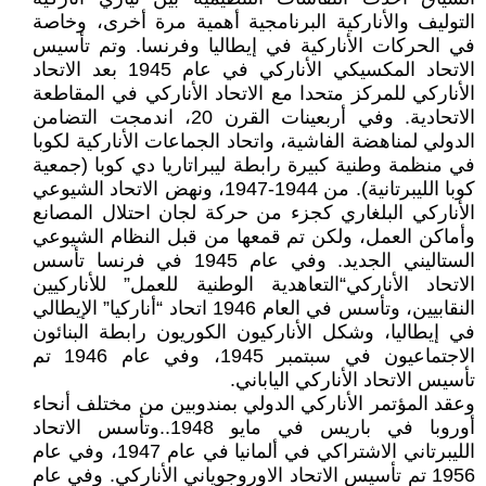
التوليف والأناركية البرنامجية أهمية مرة أخرى، وخاصة
في الحركات الأناركية في إيطاليا وفرنسا. وتم تأسيس
الاتحاد المكسيكي الأناركي في عام 1945 بعد الاتحاد
الأناركي للمركز متحدا مع الاتحاد الأناركي في المقاطعة
الاتحادية. وفي أربعينات القرن 20، اندمجت التضامن
الدولي لمناهضة الفاشية، واتحاد الجماعات الأناركية لكوبا
في منظمة وطنية كبيرة رابطة ليبراتاريا دي كوبا (جمعية
كوبا الليبرتانية). من 1944-1947، ونهض الاتحاد الشيوعي
الأناركي البلغاري كجزء من حركة لجان احتلال المصانع
وأماكن العمل، ولكن تم قمعها من قبل النظام الشيوعي
الستاليني الجديد. وفي عام 1945 في فرنسا تأسس
الاتحاد الأناركي“التعاهدية الوطنية للعمل” للأناركيين
النقابيين، وتأسس في العام 1946 اتحاد “أناركيا” الإيطالي
في إيطاليا، وشكل الأناركيون الكوريون رابطة البنائون
الاجتماعيون في سبتمبر 1945، وفي عام 1946 تم
تأسيس الاتحاد الأناركي الياباني.
وعقد المؤتمر الأناركي الدولي بمندوبين من مختلف أنحاء
أوروبا في باريس في مايو 1948..وتأسس الاتحاد
الليبرتاني الاشتراكي في ألمانيا في عام 1947، وفي عام
1956 تم تأسيس الاتحاد الاوروجوياني الأناركي. وفي عام