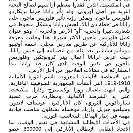
في المكسيك، الذين فقدوا معظم أراضيهم لصالح النخبة
الثرية من أصل أوروبي. وقد تأثر زاباتا جزئيا بريكاردو
فلوريس ماجون. ويمكن رؤية تأثير فلوريس ماجون على
زاباتا في“خطة دي أيالا، لجيش زاباتا وبشكل ملحوظ في
شعاره...تييرا والحرية “أو” الأرض والحرية “، وهو عنوان
عمل فلوريس ماجون الأكثر شهرة. هذا وجاءت معرفة
زاباتا للأناركية عن طريق مدرس محلي، اسمه أوتيليو
مونتانيو سانشيز بعد عام من انضمامه إلى جيش زاباتا،
حيث عرض لزاباتا أعمال بيتر كروبوتكين وفلوريس
ماجون في نفس الوقت الذى كان فيه زاباتا يبدأ
المشاركة في نضالات الفلاحين من أجل الأرض.
في الانتفاضة الألمانية المعروفة باسم الثورة الألمانية
1918-1919 التي أنشأت الجمهورية السوفيتية البافارية،
والتي انتهت باغتيال روزا لوكسمبرج وكارل ليبكنخت،
على يد الشرطة الألمانية، ومطاردة حزب عصبة
سبارتاكوس الثوري، كان الأناركيون غوستاف لاندور،
وسيلفيو جيزيل وإريك موهسام يشغلون مناصب قيادية
مهمة في إطار الهياكل المجالسية الثورية.
في الأحداث الإيطالية المشابهة في نفس الوقت، نما
الاتحاد النقابي الإيطالي الأناركي إلى 800000 عضو