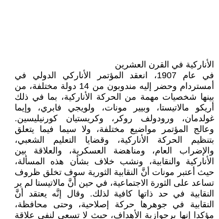
الأناركية في القرن العشرين
في عام 1907، انعقد المؤتمر الأناركي الدولي في
أمستردام وحضر إليه مندوبون من 14 دولة مختلفة، من
بينها شخصيات مهمة من الحركة الأناركية، بما في ذلك
أريكو مالاتيستا، وبيير مونات، ولويجي فابري، وإيما
غولدمان، ورودولف روكر، وكريستيان كورنيليسين.
وعالج المؤتمر مواضيع مختلفة، ولا سيما فيما يتعلق
بتنظيم الحركة الأناركية، وقضايا التعليم الشعبي،
والإضراب العام، ومناهضة العسكرية، والعلاقة بين
الأناركية والنقابية، ونشب خلاف بشأن هذه المسألة،
حيث أعتبر مونات أنَّ النقابية الثورية سوف تخلق ظروف
تساعد على الثورة الاجتماعية، في حين أنَّ مالاتيستا لم ير
النقابية في حد ذاتها كافية لذلك. وقال إنَّه يعتقد أنَّ
النقابية في جوهرها حركة إصلاحية، وحتى محافظة،
مؤكدا إنها برجوازية الأهداف، حيث لا تسعى لنفي علاقة