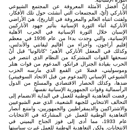
الثورة الإسبانية:
إنَّ أفضل الأمثلة المعروفة عن المجتمع الشيوعي
الأناركي (أيْ، المجتمعات التي أنشئت حول تلك الأفكار،
ولفتت انتباه العالم والمعروفة في التاريخ)، هيَ الأراضي
الأناركية أثناء الثورة الإسبانية بتأثير جهود الأناركيين
الإسبان خلال الثورة الإسبانية في الحرب الأهلية
الإسبانية، والتي وجدت بدءا من عام 1936 في معظم
إقليم أراجون، وأجزاء من أقاليم ليفانتي والأندلس،
وكذلك في المعقل الأناركي الأهم؛ “كاتالونيا” قبل أنْ
تسحقها القوات المشتركة من النظام الذي انتصر في
الحرب بقيادة الجنرال فرانكو، المدعوم من قوات هتلر
وموسوليني، فضلا عن القمع الذي مارسه الحزب
الشيوعي الإسباني (المدعوم من قبل الاتحاد السوفييتي)
ضدها، وكذلك الحصار الاقتصادي والمسلح من الدول
الرأسمالية وقوات الجمهورية الإسبانية نفسها.
رفضت التعاهدية الوطنية للعمل في البداية الانضمام إلى
التحالف الانتخابي للجبهة الشعبية، الذي ضم الشيوعيين
والاشتراكيين والديمقراطيين والجمهوريين، وامتنع أنصار
التعاهدية الوطنية للعمل عن المشاركة في الانتخابات
عام 1933، مما أدى إلى فوز الجناح اليميني في
الانتخابات. ولكن التعاهدية الوطنية للعمل غيرت سياستها