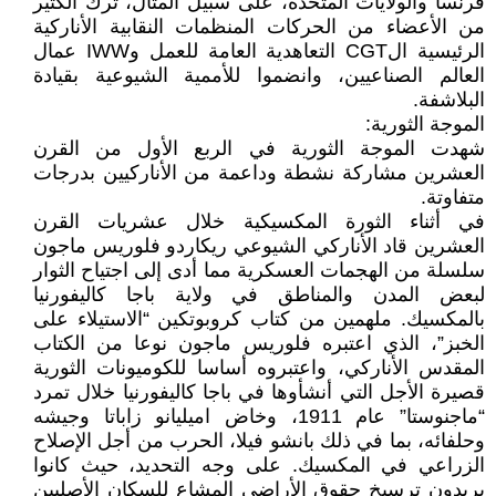
فرنسا والولايات المتحدة، على سبيل المثال، ترك الكثير
من الأعضاء من الحركات المنظمات النقابية الأناركية
الرئيسية الCGT التعاهدية العامة للعمل وIWW عمال
العالم الصناعيين، وانضموا للأممية الشيوعية بقيادة
البلاشفة.
الموجة الثورية:
شهدت الموجة الثورية في الربع الأول من القرن
العشرين مشاركة نشطة وداعمة من الأناركيين بدرجات
متفاوتة.
في أثناء الثورة المكسيكية خلال عشريات القرن
العشرين قاد الأناركي الشيوعي ريكاردو فلوريس ماجون
سلسلة من الهجمات العسكرية مما أدى إلى اجتياح الثوار
لبعض المدن والمناطق في ولاية باجا كاليفورنيا
بالمكسيك. ملهمين من كتاب كروبوتكين “الاستيلاء على
الخبز”، الذي اعتبره فلوريس ماجون نوعا من الكتاب
المقدس الأناركي، واعتبروه أساسا للكوميونات الثورية
قصيرة الأجل التي أنشأوها في باجا كاليفورنيا خلال تمرد
“ماجنوستا” عام 1911، وخاض اميليانو زاباتا وجيشه
وحلفائه، بما في ذلك بانشو فيلا، الحرب من أجل الإصلاح
الزراعي في المكسيك. على وجه التحديد، حيث كانوا
يريدون ترسيخ حقوق الأراضي المشاع للسكان الأصليين