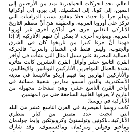
العالم، تجد الحركات الجماهيرية تمتد من الأرجنتين إلى
الصين، إلى كوبا، إلى المكسيك، إلى بيرو، إلى أوكرانيا
وهلم جرا. ما حدث فعلا مفقود بسبب الدراسات التي
تركز على أوروبا الغربية، والحقيقة هيَ أنَّ معظم التاريخ
الأناركي النقابي جرى في أماكن أخرى غير أوروبا
الغربية. وبعبارة أخرى، لا يمكن أنْ نفهم الأناركية إلَّا إذا
فهمنا أنَّ جزءا كبيرا من تاريخها كان في الشرق
والجنوب، وليس فقط في الشمال والغرب” فالحركة
العمالية المصرية على سبيل المثال التي نشأت في أواخر
القرن التاسع عشر وأوائل القرن العشرين كانت متأثرة
بشدة بالعمال المهاجرين الأناركيين اليونانيين والإيطاليين،
والأناركيين الهاربين بما فيهم إريكو مالاتيستا في مدينة
الأسكندرية، والذين أسسو مدارس شعبية مسائية في
أواخر القرن التاسع عشر، وهيَ صفحات مجهولة من
التاريخ لا يعرفها الغالبية الساحقة حتى من المهتمين.
الأناركية في روسيا:
كانت روسيا القيصرية في القرن التاسع عشر هيَ البلد
التي أنجبت عدد متميز من كبار منظري
الأناركية...باكونين وتولستويْ وكروبوتكين وإيما جولدمان
وماخنو وفولين وبيركمان وماكسيموف. وقد شارك