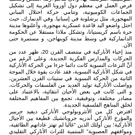
فرص العمل في معظم دول أوروبا الغربية إلى تشكيل
الجماعات الكوميونية، وتنامي حركة احتلال المباني
المهجورة، مثل برشلونة في إسبانيا. وفي الدنمارك، حيث
احتل واضعو اليد قاعدة عسكرية مهجورة، وأعلنوها مدينة
حرة باسم كريستيانا، وتشكل ملاذا مستقلا عن الحكومة
الدانماركية في وسط مدينة كوبنهاجن، و مستمرة حتى
الآن.
منذ إحياء الأناركية في منتصف القرن 20، ظهر عدد من
الحركات والمدارس الفكرية الجديدة. وعلى الرغم من
أنَّ النزعات النسوية كانت دائما جزءا من الحركة الأناركية
في شكل الأناركية النسوية، فقد عادت بقوة خلال الموجة
الثانية من الحركة النسوية في ستينات القرن العشرين،
وواصلت الأناركية توليد العديد من الفلسفات والحركات،
و التى كانت في بعض الأحيان انتقائية، بالاعتماد على
مصادر مختلفة، وتوفيقية، تجمع بين المفاهيم المختلفة
لخلق المناهج الفلسفية الجديدة.
افترض كل من الأنثروبولوجي الأناركي ديفيد جريبير
والمؤرخ الأناركي أندريه جروباتشيك قطيعة بين الأجيال
الأناركية؛ بين أولئك الذين “غالبا لم تهتز عاداتهم الطائفية،
ومواقفهم العصبوية” المنتمية للتراث الأناركي التقليدي