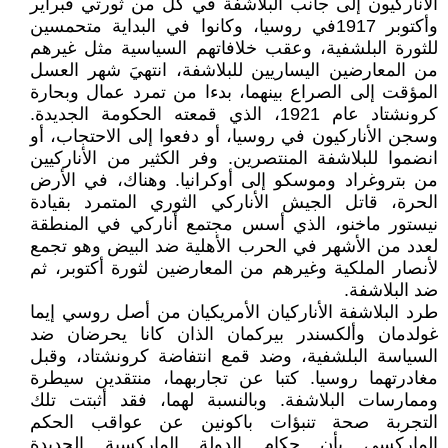
الأناركيون إلى جانب البلاشفة في كل من ثورتي فبراير
وأكتوبر 1917في روسيا، وكانوا في البداية متحمسين
للثورة البلشفية، وعقب خلافاتهم السياسية مثل غيرهم
من المعارضين اليساريين للبلاشفة، انتهيَ شهر العسل
المؤقت إلى الصراع بينهما، بدءا من تمرد عمال وبحارة
كرونشتاد عام 1921، الذي قمعته الحكومة الجديدة.
وسجن الأناركيون في روسيا، أو دفعوا إلى الاحتجاب، أو
انضموا للبلاشفة المنتصرين. وفر الكثير من الأناركيين
من بتروغراد وموسكو إلى أوكرانيا. وهناك، في الأرض
الحرة، قاتل الجيش الأناركي الثوري المتمرد بقيادة
نيستور ماخنو، الذي أسس مجتمع أناركي في المنطقة
لعدد من الأشهر في الحرب الأهلية ضد البيض وهو تجمع
لأنصار الملكية وغيرهم من المعارضين لثورة أكتوبر، ثم
ضد البلاشفة.
طرد البلاشفة الأناركيان الأمريكيان من أصل روسي إيما
غولدمان وألكسندر بيركمان الذان كانا يحرضان ضد
السياسة البلشفية، وضد قمع انتفاضة كرونشتاد، وقبل
مغادرتهما روسيا. كتبا عن تجاربهما، منتقدين سيطرة
وممارسات البلاشفة. وبالنسبة لهما، فقد أثبتت تلك
التجربة صحة تنبؤات باكونين عن عواقب الحكم
الماركسي بأن حكام الدولة الماركسية الجديدة