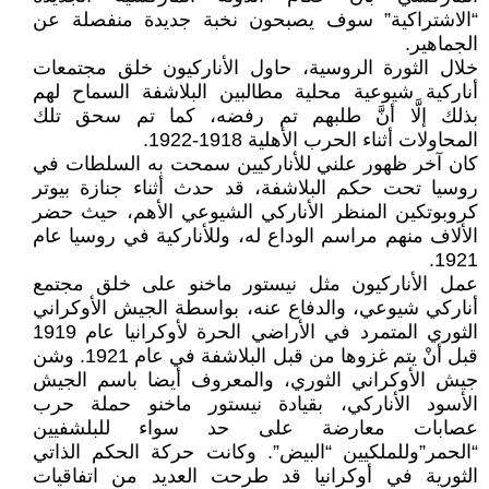
“الاشتراكية” سوف يصبحون نخبة جديدة منفصلة عن
الجماهير.
خلال الثورة الروسية، حاول الأناركيون خلق مجتمعات
أناركية شيوعية محلية مطالبين البلاشفة السماح لهم
بذلك إلَّا أنَّ طلبهم تم رفضه، كما تم سحق تلك
المحاولات أثناء الحرب الأهلية 1918-1922.
كان آخر ظهور علني للأناركيين سمحت به السلطات في
روسيا تحت حكم البلاشفة، قد حدث أثناء جنازة بيوتر
كروبوتكين المنظر الأناركي الشيوعي الأهم، حيث حضر
الألاف منهم مراسم الوداع له، وللأناركية في روسيا عام
1921.
عمل الأناركيون مثل نيستور ماخنو على خلق مجتمع
أناركي شيوعي، والدفاع عنه، بواسطة الجيش الأوكراني
الثوري المتمرد في الأراضي الحرة لأوكرانيا عام 1919
قبل أنْ يتم غزوها من قبل البلاشفة في عام 1921. وشن
جيش الأوكراني الثوري، والمعروف أيضا باسم الجيش
الأسود الأناركي، بقيادة نيستور ماخنو حملة حرب
عصابات معارضة على حد سواء للبلشفيين
“الحمر”وللملكيين “البيض”. وكانت حركة الحكم الذاتي
الثورية في أوكرانيا قد طرحت العديد من اتفاقيات