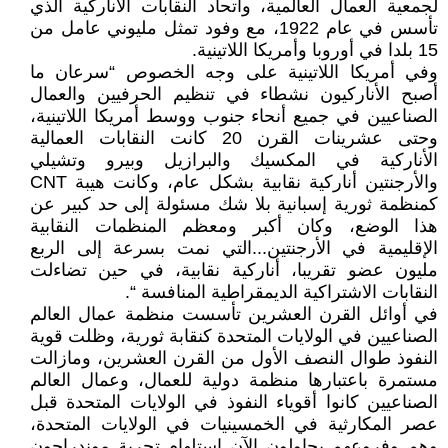
لجمعية العمال العالمية، واتحاد النقابات الأناركية الذي
تأسس في عام 1922، مع وفود تمثل مليوني عامل من
15 بلدا في أوروبا وأمريكا اللاتينية.
وفي أمريكا اللاتينية على وجه الخصوص “سرعان ما
أصبح الأناركيون نشطاء في تنظيم الحرفيين والعمال
الصناعيين في جميع أنحاء جنوب ووسط أمريكا اللاتينية،
وحتى عشرينات القرن 20 كانت النقابات العمالية
الأناركية في المكسيك والبرازيل وبيرو وتشيلي
والأرجنتين أناركية نقابية بشكل عام، وكانت هيبة CNT
كمنظمة ثورية إسبانية بلا شك مسئولة إلى حد كبير عن
هذا الوضع، وكان أكبر ومعظم المنظمات النقابية
الإقليمية في الأرجنتين...التي نمت بسرعة إلى الربع
مليون عضو تقريبا، أناركية نقابية، في حين تضاءلت
النقابات الاشتراكية الديمقراطية المنافسة “.
في أوائل القرن العشرين تأسست منظمة عمال العالم
الصناعيين في الولايات المتحدة كنقابة ثورية، وظلت قوية
النفوذ طوال النصف الأول من القرن العشرين، ومازالت
مستمرة باعتبارها منظمة دولية للعمال، وعمال العالم
الصناعيين كانوا أقوياء النفوذ في الولايات المتحدة قبل
عصر المكارثية في الخمسينيات في الولايات المتحدة،
وهم وفروعهم يحاولون الآن استلهام تجربة موندراجون