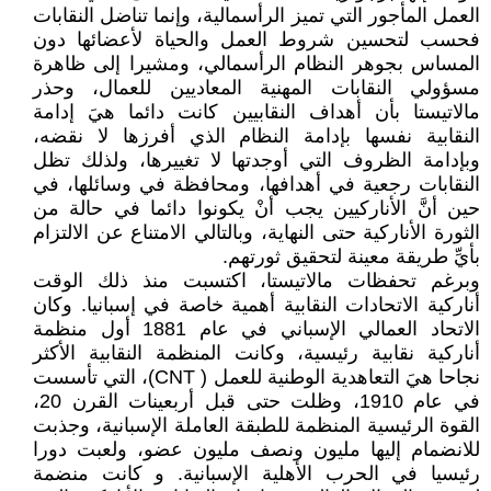
العمل المأجور التي تميز الرأسمالية، وإنما تناضل النقابات
فحسب لتحسين شروط العمل والحياة لأعضائها دون
المساس بجوهر النظام الرأسمالي، ومشيرا إلى ظاهرة
مسؤولي النقابات المهنية المعاديين للعمال، وحذر
مالاتيستا بأن أهداف النقابيين كانت دائما هيَ إدامة
النقابية نفسها بإدامة النظام الذي أفرزها لا نقضه،
وبإدامة الظروف التي أوجدتها لا تغييرها، ولذلك تظل
النقابات رجعية في أهدافها، ومحافظة في وسائلها، في
حين أنَّ الأناركيين يجب أنْ يكونوا دائما في حالة من
الثورة الأناركية حتى النهاية، وبالتالي الامتناع عن الالتزام
بأيِّ طريقة معينة لتحقيق ثورتهم.
وبرغم تحفظات مالاتيستا، اكتسبت منذ ذلك الوقت
أناركية الاتحادات النقابية أهمية خاصة في إسبانيا. وكان
الاتحاد العمالي الإسباني في عام 1881 أول منظمة
أناركية نقابية رئيسية، وكانت المنظمة النقابية الأكثر
نجاحا هيَ التعاهدية الوطنية للعمل ( CNT)، التي تأسست
في عام 1910، وظلت حتى قبل أربعينات القرن 20،
القوة الرئيسية المنظمة للطبقة العاملة الإسبانية، وجذبت
للانضمام إليها مليون ونصف مليون عضو، ولعبت دورا
رئيسيا في الحرب الأهلية الإسبانية. و كانت منضمة