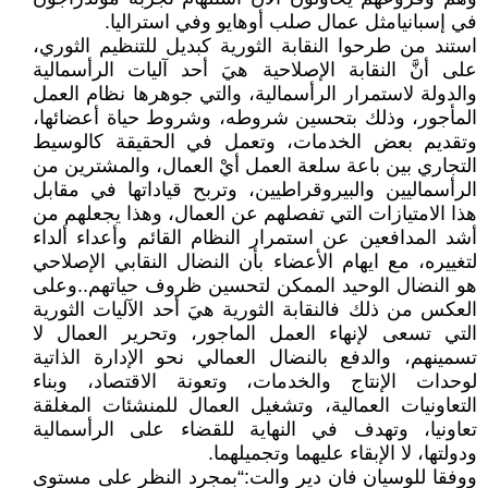
في إسبانيامثل عمال صلب أوهايو وفي استراليا.
استند من طرحوا النقابة الثورية كبديل للتنظيم الثوري،
على أنَّ النقابة الإصلاحية هيَ أحد آليات الرأسمالية
والدولة لاستمرار الرأسمالية، والتي جوهرها نظام العمل
المأجور، وذلك بتحسين شروطه، وشروط حياة أعضائها،
وتقديم بعض الخدمات، وتعمل في الحقيقة كالوسيط
التجاري بين باعة سلعة العمل أيْ العمال، والمشترين من
الرأسماليين والبيروقراطيين، وتربح قياداتها في مقابل
هذا الامتيازات التي تفصلهم عن العمال، وهذا يجعلهم من
أشد المدافعين عن استمرار النظام القائم وأعداء ألداء
لتغييره، مع ايهام الأعضاء بأن النضال النقابي الإصلاحي
هو النضال الوحيد الممكن لتحسين ظروف حياتهم..وعلى
العكس من ذلك فالنقابة الثورية هيَ أحد الآليات الثورية
التي تسعى لإنهاء العمل الماجور، وتحرير العمال لا
تسمينهم، والدفع بالنضال العمالي نحو الإدارة الذاتية
لوحدات الإنتاج والخدمات، وتعونة الاقتصاد، وبناء
التعاونيات العمالية، وتشغيل العمال للمنشئات المغلقة
تعاونيا، وتهدف في النهاية للقضاء على الرأسمالية
ودولتها، لا الإبقاء عليهما وتجميلهما.
ووفقا للوسيان فان دير والت:“بمجرد النظر على مستوى