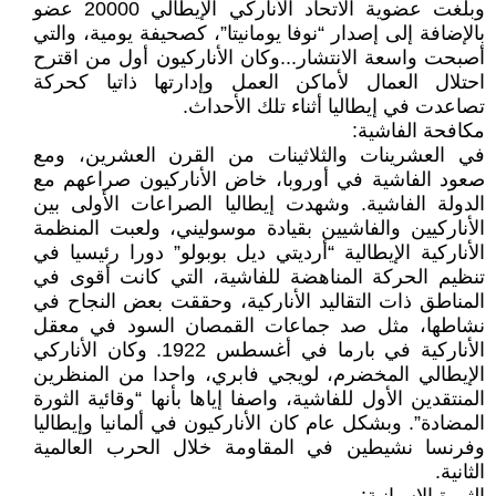
وبلغت عضوية الاتحاد الأناركي الإيطالي 20000 عضو
بالإضافة إلى إصدار “نوفا يومانيتا”، كصحيفة يومية، والتي
أصبحت واسعة الانتشار...وكان الأناركيون أول من اقترح
احتلال العمال لأماكن العمل وإدارتها ذاتيا كحركة
تصاعدت في إيطاليا أثناء تلك الأحداث.
مكافحة الفاشية:
في العشرينات والثلاثينات من القرن العشرين، ومع
صعود الفاشية في أوروبا، خاض الأناركيون صراعهم مع
الدولة الفاشية. وشهدت إيطاليا الصراعات الأولى بين
الأناركيين والفاشيين بقيادة موسوليني، ولعبت المنظمة
الأناركية الإيطالية “أرديتي ديل بوبولو” دورا رئيسيا في
تنظيم الحركة المناهضة للفاشية، التي كانت أقوى في
المناطق ذات التقاليد الأناركية، وحققت بعض النجاح في
نشاطها، مثل صد جماعات القمصان السود في معقل
الأناركية في بارما في أغسطس 1922. وكان الأناركي
الإيطالي المخضرم، لويجي فابري، واحدا من المنظرين
المنتقدين الأول للفاشية، واصفا إياها بأنها “وقائية الثورة
المضادة”. وبشكل عام كان الأناركيون في ألمانيا وإيطاليا
وفرنسا نشيطين في المقاومة خلال الحرب العالمية
الثانية.