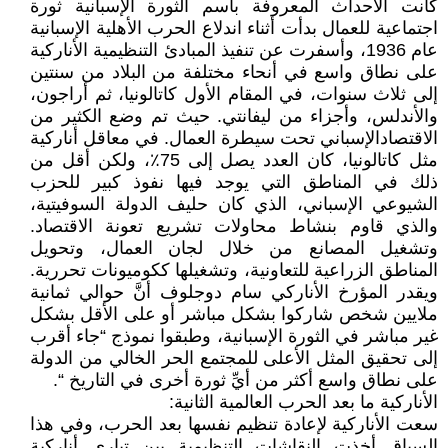
كانت الأحداث المعروفة باسم الثورة الإسبانية ثورة
اجتماعية للعمال بدأت أثناء اندلاع الحرب الأهلية الإسبانية
عام 1936، وأسفرت عن تنفيذ المبادئ التنظيمية الأناركية
على نطاق واسع في أنحاء مختلفة من البلاد من سنتين
إلى ثلاث سنوات، في المقام الأول كاتالونيا، ثم أراجون،
والأندلس، وأجزاء من ليفانتي. حيث تم وضع الكثير من
الاقتصادالإسباني تحت سيطرة العمال. في معاقل أناركية
مثل كاتالونيا، كان العدد يصل إلى 75٪، ولكن أقل من
ذلك في المناطق التي يوجد فيها نفوذ كبير للحزب
الشيوعي الإسباني، الذي كان حليف الدولة السوفيتية،
والذي قاوم بنشاط محاولات تشريع تعونة الاقتصاد.
وتشغيل المصانع من خلال لجان العمال، وتحويل
المناطق الزراعية للتعاونية، وتشغيلها ككوميونات تحررية.
ويقدر المؤرخ الأناركي سام دوجلوف أنَّ حوالي ثمانية
ملايين شخص شاركوا بشكل مباشر أو على الأقل بشكل
غير مباشر في الثورة الإسبانية، وطبقوا نموذج “جاء أقرب
إلى تحقيق المثل الأعلى للمجتمع الحر الخالي من الدولة
على نطاق واسع أكثر من أيِّ ثورة أخرى في التاريخ “.
الأناركية ما بعد الحرب العالمية الثانية:
سعت الأناركية لإعادة تنظيم نفسها بعد الحرب، وفي هذا
السياق أخذت النقاشات التنظيمية بين تياري أناركية