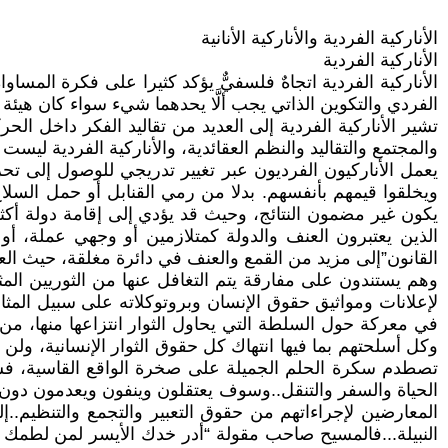
الأناركية الفردية والأناركية الأنانية
الأناركية الفردية
الأناركية الفردية اتجاهٌ فلسفيٌّ يؤكد كثيرا على فكرة المساواة
الفردي والتكوين الذاتي يجب ألَّا يحدهما شيء سواء كان هيئة
تشير الأناركية الفردية إلى العديد من تقاليد الفكر داخل الح
والمجتمع والتقاليد والنظم العقائدية، والأناركية الفردية ل
يعمل الأناركيون الفرديون عبر تغيير تدريجي للوصول إلى تحرير 
ويخلقوا قيمهم بأنفسهم. بدلا من رمي القنابل أو حمل السل
يكون غير مضمون النتائج، وحيث قد يؤدي إلى إقامة دولة أكثر
الذين يعتبرون العنف والدولة كمتلازمين أو وجهي عملة، أو 
القانون”إلى مزيد من القمع والعنف في دائرة مغلقة، حيث الع
وهم يستندون على مفارقة يتم التغافل عنها من الثوريين المثا
لإعلانات ومواثيق حقوق الإنسان وبروتوكلاته على سبيل المثا
في معركة حول السلطة التي يحاول الثوار انتزاعها منها، 
وكل أسلحتهم بما فيها انتهاك كل حقوق الثوار الإنسانية، ولن تر
تصطدم سكرة الحلم الجميلة على صخرة الواقع القاسية، فسوف
الحياة والسفر والتنقل..وسوف يعتقلون وينفون ويعدمون دون
المعارضين لإجراءاتهم من حقوق التعبير والتجمع والتنظيم..إ
النبيلة...فالمسيح صاحب مقولة “أدر خدك الأيسر لمن لطمك ع