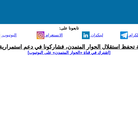
تابعونا على:
لكرام
لينكدإن
الانستغرام
اليوتيوب
ية تحفظ استقلال الحوار المتمدن، فشاركونا في دعم استمرارية 
[اشترك في قناة ‫«الحوار المتمدن» على اليوتيوب]