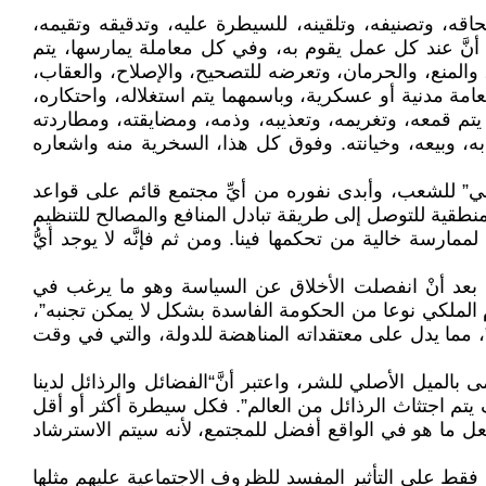
اقه، وتصنيفه، وتلقينه، للسيطرة عليه، وتدقيقه وتقيمه،
ه أنَّ عند كل عمل يقوم به، وفي كل معاملة يمارسها، يتم
والمنع، والحرمان، وتعرضه للتصحيح، والإصلاح، والعقاب،
مة مدنية أو عسكرية، وباسمهما يتم استغلاله، واحتكاره،
تم قمعه، وتغريمه، وتعذيبه، وذمه، ومضايقته، ومطاردته
 به، وبيعه، وخيانته. وفوق كل هذا، السخرية منه واشعاره
ي” للشعب، وأبدى نفوره من أيِّ مجتمع قائم على قواعد
طقية للتوصل إلى طريقة تبادل المنافع والمصالح للتنظيم
مارسة خالية من تحكمها فينا. ومن ثم فإنَّه لا يوجد أيُّ
ة، بعد أنْ انفصلت الأخلاق عن السياسة وهو ما يرغب في
م الملكي نوعا من الحكومة الفاسدة بشكل لا يمكن تجنبه”،
، مما يدل على معتقداته المناهضة للدولة، والتي في وقت
 بالميل الأصلي للشر، واعتبر أنَّ“الفضائل والرذائل لدينا
يتم اجتثاث الرذائل من العالم”. فكل سيطرة أكثر أو أقل
ل ما هو في الواقع أفضل للمجتمع، لأنه سيتم الاسترشاد
د فقط على التأثير المفسد للظروف الاجتماعية عليهم مثلها