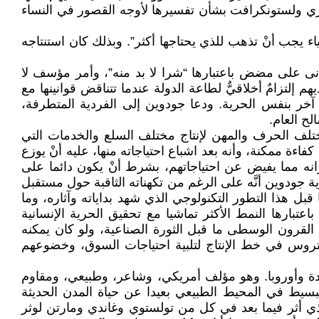
اري ولستونكرافت بشأن تفسيرها لأوجه القصور في النساء
اء يجب أنْ تذهب للذي يحتاجها أكثر”. وبذلك كان استنتاجه
أدنى على مضض باعتبارها “شرا لا بد منه”، وأمر مؤسف لا
م إلتزامٌ أخلاقيٌّ لطاعة الدولة عندما تتناقض قوانينها مع
 آخر بنفس الحرية. ودعا جودوين إلى الفردية المتطرفة،
لح العام.
ختلف الحرف والمهن لإنتاج مختلف السلع والخدمات التي
فاءة ممكنة، وأنه بعد اشباع احتياجاته منها، عليه أنْ يوزع
انه مما يفيض عن احتياجاتهم، بشرط أنْ يكون دائما على
 جودوين أنَّه على الرغم من تكهناته الثاقبة حول مستقبل
قبل هذا التطور التكنولوجي الذي شهد بداياته وآثاره، وما
عتبارها النمط الأكثر تماشيا مع تحقيق الحرية الإنسانية
القرون الوسطى ما قبل الثورة الصناعية، ولو كان يمكنه
 لتروس في خط الإنتاج لتلبية احتياجات السوق، وخضوعهم
ركية الفردية في الولايات المتحدة وأوروبا. وهو مؤلف أمريكي، وشاعر، وطبيعي، ومقاوم
لبسيط في المحيط الطبيعي بعيدا عن حياة المدن الحديثة
 الذي أثر فيما بعد في كل من تولستوي وغاندي ومارتن لوثر