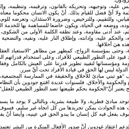
رودون:
 عليه، وتوجيهه، وتحريكه بالقانون، وترقيمه، وتنظيمه، وإلح
مة ولا أيَّ فضل للقيام بذلك. أنْ يكون الانسان محكوما معنا
ياس، وللتقييم، وللترخيص، وضرورة الاستئذان، وتعرضه للوم، 
ده، ووضعه في الحياة، ويكون خاضعا للمساهمة بها للخدمة العا
م، عند أدنى مقاومة، وعند نطقه الكلمة الأولى من الشكوى، ي
 والحكم عليه، وإدانته، وإطلاق النار عليه، ونفيه، والتضحية
ذه هيَ أخلاقها.
، وحتى بمؤسسة الزواج، كمظهر من مظاهر “الاستعباد العقل
ود على التطور الطبيعي للأفراد، وعلى استخدام قدراتهم المن
مة ومؤسساتها لتقييد تطوير قدرتنا على العيش بالكامل وفقا لم
الدولة ليس لها الحق في قيادة الأفراد تحت أيِّ مبرر.
لف “هو تبني مبادئ للأخلاق والحقيقة في الممارسة المجتمعي
ع والحكومة والأخلاق. فلسنوات عديدة اقتنع جودوين بأن النظا
عتبر أنَّ“الحكومة بحكم طبيعتها تصد التطور الطبيعي للعقل”
توجد مبادئ فطرية، ولا طبيعة بشرية، وبالتالي لا يوجد ما يسمى
كانت هذه الحوادث يمكن تجريدها من كل اتجاه غير سليم، فسوف 
ف يفعل فيه كل إنسان ما يبدو الحق في عينيه، وأيضا أنْ يفع
لدعم اعتقاد غودوين أنَّ صدور الأفعال المنكرة من البشر تعتم