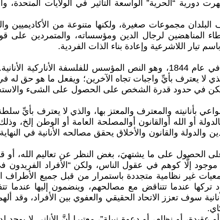
في وقت لاحق نهاية القرن 19 وبداية القرن20، وظهرت دورية “الحرية” الواسعة التأثير 
البلدان مجموعات صغيرة، ولكنها متنوعة من الأكاديميين والفن
 والنشطاء المناهضين لرجال الدين ومؤسساته، والمتمردين عل
سم تيار اللاشرعية وإعادة بناء الذات الفردية.
نشر الفيلسوف الألماني ماكس شتيرنر. كتابه: الأنا وملكيته، في عام 1844، وهو ال
ذي لا يعترف بأيِّ واجبات تجاه الآخرين؛ ويفعل ما هو حق له في
، ولكن في حدود قدرة الشخص على الحصول على الشىء والاستحوا
اعي بأنانيته والمعترف والمعتز بها، والذي لا يعترف بأيِّ سلط
الدولة أو الله أوالقانون أوالمصلحة العامة أو الوطن إلخ، وذل
الدين والدولة والقانون والأخلاق يحقق مصالحه الأنانية في النها
على الحصول على ما يشتهيَ، بغض النظر عن تعاليم الله، أو قوا
وجود إلَّا كوهم في عقول الناس، ولكن “الأفراد الفريدون 
وجمعيات غير نظامية متجددة باستمرار من قبل جميع الأطراف ا
اد تركها عندما تتناقض مع مصالحهم، وينضمون إليها عندما ت
الأنانية سوف تعزز الاتحاد الحقيقي والعفوي بين الأفراد، وقد أل
اي.
 عقيدة، أو نظام، أو دعوة نبيلة”، معتبرا أنَّ الأناني لا يوج