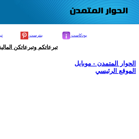
بودكاست
بنترست
تي
تبرعاتكم وتبرعاتكن المال
الحوار المتمدن - موبايل
الموقع الرئيسي