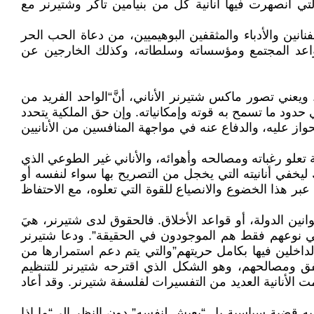
في الولايات المتحدة، والتي أنصهرت فيها أنانية كل من بنيامين تاكر وشتيرنر مع
انين والأدباء والمثقفين البوهيميين، من دعاة الحب الحر
ى قواعد المجتمع ومؤسساته وسلطاته، وكذلك الخارجين عن
نص المؤسس للفلسفة الأناركية الأنانية. ويعني تصور ماكس شتيرنر الأناني، أنَّ“الواحد الفريد من
 حدود ما تسمح به قوته وإمكانياته. وإن حق الملكية يتحدد
ز عليه، والدفاع عنه في مواجهة المنافسين من الأنانيين
ة تعلو رغباته ومصالحه وأهوائه، والأناني غير الطوعي الذي
ك ليخفي أنانيته التي يخجل من التصريح بها سواء لنفسه أو
ية عبر هذا الخضوع والانصياع للقوة التي تعلوه، مع الاحتفاظ
نين الدولة، أو قواعد الأخلاق. فالحقوق لدى شتيرنر، هيَ
في نوعهم فقط هم الموجودون في الحقيقة”. ودعا شتيرنر
لداخلين فيها بكامل حريتهم”والتي يتم دعم استمرارها من
تفق ومصالحهم، وهو الشكل الذي اقترحه شتيرنر للتنظيم
همت الأنانية العديد من التفسيرات لفلسفة شتيرنر. وقد أعاد
د لديه قضية سياسية بل “يعيش لنفسه” دون النظر إلى“ما إذا