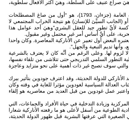
ة هيَ صراع عنيف على السلطة، وهيَ أكثر الأفعال سلطوية،
طبقا لبيتر كروبوتكين، كان ويليام جودوين في كتابه تساؤلات بخصوص العدالة السياسية، وأثرها على الفضيلة والسعادة العامة (جزءان، 1793)، هو “أول من صاغ المصطلحات
و (الجانب السيِّئ للإنسان) هو نتيجة الخراب المجتمعي لا
عاكسة لأيِّ تطور جيد للعقل البشري”وهيَ أحد عوامل هذا
الحرية، على أيِّ أساس أمر غير محتمل وغير مقبول.
ة”، الذي يعتبره البعض أول تعبير عن الأناركية المعاصرة. وكان واحدا
وأنها تديم التبعية والجهل”.
لزوم لها. وعلى الرغم من أنَّه كان لا يعترف بالشرعية
ملية التطور السلمي التدريجي حتى تتلاشى من تلقاء نفسها،
”، والتي سوف تصبح غير ذات أهمية على نحو متزايد وعاجزة
الأناركي للدولة الحديثة، وقد اعترف جودوين بتأثير بيرك
تاب العدالة السياسية لغودوين مؤثرا للغاية في وقته وكان
ها. واعتبر عمل غودوين من قبل العديد من معاصريه هو إلقاء
كزية وزيادة التدخلية في حياة الأفراد والجماعات، التي
ية الطوعية من أسفل لأعلى هو ما رفعته الأناركية شعارا
 الصغيرة التي عرفتها البشرية قبل ظهور الدولة الحديثة،