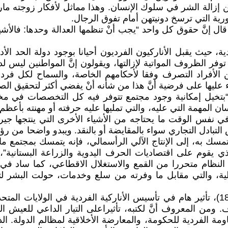
كن إزالة الشر في سلوك الإنسان. وهذا مماثل لأفكار زوجته م
كورية التي ترسخ دونيتهن أمام تفوق الرجال.
ال إنَّ حقوق كل واحد “يجب أنْ تنظمها العدالة وحدها: فالأشي
، حيث يقبل الأناركيون الفرديون أحيانا بوجود دولة الحد ال
فر الظروف المواتية لإزالتها، ويقولون إنَّ المواطنين ليس لديه
من الأفراد التصرف وفقا لأحكامهم الخاصة، والسماح لكل فرد
 عليها على فرضية أنَّ هذا من شأنه أنْ يفضي أكثر لتحقيق الصا
 “بتخيل إمكانية وجود مجتمع تتوفر فيه كل التخصصات في م
ن المهمة التي عليه، والتي تمليها عليه حرفته أو مهنته بأعظم ك
في نفس الوقت ما يحتاجه من الأشياء الأخرى التي ينتجها جير
بادل التجاري سواء بالمقايضة أو بالنقد. ويبدو واضحا من رؤية
مسك به، إلى الإنتاج الآلي الرأسمالي، فإنه يتمسك بمجتمع ما 
ي يقوم على اقتصاديات الحرف اليدوية والزراعة البستانية”، با
النظام متحررا من القمع والاستغلال الاقطاعي، كما ساد في 
ة الآلية، والتي مقابل ما وفرته من سلع وخدمات، حولت البشر
وبالإضافة إلى جودوين فقد كان لهنري ديفيد ثورو (1817-1862)، تأثير هام في تأسيس الأنا
 ومن المعروف أنَّ لكتبه، تأثيراعلى التيار الداعي للعيش ا
مقاومة الفردية للحكومة، والمعارضة الأخلاقية لمظالم الدولة.