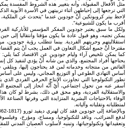
مثل الأفعال المقبولة، وأنه بتغيير هذه الشروط المفسدة يم
التي ترجعها إلى إحباطهن أثناء تربيتهن في الأسرة الأبوية الذ
لاحظ بيتر كروبوتكين أنَّ جودوين عندما “يتحدث عن الملكية، ق
أقرب ما يكون للشيوعية”.
ولكل ما سبق يعتبر جودوين المفكر المؤسس للأناركية الفردية
يمكن تجنبه، وهو قبول عادة ما يكون مؤقتا وانتقاليا إلى حين تو
استقلاليتهم وحريتهم الفردية. بينما تتطلب رؤية جودوين، 
مقترحا أنَّ جميع أشكال التعاون في العمل يجب أنْ يتم القضاء
كما يمكن تلخيص آراء وليام جودوين عن الاقتصاد كما يلي:
يحتاجها أفراد المجتمع، والذي من شأنه أنْ يؤدي لتنفيذ كل إنسا
الفائض من منتجاته وخدماته لمن قد يحتاجون إليها، ويتلقي 
أساس التهادي الطوعي أو التوزيع المجاني، وليس على أساس الت
تطور التكنولوجيا التي تجاوزت الإنتاج الحرفي الفردي الذي يت
أسفر عنه من تحول اجتماعي، أيْ أنَّه انحاز إلى المجتمع الذ
والاستقلالية الفردية، وهو محق في ذلك، بشرط لو كان هذا 
الوفاء بالاحتياجات البشرية المتزايدة التي وفرتها الصناع
لمتطلباته وتقلباته وآلياته.
لدفع الضرائب، وناقد للتكنولوجيا، ومساح، ومؤرخ، وفيلسوف.
وتعقيداتها وتكنولوجياتها، وتبنيه لأسلوب العصيان المدني لل