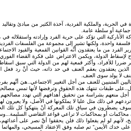
 في الحرية، والملكية الفردية، آخذة الكثير من مبادئ وتقاليد الل
 جماعية أو سلطة عامة.
ركة الأناركية التي تؤكد على حرية الفرد وإرادته واستقلاله في
يست فلسفة واحدة، ولكنها تشير إلى مجموعة من الفلسفات الفردي
الفرد من ما يعتقدون أنَّه القوانين القمعية والقيود الاجتماعي
اح لإسقاط الدولة، ويكمن الاعتراض على فكرة القضاء الفور
 ضررا للأفراد، وأكثر قمعية لهم من الدولة التي سبق اسقاطه
الذين يعتقدون بعقم العنف في حد ذاته، حيث أنَّ رد فعل الن
نف لا يولد سوى العنف.
ليين المتبنيين للعنف من أجل التغيير الاجتماعي..هيَ أنَّهم
ل..على طبقات تنتهك هذه الحقوق وترفضها لأنها تمس مصالحها 
من أجل منعهم بشراسة من تحقيق أهدافهم التي تهدد مصالحه
دعهم في ذلك مثل عليا لا يملكونها في الأصل، ولا يعيرون لها اح
 يضطرون في سياق تلك المعركة أنْ ينتهكوا كل تلك الحقوق 
 محاكمات أو بمحاكمات لا تراعي قواعد التقاضي السليمة...و
لخ، لأنهم لو لم يفعلوا ذلك فلن يحققوا أيَّ نصر على أعدائ
لى خدك الأيمن” تم صلبه وفق الاعتقاد المسيحي، والمهاتما 