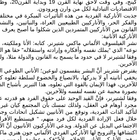
كينج، و
الاقتصاديات التبادلية لكل من وارن وبرودون.
جذبت الأناركية الفردية من هذه التأثيرات المبكرة في مختلف 
والفكر الحر، والأناركيين الطبيعيين العراة، والنباتيين،
القانون من الأناركيين المتمردين الذين شكلوا ما أصبح يعرف با
الأناركية الأنانية:
نوعه” الذي “يملك نفسه وأفكاره وإرادته واستقلاله” حقا هو ال
وفقا لشتيرنر لا في حدود ما يسمح به القانون والدولة مثلا
الآخرين.
يفترض شترينر أنَّ البشر ينقسمون لنوعين؛ الأناني الطوعي الو
يخفي أنانيته أو لا يدركها، بالانصياع والخضوع لسلطة تعلوه ك
للآخرين، فهذا الإيمان بالقوة التي تعلوه، هذا التبرير بأشباح 
بصورة محببة عن نفسه لنفسه وللآخرين.
وفقا لشتيرنر، فإنَّ القيد الوحيد على حقوق الفرد هو قدرته 
مجرد أوهام في العقل، ولذلك تمسك بأن المجتمع كيان غير م
لتأكيد الذات الفردية، وتوقع من الأنانيين تشكيل اتحادات 
خلال فعل الإرادة الفردية لكل فرد منهم، “ فيستطيع الأفر
الاجتماعي البديل عن الدولة. ويدعي الأناركيون الأنانيون أنَّ 
اكتشافها والترويج لها الأناركي الفردي الألماني جون هنري ماك
يرفض الأناركي الأناني الإخلاص لأيِّ“فكرة عظيمة، أو سبب، أو