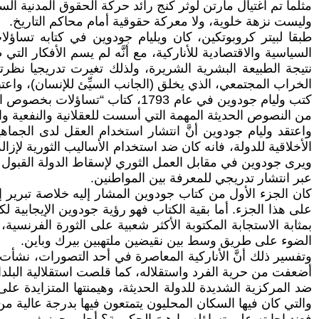
مثلما تم اغتيال مارتن لوثر كنج رائد حركة الحقوق المدنية 
وليست نزهة خلوية، ولا معركة حقوقية أمام محاكم التاريخ.
السياسية والاقتصادية للأناركية، مع أنَّه لم يسم الأفكار ا
نتيجة الطبيعة البشرية الشريرة، ولذلك تغيرت تدريجيا نظرت
الخراب المجتمعي، الذي يخلق (الجانب السيِّئ للإنسان)، واعتب
كتب وليام جودوين في عام 1793، ك
من النصوص الحديثة المهمة التي أسست للعقلانية والنفعية والذي
واعتقد وليام جودوين أنَّ انتشار استخدام العقل لدى الجما
الأخلاقية للدولة، فانه كان ضد استخدام الأساليب الثورية لإز
ويرى جودوين في مقابل العمل الثوري لإسقاط الدولة القبول ب
عبر انتشار تدريجي للمعرفة بين المواطنين.
كان الجزء الأول من كتاب جودوين المشار إليه خلاصة تبرير إد
على هذا الجزء. أما بقية الكتاب فهو رؤية جودوين الإيجابية 
بمثابة الاستجابة المكتوبة الأكثر شعبية على الثورة الفرنسية
الضوء على طريق وسط بين نقيضين ملتهبين بيرك وباين.
وتفسير ذلك أنَّ الأناركية المعاصرة في أحد التصورات، نشأت
أضعفت من حرية الفرد واستقلاله، كما قلصت استقلالية البلدا
ضد المركزية الشديدة للدولة الحديثة، وهيمنتها المتزايدة عل
والتي كان فيها السكان المحليون يتمتعون فيها بدرجة عالية من