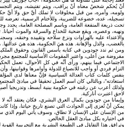
فعند إجابته على تساؤله ما هيَ الحكومة؟ أجاب جوزيف بيير ب
أنْ يُحكم شخصٌ معناه أنْ يراقب، ويتم تفتيشه، ويتم التجسس
ولومه، وأمره، من قبل مخلوقات لا تملك أيَّ حق ولا أيَّ حك
تسجيله، عده، خضوعه للضريبة، وللأختام الرسمية، تعرضه للق
تحت ذريعة المنفعة العامة، وباسم المصلحة العامة، يحدد وجو
ونهبه، وعصره، ويقع ضحية للخداع والسرقة والموت أحيانا. ث
والاعتداء عليه بالهراوات ونزع سلاحه وتقييده وخنقه، وسجنه،
بالغضب، والذل والإهانة. هذه هيَ الحكومة، هذه هيَ عدالتها. ه
ومن ثم ندد جودوين في كتابه بأسس القانون وحقوق الملكية
مفروضة من أعلى، واعتبر المقومات الأساسية للمجتمع مجرد قي
الاجتماعي فيما بينهم، ورأى أنَّه في كل الأحوال، تعمل الحكو
التزام فردي أو واجب للانصياع للدولة وأوامرها وقوانينها، وأن 
بنفس كلمات كتاب العدالة السياسية فإنَّ معناها لدى المؤ
استعادته”، وبالتالي كان اسم العمل تحقيقا في مبادئ المجتم
ولذلك أعرب عن رغبته في حكومة ببنية أبسط، وتدريجيا أصبح ي
لاحق اعتبرت أناركية.
وإيمانا من جودوين بكمال العرق البشري، فكان يعتقد أنَّه لا 
يمكن أنْ تُعزى إلى الحوادث التي تصنع تاريخ حياتنا، وإذا 
من الإنسان على الإنسان لا تطاق، وسوف يأتي اليوم الذي سو
في اختياره بكل مبادئ العقل الخالص.
وترافق هذا التفاؤل في الطبيعة البشرية مع التجريبية القوية 