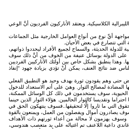
يبرالية الكلاسيكية. ويعتقد الأناركيون الفرديون أنَّ الوعي
 مواجهة أيِّ نوع من أنواع العوامل الخارجية مثل الجماعات
ة التي تتصارع في بعض الأحيان.
ة للدولة الحديثة، والسماح لجميع الأفراد ليحددوا ذواتهم،
ي على الدولة بوسائل عنيفة من الخوف من أنَّ ذلك سوف
ا. وهذا ينطبق بشكل خاص بين أولئك الأناركيين الفرديين
اس ضد نتائج العنف، يمكن أنْ تؤدي بزيادة جهود “إنفاذ
 بفرض حتى وهم يقودون ثورة بهدف وحيد هو التطبيق الفعلي
المضادة لمصالح الثوار. وهيَ على أتم الاستعداد للدخول
م الحيوية، سوف يستخدمون في ذلك كل الوسائل الممكنة،
تراما وتقديسا كالثوار الحالمين. هؤلاء الثوار الذين حينما
التي ما ثاروا إلَّا لتحقيقها..فسوف ينتهكون الحق في
سوف يصادرون أموال ويفصلون من العمل، ويمنعون بالقوة
هم، وسوف يهزمون لا محالة من أعداء ثورتهم ذات الأهداف
غاندي داعية اللاعنف تم اغتياله على يد متعصب هندوسي،