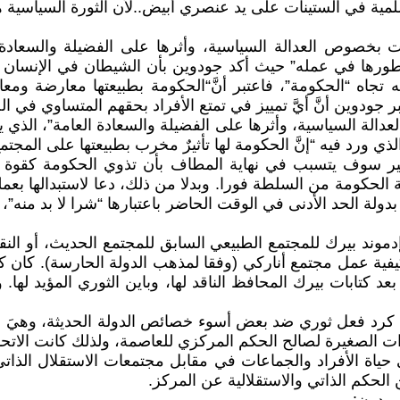
السلمية في الستينات على يد عنصري أبيض..لأن الثورة السياسي
لتي طورها في عمله” حيث أكد جودوين بأن الشيطان في الإنسان أ
ه تجاه “الحكومة”، فاعتبر أنَّ“الحكومة بطبيعتها معارضة وم
ر جودوين أنَّ أيَّ تمييز في تمتع الأفراد بحقهم المتساوي في 
تاب “تساؤلات بخصوص العدالة السياسية، وأثرها على الفضيلة والسعادة العام
 ورد فيه “إنَّ الحكومة لها تأثيرٌ مخرب بطبيعتها على المجتمع، 
هير سوف يتسبب في نهاية المطاف بأن تذوي الحكومة كقوة لا 
الة الحكومة من السلطة فورا. وبدلا من ذلك، دعا لاستبدالها بع
دولة الحد الأدنى في الوقت الحاضر باعتبارها “شرا لا بد منه
موند بيرك للمجتمع الطبيعي السابق للمجتمع الحديث، أو النقد 
لكيفية عمل مجتمع أناركي (وفقا لمذهب الدولة الحارسة). كان ك
، بعد كتابات بيرك المحافظ الناقد لها، وباين الثوري المؤيد ل
 كرد فعل ثوري ضد بعض أسوء خصائص الدولة الحديثة، وهيَ المر
ت الصغيرة لصالح الحكم المركزي للعاصمة، ولذلك كانت الاتحاد
ى حياة الأفراد والجماعات في مقابل مجتمعات الاستقلال الذاتي
 الحكم الذاتي والاستقلالية عن المركز.