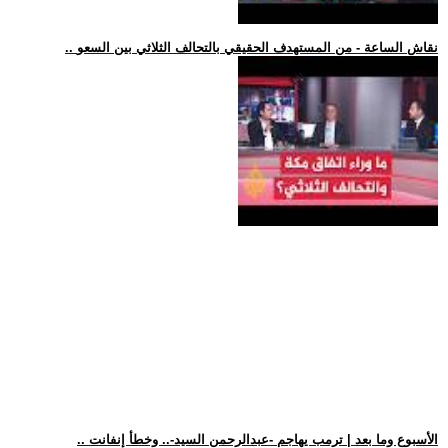
.. نقاش الساعة - من المستهدف الحقيقي بالتحالف الثلاثي بين السعو
.. الأسبوع وما بعد | ترمب يهاجم -عبدالرحمن السيد-.. وخطأ إنفانت