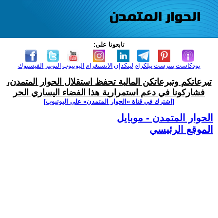
تابعونا على:
بودكاست
بنترست
تيلكرام
لينكدإن
الانستغرام
اليوتيوب
التويتر
الفيسبوك
تبرعاتكم وتبرعاتكن المالية تحفظ استقلال الحوار المتمدن،
فشاركونا في دعم استمرارية هذا الفضاء اليساري الحر
[اشترك في قناة ‫«الحوار المتمدن» على اليوتيوب]
الحوار المتمدن - موبايل
الموقع الرئيسي