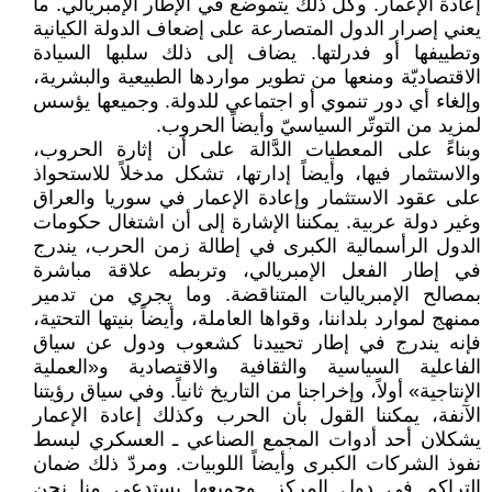
إعادة الإعمار. وكل ذلك يتموضع في الإطار الإمبريالي. ما
يعني إصرار الدول المتصارعة على إضعاف الدولة الكيانية
وتطييفها أو فدرلتها. يضاف إلى ذلك سلبها السيادة
الاقتصاديّة ومنعها من تطوير مواردها الطبيعية والبشرية،
وإلغاء أي دور تنموي أو اجتماعي للدولة. وجميعها يؤسس
لمزيد من التوتّر السياسيّ وأيضاً الحروب.
وبناءً على المعطيات الدَّالة على أن إثارة الحروب،
والاستثمار فيها، وأيضاً إدارتها، تشكل مدخلاً للاستحواذ
على عقود الاستثمار وإعادة الإعمار في سوريا والعراق
وغير دولة عربية. يمكننا الإشارة إلى أن اشتغال حكومات
الدول الرأسمالية الكبرى في إطالة زمن الحرب، يندرج
في إطار الفعل الإمبريالي، وتربطه علاقة مباشرة
بمصالح الإمبرياليات المتناقضة. وما يجري من تدمير
ممنهج لموارد بلداننا، وقواها العاملة، وأيضاً بنيتها التحتية،
فإنه يندرج في إطار تحييدنا كشعوب ودول عن سياق
الفاعلية السياسية والثقافية والاقتصادية و«العملية
الإنتاجية» أولاً، وإخراجنا من التاريخ ثانياً. وفي سياق رؤيتنا
الآنفة، يمكننا القول بأن الحرب وكذلك إعادة الإعمار
يشكلان أحد أدوات المجمع الصناعي ـ العسكري لبسط
نفوذ الشركات الكبرى وأيضاً اللوبيات. ومردّ ذلك ضمان
التراكم في دول المركز. وجميعها يستدعي منا نحن