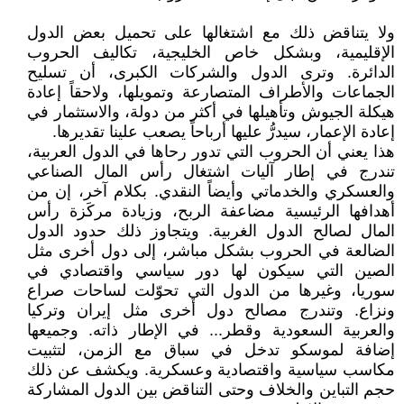
ولا يتناقض ذلك مع اشتغالها على تحميل بعض الدول
الإقليمية، وبشكل خاص الخليجية، تكاليف الحروب
الدائرة. وترى الدول والشركات الكبرى، أن تسليح
الجماعات والأطراف المتصارعة وتمويلها، ولاحقاً إعادة
هيكلة الجيوش وتأهيلها في أكثر من دولة، والاستثمار في
إعادة الإعمار، سيدرُّ عليها أرباحاً يصعب علينا تقديرها.
هذا يعني أن الحروب التي تدور رحاها في الدول العربية،
تندرج في إطار آليات اشتغال رأس المال الصناعي
والعسكري والخدماتي وأيضاً النقدي. بكلام آخر، إن من
أهدافها الرئيسية مضاعفة الربح، وزيادة مركَزة رأس
المال لصالح الدول الغربية. ويتجاوز ذلك حدود الدول
الضالعة في الحروب بشكل مباشر، إلى دول أخرى مثل
الصين التي سيكون لها دور سياسي واقتصادي في
سوريا، وغيرها من الدول التي تحوّلت لساحات صراع
ونزاع. وتندرج مصالح دول أخرى مثل إيران وتركيا
والعربية السعودية وقطر... في الإطار ذاته. وجميعها
إضافة لموسكو تدخل في سباق مع الزمن، لتثبيت
مكاسب سياسية واقتصادية وعسكرية. ويكشف عن ذلك
حجم التباين والخلاف وحتى التناقض بين الدول المشاركة