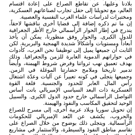
بلادنا وعليها، عن تقاطع الصراع على إعادة اقتسام
العالم، مع تحويلنا إلى حقل تجارب لصناعاتهم العسكرية،
ومختبرات لدراسات علماء الغرب النفسية والعصبية.
إن ما تم ذكره إضافة إلى قضايا أخرى نناقشها لاحقاً،
يندرج في إطار الحوار الرأسمالي خارج الأطر الجغرافية
للدول الكبرى. والحوار وفق منظورنا، يمكن أن يأخذ
أبعاداً ومستويات وأشكالاً شديدة الهمجية والبربرية. لكن
الثابت أن جميعها يميل إلى توظيفنا نحن العرب، كأدوات
في حواراتهم الدموية العابرة للزمن والجغرافيا. وذلك
بهدف تعميق نهب ثرواتنا وفرض شروط الهيمنة، وأيضاً
تدمير تاريخنا وملامح حضارتنا الموغلة في الزمن.
وجميعها يتجلى في كونه تعبيراً عن آليات وعدّة اشتغال
رأس المال العابر للحدود والجنسية. فلغة القوة
العسكرية ذات البعد السياسي الإمبريالي باتت أساس
التواصل الرأسمالي خارج حدود الدول الكبرى. والسبيل
الوحيد لتحقيق المكاسب والنفوذ والهيمنة.
إن تحويل سوريا وبلاد عربية أخرى، إلى مسرح للصراع
والحروب، يكشف عن البُعد الإمبريالي للحكومات
الرأسمالية. ويتجلى ذلك بوضوح من خلال الصراع على
تقاسم مناطق النفوذ والسيطرة، والاستثمار في مشاريع