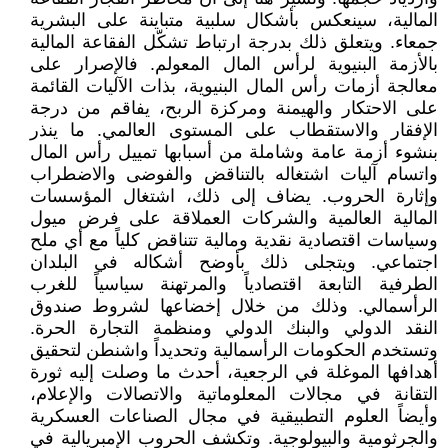
المالية، سينعكس بأشكال سلبية متباينة على البشرية
جمعاء. ويتعلق ذلك بدرجة ارتباط تشكّل الفقاعة المالية
بالأزمة البنيوية لرأس المال المعولم. فالإصرار على
معالجة أزمات رأس المال البنيوية، بذات الآليات القائمة
على الاحتكار والهيمنة ومركزة الربح، يفاقم من درجة
الإفقار والاستقطاب على المستوى العالمي. ما ينذر
بنشوء أزمة عامة وشاملة من أسبابها تمييل رأس المال
واتسام آليات اشتغاله بالتناقض والفوضى والاضطراب
وإثارة الحروب. يضاف إلى ذلك، اشتغال المؤسسات
المالية العالمية والشركات العملاقة على فرض ميول
وسياسات اقتصادية نقدية ومالية تتناقض كلياً مع أي ملح
اجتماعي. ويتجلى ذلك بأوضح أشكاله في البلدان
الطرفية التابعة اقتصادياً والمرتهنة سياسياً للغرب
الرأسمالي. وذلك من خلال إخضاعها لشروط صندوق
النقد الدولي والبنك الدولي ومنظمة التجارة الحرة.
وتستخدم الحكومات الرأسمالية وتحديداً واشنطن لتحقيق
أهدافها الموغلة في الرجعية، أحدث ما وصلت إليه ثورة
التقانة في مجالات المعلوماتية والاتصالات والإعلام،
وأيضاً العلوم التطبيقية في مجال الصناعات العسكرية
والجرثومية والبيولوجية. وتكشف الحروب الإمبريالية في