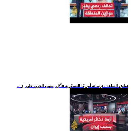
.. نقاش الساعة - ترسانة أمريكا العسكرية تتآكل بسبب الحرب على إي