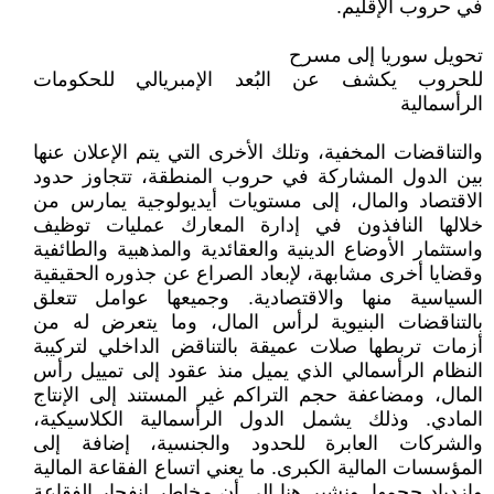
في حروب الإقليم.
تحويل سوريا إلى مسرح
للحروب يكشف عن البُعد الإمبريالي للحكومات
الرأسمالية
والتناقضات المخفية، وتلك الأخرى التي يتم الإعلان عنها
بين الدول المشاركة في حروب المنطقة، تتجاوز حدود
الاقتصاد والمال، إلى مستويات أيديولوجية يمارس من
خلالها النافذون في إدارة المعارك عمليات توظيف
واستثمار الأوضاع الدينية والعقائدية والمذهبية والطائفية
وقضايا أخرى مشابهة، لإبعاد الصراع عن جذوره الحقيقية
السياسية منها والاقتصادية. وجميعها عوامل تتعلق
بالتناقضات البنيوية لرأس المال، وما يتعرض له من
أزمات تربطها صلات عميقة بالتناقض الداخلي لتركيبة
النظام الرأسمالي الذي يميل منذ عقود إلى تمييل رأس
المال، ومضاعفة حجم التراكم غير المستند إلى الإنتاج
المادي. وذلك يشمل الدول الرأسمالية الكلاسيكية،
والشركات العابرة للحدود والجنسية، إضافة إلى
المؤسسات المالية الكبرى. ما يعني اتساع الفقاعة المالية
وازدياد حجمها. ونشير هنا إلى أن مخاطر انفجار الفقاعة