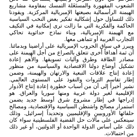
الشعوب المقهورة والمستَغَلة التمسك بمقاومة مشاريع
الهيمنة الرأسمالية بصيغتها الإمبريالية المركزية. ويقودنا
ذلك للتساؤل حول إشكالية تفكير بعض النخب السياسية
الحاكمة والفكرية التي ما زالت ترى إمكانية في التكيف
مع الهيمنة الإمبريالية، وبناء نماذج حداثوية تحاكي
التجارب الغربية أو تتماهى معها.
ويبرز في سياق الحروب الإمبريالية على أراضينا وبدمائنا.
أن ثمة أهدافاً أخرى تتعلق بالصراع من أجل الهيمنة على
مصادر الطاقة وطرق وآليات تسويقها. والأهم إعادة
تشكيل أوضاع دولنا الاقتصادية والسياسية من منظور
إعادة إنتاج علاقات التبعية والارتهان والهيمنة، وضمن
إطار تقاسم الثروات والنفوذ على المستوى العالمي.
نشير أخيراً إلى أن من أسباب خطورة إعادة إنتاج الأدوار
الإقليمية لغير دولة عربية ومنها سوريا والعراق. هو
إدراجها في إطار مشروع شرق أوسط جديد يضمن
استمرار مصالح واشنطن السياسية والاقتصادية، ومصالح
حلفائها الأوروبيين والإقليميين وتحديداً إسرائيل. وذلك
سينعكس على مآلات حل القضية الفلسطينية سواء كان
ذلك على أساس الدولة الواحدة أو الدولتين، أو غير ذلك
من احتمالات.