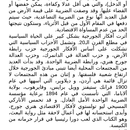
أو الدخل)، والتي هي أقل عدلا وكفاءة، يمكن خفضها أو
القضاء عليها. وقد وصفت الضريبة على قيمة الأرض من
قبل العديد أنَّها نوع من الضريبة التصاعدية، حيث سيتم
دفعها في المقام الأول من قبل الأثرياء، وستكون نتيجتها
الحد من عدم المساواة الاقتصادية.
أثرت أفكار الجورجية بشكل كبير على الحياة السياسية
في مطلع القرن الـ20. وتشمل الأحزاب السياسية التي
تشكلت على أساس الأفكار الجورجية حزب رابطة
الأرض، و حزب العدالة في الدانمرك، وحزب العدالة
جورج هنري، ورابطة الضريبة الواحدة. وقد بدأت العديد
من المجتمعات المحلية أيضا تتبنى مبادئ الجورجية خلال
ارتفاع شعبية فلسفتها. و إثنان من هذه المجتمعات لا
تزال قائمة هي أردن، و ديلاوير، التي أسهها في عام
1900 فرانك ستيفنز وويل برايس، وفايرهوب، بولاية
ألاباما، التي تأسست في عام 1894 برعاية مؤسسة
الضريبة الواحدة الأمل العادل. و قد تحمس الأناركي
المسيحي ليو تولستوي لأفكار الاقتصادي هنري جورج،
وأبدى استحسانه لها في أعمال لاحقة مثل رواية البعث،
وهو الكتاب الذي لعب دورا رئيسيا في قرار حرمانه من
الكنيسة.