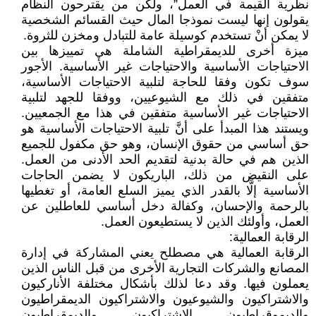
نظرية القيمة في العمل”، ولكن من يقترحون النظام
يقولون إنها ليست نموذجا المال حيث القسائم الشخصية
لا يمكن أنْ تستخدم كوسيلة عامة للتبادل ومخزن للثروة.
ميزة أخرى للديمقراطية الشاملة هي تمييزها بين
الاحتياجات الأساسية والاحتياجات غير الأساسية. الأجور
سوف تكون وفقا للحاجة لتلبية الاحتياجات الأساسية،
متفقين في ذلك مع الشيوعيين، ووفقا للجهد لتلبية
الاحتياجات غير الأساسية متفقين في هذا مع الجمعيين.
ويستند هذا المبدأ على أنَّ تلبية الاحتياجات الأساسية هو
حق أساسي من حقوق الإنسان، وهو حق مكفول للجميع
الذين هم في حالة بدنية لتقديم الحد الأدنى من العمل.
على النقيض من ذلك، الباريكون لا يضمن الحاجات
الأساسية إلَّا بالقدر الذي يميز السلع العامة، أو تغطيها
بالرحمة والإحسان، وكفالة دخل أساسي للعاطلين عن
العمل، وأولئك الذين لا يستطيعون العمل.
الرقابة العمالية:
الرقابة العمالية هي مصطلح يعني المشاركة في إدارة
المصانع والشركات التجارية الأخرى من قبل الناس الذين
يعملون فيها. وقد دعا لذلك بأشكال مختلفة الأناركيون
والاشتراكيون والشيوعيون والاشتراكيون الديمقراطيون
والديموقراطيون الاشتراكيون والديمقراطيون