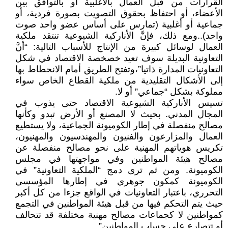
القرارات من قبل العمال بالأغلبية أو بالتوافق بين
الأعضاء، أو احتفاظ بحقوق التصويت بصورة فردية، أو
جماعية أو أغلبية (تمارس على أساس عضو واحد صوت
واحد)..ومع ذلك، فإنَّ الأناركية الشيوعية تنتقد ملكية
العمال لوسائل كبيرة من الإنتاج للأسباب التالية: “أنَّ
التعاونية البديلة سوف تعيد خصخصة الاقتصاد في شكل
التعاونيات المدارة ذاتيا”،وتفتح الطريق أمام الانحطاط بها
إلى الأشكال التقليدية من ملكية القطاع الخاص سواء
مملوكة بشكل “جماعي” أو لا.
تسيس الأناركية الشيوعية الاقتصاد حتى يذوب في
المجال المدني. بحيث لا المصنع أو الأرض تبدو وكأنها
مصالح منفصلة في إطار الكوميونة الجماعية، ولا يستطيع
العمال والمزارعون والفنيون والمهندسيون والمهنيون،
تكريس هوياتهم المهنية على نحو مصالح منفصلة عن
مصالح هيئة المواطنين وفي مواجهتها في مجلس
الكوميونة. ومن ثم ترى دمج “الملكية التعاونية” في
الكوميونة كمكون جوهري في إطارها المؤسسي
التحرري، باعتبار التعاونيات في الواقع جزءا من كل أكبر
حيث يتم التحكم فيها من قبل هيئة المواطنين في التجمع
كمواطنين لا كجماعات مصالح مهنية مختلفة قد تتحالف
أو تتصارع على حساب المواطنين”.