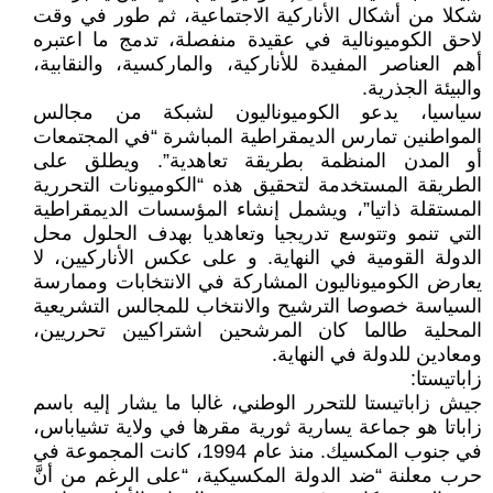
شكلا من أشكال الأناركية الاجتماعية، ثم طور في وقت
لاحق الكوميونالية في عقيدة منفصلة، تدمج ما اعتبره
أهم العناصر المفيدة للأناركية، والماركسية، والنقابية،
والبيئة الجذرية.
سياسيا، يدعو الكوميوناليون لشبكة من مجالس
المواطنين تمارس الديمقراطية المباشرة “في المجتمعات
أو المدن المنظمة بطريقة تعاهدية”. ويطلق على
الطريقة المستخدمة لتحقيق هذه “الكوميونات التحررية
المستقلة ذاتيا”، ويشمل إنشاء المؤسسات الديمقراطية
التي تنمو وتتوسع تدريجيا وتعاهديا بهدف الحلول محل
الدولة القومية في النهاية. و على عكس الأناركيين، لا
يعارض الكوميوناليون المشاركة في الانتخابات وممارسة
السياسة خصوصا الترشيح والانتخاب للمجالس التشريعية
المحلية طالما كان المرشحين اشتراكيين تحرريين،
ومعادين للدولة في النهاية.
زاباتيستا:
جيش زاباتيستا للتحرر الوطني، غالبا ما يشار إليه باسم
زاباتا هو جماعة يسارية ثورية مقرها في ولاية تشياباس،
في جنوب المكسيك. منذ عام 1994، كانت المجموعة في
حرب معلنة “ضد الدولة المكسيكية، “على الرغم من أنَّ