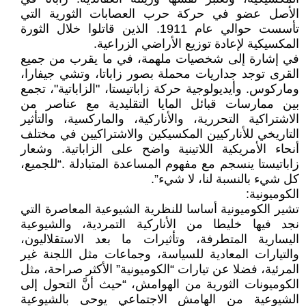
الأصل عضو في حركة حرب العصابات الثورية التي
تأسست حوالي عام 1911. الذين قاتلوا خلال الثورة
المكسيكية لإعادة توزيع الأراضي الزراعية.
في إشارة إلى شخصيات ملهمة، في ما يقرب من جميع
القرى توجد جداريات محملة بصور زاباتا، وتشي جيفارا،
وماركوس. وأيديولوجية حركة زاباتيستا، "الزاباتية"، تجمع
بين ممارسات قبائل المايا التقليدية مع عناصر من
الاشتراكية التحررية، والأناركية، والماركسية، والتأثير
التاريخي للأناركيين المكسيكين والاشتراكيين في مختلف
أنحاء الأمريكية اللاتينية واضح على الزاباتية. وشعار
زاباتيستا ينسجم مع مفهوم المساعدة المتبادلة .“للجميع،
كل شيء بالنسبة لنا، لا شيء”.
الكوميونية:
تشير الكوميونية أساسا للنظرية الشيوعية المعاصرة التي
نجد فيها خليطا من الأناركية التمردية، والشيوعية
اليسارية المتطرفة، وتأثيرات ما بعد الاستقلاليون،
والتيارات المعادية للسياسة، وجماعات مثل اللجنة غير
المرئية، فضلا عن تيارات “الكوميونية” الأكثر صراحة، مثل
الكوميونات الثورية من الهوامش، “حيث أنَّ التحول إلى
الشيوعية من الهامش الاجتماعي يوحى بالشيوعية