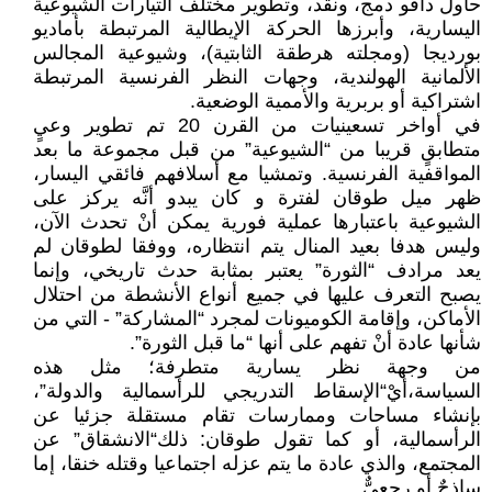
حاول دافو دمج، ونقد، وتطوير مختلف التيارات الشيوعية
اليسارية، وأبرزها الحركة الإيطالية المرتبطة بأماديو
بورديجا (ومجلته هرطقة الثابتية)، وشيوعية المجالس
الألمانية الهولندية، وجهات النظر الفرنسية المرتبطة
اشتراكية أو بربرية والأممية الوضعية.
في أواخر تسعينيات من القرن 20 تم تطوير وعيٍ
متطابقٍ قريبا من “الشيوعية” من قبل مجموعة ما بعد
المواقفية الفرنسية. وتمشيا مع أسلافهم فائقي اليسار،
ظهر ميل طوقان لفترة و كان يبدو أنَّه يركز على
الشيوعية باعتبارها عملية فورية يمكن أنْ تحدث الآن،
وليس هدفا بعيد المنال يتم انتظاره، ووفقا لطوقان لم
يعد مرادف “الثورة” يعتبر بمثابة حدث تاريخي، وإنما
يصبح التعرف عليها في جميع أنواع الأنشطة من احتلال
الأماكن، وإقامة الكوميونات لمجرد “المشاركة” - التي من
شأنها عادة أنْ تفهم على أنها “ما قبل الثورة”.
من وجهة نظر يسارية متطرفة؛ مثل هذه
السياسة،أيْ“الإسقاط التدريجي للرأسمالية والدولة”،
بإنشاء مساحات وممارسات تقام مستقلة جزئيا عن
الرأسمالية، أو كما تقول طوقان: ذلك“الانشقاق” عن
المجتمع، والذي عادة ما يتم عزله اجتماعيا وقتله خنقا، إما
ساذجٌ أو رجعيٌّ.