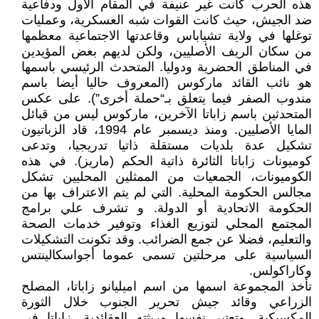
هذه الحرب كانت غير عنيفة في المقام الأول ودفاعية
ضد الجيش، حيث كانت القوات شبه العسكرية، وعمليات
توغلها في ولاية تشياباس وقاعدتها الاجتماعية معظمها
من سكان الريف الأصليين، ولكن لديهم بعض المؤيدين
في المناطق الحضرية ودوليا. المتحدث الرئيسي باسمها
هو نائب القائد ماركوس (المعروف حاليا أيضا باسم
مندوب الصفر فيما يتعلق بـ“حملة أخرى”). على عكس
المتحدثين باسم زاباتا الآخرين، ماركوس ليس من قبائل
المايا الأصليين. ومنذ ديسمبر عام 1994، قاد الزباتيون
تشكيل عدة بلديات مستقلة ذاتيا تدريجيا، وتدعى
كوميونات زاباتا الثائرة ذاتية الحكم (ماريز). في هذه
الكوميونات، الجمعيات من الممثلين المحليين تشكل
مجالس الحكومة المحلية. التي لم يتم الاعتراف بها من
الحكومة الاتحادية أو الدولة. و تشرف علي برامج
المجتمع المحلي لتوزيع الغذاء وتوفير خدمات الصحة
والتعليم، فضلا عن جمع الضرائب. وقد تكونت التشكيلات
السياسية على مرحلتين تسمى عموما أجواسكالينتس
وكاراكولس.
تأخذ المجموعة اسمها من اسم اميليانو زاباتا، المصلح
الزراعي وقائد جيش تحرير الجنوب خلال الثورة
المكسيكية، وتعتبر نفسها وريثته العقائدية. زاباتا في