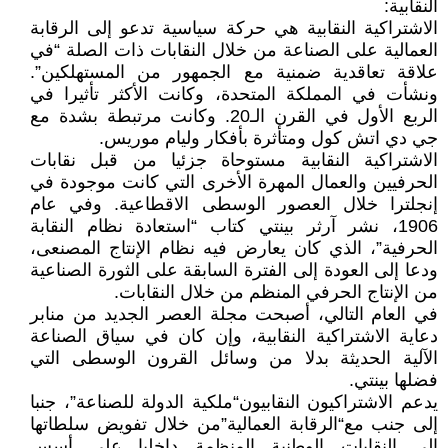
النقابية:
الاشتراكية النقابية هي حركة سياسية تدعو إلى الرقابة
العمالية على الصناعة من خلال النقابات ذات الصلة “في
علاقة تعاقدية ضمنية مع الجمهور من المستهلكين”.
ونشأت في المملكة المتحدة، وكانت الأكثر تأثيرا في
الربع الأول في القرن الـ20. وكانت مرتبطة بشدة مع
جي دي اتش كول ومتأثرة بأفكار وليام موريس.
الاشتراكية النقابية مستوحاة جزئيا من قبل نقابات
الحرفيين والعمال المهرة الأخرى التي كانت موجودة في
إنجلترا خلال العصور الوسطى الاقطاعية. وفي عام
1906، نشر آرثر بينتي كتاب “استعادة نظام النقابة
الحرفية”، الذي كان يعارض فيه نظام الإنتاج المصنعى،
ودعا إلى العودة إلى الفترة السابقة على الثورة الصناعية
من الإنتاج الحرفي المنظم من خلال النقابات.
في العام التالي، أصبحت مجلة العصر الجديد من منابر
دعاية الاشتراكية النقابية، وإن كان في سياق الصناعة
الآلية الحديثة بدلا من وسائل القرون الوسطى التي
فضلها بينتي.
يدعم الاشتراكيون النقابيون“ملكية الدولة للصناعة”، جنبا
إلى جنب مع“الرقابة العمالية”من خلال تفويض سلطاتها
إلى النقابات الوطنية المنظمة داخليا على أسس