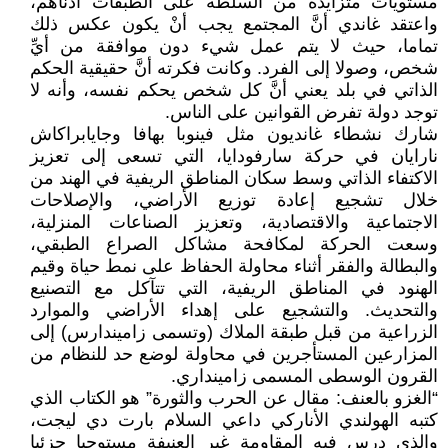
مستويات متزايدة من السلطة على الطبقات أدناهم،
واعتقد غاندي أنَّ المجتمع يجب أنْ يكون عكس ذلك
تماما، حيث لا يتم عمل شيء دون موافقة من أيِّ
شخص، وصولا إلى الفرد. وكانت فكرته أنَّ حقيقية الحكم
الذاتي في بلد يعني أنَّ كل شخص يحكم نفسه، وأنه لا
توجد دولة تفرض القوانين على الناس.
شارك نشطاء غانديون مثل فينوبا بهافا وجايابراكاش
نارايان في حركة سارفودايا، التي تسعى إلى تعزيز
الاكتفاء الذاتي وسط سكان المناطق الريفية في الهند من
خلال تشجيع إعادة توزيع الأراضي، والإصلاحات
الاجتماعية والاقتصادية، وتعزيز الصناعات المنزلية،
وسعت الحركة لمكافحة مشاكل الصراع الطبقي،
والبطالة والفقر أثناء محاولة الحفاظ على نمط حياة وقيم
الهنود في المناطق الريفية، التي تتآكل مع التصنيع
والتحديث. والتشجيع على إهداء الأراضي والموارد
الزراعية من قبل طبقة الملاك (وتسمى زاميندارس) إلى
المزارعين المستأجرين في محاولة لوضع حد للنظام من
القرون الوسطى المسمى زامينداري.
“الغزو بالعنف: مقال عن الحرب والثورة” هو الكتاب الذي
كتبه الهولندي الأناركي داعي السلام بارت دي ليجت،
والذي درس فيه المقاومة غير العنيفة مستوحيا جزئيا