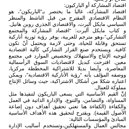
اقتصاد المشاركة أو الباركيون:
اقتصاد المشاركة، غالبا ما يختصر بـ”الباريكون”، هو
النظام الاقتصادي المقترح من قبل الناشط والمنظر
السياسي مايكل ألبرت، والاقتصادي الجذري روبن هانيل.
و كتاب مايكل ألبرت: “اقتصاد المشاركة والمجتمع
التشاركي”،وهو مترجم للعربية، يوفر رؤية ثورية أناركية
تستحق وقابلة للحياة، وحتى لازمة ويحتمل أنْ تكون
كافية. ويستخدم صنع القرار التشاركي كآلية اقتصادية
لتوجيه الإنتاج والاستهلاك وتخصيص الموارد في مجتمع
معين. اقترحت كبديل لاقتصاديات السوق الرأسمالية
المعاصرة، وأيضا بديلا للاشتراكية المخططة مركزيا،
ووصفه المؤلف بأنه “رؤية الأناركية الاقتصادية”، ويمكن
اعتباره شكلا من أشكال الاشتراكية، حيث وسائل الإنتاج
مملوكة للعمال.
إنَّ القيم الأساسية التي يسعى الباريكون لتنفيذها مثل
المساواة، والتضامن، والتنوع، والإدارة الذاتية في العمل
والكفاءة (الكفاءة هنا تعني تحقيق أهداف دون إضاعة
الأصول القيمة). ويقترح لتحقيق هذه الأهداف الأساسية
المبادئ والمؤسسات التالية:
مجالس العمال والمستهلكين،وتستخدم أساليب الإدارة