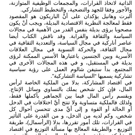
الذاتية لاتخاذ القرارات، والمجمعات الوظيفية المتوازنة،
والأجور وفقا للجهد والتضحية، والتخطيط التشاركي.
ألبرت وهانيل يؤكدان على أنَّ الباريكون هو المقصود
فقط لمعالجة النظرية الاقتصادية البديلة، ويجب أنْ يكون
مصحوبا برؤى بديلة بنفس القدر من الأهمية في مجالات
السياسة والثقافة والقرابة. وقد ناقش الكتاب أيضا
عناصر أناركية في مجال السياسة، والتعددية الثقافية في
مجال الثقافة، والحركة النسوية في مجال العلاقات
الأسرية وبين الجنسين باعتبارها الأسس الممكنة لرؤى
بديلة في المستقبل، و في هذه المجالات الأخرى في
المجتمع. بدأ ستيفن شالوم العمل على رؤية سياسية
تشاركية يسميها “السياسة التشاركية”.
في اقتصاد المشاركة، بدلا من الملكية الخاصة لرأس
المال، فإن كل شخص يملك بالتساوي وسائل الإنتاج.
ويقسم رأس المال فيما بين الجماهير بأكملها فقط،
ولذلك فالملكية متساوية ولا تنتج أيَّ اختلافات في الدخل
أو الحالة أو القوة و إلى أيِّ مدى تتحسن أحوال كل
شخص، وكم لديه من الدخل، و من القدرة على التأثير
في القرارات، تلك أمور تقررها، بدلا (الرأسمال)، طريقة
التوزيع - والطريقة المعالج بها مسألة التوزيع في اقتصاد