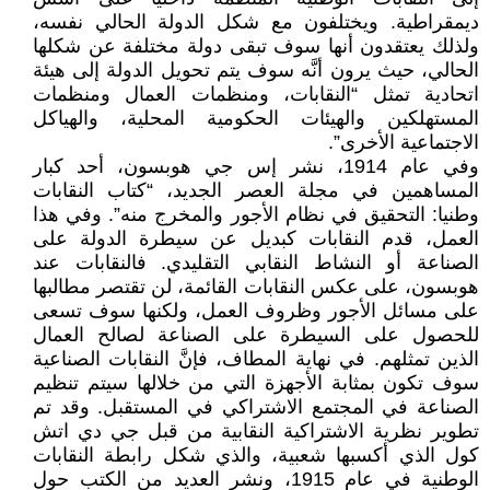
ديمقراطية. ويختلفون مع شكل الدولة الحالي نفسه،
ولذلك يعتقدون أنها سوف تبقى دولة مختلفة عن شكلها
الحالي، حيث يرون أنَّه سوف يتم تحويل الدولة إلى هيئة
اتحادية تمثل “النقابات، ومنظمات العمال ومنظمات
المستهلكين والهيئات الحكومية المحلية، والهياكل
الاجتماعية الأخرى”.
وفي عام 1914، نشر إس جي هوبسون، أحد كبار
المساهمين في مجلة العصر الجديد، “كتاب النقابات
وطنيا: التحقيق في نظام الأجور والمخرج منه”. وفي هذا
العمل، قدم النقابات كبديل عن سيطرة الدولة على
الصناعة أو النشاط النقابي التقليدي. فالنقابات عند
هوبسون، على عكس النقابات القائمة، لن تقتصر مطالبها
على مسائل الأجور وظروف العمل، ولكنها سوف تسعى
للحصول على السيطرة على الصناعة لصالح العمال
الذين تمثلهم. في نهاية المطاف، فإنَّ النقابات الصناعية
سوف تكون بمثابة الأجهزة التي من خلالها سيتم تنظيم
الصناعة في المجتمع الاشتراكي في المستقبل. وقد تم
تطوير نظرية الاشتراكية النقابية من قبل جي دي اتش
كول الذي أكسبها شعبية، والذي شكل رابطة النقابات
الوطنية في عام 1915، ونشر العديد من الكتب حول