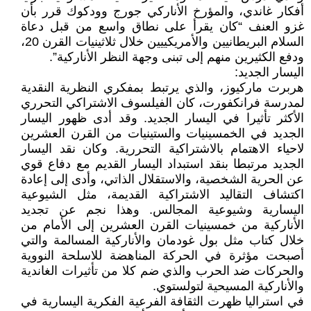
أفكار غاندي، والمؤرخ الأناركي جورج وودكوك قرر بأن
غزو العنف “كان يقرأ على نطاق واسع من قبل دعاة
السلام البريطانيين والأمريكييين خلال ثلاثينيات القرن 20،
ودفع الكثيرين منهم إلى تبنى وجهة النظر الأناركية”.
اليسار الجديد:
هربرت ماركيوز، والذي يرتبط بمفكري النظرية النقدية
لمدرسة فرانكفورت، كان الفيلسوف الاشتراكي التحرري
الأكثر تأثيرا في اليسار الجديد. وقد أدى ظهور اليسار
الجديد في الخمسينيات والستينيات من القرن العشرين
لاحياء الاهتمام بالاشتراكية التحررية. وكان نقد اليسار
الجديد مرتبطا بنقد استبداد اليسار القديم مع دفاع قوي
عن الحرية الشخصية، والاستقلال الذاتي، وأدى إلى إعادة
اكتشاف التقاليد الاشتراكية القديمة، مثل الشيوعية
اليسارية وشيوعية المجالس. وهذا نجم عن تجديد
الأناركية من خمسينيات القرن العشرين إلى الأمام من
خلال كتاب مثل بول غودمان والأناركية المسالمة والتي
أصبحت مؤثرة في الحركة المناهضة للاسلحة النووية
والحركات ضد الحرب والذي ضم كلا من تأثيرات الغاندية
والأناركية المسيحية لتولستوي.
في استراليا ظهرت الثقافة الفرعية الفكرية اليسارية في