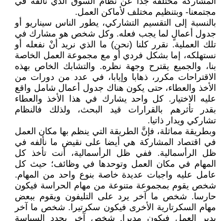
المشاركة مختلفة جدا عن نظام السوق الذي نألفه في
مجتمعنا- وبتنظيم مختلف لأماكن العمل.
بالنسبة إلى التقسيم التشاركي، يطور الناس سيناريو أو
جدول أعمالٍ لما يجب فعله. وكل شخص هو مشارك في
تلك العملية. نقرر كلنا (نحن) ما الذي نريد أنْ نفعله أو
نستهلكه، إما بشكل فردي أو مع مجموعة العمل الخاصة
بنا، والجميع يقترح وجهة نظره. والتشابك الخاص بهذه
الاقتراحات مكرر، ذهابا وإيابا، في عدد من دورات من
الأخذ والعطاء، حتى يكون هناك جدول أعمال شامل واقع
عليه الاختيار. كل واحد يشارك في هذا الأخذ والعطاء
بقدر تأثرهم بالقرارات قيد البحث، ولذلك فالنظام
تشاركي ويدار ذاتيا.
وبطريقة مماثلة، فإنَّ الطريقة التي ينظم بها مكان العمل
في اقتصاد المشاركة هي أيضا على نقيض ما نألفه في
ظل الرأسمالية. ففي ظل الرأسمالية، أنت تأخذ كل
المهام في مكان العمل وتوحدها في وظائف؛ حيث كل
عامل عليه واجبات عديدة خاصة بنوع واحد من المهام.
شخص يقوم بمجموعة متنوعة من مهام الحراسة فيكون
حارسا. شخص ما آخر يرد على التليفون ويقوم ببعض
مهام السكرتارية الأخرى فيكون سكرتيرا. شخص ما آخر
يدير العمل فيكون مديرا. شخص آخر يحدد السياسة