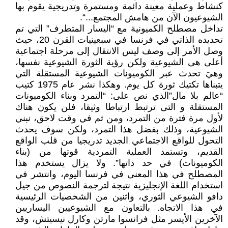
كنشاط وعملية معينة دائمة ومستمرة وتدريجية يقوم بها
الشيوعيون الآن من هامش المجتمع...“.
تداخل مصطلح الكميونية مع “اليسار المتطرف” التي تم
تحديده الذاتي في فرنسا في سبعينيات القرن 20، حيث
وصل الأمر إلى وصف ليس الانتقال إلى مرحلة اجتماعية
أعلى هى الشيوعية ولكن رؤية الثورة الشيوعية نفسها،
وهيَ تحدث عبر الكوميونات الشيوعية المستقلة التي
يتبناها تكتيك ثورة كل يوم. وهكذا نشر عام 1975 كتيب
“عالم بلا مال”الذي نص على: “التمرد وبناء الكوميونات
المستقلة و التى ترتبط ارتباطا وثيقا، فلن يكون هناك
لأول مرة فترة من التمرد، ومن ثم في وقت لاحق، نبني
الشيوعية، وذلك بفضل هذا التمرد، ولكن سوف يحدث
التحول للواقع الاجتماعي الجديد تدريجيا من قلب الواقع
القديم، وتستمد العملية التمردية قوتها من (بناء
الكوميونات) في حد ذاتها”. ولا يزال يستخدم هذا
المصطلح في هذا المعنى في فرنسا اليوم، وانتشر في
استخدام اللغة الإنجليزية نتيجة لترجمة النصوص من جيل
دافو الشيوعي الثوري، واثنين من الشخصيات الرئيسية
في هذا الاتجاه. بالتعاون مع الشيوعيين اليساريين
الآخرين الأيسر مثل فرانسوا مارتن وكارل نيسيتش، وقد