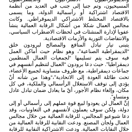
المسيحيون، وتم جنبا إلى جنب في العديد من أنظمة
الاقتصاد اشتراكية أو رأسمالية الدولة، وما يسمى
بالاقتصاد المختلط الاشتراكي الديموقراطي. وكانت
مجالس العمال شكلا من أشكال الرقابة العمالية ينشأ
عفويا لإدارة المنشئات في لحظات الاضطراب السياسي،
والانتفاضات الثورية والأزمات الاقتصادية.
يتبنى تيار تبادل المنافع والمصالح لبرودون خلق
“الديمقراطية الصناعية”، وهو نظام حيث أماكن العمل
فيه سوف يتم تسليمها “لجمعيات العمال المنظمين
ديمقراطيا”. حيث دعا برودون “العمال لتنظيم أنفسهم في
جماعات ديمقراطية، مع ظروف متساوية لجميع الأعضاء،
تحت طائلة العودة إلى الاتحادية”،“وهذا من شأنه أنْ
يؤدي إلى توقف الاستغلال الرأسمالي والملكية، في كل
مكان، وإلغاء نظام الأجور، أيْ ما يعادل ضمان تبادل عادل
ومتساوٍ”.
إنَّ العمال لن يعودوا لبيع قوة عملهم إلى رأسمالي أو إلى
دولة، ولكن سوف يعملون لأنفسهم في التعاونيات، وقد
دعا شيوعيو المجالس، للرقابة العمالية من خلال مجالس
العمال ولجان المصنع. ودعت النقابية للرقابة العمالية من
خلال النقابات العمالية. ودعت الاشتراكية النقابية للرقابة