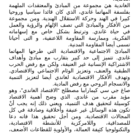
الغاندية هيَ مجموعة من المبادئ والمعتقدات الملهمة
بفلسفة المهاتما غاندي، الذي كان قائدا سياسيا وروحيا
كبيرا في الهند وحركة الاستقلال الهندية. ومن مجموعة
من الأفكار والمبادئ التي تصف الإلهام والرؤية والعمل
في حياة غاندي. وترتبط بشكل خاص مع إسهاماته
الفكرية، وممارسة المقاومة اللاعنفية، و التى أحيانا
تسمى أيضا المقاومة المدنية.
المبادئ الاجتماعية والاقتصادية التي طرحها المهاتما
غاندي. تتميز إلى حد كبير بتقارب مع مبادئ وأهداف
الاشتراكية الإنسانية غير العنيفة، ولكن مع رفض الحرب
الطبقية والعنف، وتعزيز الوئام الاجتماعي والاقتصادي.
وتهدف الأفكار الاقتصادية لغاندي أيضا لتعزيز التنمية
والانسجام الروحي مع رفض المادية.
صاغ جي سي كيماراببا مصطلح “الاقتصاد الغاندي”، وهو
مؤيد مقرب من غاندي. الذي وضح أهمية الاقتصاد
كوسيلة لتحقيق هدف التنمية، ويعني ذلك إنه يجب أنْ
تكون هذه الوسائل غير عنيفة وأخلاقية وصادقة في كل
المجالات الاقتصادية. ومن أجل تحقيق هذا فانه دعا
للمصداقية، واللامركزية للأنشطة الاقتصادية،
والتكنولوجيا كثيفة العمالة، والأولوية للقطاعات الأضعف،