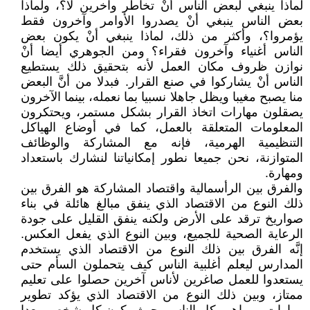
لماذا ينبغي لبعض الناس أنْ تخاطر وآخرين لا؟، ولماذا
بعض الناس ينبغي أنْ يصدروا الأوامر وآخرون فقط
يؤمروا؟، وأكثر من ذلك، لماذا ينبغي أنْ يكون بعض
الناس أغنياء وآخرون فقراء؟ ومن الجوهري أيضا أنْ
نوازن ظروف مكان العمل لأنه بتحقيق ذلك يستطيع
الناس أنْ يشاركوا في صنع القرار. فبدلا من أنَّ البعض
منا يصبح مغيبا ويظل جاهلا نسبيا بما نعمله، بينما الآخرون
يصقلون مهارات اتخاذ القرار بشكل مستمر، ويحتكرون
المعلومات المتعلقة بالعمل، كما في أوضاع الهياكل
التنظيمية الهرمية، فإنه مع المشاركة والوظائف
المتوازنة، نحن جميعا نطور إمكانياتنا لنشارك باستعداد
ومهارة.
والفرق بين الرأسمالية واقتصاد المشاركة هو الفرق بين
ذلك النوع من الاقتصاد الذي ينفق مبالغ هائلة في بناء
صواريخ ترقد على الأرض ولكنه ينفق القليل على جودة
الرعاية الصحية للجميع، وبين النوع الذي يفعل العكس.
إنَّه الفرق بين ذلك النوع من الاقتصاد الذي يستخدم
المدارس ليعلم أغلبية الناس كيف يتحملون السأم حتى
يستعدوا للعمل صاغرين لأناس آخرين حصلوا على تعليم
ممتاز، وبين ذلك النوع من الاقتصاد الذي يؤكد تطوير