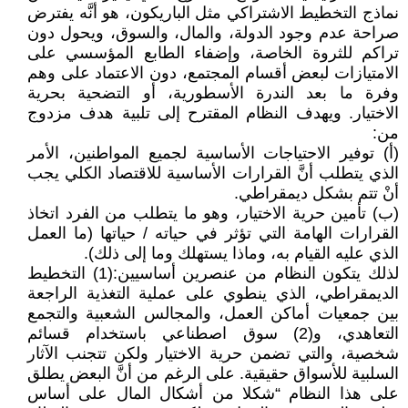
نماذج التخطيط الاشتراكي مثل الباريكون، هو أنَّه يفترض
صراحة عدم وجود الدولة، والمال، والسوق، ويحول دون
تراكم للثروة الخاصة، وإضفاء الطابع المؤسسي على
الامتيازات لبعض أقسام المجتمع، دون الاعتماد على وهم
وفرة ما بعد الندرة الأسطورية، أو التضحية بحرية
الاختيار. ويهدف النظام المقترح إلى تلبية هدف مزدوج
من:
(أ) توفير الاحتياجات الأساسية لجميع المواطنين، الأمر
الذي يتطلب أنَّ القرارات الأساسية للاقتصاد الكلي يجب
أنْ تتم بشكل ديمقراطي.
(ب) تأمين حرية الاختيار، وهو ما يتطلب من الفرد اتخاذ
القرارات الهامة التي تؤثر في حياته / حياتها (ما العمل
الذي عليه القيام به، وماذا يستهلك وما إلى ذلك).
لذلك يتكون النظام من عنصرين أساسيين:(1) التخطيط
الديمقراطي، الذي ينطوي على عملية التغذية الراجعة
بين جمعيات أماكن العمل، والمجالس الشعبية والتجمع
التعاهدي، و(2) سوق اصطناعي باستخدام قسائم
شخصية، والتي تضمن حرية الاختيار ولكن تتجنب الآثار
السلبية للأسواق حقيقية. على الرغم من أنَّ البعض يطلق
على هذا النظام “شكلا من أشكال المال على أساس