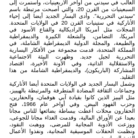
الغالب في سيدني من أواخر الأربعينيات، واستمرت إلى
السبعينيات من القرن 20، والتي أصبحت مرتبطة باسم
“سيدني التحررية”. وأدى اليسار الجديد أيضا إلى إحياء
الأناركية في ستينيات القرن 20 في الولايات المتحدة.
المجلات مثل أمريكا الراديكالية والقناع الأسود في
أمريكا، التضامن، والشعلة الكبيرة والديمقراطية
والطبيعة، والمجلة الدولية الديمقراطية الشاملة، في
المملكة المتحدة، قدمت مجموعة من الأفكار اليسارية
التحررية لجيل جديد. وظهرت البيئة الاجتماعية
والاستقلالية الذاتية، وفي الآونة الأخيرة، اقتصاد
المشاركة (الباريكون)، والديمقراطية الشاملة من هذا
التقليد.
وشمل اليسار الجديد في الولايات المتحدة أيضا الأناركية
وجماعات الثقافة المضادة المتطرفة والمرتبطة بالهيبيز،
مثل اليبيز الذين كانوا بقيادة آبي هوفمان، والحفارين،
وحزب الفهود البيض. وفي أواخر عام 1966، فتح
الحفارون محلات أعطت ببساطة بضائعها للناس مجانا
بعيدا عن الأوراق المالية، وقدمت الغذاء مجانا للجوعى،
ووزعت الأدوية المجانية للمرضى، ووهبت النقود،
ونظمت الحفلات الموسيقية المجانية، ونفذوا الأعمال