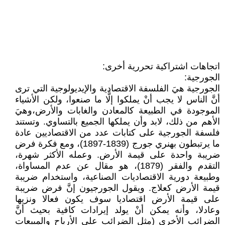
اتجاهات اشتراكية تحررية أخرى:
الجورجية:
الجورجية هيَ الفلسفة الاقتصادية والإيديولوجية التي ترى
أنَّ الناس لا يجب أنْ يملكوا إلَّا ما صنعوا، ولكن الأشياء
الموجودة في الطبيعة كالمعادن والغابات والأرض،وهيَ
الأهم من ذلك، لابد وأن يملكها الجميع بالتساوي. وتستند
فلسفة الجورجية على كتابات عدد من الاقتصاديين عادة
ما يرتبطون بهنري جورج (1839-1897)، ومع فكرة فرض
ضريبة واحدة على قيمة الأرض. وعمله الأكثر شهرة،
التقدم والفقر (1879)، هو مقال عن عدم المساواة،
وطبيعة دورية الاقتصاديات الصناعية، واستخدام ضريبة
قيمة الأرض كعلاج. ويقول الجورجيون إنَّ فرض ضريبة
على قيمة الأرض اقتصاديا سوف يكون فعالا ونزيها
وعادلا، وأنه يمكن أنْ يولد إيرادات كافية بحيث أنَّ
الضرائب الأخرى (مثل الضرائب على الأرباح والمبيعات