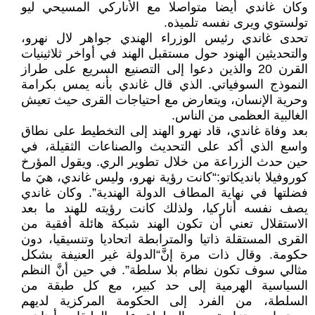
وكان غاندي أيضا متواصلا مع الأناركي المسيحي ليو
تولستوي ويرى نفسه تلميذه.
تحدى غاندي رئيس الوزراء الهندي جواهر لال نهرو،
والتحديثين الهنود حول مستقبل الهند في أواخر ثلاثينيات
القرن 20 والذين دعوا إلى التصنيع السريع على طراز
النموذج السوفياتي. الذي قال غاندي بأنه يمس بكرامة
وحرية الإنسان، ويتعارض مع احتياجات القرى حيث تعيش
الغالبية العظمى من الناس.
بعد وفاة غاندي، قاد نهرو الهند إلى التخطيط على نطاق
واسع الذي أكد على التحديث والصناعات الثقيلة، في
حين حدث الزراعة من خلال تطوير الري. ويقول المؤرخ
كوروفيلا بانديكاتو:“كانت رؤية نهرو، وليس غاندي، هيَ ما
فضلتها في نهاية المطاف الدولة الهندية”. وكان غاندي
يصف نفسه أناركيا، ولذلك كانت رؤيته للهند ما بعد
الاستقلال تعني أن تكون الهند شبكة هائلة أفقية من
القرى المستقلة ذاتيا والمترابطة اتحاديا وتنسيقيا، دون
حكومة. وقال ذات مرة إنَّ“الدولة غير العنيفة بشكل
مثالي سوف تكون نظام بلا سلطة”. في حين أنَّ النظم
السياسية الهرمية إلى حد كبير، مع كل طبقة من
السلطة، من الفرد إلى الحكومة المركزية لديهم