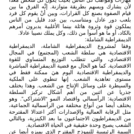
مهارات ومواهب كل الناس بحيث يكون كل شخص معدا
لأن يشارك ويسهم بطريقة متوازنة. إنَّه الفرق ما بين
قيام الصفوة بصنع كل القرارات، وبين أنْ يقوم كل فرد
بلعب دور عادل ومتناسب، بين عدد قليل من الناس
يملكون قوة وثروة هائلة بينما الأغلبية يدبرون أمرهم
بالكاد، أو ما هو أسوأ من ذلك، وكل يملك نصيبا عادلا.
الديمقراطية الشاملة:
وفقا لمشروع الديمقراطية الشاملة، الديمقراطية
الاقتصادية هي سلطة الشعب (المجتمع) في المجال
الاقتصادي، والتي تتطلب التوزيع المتساوي للقوة
الاقتصادية. كما هو الحال مع قضية الديمقراطية المباشرة
والديمقراطية الاقتصادية اليوم هيَ ممكنة فقط في
مستوى تعاهدية الشعب. إنها تنطوي على الملكية
والسيطرة على وسائل الإنتاج من الشعب. وهذا يختلف
جذريا عن اثنين من أهم أشكال تركيز السلطة
الاقتصادية: الرأسمالي واقتصاد النمو “الاشتراكي”. وهو
يختلف أيضا من أنواع مختلفة من الرأسمالية الجماعية،
مثل الرقابة العمالية والإصدارات أكثر اعتدالا المقترحة
من الديمقراطيون الاجتماعيون ما بعد الكينزية، وبالتالي
الشعب يصبح وحدة حقيقية في الحياة الاقتصادية.
السمة الرئيسية للنموذج المقترح الذي يميزه أيضا عن