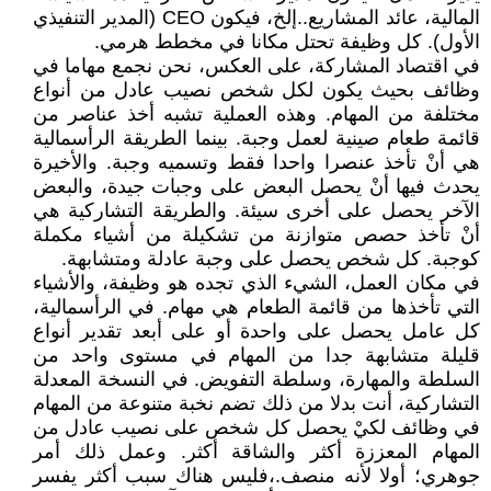
المالية، عائد المشاريع..إلخ، فيكون CEO (المدير التنفيذي
الأول). كل وظيفة تحتل مكانا في مخطط هرمي.
في اقتصاد المشاركة، على العكس، نحن نجمع مهاما في
وظائف بحيث يكون لكل شخص نصيب عادل من أنواع
مختلفة من المهام. وهذه العملية تشبه أخذ عناصر من
قائمة طعام صينية لعمل وجبة. بينما الطريقة الرأسمالية
هي أنْ تأخذ عنصرا واحدا فقط وتسميه وجبة. والأخيرة
يحدث فيها أنْ يحصل البعض على وجبات جيدة، والبعض
الآخر يحصل على أخرى سيئة. والطريقة التشاركية هي
أنْ تأخذ حصص متوازنة من تشكيلة من أشياء مكملة
كوجبة. كل شخص يحصل على وجبة عادلة ومتشابهة.
في مكان العمل، الشيء الذي تجده هو وظيفة، والأشياء
التي تأخذها من قائمة الطعام هي مهام. في الرأسمالية،
كل عامل يحصل على واحدة أو على أبعد تقدير أنواع
قليلة متشابهة جدا من المهام في مستوى واحد من
السلطة والمهارة، وسلطة التفويض. في النسخة المعدلة
التشاركية، أنت بدلا من ذلك تضم نخبة متنوعة من المهام
في وظائف لكيْ يحصل كل شخص على نصيب عادل من
المهام المعززة أكثر والشاقة أكثر. وعمل ذلك أمر
جوهري؛ أولا لأنه منصف.،فليس هناك سبب أكثر يفسر