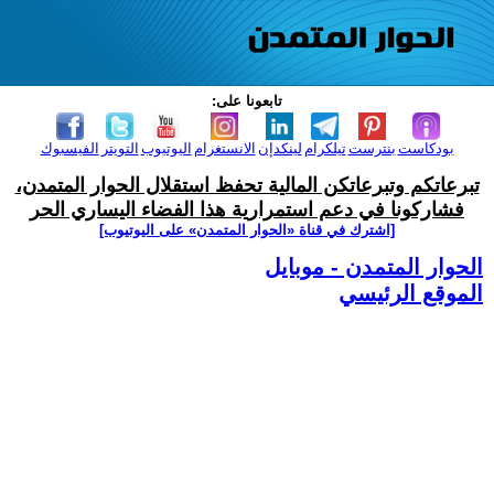
تابعونا على:
بودكاست
بنترست
تيلكرام
لينكدإن
الانستغرام
اليوتيوب
التويتر
الفيسبوك
تبرعاتكم وتبرعاتكن المالية تحفظ استقلال الحوار المتمدن،
فشاركونا في دعم استمرارية هذا الفضاء اليساري الحر
[اشترك في قناة ‫«الحوار المتمدن» على اليوتيوب]
الحوار المتمدن - موبايل
الموقع الرئيسي