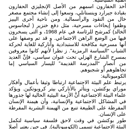
الفنية السياسية.
أخذ الحفارون اسمهم من الأصل الإنجليزي الحفارون
بقيادة جيرارد وينستانلي، وسعوا إلى إنشاء مجتمع مصغر
خال من النقود والرأسمالية. ومن ناحية أخرى اليبيز
وظفوا إيحاءات مسرحية، مثل دفع خنزير ( لبجاسوس
الخالد) كمرشح للرئاسة في عام 1968، و التى يسخرون
فيها من الوضع الراهن الاجتماعي. و قد تم وصفها على
أنها مسرحية مكافحة للاستبدادية وأناركية للغاية لحركة
الشباب “السياسة الرمزية”. ز نظرا لأنهم كانوا معروفين
بمسرح الشارع الهزلي تحت عنوان سياسي، فإنَّ العديد
من أنصار “المدرسة القديمة” لليسار السياسي إما
تجاهلوهم أو شجبوهم.
الكوميونالية:
يرتبط علم البيئة الاجتماعية ارتباطا وثيقا بأعمال وأفكار
موراي بوكتشن، ويتأثر بالأناركي بيتر كروبوتكين. ويؤكد
علماء البيئة الاجتماعية أنَّ الأزمة البيئية الحالية لها جذورها
في المشاكل الاجتماعية والإنسانية، وأن هيمنة الإنسان
المفرطة على الطبيعة تنبع من الهيمنة البشرية المفرطة
على الإنسان.
طور بوكتشن في وقت لاحق فلسفة سياسية لتكمل
البيئة الاجتماعية تسمى (الكوميونالية). في حين يعتبر أصلا