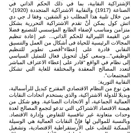
الإشتراكية النقابية، بما في ذلك الحكم الذاتي في
الصناعة (1917) والنقابية الاشتراكية المتجددة (1920)،“
من خلال تلبية هذا المطلب ذو الشقين، وفقا لـ جي دي
اتش كول يمكن أنْ تقدم الاشتراكية التحررية بشكل
متزامن ومناسب لإضفاء الطابع المؤسسي للتصنيع فضلا
عن القيمة الليبرالية للحكم الذاتي... عبر إعادة تنظيم
المجالات الرئيسية للحياة فى أشكال من العمل والتنسيق
النقابي قادرة على إعطاء“أقصى تطوير للتنظيم
الوظيفي"...وسعى كول لتحويل فعال للتمثيل السياسي
إلى نظام في الواقع “قادر على إعطاء الاعتراف المباشر
لتعدد المصالح المعقدة والمختلفة للغاية التي تشكل
المجتمعات”.
النقابية الثورية:
هيَ نوع من النظام الاقتصادي المقترح كبديل للرأسمالية،
وبديلا للدولة الاشتراكية، والذي يستخدم اتحادات النقابات
العمالية الجماعية، أو الاتحادات الصناعية. وهو شكل من
هيمنة الاقتصاد الاشتراكي التي تدعو لتجمع المصالح لعدة
وحدات متعاونة غير تنافسية للتفاوض وإدارة الاقتصاد.
وبالنسبة للموالين لها فإنَّ النقابات العمالية هي الوسيلة
الممكنة للتغلب على الأرستقراطية الاقتصادية، وتشغيل