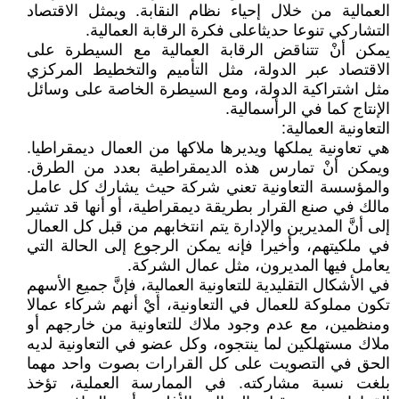
العمالية من خلال إحياء نظام النقابة. ويمثل الاقتصاد
التشاركي تنوعا حديثاعلى فكرة الرقابة العمالية.
يمكن أنْ تتناقض الرقابة العمالية مع السيطرة على
الاقتصاد عبر الدولة، مثل التأميم والتخطيط المركزي
مثل اشتراكية الدولة، ومع السيطرة الخاصة على وسائل
الإنتاج كما في الرأسمالية.
التعاونية العمالية:
هي تعاونية يملكها ويديرها ملاكها من العمال ديمقراطيا.
ويمكن أنْ تمارس هذه الديمقراطية بعدد من الطرق.
والمؤسسة التعاونية تعني شركة حيث يشارك كل عامل
مالك في صنع القرار بطريقة ديمقراطية، أو أنها قد تشير
إلى أنَّ المديرين والإدارة يتم انتخابهم من قبل كل العمال
في ملكيتهم، وأخيرا فإنه يمكن الرجوع إلى الحالة التي
يعامل فيها المديرون، مثل عمال الشركة.
في الأشكال التقليدية للتعاونية العمالية، فإنَّ جميع الأسهم
تكون مملوكة للعمال في التعاونية، أيْ أنهم شركاء عمالا
ومنظمين، مع عدم وجود ملاك للتعاونية من خارجهم أو
ملاك مستهلكين لما ينتجوه، وكل عضو في التعاونية لديه
الحق في التصويت على كل القرارات بصوت واحد مهما
بلغت نسبة مشاركته. في الممارسة العملية، تؤخذ