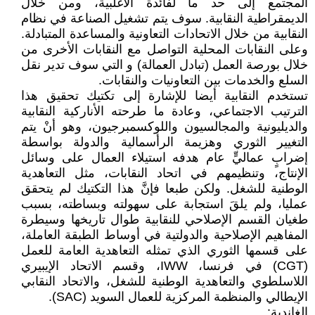
المجتمع إلى حد ما لفائدة الأغلبية، ومن خلال
الديمقراطية النقابية. سوف يتم تشغيل الصناعة في نظام
النقابية من خلال الاتحادات التعاونية والمساعدة المتبادلة.
وعلى النقابات المحلية التواصل مع النقابات الأخرى من
خلال بورصة العمل (تبادل العمالة) و التي سوف تدير نقل
السلع والخدمات بين التعاونيات والنقابات.
تستخدم النقابية أيضا للإشارة إلى تكتيك تحقيق هذا
الترتيب الاجتماعي، وعادة ما طرحته الأناركية النقابية
والديليونية والمجالسيون واللوكسمبرجيون، وهو أنْ يتم
التغيير الثوري وهزيمة الرأسمالية والدولة بواسطة
إضرابٍ عماليٍّ عام هدفه استيلاء العمال على وسائل
الإنتاج، وتنظيمهم في اتحاد النقابات، مثل التعاهدية
الوطنية للشغل. ولكن طبعا فإنَّ هذا التكتيك لم يتحقق
عمليا، ولم يلقَ استجابة على سهولته وبساطته، بسبب
طغيان القسم الإصلاحي للنقابية طوال تاريخها وسيطرة
المفاهيم الإصلاحية والدولتية في أوساط الطبقة العاملة،
على قسمها الثوري الذي تمثله التعاهدية العامة للعمل
(CGT) في فرنسا، IWW، وقسم الاتحاد الإيبيري
اللاسلطوي والتعاهدية الوطنية للشغل، والاتحاد النقابي
الإيطالي والمنظمة المركزية للعمال السويد (SAC).
الغاندية: