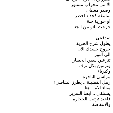
الا من محراب مستور
وصدر مغطى
سامقة كجذع اخضر
او حورية جنة
خرجت للتو من الجنة
صدقيني
يطول شرح الحرية
خروج جسدك الان
الى النور
تنزعين سفن الحصار
وترمين بكل ترف
وكبرياء
مراسي الباخرة
رمل الفضيلة .. يطرز الشاطيء
ميناء الاه .. هنا
يستلقي .. ايضا السرير
فاعيد ترتيب الحجارة
والانتفاضة