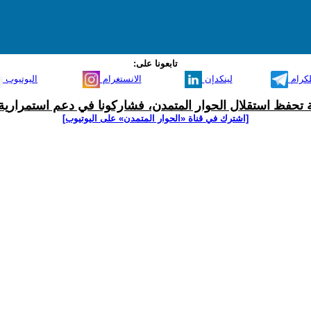
تابعونا على:
لكرام
لينكدإن
الانستغرام
اليوتيوب
ية تحفظ استقلال الحوار المتمدن، فشاركونا في دعم استمرارية 
[اشترك في قناة ‫«الحوار المتمدن» على اليوتيوب]