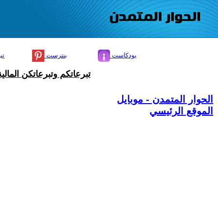
بودكاست
بنترست
تي
تبرعاتكم وتبرعاتكن المال
الحوار المتمدن - موبايل
الموقع الرئيسي