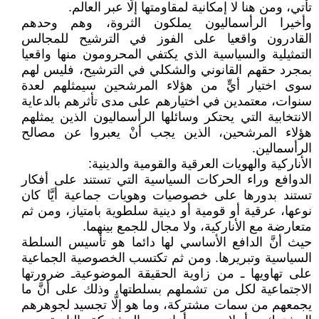
تأتي، ومن هنا لا إمكانية لمقاومتها إلَّا عبر العالم.
وأخيرا الرأسماليون يملكون الثروة، وهم وحدهم
القادرون واقعيا على الفوز في الترشيح للمجالس
التمثيلية والسياسية الذي يكتفي المحرومون منها واقعيا
بمجرد حقهم القانوني والشكلي في الترشيح، فليس لهم
سوى اختيار أيٍّ من هؤلاء المرشحين سيمثلهم لعدة
سنوات، معتمدين في اختيارهم على مدى تأثرهم بالدعاية
الانتخابية التي يحتكر وسائلها الرأسماليون الذين يمثلهم
هؤلاء المرشحين، الذين يجب أنْ يعبروا عن مصالح
الرأسمالين.
الأناركية والهويات العرقية والقومية والدينية:
الدوافع وراء الحركات السياسية التي تستند على أفكار
تستند بدورها على خصوصيات وهويات جماعية أيَّا كان
نوعها، عرقية أو قومية أو دينية سلطوية بامتياز، ومن ثم
متعارضة مع الأناركية، ولا مجال للجمع بينهما.
حيث أنَّ الدافع الأساسي لها دائما هو تأسيس السلطة
السياسية وتبريرها. ومن ثم تكتسب الخصوصية الجماعية
على تهاويها ـ من زاوية الحقيقة الموضوعيةـ ضرورتها
الاجتماعية لكل من تشملهم بسلطتها، وذلك على أنَّ ما
يجمعهم من سمات مشتركة، وما هو إلَّا تجسيد لجوهرهم