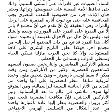
النساء الصينيات غير قادرات على المشي السليم، وذلك
حتى تحافظ الأمة الصينية على خصوصيتها وتراثها. ويعتبر
ختان الإناث جزء من خصوصية الشعب المصري يجب
المحافظة عليه حتى مع ثبوت آثاره المدمرة على الرجل
والمرأة. وفي الحقيقة إنَّ أيَّ تقدم في أيِّ مجتمع لا يأتي
إلَّا من القدرة على التمرد على الموروث، ونقده والشك
فيه، وليس بأيِّ حال من الأحوال تقديسه أو تخليده. سواء
أكان هذا التمرد قد نبع من ذات المجتمع أم نقل إليه من
مجتمع آخر. فهكذا تطور التاريخ البشري على كافة
المستويات. وإلا كنا نحن العرب مازلنا نسكن الخيام
ونمتطي الدواب ونستدفئ بنار الحطب.
معظم الأناركيين المعاصرين والتاريخيين يصفون أنفسهم
كمناهضين للعنصرية. وكثير من الأناركيين ومن وقت
مبكر، لا سيما لوسي بارسونز – وهيَ شخص ملون وعبدة
أمريكية سابقا– تنظر للعنصرية على أنها واحدة من
العديد من الآثار الجانبية السلبية للرأسمالية، ومن المتوقع
أنها سوف تتلاشى في عالم ما بعد الرأسمالية. وبين
الأناركيين الحديثين، فإنَّ مكافحة العنصرية تلعب دورا
أكثر بروزا، والعنصرية ينظر إليها عادة باعتبارها واحدة
من عدة أشكال من التسلسل الهرمي الاجتماعي