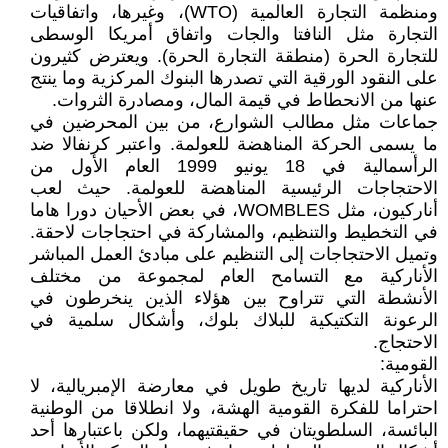
ومنظمة التجارة العالمية (WTO)، وغيرها، واتفاقيات
التجارة مثل النافتا والجات واتفاق أمريكا الوسطى
للتجارة الحرة (منطقة التجارة الحرة). ويعترض كثيرون
على النقود الورقية التي تصدرها البنوك المركزية وما ينتج
عنها من الانحطاط في قيمة المال، ومصادرة الثروات.
جماعات مثل مطالب الشوارع، من بين المحرضين في
ما يسمى الحركة المناهضة للعولمة. واعتبر كرنفالا ضد
الرأسمالية في 18 يونيو 1999 العام الأول من
الاحتجاجات الرئيسية المناهضة للعولمة. حيث لعب
أناركيون، مثل WOMBLES، في بعض الأحيان دورا هاما
في التخطيط والتنظيم، والمشاركة في احتجاجات لاحقة.
وتميل الاحتجاجات إلى التنظيم على مبادئ العمل المباشر
الأناركية مع التسامح العام لمجموعة من مختلف
الأنشطة التي تتراوح بين هؤلاء الذين ينخرطون في
الرعونة التكتيكية للبلاك بلوك، وأشكال سلمية في
الاحتجاج.
القومية:
الأناركية لديها تاريخ طويل في معارضة الإمبريالية، لا
احتراما للفكرة القومية الهشة، ولا انطلاقا من الوطنية
البائسة، السلطويتان في حقيقتيهما، ولكن باعتبارها أحد