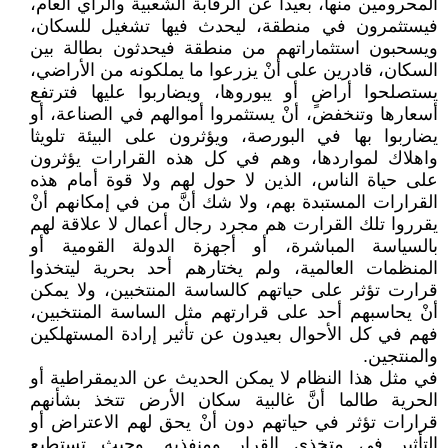
المحرومين منها، بعيدا عن الرقابة الشعبية والرأي العام،
فيستثمرون في منطقة، ليحدث فيها تشغيل للسكان،
ويسحبون استثماراتهم من منطقة فيحدثون بطالة بين
السكان، قادرين على أنْ يزرعوا ما يملكونه من الأراضي،
يستصلحوا أراضٍ أو يبوروها، ويضاربوا عليها فترتفع
أسعارها وتنخفض، أنْ يستثمروا أموالهم في الصناعة، أو
يضاربوا بها في البورصة، ويؤثرون على البيئة تلويثا
واهلاك لمواردها، وهم في كل هذه القرارات يؤثرون
على حياة الناس، الذين لا حول لهم ولا قوة أمام هذه
القرارات المستبدة بهم، ولا شك أنَّ من في إمكانهم أنْ
يقرروا تلك القرارت هم مجرد رجال أعمال لا علاقة لهم
بالسياسة المباشرة، أو أجهزة الدولة القومية أو
المنظمات العالمية، ولم يختارهم أحد بحرية ليتخذوا
قرارت تؤثر على حياتهم كالساسة المنتخبين، ولا يمكن
أنْ يحاسبهم أحد على قرارتهم مثل الساسة المنتخبين،
فهم في كل الأحوال بعيدون عن تأثير إرادة المستهلكين
والمنتجين.
في مثل هذا النظام لا يمكن الحديث عن الديمقراطية أو
الحرية طالما أنَّ غالبية سكان الأرض تتخذ بشأنهم
قرارات تؤثر في حياتهم دون أنْ يحق لهم الاعتراض أو
التأثير في متخذي القرار ومنفذيه. وحيث تستطيع