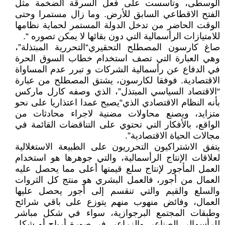
الوسطى، وتأسست على فعل السرقة الضخمة مثل
الفتح الاقطاعي السابق للأرض. وما زال مستمرا وحتى
الوقت الحاضر من تدخل الدولة المستمر لحماية نظامها
للامتيازات الرأسمالية التي دون بقائها لا يمكن تصوره “.
صاغ كارسون المصطلح التحقيري“التحررية المبتذلة”،
وهي العبارة التي تصف استخدام خطاب السوق الحرة
في الدفاع عن رأسمالية الشركات و تبرر عدم المساواة
الاقتصادية. فوفقا لكارسون، يشتق المصطلح من عبارة
“الاقتصاد السياسي المبتذل”، الذي وصفه كارل ماركس
بأنه النظام الاقتصادي الذي“يصبح عمدا اعتذاريا على نحو
متزايد، ويصنع محاولات مضنية لاجراء محادثات من
الواقع، بالأفكار التي تحتوي على التناقضات القائمة في
مجالات الحياة الاقتصادية”.
يتفق الاشتراكيون التحرريون على الطبيعة الاستغلالية
لعلاقات الإنتاج الرأسمالية، والتي جوهرها هو استخدام
العمل المأجور لإنتاج سلع قيمتها أعلى مما يحصل عليه
العمال من أجور، فالعمل البشري هو منتج كل الثروات
والسلع والقيم والتي تنقسم إلى أجور يحصل عليها
العمال، وفائض منهوب منهم يتوزع على باقي شرائح
وطبقات المجتمع البرجوازية، سواء في شكل مباشر
للرأسمالي الصناعي والزراعي في صورة أرباح أو شكل