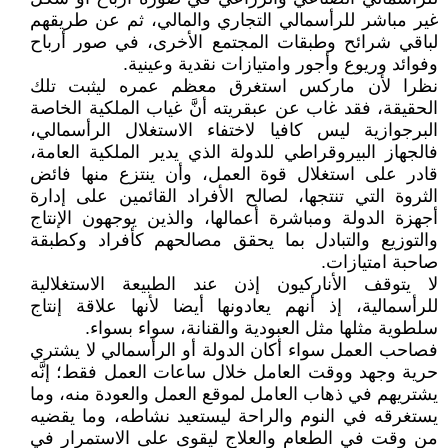
غير مباشر للرأسمالي التجاري والمالي، ثم عن طريقهم
لباقي شرائح وطبقات المجتمع الأخرى، في صور أرباح
وفوائد وريوع وأجور وامتيازات نقدية وعينية.
نظرا لأن ماركس استغرق معظم عمره ليثبت تلك
الحقيقة، فقد غاب عن عبقريته أنَّ غياب الملكية الخاصة
البرجوازية ليس كافيا لاختفاء الاستغلال الرأسمالي،
فالجهاز البيروقراطي للدولة الذي يدير الملكية العامة،
قادر على استغلال قوة العمل، وأن ينتزع منها فائض
الثروة التي تنتجها، لصالح الأفراد القائمين على إدارة
أجهزة الدولة ومباشرة أعمالها، والذين يوجهون الإنتاج
والتوزيع والتبادل بما يحقق مصالحهم كأفراد وكطبقة
صاحبة امتيازات.
لا يتوقف الأناركيون إذن عند الطبيعة الاستغلالية
للرأسمالية، إذ أنهم يعادونها أيضا لأنها علاقة إنتاج
سلطوية مثلها مثل العبودية والقنانة، سواء بسواء.
فصاحب العمل سواء أكان الدولة أو الرأسمالي لا يشتري
حرية وجهد ووقت العامل خلال ساعات العمل فقط؛ إنَّه
يشتريهم في ذهاب العامل لموقع العمل والعودة منه، وما
يستغرقه في النوم والراحة ليستعيد نشاطه، وما يقضيه
من وقت في الطعام والعلاج ليقوى على الاستمرار في