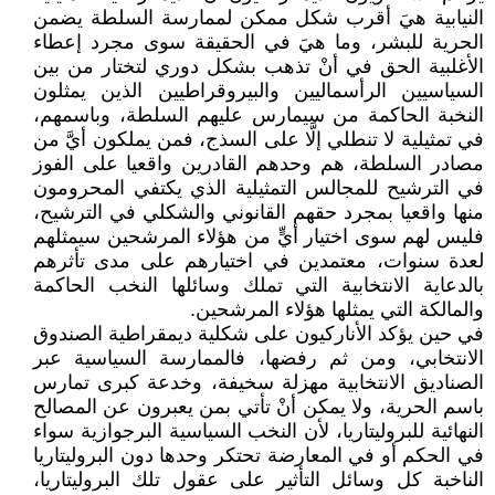
النيابية هيَ أقرب شكل ممكن لممارسة السلطة يضمن
الحرية للبشر، وما هيَ في الحقيقة سوى مجرد إعطاء
الأغلبية الحق في أنْ تذهب بشكل دوري لتختار من بين
السياسيين الرأسماليين والبيروقراطيين الذين يمثلون
النخبة الحاكمة من سيمارس عليهم السلطة، وباسمهم،
في تمثيلية لا تنطلي إلَّا على السذج، فمن يملكون أيَّ من
مصادر السلطة، هم وحدهم القادرين واقعيا على الفوز
في الترشيح للمجالس التمثيلية الذي يكتفي المحرومون
منها واقعيا بمجرد حقهم القانوني والشكلي في الترشيح،
فليس لهم سوى اختيار أيٍّ من هؤلاء المرشحين سيمثلهم
لعدة سنوات، معتمدين في اختيارهم على مدى تأثرهم
بالدعاية الانتخابية التي تملك وسائلها النخب الحاكمة
والمالكة التي يمثلها هؤلاء المرشحين.
في حين يؤكد الأناركيون على شكلية ديمقراطية الصندوق
الانتخابي، ومن ثم رفضها، فالممارسة السياسية عبر
الصناديق الانتخابية مهزلة سخيفة، وخدعة كبرى تمارس
باسم الحرية، ولا يمكن أنْ تأتي بمن يعبرون عن المصالح
النهائية للبروليتاريا، لأن النخب السياسية البرجوازية سواء
في الحكم أو في المعارضة تحتكر وحدها دون البروليتاريا
الناخبة كل وسائل التأثير على عقول تلك البروليتاريا،