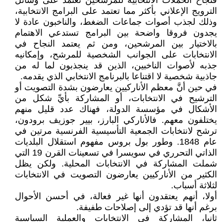
فنجاح الحملات الانتخابية للمرشحين تعتمد على وسائل
الترويج الإعلاني بأكثر مما تعتمد على البرامج الانتخابية،
وذلك لجذب أصوات جماعات الضغط، والناخبون عادة لا
يجدون فروقا واضحة بين البرامج تستدعي الاهتمام
بالاختيار بين المرشحين، ومن ثم يعتمد النجاح في
الانتخابات على الجوانب الشخصية للمرشح، وإمكانيه
جذبه لأصوات الناخبين، الذين قد ينجذبون لما له من
جاذبية شخصية لا اقتناعا بالبرنامج الانتخابي الذي يقدمه.
في حين أنَّ معظم الأناركيين يعارضون بشدة التصويت أو
الترشيح في الانتخابات، أو المشاركة بأيِّ شكل من
الأشكال في مؤسسة الدولة، فهناك عدد قليل منهم
يختلفون معهم. فالأناركي البارز، بيير جوزيف برودون،
ترشح لانتخابات الجمعية التأسيسية الفرنسية مرتين في
عام 1848. وطور بول بروس مفهوم استقلال البلديات
الذاتي التحرري في سويسرا في تسعينات القرن 19 التي
شملت المشاركة في الانتخابات المحلية. ولكن يظل
الكثير من الأناركيين يعارضون التصويت في الانتخابات
لثلاثة أسباب.
أولا، أنهم يعتقدون أنها غير فعالة، في أحسن الأحوال
برغم أنها قد تؤدي إلى إصلاحات طفيفة.
ثانيا، المشاركة في الانتخابات والعملية السياسية