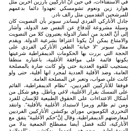
في الاستفتاءات، في حين أنَّ أناركيين بارزين آخرين مثل
هوارد زين ونعوم تشومسكي تعهدوا دائما بدعمهم
للمرشحين التقدميين مثل رالف نادر.
جادل الأناركي الفردي ليساندر سبونر بأن التصويت كان
وسيلة مشروعة للدفاع عن النفس ضد الدولة، وأشار
إلى أنَّ العديد من أنصار الدولة يعتبرون كلا من التصويت
والامتناع يمكن أنْ يكونا اعترافا بشرعية الدولة. ويقدم
مقال سبونر “لا خيانة” الطعن الأناركي الفردي على
الحجة التي بررت بها الحكومات الديمقراطية شرعيتها
بكونها قائمة على موافقة الأغلبية، باعتباره منطقا
يستجيب للقوة العددية حتى ولو كانت ضارة بالمصلحة
العامة، وضد الأقلية العددية لمجرد انها أقلية، حتى ولو
كانت على صواب، وتعبر عن المصلحة العامة.
فوفقا للأناركيين الفرديين، “نظام الديمقراطية، القائم
على التمسك بقرار الأغلبية، لاغي وباطل. وهو شكل من
أشكال الاعتداءات على الحقوق الطبيعية للإنسان للفرد
ومن ثم ظالم ورمزا لاستبداد الأغلبية بالأقلية”. وانتقد
التحرري الكوميوني موراي بوكتشن الأناركيين الفرديين
لمعارضتهم الديمقراطية، وقال إنَّ“حكم الأغلبية” يتفق مع
الأناركية، لكنه فضل أيضا مصطلح الجمعية بدلا من
الديمقراطية. وبدورهم اتهموا بوكتشن بـ”الدولانية