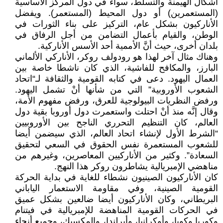
أشكال الهيمنة والتسلط، سواء في دول المركز الأساسية
(المستعمرين) أو دول المحيط (المستعمر). ويفضل
الأناركيون بشكل عام، التركيز على بناء الثورات في
الوطن، والقيام بأعمال التضامن من أجل الرفاق في
بلدان أخرى، حيث أنَّ الأممية أحد الأسس الأناركية.
وهناك مثال آخر لهذا هو رودولف روكر، الأناركي الألماني
البارز، والمكافح للفاشية، الذي كان ناشطا خاصة بين
العمال اليهود. دعى في كتابه القومية والثقافة لـ“اتحاد
الشعوب الأوروبية” التي من شأنها أنْ تشمل اليهود.
ورفض النظريات البيولوجية للعرق، ورفض مفهوم الأمة،
وقال إنَّه منذ أنْ احتلت واستعمرت دول أوروبا بقية دول
العالم، كان التنظيم التحرري الناجح بين الأوروبيين
“الشرط الأول لإنشاء اتحاد العالم، الذي سيضمن أيضا
للشعوب المستعمرة نفس الحقوق في السعي لتحقيق
السعادة”. وكثير من الأناركيين المعاصرين، وغيرهم من
مناهضي الإمبريالية يشاطرون روكر هذا النهج.
كان الأناركيون الصينيون نشطاء للغاية في بداية الحركة
القومية الصينية، وفي مقاومة الاستعمار الياباني
البريطاني، وكان الأناركيون أيضا ضالعين بشكل عميق
في الحركات القومية المناهضة للإمبريالية في فيتنام
وكوريا وكوبا، وأوكرانيا، وأيرلندا، والمكسيك، وجميع أنحاء