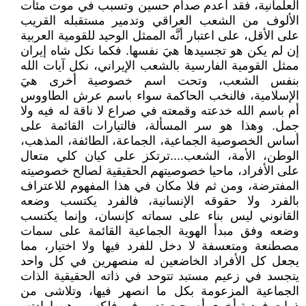
العلمانية، فقد أعدم صدام حسين وتسبب في موت مئات
الألوف من الشعب العراقي وتدمير مستقبله القريب
على الأقل، على اعتبار أنَّه الممثل الوحيد للقومية العربية
إن لم يكن هو تجسيدها هيَ نفسها. فكما نكل شاه إيران
ممثل القومية الفارسية بالشعب الإيراني، نكل آيات الله
بنفس الشعب، وتحت اسم خصوصية أخرى هيَ
الإسلامية، فالنخب الحاكمة سواء باسم عرش الطاووس
أم باسم الله خدعته وقمعته في صراع لا ناقة له فيه ولا
جمل. وهذا هو سر المسألة، فالتيارات القائمة على
أساس الخصوصية الجماعية، الجماعة، الطائفة، المذهب،
الوطن، الأمة، الشعب....ترتكز على كيان كلي متعال
على الأفراد، ماحيا خصوصيتهم الحقيقية لصالح خصوصيته
المفترضة، ومن ثم فلا مكان في هذا المفهوم للاعتراف
بالفرد ولا حقوقه الإنسانية، فالفرد يكتسب وضعه
القانوني ليس بناء على سماته كإنسان، وإنما يكتسب
وضعه وفق مبدأ الهوية الجماعية القائمة على سمات
مصطنعة ومتعسفة لا دخل للفرد فيها ولا اختيار، مما
يجعل كل الأفراد الخاضعين له منصهرين في كل واحد
يتجسد في زعيم مستبد تتوحد في ذاته الحقيقية الذات
الجماعية المزعومة بكل ما انصهر فيها، وتلاشى من