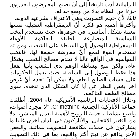
البرلمانية أدت تاريخيا إلى أنْ يصبح المعارضون الجذريون
جزءا من النظام بدلا من وضع حد له.
ثالثا، لأن حجم التصويت يعني الاعتراف بشرعية الدولة.
وأكثرها أهمية هو فكرة أنَّ الديمقراطية التمثيلية نفسها
معيبة بشكل أساسي. في جوهرها، حيث تستخدم النخب
السياسية المتصارعة للطبقة الحاكمة، الأوهام
الديمقراطية للوصول إلى السلطة على الشعب، ومن ثم
تستخدم القوة لقمع أيِّ معارضة حقيقة لها. فالنخب
السياسية في الواقع غالبا لا تخدم مصالح الشعب بشكل
عام، ولكن تنتج ببساطة الوهم لدى الشعب بأنها تفعل
هذا فقط للوصول إلى السلطة، حيث تعمل الحكومات
على حساب الصالح العام، ولا يمكن أنْ تخدم أيَّ غرض
آخر بغض النظر عن أيا كان الشكل الذي تتخذه، سوى
مصالح الطبقة الحاكمة.
وخلال الانتخابات الرئاسية الأمريكية عام 2004، أطلقت
جماعة الأناركية الجمعية CrimethInc. “لا مجرد أصوات،
واصنع نشاطا”، حملة للترويج لأهمية العمل المباشر، بدلا
من التغيير الانتخابي. والأناركيون في بلدان أخرى غالبا ما
يشاركون في حملات مكافحة للتصويت مماثلة. والبعض
الآخر يدافع عن نهج أكثر واقعية، بما في ذلك التصويت