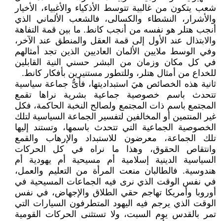
شعب يتكون من غالبية تتوسط الأذكياء والأغبياء، الأخيار
والأشرار، النشطاء والكسالى، فالشعب الألماني الذي
أنجب هتلر هو نفسه من أنجب كانط. ما بين قمة التفاهة
والابتذال عند الأول إلى قمة العقل والمنطق عند الآخر،
وفي الوسط ملايين الألمان العاديين الذين تجد أمثالهم
في كل مكان وزمان من البشر حسني النية القابلين
للخداع من أمثال هتلر، وللتطور مستنيرين بأفكار كانط.
ثانية هذه الخصائص هيَ استبداديتها، فأىُّ جماعة سياسية
تتحدث باسم خصوصية جماعية بشرية نراها تقمع
المجتمع باسم ذات المجتمع ولصالح النخبة الحاكمة، فكل
غير المنتمين أو المخالفين لتفسير الجماعة السياسية لتلك
الخصوصية الجماعية التي تتحدث باسمها، وتستند إليها
تلك الجماعة، معرضون للاستبداد والإرهاب والقمع
وانتقاص الحقوق، وهذا ما نراه في كل الحركات
السياسية الدينية إسلامية أم مسيحية أم يهودية أم
هندوسية. فالطالبان منعت المرأة من التعليم والعمل،
في نفس الوقت الذي نرى فيه الجماعات المسيحية في
أوروبا وأمريكا تهاجم حقي الطلاق والإجهاض، في نفس
الوقت الذي يرجم فيه اليهود المتطرفون السيارات التي
تمر بالقدس يوم السبت، ولا تستثنى الحركات القومية