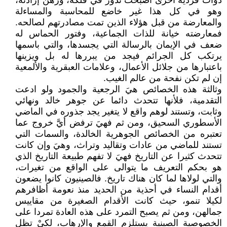
ذوات فردية أخرى أصبحت تدور في فلكه، ورهن إرادته،
وهو في كل هذا غير خاضع للمحاسبة والمساءلة
والمعارضة من قبل هؤلاء الذين تمت مصادرتهم لصالحه.
فمعارضته خيانة للذات الجماعية، وفتور الحماس له
ضعف في الإيمان بالرسالة التي يجسدها، والتي باسمها
يرتكب كل الجرائم فيجد من يبررها له بل ويزينها
باعتبارها من جلائل الأعمال، وعلامات العبقرية والألمعية
إن لم تكن نفحة من عالم الغيب.
وثالثة هذه الخصائص هيَ الرجعية والجمود ولو ادعت
التقدمية، فلأنها تتحدث دائما عن جوهر خالد ونهائي
وثابت، وتستند لوهم واقع لا يتغير يجد جذوره في الماضي
الأسطوري السحيق، ومن ثم فهيَ ترفض أيَّ خروج عما
تعتبره من الخصائص الجوهرية الخالدة، والسمات التي
تستند للماضي من عادات وتقاليد وتراث، وهيَ وإن كانت
تتحدث كثيرا عن التاريخ فهيَ لا تفهم طبيعة التاريخ الذي
هو بحكم التعريف ما يتوالى على الواقع من تغيرات،
والتي لولاها لما كان هناك تاريخ. فالصينيون كانوا يضعون
أقدام النساء في أحذية من الحديد منذ نعومة أظافرهم
لكيلا تنمو، حيث كانت الأقدام الصغيرة من مقاييس
جمالهن، ومن ثم يصبح التمرد على هذه العادة تمردا على
الخصوصية الصينية يستلزم القمع والإرهاب، لكيْ تظل