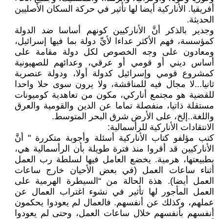
أفريقيا. الأناركية أيضا لها تأثير في حركة السكان الأصليين
الحديثة.
وجدير بالذكر أنَّ الأناركيين كونهم أساسا ضد الدولة
كمؤسسة، فهم الأكثر عداءا لأيِّ دولة بما فيها إسرائيل،
ومعادون على وجه الخصوص لكل دولة مقامة على
أساس ديني أو قومي أو عرقي، وعدائهم للصهيونية
كمشروع قومي وإسرائيل كدولة أولا، ودولة عنصرية
ثانيا...لا مجال فيه للمناقشة، ولا يرون سوى حلا واحدا
للقضية هو مجتمع أناركي، مكون من تعاهدية كوميونات
مستقلة ذاتيا، منفصلة تماما عن الدين والقومية والعرق
واللغة..إلخ، على الأرض شرق البحر المتوسط.
الانتقادات الأناركية للرأسمالية:
كتب مؤلفو كتاب الأناركية أسئلة وأجوبة متكررة " أنَّ
الأناركيين قد أقروا منذ فترة طويلة بأن الرأسمالية هي،
بطبيعتها، هرمية. يخضع العامل فيها لسلطة رب العمل
أثناء ساعات العمل (في بعض الأحيان خارج ساعات
العمل أيضا). هذة الحالة من “السيطرة الهرمية على
العمل المأجور لها تأثير في نشوء اغتراب العمال عن
عملهم، وكذلك عن أنفسهم. فالعمال لم يعودوا يحكمون
أنفسهم بأنفسهم خلال ساعات العمل، وحتى لم يعودوا