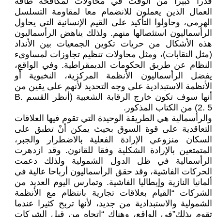
قدرا كبيرا من الوقت في محاولات لمكافحة طاقة
العمال الذين يعملون للانضمام معا لمقاومة التسلسل
الهرمي، وحاولوا التأكيد على القيم الإنسانية التي يحاول
الرأسماليون استئصالها منهم. ولذلك يناهض الرأسماليون
هذه الأشكال من حريات تكوين الجمعيات بين الأنداد
(مثل النقابات)، ومثل محاولات تنظيم تجاوزات لمساوىء
النظام عن طريق الحكومات الديمقراطية. وفي الواقع،
يفضل الرأسماليون الأنظمة المركزية، النخبوية أو
الأنظمة الاستبدادية على وجه التحديد لأنهم على يقين من
أنها سوف تكون خارج الرقابة الشعبية (أنظر القسم B.
2. 5) من الكتاب المذكور.
والرأسمالية هي الطريقة الوحيدة التي تقوم فيها العلاقات
التعاقدية على قوة السوق بحيث يمكن أنْ تطبق على
السكان منزوعي الإرادة الفعلية بالاضطرار والجبر،
المتمتعين بالإرادة الشكلية وفقا للقانون. وقد ازدهرت
الرأسمالية في ظل الدول الشمولية ولذلك دعمت
الحركات الفاشية، وقد حقق الرأسماليون أرباحا عالية في
ألمانيا النازية وإيطاليا الفاشية. وتمارس اليوم العديد من
الشركات “القيام بعلاقات تجارية بانتظام مع الأنظمة
الشمولية والاستبدادية من جديد، لأنها تربح كثيرا عندما
تقوم بذلك”في الواقع، وهناك “اتجاه من قبل الشركات