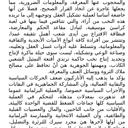
والمحجوب عنها المعرفة، والمعلومات الضرورية، مما
يجعلها عاجزة عن اتخاذ القرار الصحيح، فضلا عن أنها
خاضعة أساسا لعملية تشكيل العقل وتوجيهه إلى ما تريده
هذه النخب من أراء، والتي تتنافس فيما بينها في لعبة
كراسيَ موسيقية، لتبادل مقاعد الحكم والمعارضة،
فبطاقة الاقتراع بين أيدى شعب أهمل تثقيفه عمدا،
وتنتشر بين أفرادة كافة أنواع الأميات الأبجدية والثقافية
والمعلوماتية، وتتسلط عليه أدوات غسل العقل وتعليبه،
وصناعة الوعي وتشكيله، ليست سوى حيلة ماكرة لإنتاج
وتجديد إنتاج نخب حاكمة ترتدي أقنعة التمثيل الشعبي
الكاذب، ومهمتها الجوهرية هيَ أنْ تحافظ على مصالح
ملاك الثروة ووسائل العنف والمعرفة.
يؤكد ما يذهب إليه الأناركيون ضعف الحركات السياسية
والنقابية العمالية، وأن المشاركة الجماهيرية في النقابات
والأحزاب السياسية خصوصا، والعملية البرلمانية عموما
قد تدهورت بمعدلات مذهلة، لتتحكم في العملية
السياسية كلها جماعات الضغط للقضية الواحدة كالبيئةـ
والأقليات من جانب الناخبين، والمال والعصبيات القبلية
والطائفية، وأن العملية الانتخابية والممارسة البرلمانية
من أولها لآخرها هيَ مجرد سيرك للثرثرة والتضليل،