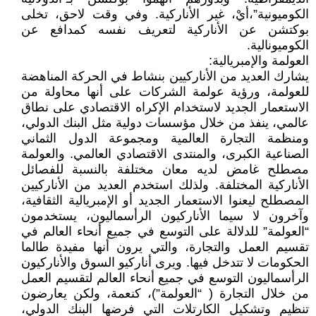
الكوميونية”،أيْ، غير الأناركية. وفي وقت لاحق، تخلى
بوكتشن عن الأناركية لتعريف نفسه كمدافع عن
الكوميونالية.
العولمة والإمبريالية:
يشارك العديد من الأناركيين بنشاط في الحركة المناهضة
للعولمة، ورؤية عولمة الشركات على أنها محاولة من
الاستعمار الجديد لاستخدام الإكراه الاقتصادي على نطاق
عالمي، ينفذ من خلال مؤسسات دولية مثل البنك الدولي،
ومنظمة التجارة العالمية ومجموعة الدول الثماني
الصناعية الكبرى، والمنتدى الاقتصادي العالمي. والعولمة
مصطلح غامض لديه معان مختلفة بالنسبة للفصائل
الأناركية المختلفة. ولذلك استخدم العديد من الأناركيين
المصطلح ليعنوا الاستعمار الجديد أو الإمبريالية الثقافية،
وآخرون لا سيما الأناركيون الرأسماليون، يستخدمون
“العولمة” للدلالة على التوسع في جميع أنحاء العالم في
تقسيم العمل والتجارة، والتي يرون أنها مفيدة طالما
الحكومات لا تتدخل فيها. ويرى أناركيو السوق والأناركيون
الرأسماليون التوسع في جميع أنحاء العالم لتقسيم العمل
من خلال التجارة ( “العولمة”)، كنعمة، ولكن يعارضون
تنظيم وتشكيل الكارتلات التي فرضها البنك الدولي،