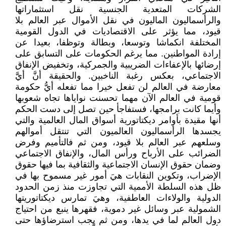
الشركات المتعدية الجنسية نقل استثماراتها
والرأسماليون الماليون في نقل الأموال عبر العالم بلا
قيود، مما يؤثر على الاقتصاديات في الدول القومية
المختلفة انكماشا وتوسعا، وبطالة وتوظفا، بعيدا عن
إرادة المواطنين. مما يرغم الحكومات على التسابق على
إرضائها بالإعفاءات الضريبية والجمركية، وتخفيض الإنفاق
الاجتماعي، بعكس رغبة الناخبين. والحقيقة أنَّ أيَّ
معارضة في العالم لن تفعل خيرا مما تفعله أيُّ حكومة
قومية في العالم الآن مهما تحسنت نواياها تجاه شعوبها
وأيما كانت برامجها، فستفاجأ حين تصل إلى دست الحكم
أنها مقيدة بأوامر ديكتاتورية أسواق المال العالمية والتي
يجسدها الرأسماليون العالميون التي تنتقل أموالهم
وسلعهم عبر العالم بلا قيود، ومن ثم فالتأميم وفرض
الضرائب على الأرباح ورأس المال، والإنفاق الاجتماعي
وضمان حقوق الإنسان الاجتماعية والثقافية بما فيها حقوق
الإضراب، وتكوين النقابات هيَ أمور غير مسموح بها في
ظل هذه السلطة الأممية التي تجاوزت منذ زمن الحدود
الدولية والولاءات العاطفية، وهيَ تمارس ديكتاتوريتها
الشمولية عبر وسائل غير دموية، فقهرها ينبع من احتياج
دول العالم لما في يدها، ومن ثم يجب استرضاؤها حتى