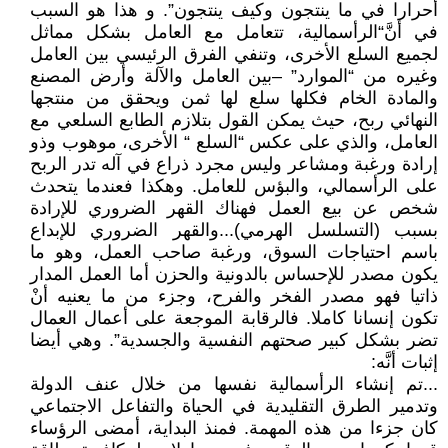
أحرارا في ما ينتجون وكيف ينتجون”. و هذا هو السبب
في أنَّ“الرأسمالية، تتعامل مع العامل بشكل مماثل
لجميع السلع الأخرى، وتنفي الفرق الرئيسي بين العامل
وغيره من “الموارد” –بين العامل والآلة وأرض المصنع
والمادة الخام فكلها سلع لها ثمن ويحقق من منتجها
النهائي ربح، حيث يمكن القول بتلازم الطابع السلعي مع
العامل، والذي على عكس “السلع “ الأخرى، موهوب وذو
إرادة ورغبة ومشاعر وليس مجرد ذراع في آله تدر الربح
على الرأسمالي، والبؤس للعامل. وهكذا فعندما يتحدث
شخص عن بيع العمل فهناك القهر الضروري للإرادة
بسبب (التسلسل الهرمي)...والقهر الضروري للإبداع
باسم احتياجات السوق، ورغبة صاحب العمل، وهو ما
يكون مصدر للإحساس بالدونية والحزن أما العمل المدار
ذاتيا فهو مصدر الفخر والفرح، وجزء من ما يعنيه أنْ
تكون إنسانا كاملا. فالرقابة الموجعة على أعمال العمال
تضر بشكل كبير صحتهم النفسية والجسدية”. وهي أيضا
إثبات أنَّه:
...تم إنشاء الرأسمالية نفسها من خلال عنف الدولة
وتدمير الطرق التقليدية في الحياة والتفاعل الاجتماعي
كان جزءا من هذه المهمة. فمنذ البداية، أمضى الرؤساء