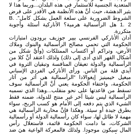
المتعدية الجنسية للاستثمار في هذه البلدان...وربما هذا لا
يثير الدهشة، حيث أنَّ هذه الأنظمة هي الأقدر على فرض
الشروط الضرورية على سلعة العمل بشكل كامل”. B.
1. 2 هل الرأسمالية هرمية؟ الأناركية أسئلة وأجوبة
متكررة.
أدان الأناركي الفرنسي بيير جوزيف برودون امتيازات
الحكومة التي تحمي مصالح الرأسمالية والبنوك وملاك
الأرض، وتراكم أو اكتساب الممتلكات (وأيَّ شكل من
أشكال القهر الذي أدى إلى ذلك) ولذلك اعتقد أنَّ كلا من
الرأسمالية والدولة تعيقان المنافسة وتبقيان الثروة في
أيدي قلة من الناس. ورأى الأناركي الفردي الإسباني
ميغيل خيمينيز إيغوالادا “الرأسمالية هي أثر من آثار
الحكومة، واختفاء الحكومة يعني أنَّ الرأسمالية سوف
تسقط من قاعدتها على نحو منقلب...وهذا الذي نسميه
الرأسمالية ليس شيئا آخر غير منتج للدولة، ضمنه فقط
الشيء الذي يتم دفعه إلى الأمام هو كسب الربح، سواء
بطرق جيدة أو سيئة. وهكذا فإنَّ محاربة الرأسمالية هي
مهمة لا طائل لها، سواء كان رأسمالية الدولة أو رأسمالية
الشركات، ما دامت الحكومة قائمة، فاستغلال رأس
المال سيكون موجودا. ولذلك فالمعركة الواعية هيَ ضد