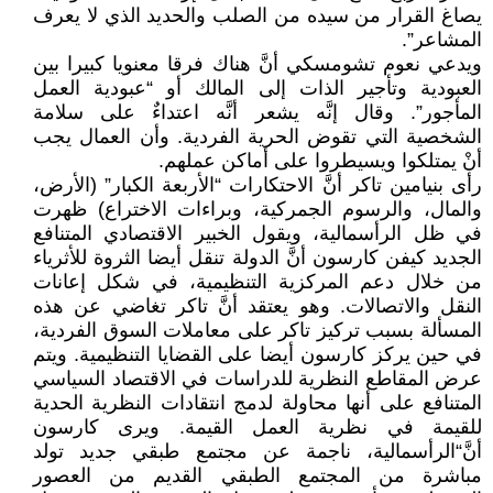
يصاغ القرار من سيده من الصلب والحديد الذي لا يعرف
المشاعر”.
ويدعي نعوم تشومسكي أنَّ هناك فرقا معنويا كبيرا بين
العبودية وتأجير الذات إلى المالك أو “عبودية العمل
المأجور”. وقال إنَّه يشعر أنَّه اعتداءٌ على سلامة
الشخصية التي تقوض الحرية الفردية. وأن العمال يجب
أنْ يمتلكوا ويسيطروا على أماكن عملهم.
رأى بنيامين تاكر أنَّ الاحتكارات “الأربعة الكبار” (الأرض،
والمال، والرسوم الجمركية، وبراءات الاختراع) ظهرت
في ظل الرأسمالية، ويقول الخبير الاقتصادي المتنافع
الجديد كيفن كارسون أنَّ الدولة تنقل أيضا الثروة للأثرياء
من خلال دعم المركزية التنظيمية، في شكل إعانات
النقل والاتصالات. وهو يعتقد أنَّ تاكر تغاضي عن هذه
المسألة بسبب تركيز تاكر على معاملات السوق الفردية،
في حين يركز كارسون أيضا على القضايا التنظيمية. ويتم
عرض المقاطع النظرية للدراسات في الاقتصاد السياسي
المتنافع على أنها محاولة لدمج انتقادات النظرية الحدية
للقيمة في نظرية العمل القيمة. ويرى كارسون
أنَّ“الرأسمالية، ناجمة عن مجتمع طبقي جديد تولد
مباشرة من المجتمع الطبقي القديم من العصور