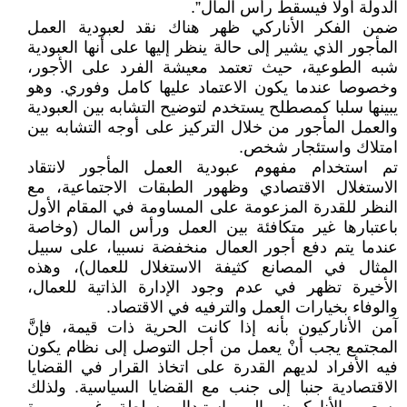
الدولة أولا فيسقط رأس المال”.
ضمن الفكر الأناركي ظهر هناك نقد لعبودية العمل
المأجور الذي يشير إلى حالة ينظر إليها على أنها العبودية
شبه الطوعية، حيث تعتمد معيشة الفرد على الأجور،
وخصوصا عندما يكون الاعتماد عليها كامل وفوري. وهو
يبينها سلبا كمصطلح يستخدم لتوضيح التشابه بين العبودية
والعمل المأجور من خلال التركيز على أوجه التشابه بين
امتلاك واستئجار شخص.
تم استخدام مفهوم عبودية العمل المأجور لانتقاد
الاستغلال الاقتصادي وظهور الطبقات الاجتماعية، مع
النظر للقدرة المزعومة على المساومة في المقام الأول
باعتبارها غير متكافئة بين العمل ورأس المال (وخاصة
عندما يتم دفع أجور العمال منخفضة نسبيا، على سبيل
المثال في المصانع كثيفة الاستغلال للعمال)، وهذه
الأخيرة تظهر في عدم وجود الإدارة الذاتية للعمال،
والوفاء بخيارات العمل والترفيه في الاقتصاد.
آمن الأناركيون بأنه إذا كانت الحرية ذات قيمة، فإنَّ
المجتمع يجب أنْ يعمل من أجل التوصل إلى نظام يكون
فيه الأفراد لديهم القدرة على اتخاذ القرار في القضايا
الاقتصادية جنبا إلى جنب مع القضايا السياسية. ولذلك