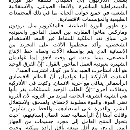
يسعى الأناركيون إلى استبدال سلطة غير مبررة
بالديمقراطية المباشرة، والاتحاد الطوعي، والاستقلالية
الشعبية في جميع جوانب الحياة، بما في ذلك المجتمعات
الطبيعية والمؤسسات الاقتصادية.
مع ظهور الثورة الصناعية، فالمفكرون مثل برودون
وماركس صاغوا المقارنة بين العمل المأجور والعبودية
في سياق نقد الملكية للنشاط غير المعد للاستخدام
الشخصي، وأكد محطموا الآلات على التجريد من
الإنسانية الذي يتم بواسطة الآلات ونظام خط الإنتاج
المصنعي، بينما نددت في وقت لاحق إيما غولدمان
الشهيرة بعبودية العمل المأجور بالقول: “إنَّ الفرق الوحيد
هو أنك استأجرت العبيد بدلا من كونك اشتريت العبيد”.
اعتقدت الأناركية إيما غولدمان أنَّ النظام الاقتصادي
الرأسمالي يتنافى مع حرية الانسان. وكتبت في “الأناركية
ومقالات أخرى”:“إنَّ الطلب الوحيد للممتلكات يقر بأنها
هي الشهية الشرهة الخاصة لمزيد من الثروة، لأن الثروة
تعني القوة، والقوة مطلوبة لإخضاع، ولسحق، ولاستغلال
البشر، والقدرة على استعبادهم، وللحط من شأنهم”.
وقالت أيضا إنَّ الرأسمالية تفقد العمال إنسانيتهم، “حيث
يتحول المنتج العامل إلى مجرد جسيمات من الجهاز
المدر للربح، مع أقل تمتعه بأقل إرادة ممكنة، وحيث