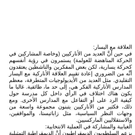
العلاقة مع اليسار:
في حين أنَّ العديد من الأناركيين (وخاصة المشاركين في
الحركة المناهضة للعولمة) يستمرون في رؤية أنفسهم
كحركة يسارية، لكن بعض المفكرين والناشطين يعتقدون
أنَّه من الضروري إعادة تقييم العلاقة الأناركية مع اليسار
التقليدي. مثل العديد من الأيديولوجيات المتطرفة، معظم
المدارس الأناركية الفكر هي، إلى حد ما، طائفية. غالبا ما
يكون هناك اختلاف في الرأي داخل كل مدرسة حول
كيفية الرد على أو التفاعل مع المدارس الأخرى. ومع
ذلك، فكثير من الأناركيين يتبنون مجموعة واسعة من
وجهات النظر السياسية، مثل زاباتيستا، والمواقفين،
والاستقلاليين الماركسيين.
الغيابية والمشاركة في العملية الانتخابية:
يزعم السلطويون الديمقراطيون أنَّ الديمقراطية التمثيلية