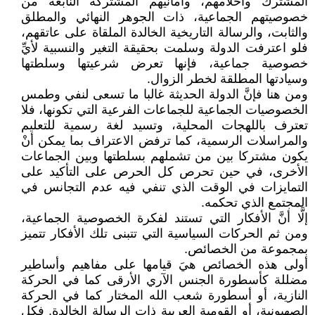
المشترك وأحلامهم، وأمانيهم المشتركة النابعة من
خصوصيتهم الجماعية، ذات الجوهر النهائي والمطلق
والثابت، والرسالة التاريخية الخالدة الملقاة على عاتقهم،
فلو اعترفت الدولة وسلمت بحقيقة التغير والنسبية لأيِّ
خصوصية جماعية، فإنها تعرض شرعيتها وسلطتها
وسيادتها المطلقة لخطر الزوال.
ومن هنا فإنَّ الدولة الحديثة غالبا ما تسعى لنفي وطمس
الخصوصيات الجماعية للجماعات الفرعية التي تكونها، فلا
تعترف باللهجات المحلية، وتسيد لغة رسمية للتعليم
والمراسلات الرسمية، كما ترفض الاعتراف بما يمكن أنْ
يكون مشتركا بين من تشملهم بسلطتها وبين الجماعات
الأخرى، في حين تحرص كل الحرص على التأكيد على
التمايزات في الوقت الذي تنفي فيه عدم التجانس في
المجتمع الذي تحكمه.
إلَّا أنَّ الأفكار التي تستند لفكرة الخصوصية الجماعية،
ومن ثم الحركات السياسية التي تتبنى تلك الأفكار تتميز
بمجموعة من الخصائص.
أولى هذه الخصائص هيَ قيامها على مفاهيم وأساطير
مضللة كأسطورة الجنس الآري الأرقى كما في الحركة
النازية، أو أسطورة شعب الله المختار كما في الحركة
الصهيونية، أو القومية العربية ذات الرسالة الخالدة. فكل