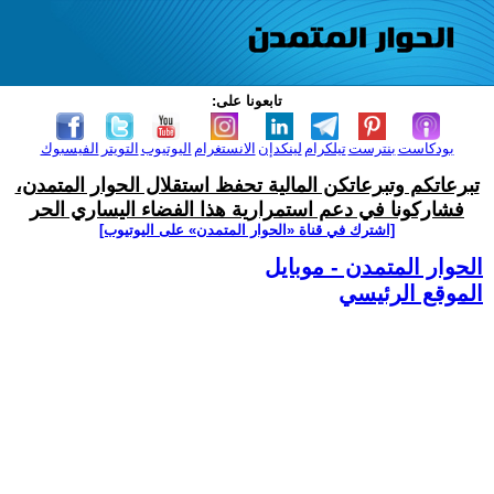
تابعونا على:
بودكاست
بنترست
تيلكرام
لينكدإن
الانستغرام
اليوتيوب
التويتر
الفيسبوك
تبرعاتكم وتبرعاتكن المالية تحفظ استقلال الحوار المتمدن،
فشاركونا في دعم استمرارية هذا الفضاء اليساري الحر
[اشترك في قناة ‫«الحوار المتمدن» على اليوتيوب]
الحوار المتمدن - موبايل
الموقع الرئيسي