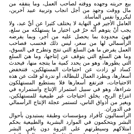
بيع حريته وجهده ووقته لصاحب العمل، وما ينفقه من
مال ووقت وجهد من أجل انجاب وتربية عبيد آخرين،
ليكرروا نفس المأساة.
العامل الأجير في النهاية لا يختلف كثيرا عن أيِّ عبد، ولا
يجب أنْ يتوهم أنَّه حرٌ في اختيار ما يستهلكه من سلع،
فهيَ محدودة بما يحصل عليه من أجر، وبما يفرضه
الرأسمالي لها من سعر، ليس ذلك فحسب فصاحب
العمل يفرض ما هيَ السلع التي تنتج وتطرح في السوق،
وما هيَ السلع التي يتوقف عن إنتاجها، وما هيَ السلع
التي يطورها، وهو من يحدد كمية ما ينتجه منها، فيحدث
كساد لو زادت عن احتياجات المستهلكين، فتنخفض
أسعارها، ويطرد العمال للبطالة، أو ندرة لو قلت عن هذه
الاحتياجات، فترتفع أسعارها فلا يستطيع المستهلكون
شراءها، وهو في سبيل استمرار الإنتاج واستمراره في
انتزاع الربح، يخلق احتياجات غير طبيعية للمستهلكين،
ويغير من أذواق الناس، لتستمر عجلة الإنتاج الرأسمالي
في الدوران.
الرأسماليون كأفراد ومؤسسات وطبقة يستبدون بأحوال
البشر ويتحكمون في الموارد البشرية والطبيعية بحكم
امتلاكهم وسيطرتهم على الثروة دون باقي البشر