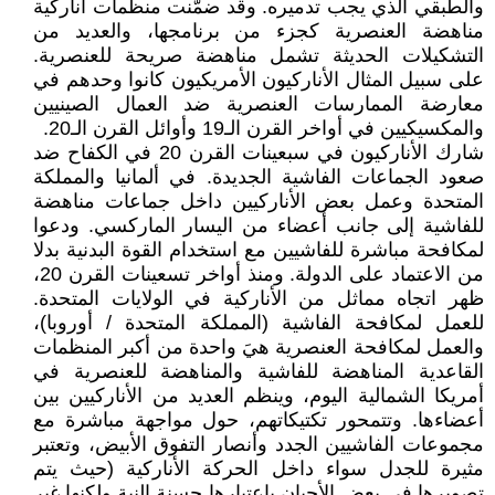
والطبقي الذي يجب تدميره. وقد ضمَّنت منظمات أناركية
مناهضة العنصرية كجزء من برنامجها، والعديد من
التشكيلات الحديثة تشمل مناهضة صريحة للعنصرية.
على سبيل المثال الأناركيون الأمريكيون كانوا وحدهم في
معارضة الممارسات العنصرية ضد العمال الصينيين
والمكسيكيين في أواخر القرن الـ19 وأوائل القرن الـ20.
شارك الأناركيون في سبعينات القرن 20 في الكفاح ضد
صعود الجماعات الفاشية الجديدة. في ألمانيا والمملكة
المتحدة وعمل بعض الأناركيين داخل جماعات مناهضة
للفاشية إلى جانب أعضاء من اليسار الماركسي. ودعوا
لمكافحة مباشرة للفاشيين مع استخدام القوة البدنية بدلا
من الاعتماد على الدولة. ومنذ أواخر تسعينات القرن 20،
ظهر اتجاه مماثل من الأناركية في الولايات المتحدة.
للعمل لمكافحة الفاشية (المملكة المتحدة / أوروبا)،
والعمل لمكافحة العنصرية هيَ واحدة من أكبر المنظمات
القاعدية المناهضة للفاشية والمناهضة للعنصرية في
أمريكا الشمالية اليوم، وينظم العديد من الأناركيين بين
أعضاءها. وتتمحور تكتيكاتهم، حول مواجهة مباشرة مع
مجموعات الفاشيين الجدد وأنصار التفوق الأبيض، وتعتبر
مثيرة للجدل سواء داخل الحركة الأناركية (حيث يتم
تصويرها في بعض الأحيان باعتبارها حسنة النية ولكنها غير