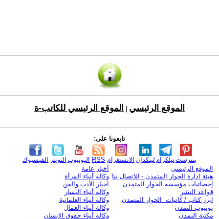
الموقع الرئيسي
الموقع الرئيسي للكاتب-ة
|
تابعونا على:
بنترست
تيلكرام
لينكدإن
الانستغرام
RSS
اليوتيوب
التويتر
الفيسبوك
الموقع الرئيسي
أخبار عامة
هيئة ادارة الحوار المتمدن - للإتصال بنا
وكالة أنباء المرأة
إحصائيات مؤسسة الحوار المتمدن
اخبار الأدب والفن
قواعد النشر
وكالة أنباء اليسار
ابرز كتاب / كاتبات الحوار المتمدن
وكالة أنباء العلمانية
يوتيوب التمدن
وكالة أنباء العمال
مكتبة التمدن
وكالة أنباء حقوق الإنسان