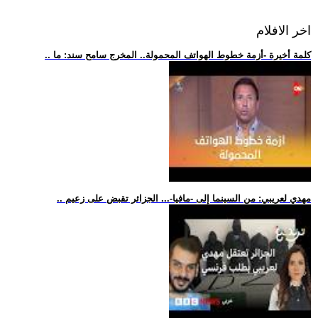
اخر الافلام
.. كلمة أخيرة -أزمة خطوط الهواتف المحمولة.. المخرج سامح سند: ما
.. مهدي لعريبي: من السينما إلى -مافيا-... الجزائر تقبض على زعيم