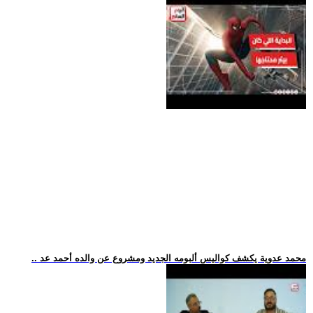
.. محمد عدوية يكشف كواليس ألبومه الجديد ومشروع عن والده أحمد عد