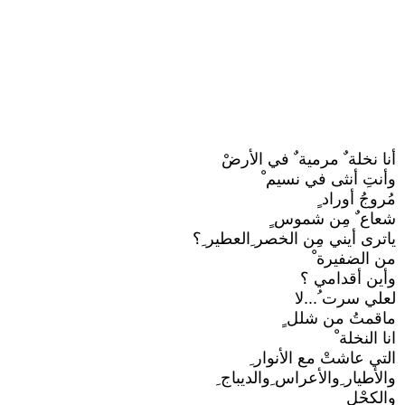
أنا نخلة ٌ مرمية ٌ في الأرضْ
وأنتِ أنثى في نسيم ْ
مُروجُ أوراد ٍ
شعاع ٌ مِن شموس ٍ
ياترى أيني مِن الخصر ِالعطير ِ؟
من الضفيرة ْ
وأين أقدامي ؟
لعلي سرت ُ...لا
ماقمتُ من شلل ٍ
انا النخلة ْ
التي عاشتْ مع الأنوار ِ
والأطيار ِوالأعراس ِوالديباج ِ
والكحْلِ