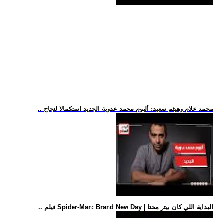
.. محمد علام وهيثم سعيد: ألبوم محمد عدوية الجديد استكمالا لنجاح
.. فيلم Spider-Man: Brand New Day | البداية اللي كان بيتر محتا