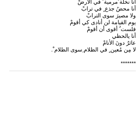
أنا نخلة ٌمرمية ٌ في الأرضْ
أنا محضُ جذع ٍ في ترابْ
ولا مصيرَ سوى الترابْ
يوم القيامة لن أنادى كي أقومْ
فلست ُ أقوى أن أقومْ
أنا يالحظي
عاثرٌ دونَ الأنامْ
لا مِن مُعين ٍ في الظلام ِسوى الظلام ْ.
*******