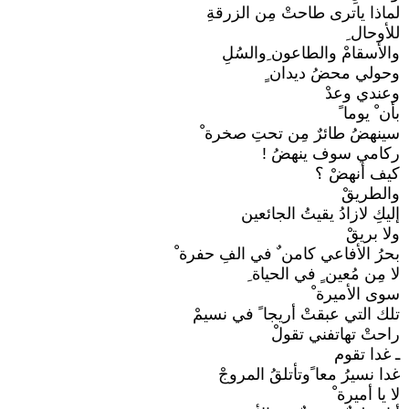
لماذا ياترى طاحتْ مِن الزرقةِ
للأوحال ِ
والأسقامْ والطاعون ِوالسُلِ
وحولي محضُ ديدان ٍ
وعندي وعدْ
بأن ْ يوما ً
سينهضُ طائرٌ مِن تحتِ صخرة ْ
ركامي سوف ينهضُ !
كيف أنهضْ ؟
والطريقْ
إليكِ لازادُ يقيتُ الجائعين
ولا بريقْ
بحرُ الأفاعي كامن ٌ في الفِ حفرة ْ
لا مِن مُعين ٍ في الحياة ِ
سوى الأميرة ْ
تلك التي عبقتْ أريجا ً في نسيمْ
راحتْ تهاتفني تقولْ
ـ غدا تقوم
غدا نسيرُ معا ًوتأتلقُ المروجْ
لا يا أميرة ْ