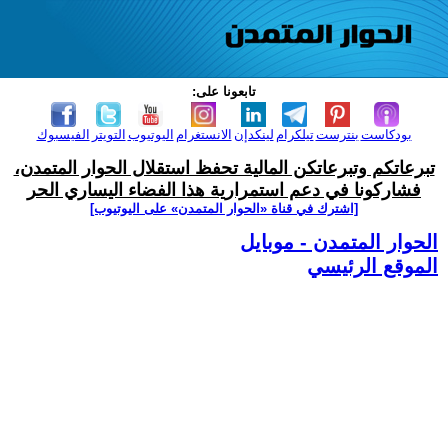
تابعونا على:
بودكاست
بنترست
تيلكرام
لينكدإن
الانستغرام
اليوتيوب
التويتر
الفيسبوك
تبرعاتكم وتبرعاتكن المالية تحفظ استقلال الحوار المتمدن،
فشاركونا في دعم استمرارية هذا الفضاء اليساري الحر
[اشترك في قناة ‫«الحوار المتمدن» على اليوتيوب]
الحوار المتمدن - موبايل
الموقع الرئيسي