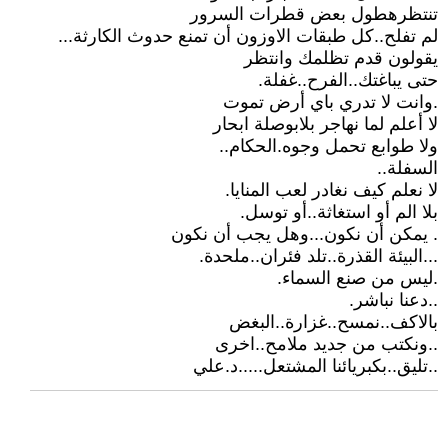
تنتظرهطول بعض قطرات السرور
لم تفلح..كل طبقات الاوزون أن تمنع حدوث الكارثة...
يقولون قدم تظلمك وانتظر
حتى يباغتك..الفرح..غفلة.
.وانت لا تدري باي أرض تموت
لا أعلم لما نهاجر بلابوصلة ابحار
ولا طوابع تحمل وجوه.الحكام..
السفلة..
لا نعلم كيف نغادر لعب المنايا.
بلا الم أو استغاثة..أو توسل.
. يمكن أن نكون...وهل يجب أن نكون
...البيئة القذرة..تلد فئران..ملحدة.
.ليس من صنع السماء.
..دعنا نباشر.
بالاكف..نمسح..غزارة..البغض
..ونكتب من جديد ملامح..اخرى
..تليق..بكبريائنا المشتعل.....د.علي