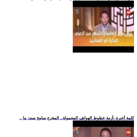
.. كلمة أخيرة -أزمة خطوط الهواتف المحمولة.. المخرج سامح سند: ما