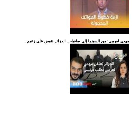
.. مهدي لعريبي: من السينما إلى -مافيا-... الجزائر تقبض على زعيم