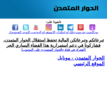
تابعونا على:
بودكاست
بنترست
تيلكرام
لينكدإن
الانستغرام
اليوتيوب
التويتر
الفيسبوك
تبرعاتكم وتبرعاتكن المالية تحفظ استقلال الحوار المتمدن،
فشاركونا في دعم استمرارية هذا الفضاء اليساري الحر
[اشترك في قناة ‫«الحوار المتمدن» على اليوتيوب]
الحوار المتمدن - موبايل
الموقع الرئيسي