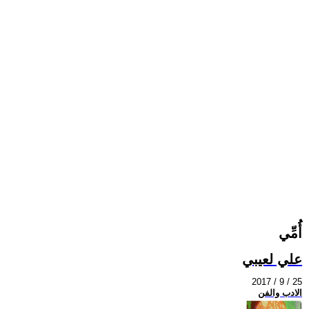
أُُمِّي
علي لعيبي
2017 / 9 / 25
الادب والفن