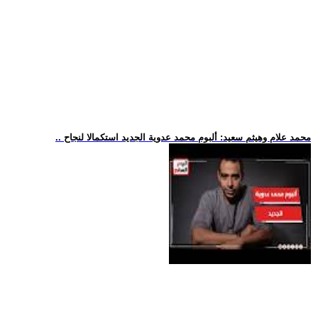
.. محمد علام وهيثم سعيد: ألبوم محمد عدوية الجديد استكمالا لنجاح