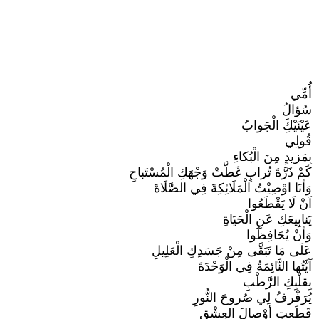
أُُمِّي
سُؤالُ
عَيْنَيْكَِ الْجَوابُ
قُولِي
بِمَزيدٍ مِنَ الْبُكاءِ
كَمْ ذَرَّةَ تُرابٍ غَطَّتْ وَجْهَكِ الْمُسْتَباحِ
وَأنَا اوْصِيْتُ الْمَلَائِكِةَ فِي الصَّلَاةَ
اَنْ لَا يَقْطَعُوا
يَنابِيعَكِ عَنِ الْحَيَاةِ
وَأنْ يُحَافِظُوا
عَلَى مَا تَبَقَّى مِنْ جَسَدِكِ الْعَلِيلِ
آيَّتُها النَّائِمَةُ فِي الْوَحْدَةَ
بِقلْبِكِ الرَّطْبِ
يُرَفْرفُ لِي صُروحَ النُّورِ
قَطَعتِ أوْصالَ العِشْقِ