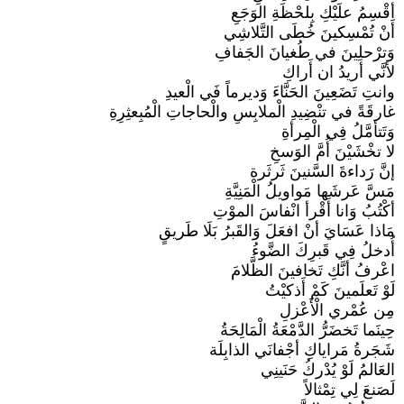
أقْسِمُ علَيْكِ بِلحْظَةِ الوَجَعِ
أَنْ تُمْسِكينَ خُطَى التَّلاشِي
وَترْحلِينَ في طُغيانَ الجَفافِ
لأنَّي أريدُ ان أَراكِ
وانتِ تَضَعِينَ الحَنَّاءَ وَديرماً فَي الْعيدِ
غارقَةً في تنْضِيدِ الْملابِسِ والْحاجاتِ الْمُبِعثِرِةِ
وَتَتأمَّلُ فِي الْمِرأةِ
لا تخْشَيْنَ أُمَّ الوَسخِ
إنَّ رَداءةَ السَّنينَ ثَرثَرة
مَسَّ عَرشَها مَواويلُ الْمَنِيَّةِ
أكْتُبُ وَانا أَقْرأ انْفاسَ الموْتِ
مَاذا عَسَايَ أنْ افعَلَ وَالقَبرُ بَلَا طَريقٍ
أُدخلُ فِي قَبرِكَ الضَّوءُ
اعْرفُ أنَّكِ تَخافينَ الظَّلامَ
لَوْ تَعلَمينَ كَمْ أَذكيْتُ
مِن عُمْري الْأَعْزلِ
حِينَما تَخضَرُّ الدَّمْعَةُ الْمَالِحَةُ
شَجَرةُ مَراياكِ أجْفانَي الذابِلَة
العَالمُ لَوْ يُدْركُ حَنَينِي
لَصَنعَ لِي تِمْثالاً