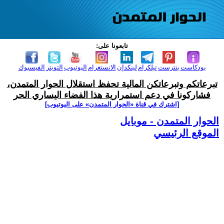
تابعونا على:
بودكاست
بنترست
تيلكرام
لينكدإن
الانستغرام
اليوتيوب
التويتر
الفيسبوك
تبرعاتكم وتبرعاتكن المالية تحفظ استقلال الحوار المتمدن،
فشاركونا في دعم استمرارية هذا الفضاء اليساري الحر
[اشترك في قناة ‫«الحوار المتمدن» على اليوتيوب]
الحوار المتمدن - موبايل
الموقع الرئيسي