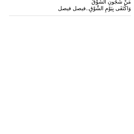
مَنْ شُجُونِ الشَّوْقَ
وَاكْتَفَى بِيَوْمِ الشَّوْقِ..فيصل فيصل