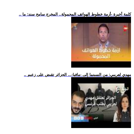
.. كلمة أخيرة -أزمة خطوط الهواتف المحمولة.. المخرج سامح سند: ما
.. مهدي لعريبي: من السينما إلى -مافيا-... الجزائر تقبض على زعيم