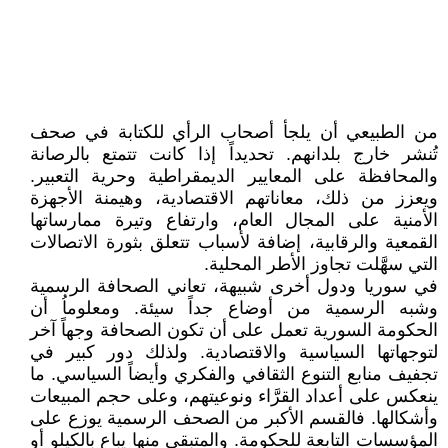
من الطبيعي أن يلجأ أصحاب الرأي للكتابة في صحف
تُنشر خارج بلدانهم. تحديداً إذا كانت تتمتع بالرصانة
والمحافظة على المعايير الديمقراطية وحرية التعبير.
ويعزز من ذلك، معاناتهم الاقتصادية، وهيمنة الأجهزة
الأمنية على المجال العام، وارتفاع وتيرة ممارساتها
القمعية والرقابية، إضافة لأسباب تتعلق بثورة الاتصالات
التي سهَّلت تجاوز الأطر المحلية.
في سوريا ودول أخرى شبيهة، تعاني الصحافة الرسمية
وشبه الرسمية من أوضاع جداً سيئة. ومعلوماُ أن
الحكومة السورية تعمل على أن تكون الصحافة وجهاً آخر
لتوجهاتها السياسية والاقتصادية. ولذلك دور كبير في
تجفيف منابع التنوع الثقافي والفكري وأيضاً السياسي. ما
ينعكس على أعداد القرَّاء ونوعيتهم، وعلى حجم المبيعات
وأشكالها. فالقسم الأكبر من الصحف الرسمية يوزع على
المؤسسات التابعة للحكومة. والمتبقي منها يباع بالكيلو أو