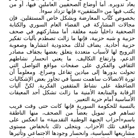
يعاد تدويره. أما أوضاع الصحفيين العاملين فيها، أو من
يكتب فيها من «المثقفين» فإنها تزداد سوءاً.
بخصوص كتَّاب المعارضة وبشكل خاص المستقلين. فإن
مجالات المشاركة في الفضاء العام السوري والكتابة
الصحفية داخلياً شبه مغلقة. أما مشاركتهم في صحف
حزبية و شبه حزبية، فإنها ما زالت تصطدم بآليات تفكير
حزبية أحادية. يضاف لذلك محدودية انتشارها وصعوبة
الترويج لها لأسباب متعددة يتعلق بعضها بجفاف مصادر
الدعم، وارتفاع التكاليف. ما يعني انحسار نشاطهم
الثقافي والفكري على صفحات مواقع التواصل التي
تحولت بدورها إلى ميادين تفاعل وصراع. ومعلوماً أن
ثورة الاتصالات ساهمت نسبياً في تجاوز بعض الإشكاليات
الضاغطة على نشاط المثقفين الفكرية. لكنَّ آليات
الرقابة والمتابعة الأمنية ما زالت تشكل أحد المعيقات
الأساسية أمام حرية التعبير.
بالنسبة للحكومة السورية فإنها كانت حتى وقت قريب
تساهم في تمويل بعضاً من الصحف، منها الناطقة
باسم«أحزاب الجبهة الوطنية التقدمية» ما انعكس على
مواقف تلك الأحزاب. ويتجلى ذلك بانخفاض مستوى
مشاريعها السياسية، وانحسار وجودها الاجتماعي وتأثيرها