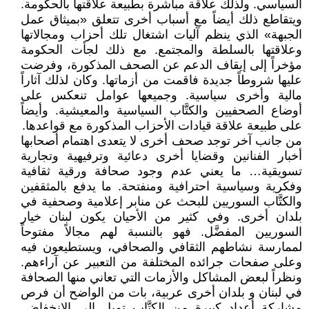
السياسي. ولذلك علاقة مباشرة بطبيعة علاقتها بالحكومة.
ويتقاطع ذلك أيضاً مع أسباب أخرى تتعلق «بميثاق عمل
الجبهة» الذي ينظم آليات اشتغال تلك أحزاب ومجالاتها
وعلاقتها بالسلطة والمجتمع. مع ذلك لجأت الحكومة
مؤخراً إلى إيقاف الدعم عن الصحف المذكورة، وفرضت
عليها شروطاً جديدة فاقمت من أزماتها. وكان لذلك آثاراً
مالية وأخرى سياسية. وجميعها عوامل تنعكس على
أوضاع الصحفيين والكتَّاب السياسية والمعيشية. وأيضاً
على طبيعة علاقة قيادات الأحزاب المذكورة مع قواعدها.
من جانب آخر توجد صحف أخرى لا يتعدى اهتمام أصحابها
أخبار الفنانين وقضايا أخرى دعائية وترفيهية وتجارية
تسويقية… ما يعني عدم وجود صحافة ورقية ثقافية
وفكرية وسياسية احترافية ومنفتحة. ما يدفع بالمثقفين
والكتَّاب السوريين للبحث عن منابر إعلامية وصحفية في
بلدان أخرى. وفي كثير من الأحيان يكون لبنان خيار
السوريين المفضَّل. فهو بالنسبة لهم مجالاً مفتوحاً
لممارسة نشاطهم الثقافي والصحافي، ويستطيعون فيه
وعلى صفحات جرائده المختلفة من التعبير عن آراءهم.
ونظراً لبعض المشاكل والأزمات التي تعاني منها الصحافة
في لبنان و بلدان أخرى عربية، بات من الواضح أن فرص
مشاركة أعداد كبيرة من الكتَّاب تميل إلى الانخفاض.