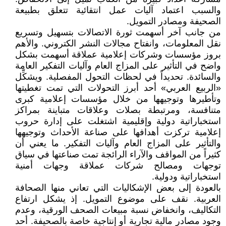
والسبب اعتماد آليات عمل انتقائية تتعلق بطبيعة
الصحيفة ومصادر التمويل.
من جانب آخر أسهمت ثورة الاتصالات بتسهيل وتسريع
نقل المعلومات، وانفتاح مجالات النشر الكتروني. والأهم
بروز مؤسسات وشركات إعلامية عملاقة أسهمت بشكل
واضح في التأثير على المزاج العام وآليات التفكير العامة
والسائدة. تحديداً في لحظات التحول المفصلية. ويشكِّل
«الربيع العربي» أحد أبرز التحولات التي تمت تغطيتها
وتأطيرها وتوجيهها من خلال مؤسسات إعلامية كبرى
متنافسة، ومرتبطة بصلات وعلاقات متباينة بمراكز
استخباراتية دولية وإقليمية اشتغلت على إدارة حروب
إعلامية تركزت أهدافها على صناعة الأحداث وتوجيهها
والتأثير على المزاج العام وآليات التفكير. ما يعني أن
كثيراً من المواقف والآراء الرائجة تمت صناعتها في سياق
توجهات ومصالح شركات عملاقة وجهات أمنية
استخباراتية ودولية.
بالعودة إلى بعض الإشكاليات التي تعاني منها الصحافة
العربية. نقف على موضوع التمويل. إذ يشكل ارتفاع
التكاليف، وانخفاض نسبة مبيعات الصحف الورقية، وعدم
وجود مصادر مالية تجارية أو إنتاجية خاصة بالصحيفة. أحد