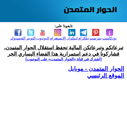
تابعونا على:
بودكاست
بنترست
تيلكرام
لينكدإن
الانستغرام
اليوتيوب
التويتر
الفيسبوك
تبرعاتكم وتبرعاتكن المالية تحفظ استقلال الحوار المتمدن،
فشاركونا في دعم استمرارية هذا الفضاء اليساري الحر
[اشترك في قناة ‫«الحوار المتمدن» على اليوتيوب]
الحوار المتمدن - موبايل
الموقع الرئيسي