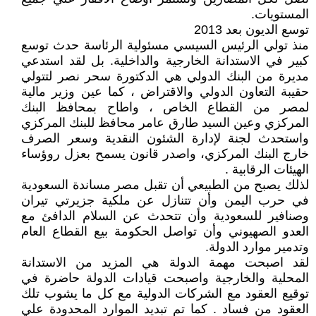
المستويات.
توسع الديون بعد 2013
منذ تولي الرئيس السيسي مسئولية الرئاسة حدث توسع
كبير في الاستدانة الخارجية والداخلية. بل لقد استدعي
مديرة من البنك الدولي هي الدكتورة سحر نصر لتتولي
حقيبة التعاون الدولي والاقتراض ، كما عين وزير مالية
لمصر من القطاع الخاص ، واطاح بمحافظ البنك
المركزي وعين السيد طارق عامر محافظ للبنك المركزي
واستحدث لجنة لإدارة الشئون النقدية وسعر الصرف
خارج البنك المركزي، واصدر قانون يسمح بعزل روؤساء
الهيئات الرقابية .
لذلك يصبح من الطبيعي أن تقبل مصر مساندة السعودية
في حرب اليمن وأن تتنازل عن ملكية جزيرتي تيران
وصنافير للسعودية وأن تتحدث عن السلام الدافئ مع
العدو الصهيوني وأن تواصل الحكومة بيع القطاع العام
وتدمير موارد الدولة.
لقد اصبحت مهمة الدولة هي المزيد من الاستدانة
المحلية والخارجية واصبحت قيادات الدولة حاضرة في
توقيع العقود مع الشركات الدولية مع كل ما يشوب تلك
العقود من فساد . كما تم تبديد الموارد المحدودة علي