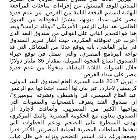
المبدئي للوفد المسئول عن إجراءات مباحثات المراجعة
النهائية لتسليم الدفعة الثانية من القرض، من عدم قدرة
مصر على سداد ديونها، مشيرًا لتخوفاته من السوق
العالمي بعد تولي الرئيس الأمريكي "دونالد ترامب".ويعد
هذا هو التحذير الثاني على التوالي من صندوق النقد الذي
أعرب عن تخوفاته المكررة، حيث أشار تقرير الصندوق
في يناير الماضي، بأنه يتوقع عددًا من المشاكل التي قد
تواجه البرنامج المصري، والتي تتمثل في توقع خبراء
الصندوق اتساع الفجوة التمويلية بمقدار 35 مليار دولارًا
خلال السنوات الثلاثة المقبلة، متخوفًا من عدم قدرة
مصر على سداد القرض.
- إبريل 2017 قالت المديرة العام لصندوق النقد الدولي،
كريستين لاجارد، عبر بيان لها أعقب اجتماعها مع الرئيس
عبد الفتاح السيسي، في واشنطن، ونشرته "بلومبيرج"،
إن صندوق النقد يعترف بالتضحيات والصعوبات التي
يواجهها الكثير من المصريين. وأضافت لاجارد أن
الصندوق يتعاون مع الحكومة المصرية والبنك المركزي،
بهدف السيطرة على التضخم ودعم الخطوات التي
تتخذها السلطات المصرية لحماية المصريين الأكثر فقرا
وضعفا.ورغم ذلك استمر التضخم وتزايد في ظل غياب