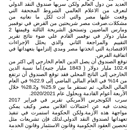
العديد من دول العالم ولكن سربها صندوق النقد الدولي
لنعرف من الاعلام العالمي الشروط المجحفة التي
وقعت عليها مصر والتي أدت لكل ما نعانيه من
مشكلات.صرفت مصر شريحتين من القرض في نوفمبر
ومارس الماضيين وتستحق الشريحة الثالثة وقيمتها 2
مليار دولار في نوفمبر القادم علي ضوء نتائج تقرير
التقييم والمراجعة الثاني والذي يحلل الإجراءات
الاقتصادية التي اتخذتها مصر ومدي إلتزامها بتعهداتها في
اتفاقية القرض.
توقع الصندوق أن يصل الدين العام الخارجي إلي اكثر من
102.4 مليار دولار ( 1843 مليار جنيه).أما نسبة الدين
الخارجي إلى الناتج المحلي فقد توقع الصندوق أن ترتفع
من 14% في العام المالي الماضي إلى 22.9% في العام
المالي الحالي، ثم تستقر ما بين 25.9% و28.2% خلال
الأربعة أعوام القادمة وبحلول عام 2020/2021.
سرب الكونجرس الأمريكي تقرير في فبراير 2017
يتحدث فيه عن احتمالات افلاس مصر وكيف يمكن
مواجهة هذه الأزمة.ولكن الحكومة استمرت في تنفيذ
تعهداتها لصندوق النقد الدولي.لذلك فإن تشريعات مثل
تحصين العقود الحكومية وقانون الاستثمار وقانون الخدمة