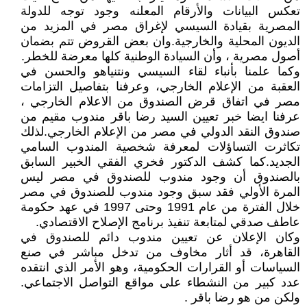
تعكس البيانات والأرقام المعلنه وجود توجه للدولة
المصرية بقيادة السيسي لإغراق مصر في المزيد من
الديون المحلية والخارجية.وان بعض القروض تتم بضمان
أصول مصرية ، وأن السيادة الوطنية كلها معرضة للخطر.
وكما علمنا بأنباء لقاء السيسي ونتنياهو والحسن في
العقبة من الإعلام الخارجي، وعرفنا بتفاصيل التزامات
مصر في اتفاق قرض الصندوق من الاعلام الخارجي ،
عرفنا ايضا خبر تعيين السيد رضا باقر مندوب مقيم من
صندوق النقد الدولي في مصر من الإعلام الخارجي.لذلك
تكاثرت التساؤلات لمعرفة شخصية المندوب السامي
الجديد.كما كشف الدكتور فخري الفقي الخبير السابق
بالصندوق أن وجود مندوب للصندوق في مصر ليس
المرة الأولي فقد سبق وجود مندوب للصندوق في مصر
خلال الفترة من عام 1991 وحتى 1997 في عهد حكومة
عاطف صدقي لمتابعة تنفيذ برنامج الإصلاح الاقتصادي.
وكان الإعلان عن تعيين مندوب دائم للصندوق في
القاهرة، قد أثار مخاوف من تدخل مباشر في صنع
السياسات أو القرارات الحكومية، وهو الأمر الذي انتقده
عدد كبير من النشطاء على مواقع التواصل الاجتماعي.
ولكن من هو رضا باقر .