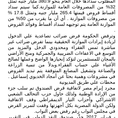
المطلوب سدادها خلال العام بنحو 380.9 مليار جنيه تمثل
32% من المصروفات العامة للموازنة.كما سيتم سداد
أقساط قروض قيمتها 265.4 مليار جنيه وتمثل 17.8 %
من مصروفات الموازنة . أي أن ما يقرب من 50% من
الموازنة العامة يتم توجيهه لسداد أقساط وفوائد القروض
.
وترفض الحكومة فرض ضرائب تصاعدية علي الدخول
لزيادة إيرادات الموازنة الحقيقية بينما تفرض ضرائب غير
مباشرة تمس الفقراء ومحدودي الدخل والمزيد من
التوسع في الاعفاءات الضريبية والجمركية ومنح الأراضي
بالمجان للمستثمرين لتؤكد إنحيازها الواضح وعملها لصالح
الأغنياء علي حساب الفقراء.وبدلاً من تنمية الزراعة
والصناعة وتشغيل المصانع المتوقفة يتم تبديد القروض
في مشروعات وهمية بحثاً عن أمجاد الخديوي إسماعيل .
محطات علي طريق المديونية
مجرد إبرام مصر لاتفاقية قرض الصندوق تم سلب جزء
من الإرادة الوطنية ولذلك حاول حزب التحالف الشعبي
الاشتراكي وأحزاب التيار الديمقراطي وقف الاتفاقية
ولكن الدولة المصرية بكل أجهزتها وقفت لتمرير القرض
في مجلس النواب رغم رفض بعض النواب.
- فبراير 2017 حذَّر صندوق النقد الدولي في التقرير