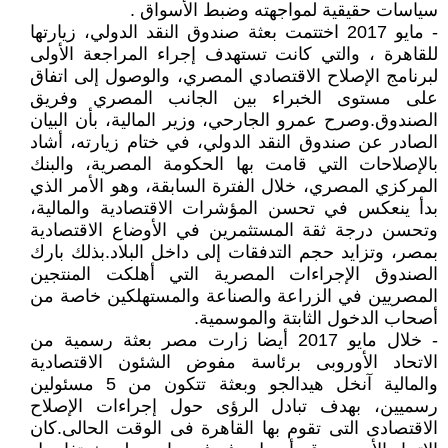
سياسات حقيقية لمواجهته وضبط الأسواق .
- مايو 2017 اختتمت بعثة صندوق النقد الدولي، زيارتها
للقاهرة ، والتي كانت تستهدف إجراء المراجعة الأولى
لبرنامج الإصلاح الاقتصادي المصري، والوصول إلى اتفاق
على مستوى الخبراء بين الجانب المصري وفريق
الصندوق.وصرح عمرو الجارحي، وزير المالية، بأن البيان
الصادر عن صندوق النقد الدولي، في ختام زيارته، أشاد
بالإصلاحات التي قامت بها الحكومة المصرية، والبنك
المركزي المصري، خلال الفترة السابقة، وهو الأمر الذي
بدأ ينعكس في تحسن المؤشرات الاقتصادية والمالية،
وتحسن درجة ثقة المستثمرين في الأوضاع الاقتصادية
بمصر، وتزايد حجم التدفقات إلى داخل البلاد.بذلك بارك
الصندوق الإجراءات المصرية التي أهلكت المنتجين
المصريين في الزراعة والصناعة والمستهلكين خاصة من
أصحاب الدخول الثابتة والموسمية.
- خلال مايو 2017 أيضا زارت مصر بعثة رسمية من
الاتحاد الأوروبى برئاسة مفوض الشئون الاقتصادية
والمالية آنخل هيدالجو وبعثة تتكون من 5 مسئولين
رسميين، بهدف تبادل الرؤى حول إجراءات الإصلاح
الاقتصادى التى تقوم بها القاهرة فى الوقت الحالى.كان