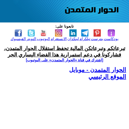
تابعونا على:
بودكاست
بنترست
تيلكرام
لينكدإن
الانستغرام
اليوتيوب
التويتر
الفيسبوك
تبرعاتكم وتبرعاتكن المالية تحفظ استقلال الحوار المتمدن،
فشاركونا في دعم استمرارية هذا الفضاء اليساري الحر
[اشترك في قناة ‫«الحوار المتمدن» على اليوتيوب]
الحوار المتمدن - موبايل
الموقع الرئيسي