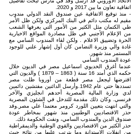
الاتحاد الأوروبي قد أرسل وفد في مارس لبحث تفاصيل
اتفاقية تعاون ما بين 2017 و 2020.
- منذ توقيع الاتفاقية عين صندوق النقد الدولي مندوب
مقيم له مكتب دائم في البنك المركزي ولكن ظل الأمر
طي الكتمان مثل الكثير من الأمور التي يعرفها الشعب
من الإعلام الأجنبي في ظل مصادرة المواقع الاخبارية
الحرة وتضييق الاعلام . ولكن لقاء المندوب السامي مع
غادة والي وزيرة التضامن كان أول إشهار علني للوجود
المستمر منذ شهور.
عودة المندوب السامي
عندما أغرق الخديوي اسماعيل مصر في الديون خلال
حكمه الذي أمتد 16 سنة ( 1863 – 1879 ) والديون التي
اقترضها ليجعل مصر قطعة من أوروبا ظلت مصر
تسددها حتي عام 1942.وأرسل الدائنين مفتشين دائمين
لدي وزارة المالية المصرية أحدهم انجليزي والآخر
فرنسي. وكان ذلك مقدمة للتدخل في الشئون المصرية
والتي انتهت بتعيين اللورد كرومر معتمداً علي مصر.وقد
حذر الاقتصاديين الوطنيين منذ شهور بمخاطر عودة
صندوق الدين والمندوب السامي، ونفت الحكومة ذلك.
حذر الكثير من الاقتصاديين والقوي الوطنية والديمقراطية
من انفلات الاستدانة وما يترتب عليها من نتائج حيث