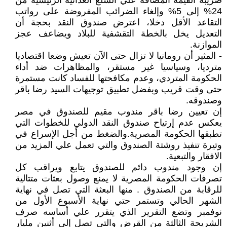
ضريبة القيمة المضافة علي السلع الغذائية الرئيسية من
24% إلى 5% وإلغاء الضرائب المفروضة على رواتب
التقاعد الأقل دخلا، اعترض صندوق النقد بحجة أن
التعديل يخل بالخطة التقشفية للبلاد ويضاعف عجز
الموازنة.
- المثير أن رومانيا لا تزال حتى الآن تعيش وضعا اقتصاديا
مترديا، وسياسيا غير مستقر، والمظاهرات ضد أداء
الحكومة المتردي، وعدم مكافحتها للفساد كانت مستمرة
حتى وقت قريب وبفضل تطبيق توجيهات السيد رضا باقر
وصندوقه.
إن تعيين رضا باقر مندوب مقيم للصندوق في مصر
يعكس عدم إرتياح صندوق النقد الدولي للخطوات التي
تطبقها الحكومة المصرية.والضغط من أجل الإسراع في
وتيرة تنفيذ روشتة الصندوق والتي تعمل علي المزيد من
الافقار والتبعية.
إن وجود مندوب دائم للصندوق يتابع ويراقب كل
تصرفات الحكومة المصرية لا يمنع وصول بعثات متتالية
للرقابة من الصندوق . منها البعثة التي تصل في نهاية
الشهر الحالي وتستمر حتي نهاية الأسبوع الأول من
نوفمبر وتضع التقرير الذي يتقرر علي أساسه صرف
الشريحة الثالثة من القرض والتي تصل إلي أثنين مليار