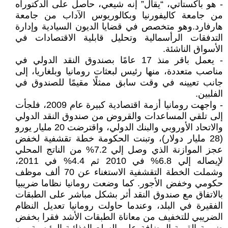
- هو باكستاتي، “يقال” إنه شيعي، حاصل على الدكتوراه
من جامعة كاليفورنيا وبكالوريوس الآداب من جامعة
هارفارد.وهو متخصص في قضايا الديون السيادية وإدارة
التدفقات الرأسمالية وتحليل قابلية الاقتصادات في
الأسواق الناشئة.
- يعمل باقر منذ 17 عامًا بصندوق النقد الدولي في
مناصب متعددة، منها رئيس لبعثات رومانيا وبلغاريا، إلى
جانب تعيينه في وقت سابق ممثلًا مقيمًا للصندوق في
الفلبين.
- واجهت رومانيا أزمة اقتصادية كبيرة عام 2009، فلجأت
إلى تلقي المساعدات والقروض من صندوق النقد الدولي
والاتحاد الأوروبي والبنك الدولي، واقترضت 20 مليار يورو
(28 مليار دولار)، وتبنت الحكومة خطة تقشفية لخفض
عجز الموازنة الذي وصل إلي 7.2% من الناتج المحلي
لإيصاله إلي 6.8% في 2010 ثم 4.4% في 2011،
وشملت الخطة التقشفية الاستغناء عن 70 ألف موظف
حكومي وخفض الأجور. كما وضعت رومانيا نظاما ضريبيا
بالاتفاق مع صندوق النقد أثر بشكل مباشر على الطبقات
الفقيرة في البلد، وعندما حاولت رومانيا تعديل النظام
الضريبي للتخفيف من معاناة الطبقات الأشد فقرا بخفض