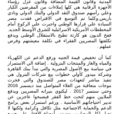
المدنية وقانون القيمة المضافة وقانون عزل رؤساء
الأجهزة الرقابية هي كلها إملاءات من المقرضين الكبار
وعلي رأسهم صندوق النقد الدولي والبنك الدولي ونادي
باريس.وكلما تم التوسع في الاقتراض فقدت مصر
السيادة علي قرارها الوطني واجبرت علي الركوع أمام
المخططات الأمريكية الاسرائيلية للشرق الأوسط الجديد.
ففخ الديون هو كارثة تطيح بالاستقلال الوطني ويدفع
تكلفتها المصريين الفقراء في تكلفة معيشتهم وفرص
عملهم .
كما أن تخفيض قيمة الجنيه ورفع الدعم عن الكهرباء
والمياه والغاز والمنتجات البترولية . إضافة الي الاستمرار
في سياسة بيع الأصول المصرية والتي تبدأ ببنك القاهرة
وشركة ميدور كأولي خطوات بيع شركات البترول هي
تنفيذ مباشر لتعهدات مصر للصندوق والتي فجرت
موجات متعاقبة من الغلاء المتواصل منذ ديسمبر 2016
وحتي سبتمبر 2017 . ليكتوي بنيرانه المصريين ويدفع
الملايين منهم لتحت خط الفقر فيصبحوا عاجزين عن
تدبير احتياجاتهم الأساسية . ورغم استمرار بعض برامج
الدعم والحماية الاجتماعية مثل تكافل وكرامة ولكنها لا
تصل لكل المضارين وتستمر أوضاع الأفقار علي جميع