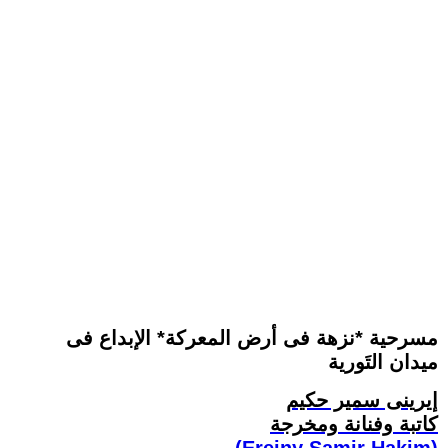
مسرحية *نزهة فى أرض المعركة* الإبداع فى
ميدان التَورية
إيرينى سمير حكيم
كاتبة وفنانة ومخرجة
(Ereiny Samir Hakim)