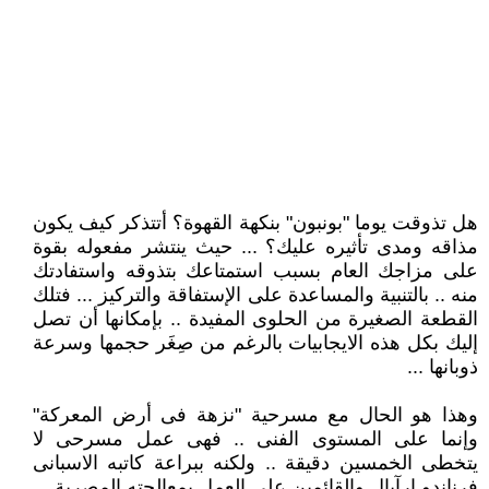
هل تذوقت يوما "بونبون" بنكهة القهوة؟ أتتذكر كيف يكون
مذاقه ومدى تأثيره عليك؟ ... حيث ينتشر مفعوله بقوة
على مزاجك العام بسبب استمتاعك بتذوقه واستفادتك
منه .. بالتنبية والمساعدة على الإستفاقة والتركيز ... فتلك
القطعة الصغيرة من الحلوى المفيدة .. بإمكانها أن تصل
إليك بكل هذه الايجابيات بالرغم من صِغَر حجمها وسرعة
ذوبانها ...
وهذا هو الحال مع مسرحية "نزهة فى أرض المعركة"
وإنما على المستوى الفنى .. فهى عمل مسرحى لا
يتخطى الخمسين دقيقة .. ولكنه ببراعة كاتبه الاسبانى
فرناندو ارآبال والقائمين على العمل بمعالجته المصرية ...