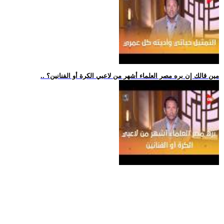
.. مين قالك إن بره مصر العلماء أشهر من لاعبي الكرة أو الفنانين؟