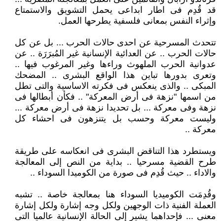
قد قُدِم فى اطار ابداعى يحمل التشويق والاستمتاع
وإثراء النفس بمعانى فلسفية يطرحها العمل.
تتحدث المسرحية عن احدى حالات الحرب ... بل عن كل
حالات الحرب .. عن العدائية الإنسانية غير المُبرَرَة .. عن
عدوانية الحرب الملهوث وراءها وغير المرغوب فيها ..
وتعرى بدورها تباين هذا الواقع البشرى .. المضحك
المبكى .. والذى ينعكس فى فكرته الاساسية والتى تطل
من اسمها "نزهة فى أرض المعركة" .. فكأن أبطالها فى
نزهة وفى معركة ... بل تحديدا نزهة فى أرض معركة ...
وليست معركة وحسب بل يتنزهون فى احشاء كل
معركة ..
ويستطرد هذا التناقض البشرى فى انعكاسه على طريقة
طرح القضية مسرحيا .. بداية من النص إلى المعالجة
والاداء .. حيث قُدِم فى صورة من الكوميدا السوداء ..
وقُدِمَت الكوميديا السوداء هنا بمعالجة خاصة .. تشبه
العملة الفنية ذات الوجهين ولكل وجه إشارة ولكل إشارة
معنى ... فإحداهما يشير إلى الحالة الإنسانية عالميا التى