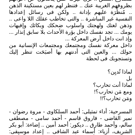
بظروفهم الغريبة عنك .. فتنظر لهم بعين مستكينة الذهن
.. مُنظِّرَة عليهم بإدانة .. ولكن فى رسائل إعدادها
النفسية غير المباشرة .. والتى تخاطب عقلك اللا واعى ..
وذهن لغتك ولهجتك واسلوب ضحكك وبكائك وإفيهات
يومك ... تجد نفسك داخل بؤرة الأحداث بلا سابق إنذار ...
وإذ انت داخل أرض المعركة ...
داخل معركة نفسك ومجتمعك ومجتمعات الإنسانية من
حولك ... والعين التى أدنتهم بها أصبَحَت تنظر إليك
وتستجوبك فى لحظة
لماذا تُديِن؟
بل
لماذا أنت تحارب؟
ومع مَن تحارب؟!
ومَن تحارب؟!!
المسرحية: أداء تمثيلى: أحمد السلكاوى - مروة رضوان -
نمير القاضى - فاروق قاسم - أحمد سامى - مصطفى
سالم، وأحمد طارق .. ديكور: أحمد أمين .. إضاءة: أبو بكر
الشريف، أزياء: أسماء عبد الشافى .. إعداد موسيقى: