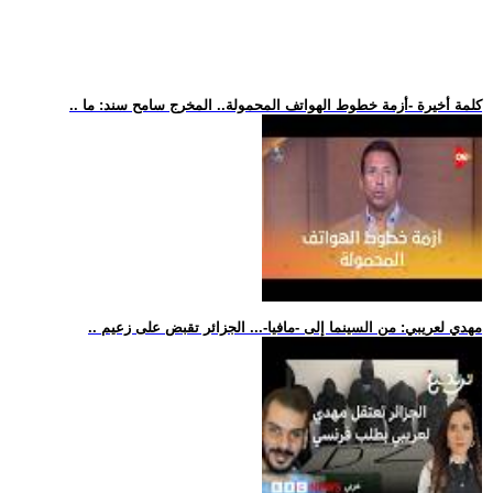
.. كلمة أخيرة -أزمة خطوط الهواتف المحمولة.. المخرج سامح سند: ما
.. مهدي لعريبي: من السينما إلى -مافيا-... الجزائر تقبض على زعيم