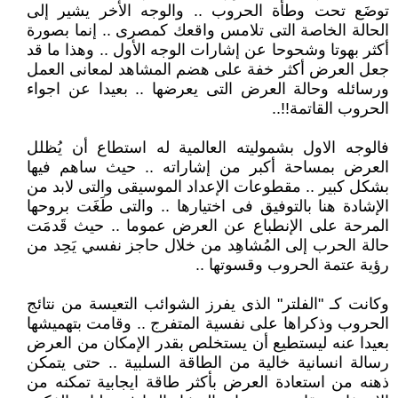
توضَع تحت وطأة الحروب .. والوجه الأخر يشير إلى
الحالة الخاصة التى تلامس واقعك كمصرى .. إنما بصورة
أكثر بهوتا وشحوحا عن إشارات الوجه الأول .. وهذا ما قد
جعل العرض أكثر خفة على هضم المشاهد لمعانى العمل
ورسائله وحالة العرض التى يعرضها .. بعيدا عن اجواء
الحروب القاتمة!!..
فالوجه الاول بشموليته العالمية له استطاع أن يُظلل
العرض بمساحة أكبر من إشاراته .. حيث ساهم فيها
بشكل كبير .. مقطوعات الإعداد الموسيقى والتى لابد من
الإشادة هنا بالتوفيق فى اختيارها .. والتى طَغَت بروحها
المرحة على الإنطباع عن العرض عموما .. حيث قَدمَت
حالة الحرب إلى المُشاهِد من خلال حاجز نفسي يَحِد من
رؤية عتمة الحروب وقسوتها ..
وكانت كـ "الفلتر" الذى يفرز الشوائب التعيسة من نتائج
الحروب وذكراها على نفسية المتفرج .. وقامت بتهميشها
بعيدا عنه ليستطيع أن يستخلص بقدر الإمكان من العرض
رسالة انسانية خالية من الطاقة السلبية .. حتى يتمكن
ذهنه من استعادة العرض بأكثر طاقة ايجابية تمكنه من