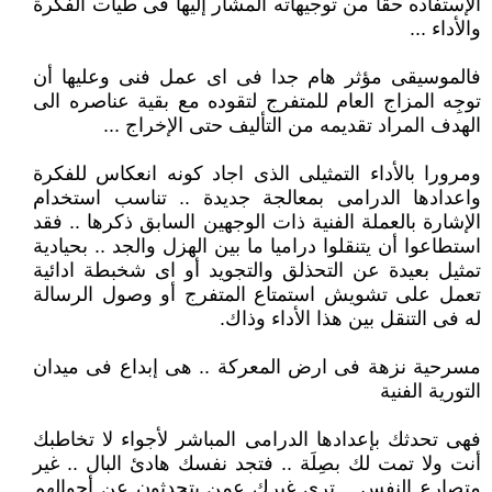
الإستفاده حقا من توجيهاته المشار إليها فى طيات الفكرة
والأداء ...
فالموسيقى مؤثر هام جدا فى اى عمل فنى وعليها أن
توجِه المزاج العام للمتفرج لتقوده مع بقية عناصره الى
الهدف المراد تقديمه من التأليف حتى الإخراج ...
ومرورا بالأداء التمثيلى الذى اجاد كونه انعكاس للفكرة
واعدادها الدرامى بمعالجة جديدة .. تناسب استخدام
الإشارة بالعملة الفنية ذات الوجهين السابق ذكرها .. فقد
استطاعوا أن يتنقلوا دراميا ما بين الهزل والجد .. بحيادية
تمثيل بعيدة عن التحذلق والتجويد أو اى شخبطة ادائية
تعمل على تشويش استمتاع المتفرج أو وصول الرسالة
له فى التنقل بين هذا الأداء وذاك.
مسرحية نزهة فى ارض المعركة .. هى إبداع فى ميدان
التورية الفنية
فهى تحدثك بإعدادها الدرامى المباشر لأجواء لا تخاطبك
أنت ولا تمت لك بصِلَة .. فتجد نفسك هادئ البال .. غير
متصارع النفس .. ترى غيرك عمن يتحدثون عن أحوالهم