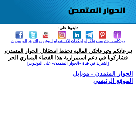
تابعونا على:
بودكاست
بنترست
تيلكرام
لينكدإن
الانستغرام
اليوتيوب
التويتر
الفيسبوك
تبرعاتكم وتبرعاتكن المالية تحفظ استقلال الحوار المتمدن،
فشاركونا في دعم استمرارية هذا الفضاء اليساري الحر
[اشترك في قناة ‫«الحوار المتمدن» على اليوتيوب]
الحوار المتمدن - موبايل
الموقع الرئيسي