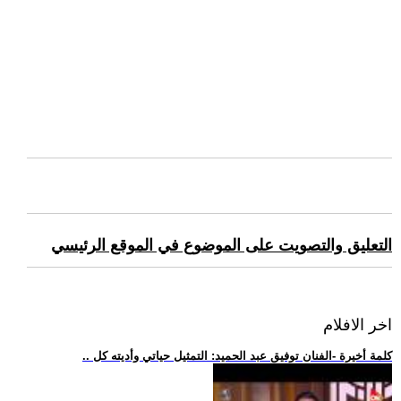
التعليق والتصويت على الموضوع في الموقع الرئيسي
اخر الافلام
.. كلمة أخيرة -الفنان توفيق عبد الحميد: التمثيل حياتي وأديته كل