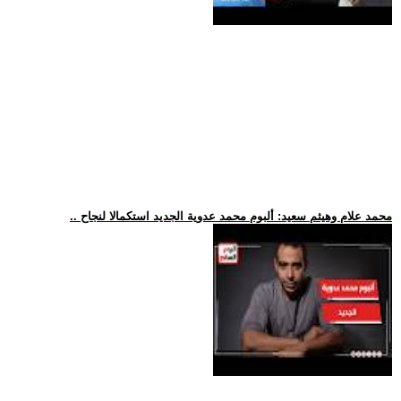
.. محمد علام وهيثم سعيد: ألبوم محمد عدوية الجديد استكمالا لنجاح