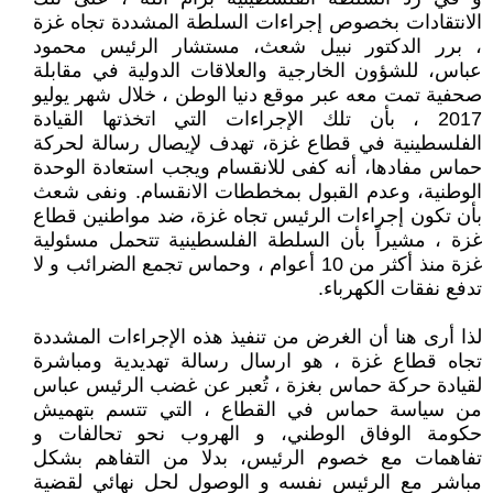
الانتقادات بخصوص إجراءات السلطة المشددة تجاه غزة
، برر الدكتور نبيل شعث، مستشار الرئيس محمود
عباس، للشؤون الخارجية والعلاقات الدولية في مقابلة
صحفية تمت معه عبر موقع دنيا الوطن ، خلال شهر يوليو
2017 ، بأن تلك الإجراءات التي اتخذتها القيادة
الفلسطينية في قطاع غزة، تهدف لإيصال رسالة لحركة
حماس مفادها، أنه كفى للانقسام ويجب استعادة الوحدة
الوطنية، وعدم القبول بمخططات الانقسام. ونفى شعث
بأن تكون إجراءات الرئيس تجاه غزة، ضد مواطنين قطاع
غزة ، مشيراً بأن السلطة الفلسطينية تتحمل مسئولية
غزة منذ أكثر من 10 أعوام ، وحماس تجمع الضرائب و لا
تدفع نفقات الكهرباء.
لذا أرى هنا أن الغرض من تنفيذ هذه الإجراءات المشددة
تجاه قطاع غزة ، هو ارسال رسالة تهديدية ومباشرة
لقيادة حركة حماس بغزة ، تُعبر عن غضب الرئيس عباس
من سياسة حماس في القطاع ، التي تتسم بتهميش
حكومة الوفاق الوطني، و الهروب نحو تحالفات و
تفاهمات مع خصوم الرئيس، بدلا من التفاهم بشكل
مباشر مع الرئيس نفسه و الوصول لحل نهائي لقضية