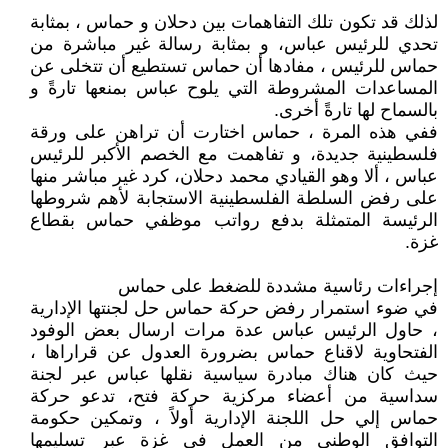
لذلك قد تكون تلك التفاهمات بين دحلان و حماس ، بمثابة
تحدي للرئيس عباس، و بمثابة رسالة غير مباشرة من
حماس للرئيس ، مفادها أن حماس تستطيع أن تتخلى عن
المساعدات المشروطة التي يلوح عباس بمنعها تارةً و
بالسماح لها تارةً أخرى.
ففي هذه المرة ، حماس اختارت أن تراهن على ورقة
فلسطينية جديدة، و تفاهمت مع الخصم الأكبر للرئيس
عباس ، ألا وهو القيادي محمد دحلان، كرد غير مباشر منها
على رفض السلطة الفلسطينية الاستجابة لأهم شروطها
الرئيسة المتمثلة بدفع رواتب موظفي حماس بقطاع
غزة.
إجراءات رئاسية مشددة للضغط على حماس
في ضوء استمرار رفض حركة حماس حل لجنتها الإدارية
، حاول الرئيس عباس عدة مرات ارسال بعض الوفود
الفتحاوية لاقناع حماس بضرورة العدول عن قراراها ،
حيث كان هناك مبادرة سياسية نقلها عباس عبر لجنة
سداسية من أعضاء مركزية حركة فتح، تدعو حركة
حماس إلي حل اللجنة الإدارية أولاً ، وتمكين حكومة
التوافق الوطني من العمل في غزة عبر تسليمها