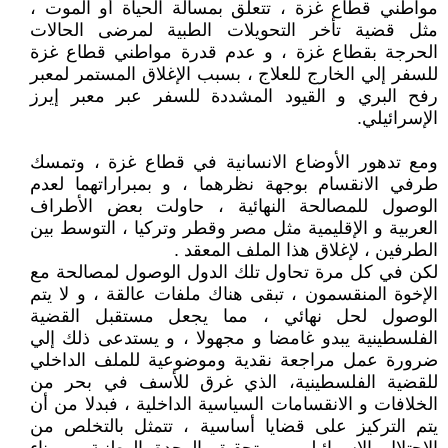
مواطني قطاع غزة ، تتعلق بمسألة الحياة أو الموت ،
مثل قضية تأخر التحويلات الطبية لمرضى الحالات
الحرجة بقطاع غزة ، و عدم قدرة مواطني قطاع غزة
للسفر إلي الخارج للعلاج ، بسبب الإغلاق المستمر لمعبر
رفح البري و القيود المشددة للسفر عبر معبر إيرز
الإسرائيلي.
ومع تدهور الأوضاع الانسانية في قطاع غزة ، وتمسك
طرفي الانقسام بوجهة نظرهما ، و بمبراراتهما لعدم
الوصول للمصالحة النهائية ، حاولت بعض الأطراف
العربية و الإقليمية مثل مصر وقطر وتركيا ، التوسط بين
الطرفين ، لإغلاق هذا الملف المعقد .
لكن في كل مرة تحاول تلك الدول الوصول لمصالحة مع
الإخوة المنقسمون ، تبقى هناك ملفات عالقة ، و لا يتم
الوصول لحل نهائي ، مما يجعل مستقبل القضية
الفلسطينية يبدو غامضا و مجهولا ، و يستدعى ذلك إلي
ضرورة عمل مراجعة نقدية وموضوعية للملف الداخلي
للقضية الفلسطينية، الذي غرق للأسف في بحر من
الخلافات و الانقسامات السياسية الداخلية ، فبدلا من أن
يتم التركيز على قضايا أساسية ، تتمثل بالتخلص من