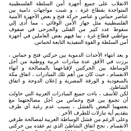
الانقلاب على جميع أجهزة أمن السلطة الفلسطينية
المتواجدة بقطاع غزة ، و شبت مواجهات دامية بين
عناصر حماس و عناصر حركة فتح و بعض الأجهزة الأمنية
الفلسطينية مثل جهاز الأمن الوقائي ، مما أدى إلي
سقوط عدد كبير من القتلى والجرحى في صفوف
مواطني قطاع غزة ، بما فيهم بعض العاملين في أجهزة
أمن السلطة و القوة التنفيذية التابعة لحماس.
و بعد انتهاء الأحداث الدموية بين حركتي فتح و حماس ،
برزت في الأفق عدة مبادرات عربية ووطنية من أجل
الوساطة بين الحركتين لإقناعهما بالمصالحة و انهاء
الانقسام ، حيث كان من أهم تلك المبادرات ، اتفاق مكة
بالسعودية و الورقة المصرية و إعلان الدوحة و اتفاق
الشاطئ.
لكن للأسف ، باءت جميع المبادرات العربية التي حاولت
أن تجمع بين فتح وحماس من أجل مصالحتهما مع
بعضهما البعض بالفشل ، بسبب عدم رغبة أي طرف
بتقديم أية تنازلات للطرف الآخر .
وعلى الرغم من فشل الوساطة العربية لمصالحة طرفي
الانقسام ، نجح اتفاق الشاطئ الذي تم عقده بين حركتي