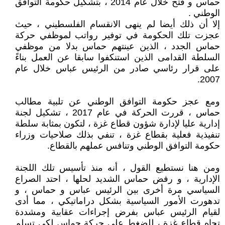
حماس و فتح خلال عام 2014 ، بتشكيل حكومة التوافق
الوطني .
إلا أن ذلك أيضا لم ينهى الانقسام الفلسطيني ، حيث
عجزت تلك الحكومة في توفير رواتب لموظفي حركة
حماس الجدد ، الذين عينتهم حماس بدلا من موظفي
السلطة القدامى الذين استنكفوا سابقا عن العمل بناءً
على قرار رئاسي صادر من الرئيس عباس خلال عام
2007.
ومع عجز حكومة التوافق الوطني عن تلبية مطالب
حماس ، قررت الحركة في عام 2017 ، تشكيل لجنة
إدارية عليا لإدارة شؤون قطاع غزة ، لتكون بمثابة سلطة
تنفيذية فعلية بقطاع غزة ، تنفي بذلك صلاحيات وزراء
حكومة التوافق الوطني وتنافس عملهم بالقطاع.
ومن هنا نستطيع القول ، أنه منذ تأسيس تلك اللجنة
الإدارية ، و رفض حماس الشديد لحلها ، احتد الصراع
السياسي مرة أخرى بين الرئيس عباس و حماس ، و
تدهورت الأمور السياسية بشكل دراماتيكي ، مما أدى
لقيام الرئيس عباس بفرض إجراءات عقابية ومشددة
تجاه قطاع غزة ، للضغط على حركة حماس لكي تسلم