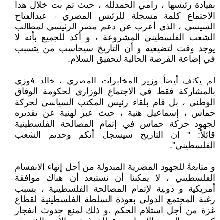
بقيادة رئيسها ، رامي الحمدلله ، حيث تم بث خلال هذا
الاجتماع كلمة مسجلة للرئيس المصري ، عبدالفتاح
السيسي ، الذي أعرب عن دعم مصر الرئيسي لمطالب
الشعب الفلسطيني المشروعة ، و أكد للجميع بأنه لا
يوجد وقت لتضيعيه و أن التاريخ سيحاسب من يتسبب
في إضاعة الفرصة الحالية لتحقيق السلام.
لم يكتف أيضاً وزير المخابرات المصري ، خالد فوزي
بالمشاركة فقط في الاجتماع الوزاري لحكومة الوفاق
الوطني ، بل قام بلقاء رئيس المكتب السياسي لحركة
حماس ، إسماعيل هنية ، حيث عبر لهنية عن تقديره
لجهود حركة حماس في إتمام المصالحة الفلسطينية
قائلاً: " إن التاريخ سيسجل أنكم وحدتم الشعب
الفلسطيني".
و متابعةً للجهود المصرية المبذولة من أجل إنهاء الانقسام
الفلسطيني ، لا يمكننا أن نستبعد أن هناك موافقة
أمريكية و دولية لإتمام المصالحة الفلسطينية ، بسبب
رغبة المجتمع الدولي بعودة السلطة الفلسطينية لقطاع
غزة من أجل استلام الحكم ،و ذلك لمنع حدوث انفجار