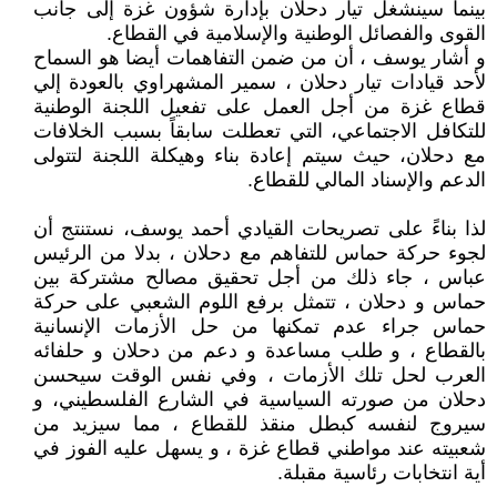
بينما سينشغل تيار دحلان بإدارة شؤون غزة إلى جانب
القوى والفصائل الوطنية والإسلامية في القطاع.
و أشار يوسف ، أن من ضمن التفاهمات أيضا هو السماح
لأحد قيادات تيار دحلان ، سمير المشهراوي بالعودة إلي
قطاع غزة من أجل العمل على تفعيل اللجنة الوطنية
للتكافل الاجتماعي، التي تعطلت سابقاً بسبب الخلافات
مع دحلان، حيث سيتم إعادة بناء وهيكلة اللجنة لتتولى
الدعم والإسناد المالي للقطاع.
لذا بناءً على تصريحات القيادي أحمد يوسف، نستنتج أن
لجوء حركة حماس للتفاهم مع دحلان ، بدلا من الرئيس
عباس ، جاء ذلك من أجل تحقيق مصالح مشتركة بين
حماس و دحلان ، تتمثل برفع اللوم الشعبي على حركة
حماس جراء عدم تمكنها من حل الأزمات الإنسانية
بالقطاع ، و طلب مساعدة و دعم من دحلان و حلفائه
العرب لحل تلك الأزمات ، وفي نفس الوقت سيحسن
دحلان من صورته السياسية في الشارع الفلسطيني، و
سيروج لنفسه كبطل منقذ للقطاع ، مما سيزيد من
شعبيته عند مواطني قطاع غزة ، و يسهل عليه الفوز في
أية انتخابات رئاسية مقبلة.