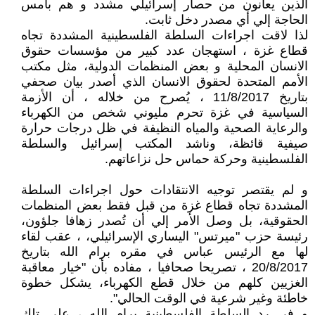
الذين يعانون من حصار إسرائيلي مشدد و هم بأمس
الحاجة إلي أي مصدر دخل ثابت.
لذا لاقت اجراءات السلطة الفلسطينية المشددة تجاه
قطاع غزة ، استهجان عدد كبير من مؤسسات حقوق
الانسان المحلية و بعض المنظمات الدولية، مثل مكتب
الأمم المتحدة لحقوق الانسان الذي أصدر بيان صحفي
بتاريخ 11/8/2017 ، يُصرح من خلاله ، أن الأزمة
السياسية في غزة تحرم مليوني شخص من الكهرباء
والرعاية الصحية والمياه النظيفة في ظل درجات حرارة
صيفية قائظة، وناشد المكتب إسرائيل والسلطة
الفلسطينية وحركة حماس حل نزاعاتهم.
و لم يقتصر توجيه الانتقادات حول اجراءات السلطة
المشددة تجاه قطاع غزة من قبل فقط بعض المنظمات
الحقوقية، بل وصل الأمر إلي أن تُصدر زهافا جلؤون،
رئيسة حزب "ميرتس" اليساري الإسرائيلي، ، عقب لقاء
لها مع الرئيس عباس في مقره برام الله بتاريخ
20/8/2017 ، تصريحا صحافيا ، مفاده بأن "خيار معاقبة
الغزيين كلهم من خلال قطع الكهرباء، يشكل خطوة
خاطئة وغير شرعية في الوقت الحالي".
و في رد السلطة الفلسطينية برام الله ، على تلك