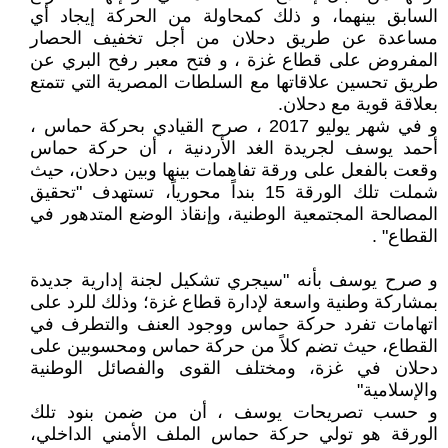
السابق بينهما، و ذلك كمحاولة من الحركة إيجاد أي
مساعدة عن طريق دحلان من أجل تخفيف الحصار
المفروض على قطاع غزة ، و فتح معبر رفح البري عن
طريق تحسين علاقاتها مع السلطات المصرية التي تتمتع
بعلاقة قوية مع دحلان.
و في شهر يوليو 2017 ، صرح القيادي بحركة حماس ،
أحمد يوسف لجريدة الغد الأردنية ، أن حركة حماس
وقعت بالفعل على ورقة تفاهمات بينها وبين دحلان، حيث
شملت تلك الورقة 15 بنداً محورياً، تستهدف "تحقيق
المصالحة المجتمعية الوطنية، وإنقاذ الوضع المتدهور في
القطاع" .
و صرح يوسف بأنه "سيجري تشكيل لجنة إدارية جديدة
بمشاركة وطنية واسعة لإدارة قطاع غزة؛ وذلك للرد على
اتهامات تفرد حركة حماس ووجود العنف والتطرف في
القطاع، حيث تضم كلاً من حركة حماس ومحسوبين على
دحلان في غزة، ومختلف القوى والفصائل الوطنية
والإسلامية"
و حسب تصريحات يوسف ، أن من ضمن بنود تلك
الورقة هو تولي حركة حماس الملف الأمني الداخلي،