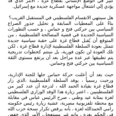
كبير في الوضع الإنساني بقطاع غزة ، الأمر الذي قد
يؤدي إلي اشتعال مواجهة عسكرية جديدة مع إسرائيل.
هل سينتهي الانقسام الفلسطيني في المستقبل القريب؟
بناءً على المعطيات السابقة و تحليل جذور الصراع
السياسي بين حركتي فتح و حماس ، و حسب التطورات
السياسية الجديدة في قضية المصالحة الفلسطينية ، من
المتوقع أن يُقبل قطاع غزة على حقبة سياسية جديدة
تتمثل بعودة السلطة الفلسطينية لإدارة قطاع غزة ، لكن
تلك العودة لن تكون فورية، بل ستتم كخطوات تدريجية
يتم تطبيقها عبر عدة مراحل بعد أن يرتفع مستوى الثقة
السياسية بين حركتي فتح وحماس.
حيث بعد أن أعلنت حركة حماس حلها للجنة الإدارية،
ورحبت رسمياً ، بوفد السلطة الفلسطينية ،الذي زار
قطاع غزة بقيادة الحمد الله ، لدرجة أن عدد كبير من
الفلسطينيين ، اعتبر زيارة هذا الوفد الوزاري الفلسطيني
لغزة بمثابة عيد وطني ، صرح الرئيس عباس في مقابلة
مع محطة تلفزيونية مصرية، عشية زيارة رئيس حكومته
رامي الحمدالله لغزة ، بأنه يرفض تكرار نسخة حزب الله
في الحكم بغزة ، وإنه غير مستعجل، الأمر الذي خفض