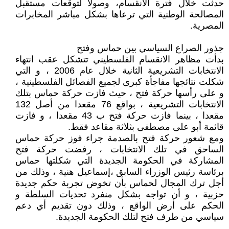
حدثت خلال فترة الانقسام، وصولا لتوقعات مستقبل
المصالحة الوطنية التي ترعاها بشكل مباشر المخابرات
المصرية.
جذور الصراع السياسي بين حماس وفتح
بدأت مظاهر الانقسام الفلسطيني تتشكل عقب انتهاء
الانتخابات التشريعية الثانية خلال عام 2006 ، و التي
شكلت نتائجها مفاجأة كبرى لجميع الفصائل الفلسطينية ،
و على رأسها حركة فتح ، حيث فازت حركة حماس بتلك
الانتخابات التشريعية ، بواقع 76 مقعدا من أصل 132
مقعدا ، بينما فازت حركة فتح ب 43 مقعدا ، و فازت
قائمة أبو على مصطفى بثلاثة مقاعد فقط.
ومع شعور حركة فتح بالصدمة جراء فوز حركة حماس
الساحق في تلك الانتخابات ، رفضت حركة فتح
المشاركة في الحكومة الجديدة التي شكلتها حماس
برئاسة رئيس الوزراء السابق ،إسماعيل هنية ، وذلك من
أجل ترك المجال لحماس بأن تخوض تجربة حكم جديدة
حزبية ، و أن تواجه بشكل منفرد تحديات السلطة و
الحكم على أرض الواقع ، وذلك دون تقديم أي دعم
سياسي من طرف فتح لتلك الحكومة الجديدة.