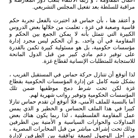
أعمال المقاومة ، و ربما الاكتفاء بلعب دور المعارضة و
مراقبة للسلطة بعد تفعيل المجلس التشريعي.
و أعتقد هنا ، بأن حماس قد اختبرت بالفعل تجربة حكم
قاسية وصعبة في غزة ، تعلمت من خلالها بعض الدروس
الكبيرة التي تتمثل بأنه لا يمكن الجمع بين الحكم و
المقاومة في آن واحد، ,و أن الحكم ليس مجرد إدارة
مؤسسات حكومية، بل هو مسئولية كبيرة تكمن بالقدرة
على توفير دعم مادي كبير من قبل الدول المانحة
للاستجابة للمتطلبات الإنسانية لقطاع غزة.
لذا أتوقع أن تتنازل حركة حماس في المستقبل القريب ،
بشكل شبه كامل عن إدارة المؤسسات الحكومية بقطاع
غزة لكن تحت شرط دمج موظفيها ضمن تلك
المؤسسات الحكومية وتوفير رواتب شهرية لهم.
أما بالنسبة للملف الأمني، فلا أتوقع أن تقدم حماس تنازلا
كبيرا في هذا الملف الحساس و الخطير و الذي يمس
عمل المقاومة الفلسطينية ، لذا ربما يكون هناك بعض
المداولات والحوارات السياسية و الأمنية بين الطرفين
وذلك تحت إشراف مباشر من قبل المخابرات المصرية ،
من أجل الوصول لصيغة توافقية بين الطرفين لإدارة