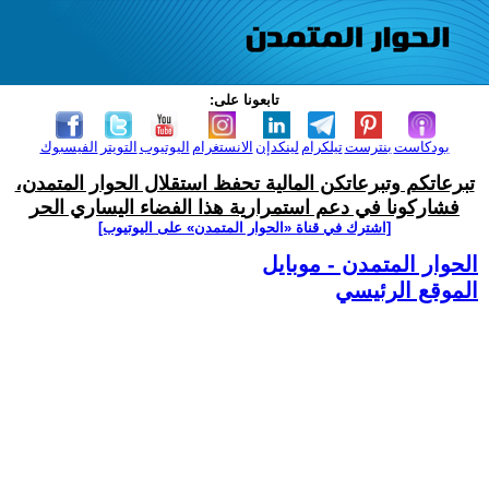
تابعونا على:
بودكاست
بنترست
تيلكرام
لينكدإن
الانستغرام
اليوتيوب
التويتر
الفيسبوك
تبرعاتكم وتبرعاتكن المالية تحفظ استقلال الحوار المتمدن،
فشاركونا في دعم استمرارية هذا الفضاء اليساري الحر
[اشترك في قناة ‫«الحوار المتمدن» على اليوتيوب]
الحوار المتمدن - موبايل
الموقع الرئيسي