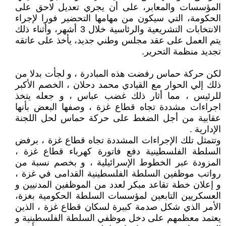
المؤسسات والمعابر، على أن يجري تعديل لاحق على
الحكومة، التي سيكون من مهامها التحضير فورا لإجراء
الانتخابات التشريعية والرئاسية خلال 3 أشهر، وأثناء ذلك
يتم العمل على عقد مجلس وطني جديد، يأخذ على عاتقه
تجديد منظمة التحرير.
لكن حركة حماس رفضت هذه المبادرة ، و لجأت بدلا من
ذلك إلي الحوار مع القيادي محمد دحلان ، الخصم الأكبر
للرئيس ، مما أثار ذلك غضب عباس ، و جعله يتخذ
اجراءات مشددة تجاه قطاع غزة ، وصفها البعض بأنها
عقابية من أجل الضغط على حركة حماس لحل اللجنة
الإدارية .
وتتمثل تلك الإجراءات المشددة تجاه قطاع غزة ، برفض
السلطة الفلسطينية دفع فاتورة كهرباء قطاع غزة ،
المزودة عبر الخطوط الإسرائيلية ، و بخصم نسبة من
رواتب موظفين السلطة الفلسطينية القدامى في غزة ،
و إعلان خطة تقاعد مبكر لعدد من الموظفين المدنيين و
العسكريين التابعين لمؤسسات السلطة الحكومية بغزة،
الأمر الذي شكل صدمة كبيرة لسكان قطاع غزة ، الذين
يعتمد معظمهم على دخل موظفي السلطة الفلسطينية و