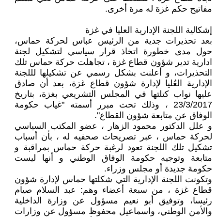
مفاتيح حكم غزة له مرة أخرى.
إشكالية اللجنة الإدارية العليا في غزة
بعد تحذيرات جدية من الرئيس عباس لحركة حماس،
حول مدى خطورة اتخاذ قرار سياسي لتشكيل لجنة
ادارية تدير شؤون قطاع غزة ، تجاهلت حركة حماس تلك
التحذيرات، و أعلنت بشكل رسمي عن تشكيلها لللجنة
الإدارية العُليا لإدارة شؤون قطاع غزة، بعد أن صادق
عليها نواب كتلتها في المجلس التشريعي بغزة، بتاريخ
23/3/2017 ، وذلك تحت مبرر أسمته "غياب حكومة
الوفاق عن متابعة شؤون القطاع".
و علل الدكتور محمود الزهار ، عضو المكتب السياسي
لحركة حماس ، عبر تصريحات صحفيه له ، بأن أسباب
تشكيل تلك اللجنة تعود لرغبة حركة حماس بمراقبة و
متابعة وتوجيه حكومة الوفاق الوطني و أنها ليست
حكومة جديدة أو مجلس وزراء.
وتكونت اللجنة الإدارية التي شكلتها حماس لإدارة شؤون
قطاع غزة ، من سبعة أعضاء وهم: عبد السلام صيام
رئيسا، وتوفيق أبو نعيم مسؤول عن وزارة الداخلية
والأمن الوطني، واسماعيل محفوظ مسؤول عن وزارات