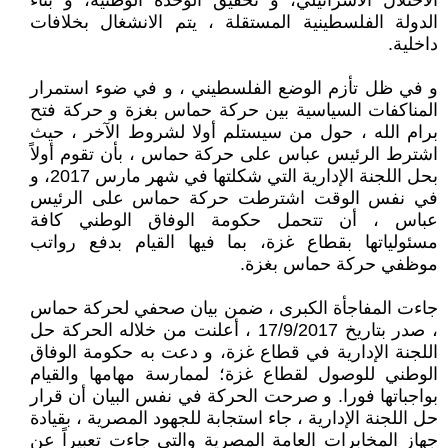
الاحتلال الاسرائيلي، و تحقيق الوحدة الوطنية، و بناء
الدولة الفلسطينية المستقلة ، يتم الانشغال بخلافات
داخلية.
و في ظل تأزم الوضع الفلسطيني ، و في ضوء استمرار
المناكفات السياسية بين حركة حماس بغزة و حركة فتح
برام الله ، حول من سيستلم أولا لشروط الآخر ، حيث
اشترط الرئيس عباس على حركة حماس ، بأن تقوم أولاً
بحل اللجنة الإدارية التي شكلتها في شهر مارس 2017، و
في نفس الوقت اشترطت حركة حماس على الرئيس
عباس ، أن تتحمل حكومة الوفاق الوطني كافة
مسئولياتها بقطاع غزة، بما فيها القيام بدفع رواتب
موظفي حركة حماس بغزة.
جاءت المفاجأة الكبرى ، ضمن بيان صحفي لحركة حماس
، صدر بتاريخ 17/9/2017 ، أعلنت من خلاله الحركة حل
اللجنة الإدارية في قطاع غزة، و دعت به حكومة الوفاق
الوطني للوصول لقطاع غزة؛ لممارسة مهامها والقيام
بواجباتها فورا. و صرحت الحركة في نفس البيان أن قرار
حل اللجنة الإدارية ، جاء استجابة للجهود المصرية ، بقيادة
جهاز المخابرات العامة المصرية والتي جاءت تعبيراً عن