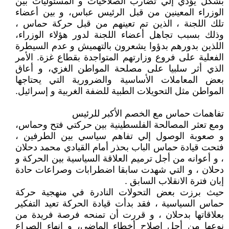
بشكل يؤدي إلي تضارب الصلاحيات و المسئوليات بين
الوزراء المعينين من قبل الرئيس عباس، و بين أعضاء
تلك اللجنة ، الذين تم تعينهم من قبل حركة حماس ،
وذلك بسبب تجاهل أعضاء اللجنة لدور هؤلاء الوزراء،
اللذين بدورهم بدؤوا يشعرون بالتهميش و عدم السيطرة
الفعلية على فروع وزارتهم المتواجدة بقطاع غزة. الأمر
الذي أثر سلبيا على مصلحة المواطن الغزي، و أعاق
بعض المعاملات الأساسية والضرورية التي يحتاجها
المواطن مثل التحويلات الطبية للضفة الغربية و إسرائيل.
تفاهمات حماس مع الخصم الأكبر للرئيس
ومع تعثر المصالحة الفلسطينية بين حركتي فتح وحماس،
و صعوبة الوصول إلي تفاهم سياسي بين الطرفين ،
فتحت قيادة حماس الباب بحذر أمام القيادي محمد دحلان
، و أعوانه من أجل ترميم العلاقة السياسية بين الحركة و
دحلان ، و التي شهدت سابقا اضطرابات وصراعات حادة
إبان فترة الانقلاب السابق .
حيث برزت بعض التحولات النادرة في منهجية حركة
حماس السياسية ، فقد بدأت قيادة الحركة تعيد التفكير
بعلاقاتها بدحلان ، و قررت أن تمنحه فرصة فريدة من
نوعها من أجل إصلاح أخطاء الماضي، و إنهاء الصراع