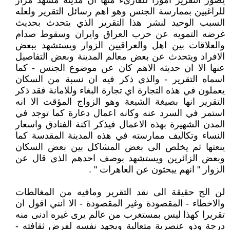
يصور التقرير امورا للقارىء منها ان مدينة مشهد مزار
للراغبين بممارسة الجنس وهو اهم رسائل التقرير ولعله
السبب الوحيد لنشر هذا التقرير الذي يتحدث بحديث
غرضه التمويه عن حرب العراق وايران وسقوط صدام
والعلاقات بين اهل والعراقيين الزوار ويستشهد ببعض
الافراد ويتحدث عن بعض معالم المدينة وبعض التفاصيل
عنها الا ان حديثه الاهم كان عن موضوع الجنس - كما
اسماه التقرير - والذي ذكر فيه ان نسبة من السكان
يعملون في هذه التجارة اي تجارة البغاء وللامانة فقد ذكر
التقرير انها بصيغة الشيعة وهو الزواج المؤقت الا انه
استمر في السرد عنه وكانه اعمال دعارة كما توجد في
المدن الشهيرة بهذه الاعمال فيذكر اكنة الفنادق واسعار
النساء وتكاليف ممارسته في هذه المدينة المقدسة كما
ينعتها ثم يخلص الى بعض المشاكل بين بعض السكان
وبعض الزائرين ويستشهد بوصف احدهم الذي قال عن
الزوار " انهم يبحثون عن العاهرات " .
لن الج حقيقة الى نقد التقرير ومافيه من المغالطات
والاخطاء - المقصودة وغير المقصودة - الا انني اقول ان
تقريرا كهذا ليس بمستغرب من عالم يرى غيره ادنى منه
درجة وذو عنصرية متعالية ويجهد نفسه لفرض ثقافته -