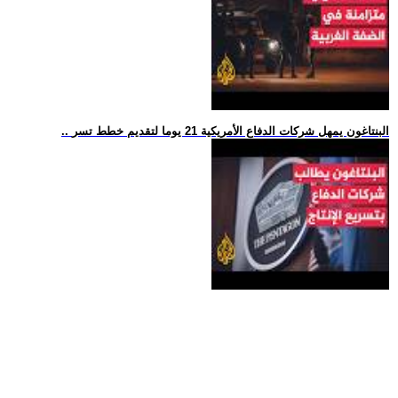
.. البنتاغون يمهل شركات الدفاع الأمريكية 21 يوما لتقديم خطط تسر