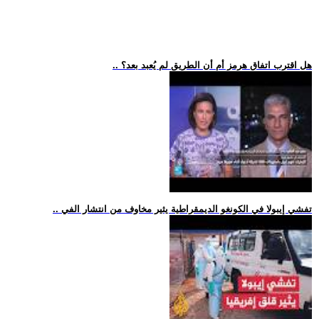
.. هل اقترب اتفاق هرمز أم أن الطريق لم يُعبد بعد؟
.. تفشي إيبولا في الكونغو الديمقراطية يثير مخاوف من انتشار الفي