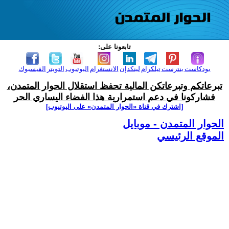
تابعونا على:
بودكاست
بنترست
تيلكرام
لينكدإن
الانستغرام
اليوتيوب
التويتر
الفيسبوك
تبرعاتكم وتبرعاتكن المالية تحفظ استقلال الحوار المتمدن،
فشاركونا في دعم استمرارية هذا الفضاء اليساري الحر
[اشترك في قناة ‫«الحوار المتمدن» على اليوتيوب]
الحوار المتمدن - موبايل
الموقع الرئيسي