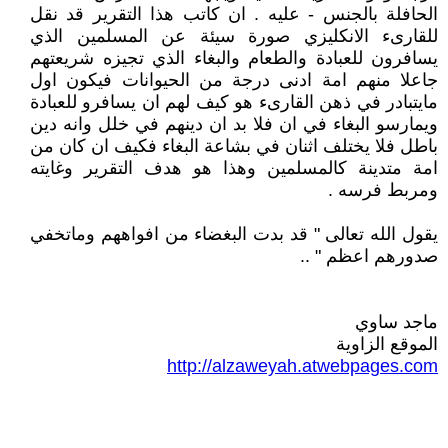
الحافلة بالجنس - عليه . ان كاتب هذا التقرير قد نقل
للقارىء الانكليزي صورة سيئة عن المسلمين الذي
يسافرون للعبادة والطعام والبغاء الذي تجيزه شريعتهم
جاعلا منهم امة ادنى درجة من الحيوانات فيكون اول
مايتبادر في ذهن القارىء هو كيف لهم ان يسافرو للعبادة
ويمارسو البغاء في ان فلا بد ان دينهم في خلل وانه دين
باطل فلا يختلف اثنان في بشاعة البغاء فكيف ان كان من
امة متدينة كالمسلمين وهذا هو هدف التقرير وغايته
ومربط فرسه .
يقول الله تعالى " قد بدت البغضاء من افواههم وماتخفي
صدورهم اعظم " ..
ماجد ساوي
الموقع الزاوية
http://alzaweyah.atwebpages.com