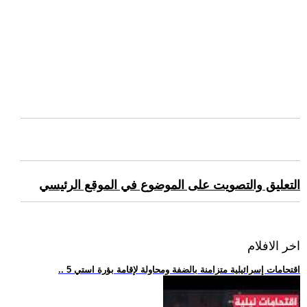
التعليق والتصويت على الموضوع في الموقع الرئيسي
اخر الافلام
.. 5 اقتحامات إسرائيلية متزامنة بالضفة ومحاولة لإقامة بؤرة استي