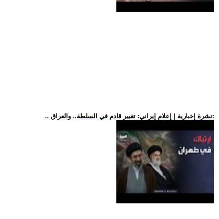
.. نشرة إخبارية | إعلام إيراني: تغيير قادم في السلطة.. والعراق: