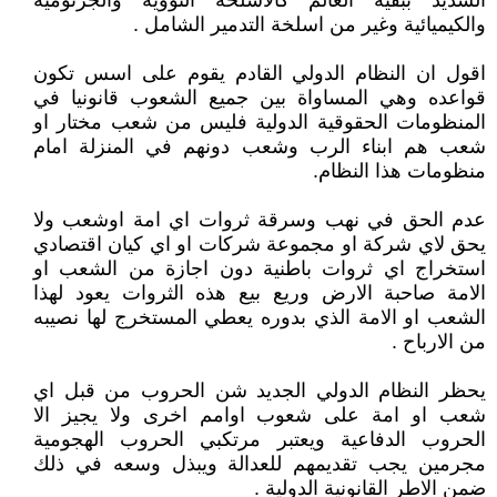
الشديد ببقية العالم كالاسلحة النووية والجرثومية
والكيميائية وغير من اسلخة التدمير الشامل .
اقول ان النظام الدولي القادم يقوم على اسس تكون
قواعده وهي المساواة بين جميع الشعوب قانونيا في
المنظومات الحقوقية الدولية فليس من شعب مختار او
شعب هم ابناء الرب وشعب دونهم في المنزلة امام
منظومات هذا النظام.
عدم الحق في نهب وسرقة ثروات اي امة اوشعب ولا
يحق لاي شركة او مجموعة شركات او اي كيان اقتصادي
استخراج اي ثروات باطنية دون اجازة من الشعب او
الامة صاحبة الارض وريع بيع هذه الثروات يعود لهذا
الشعب او الامة الذي بدوره يعطي المستخرج لها نصيبه
من الارباح .
يحظر النظام الدولي الجديد شن الحروب من قبل اي
شعب او امة على شعوب اوامم اخرى ولا يجيز الا
الحروب الدفاعية ويعتبر مرتكبي الحروب الهجومية
مجرمين يجب تقديمهم للعدالة ويبذل وسعه في ذلك
ضمن الاطر القانونية الدولية .