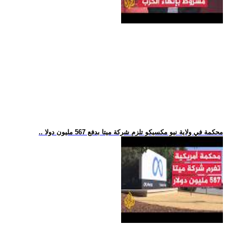
.. محكمة في ولاية نيو مكسيكو تلزم شركة ميتا بدفع 567 مليون دولا