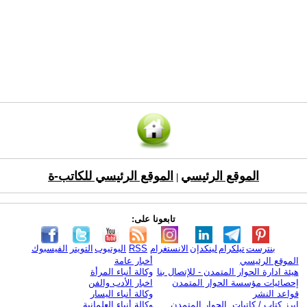
الموقع الرئيسي
الموقع الرئيسي للكاتب-ة
|
تابعونا على:
بنترست
تيلكرام
لينكدإن
الانستغرام
RSS
اليوتيوب
التويتر
الفيسبوك
الموقع الرئيسي
أخبار عامة
هيئة ادارة الحوار المتمدن - للإتصال بنا
وكالة أنباء المرأة
إحصائيات مؤسسة الحوار المتمدن
اخبار الأدب والفن
قواعد النشر
وكالة أنباء اليسار
ابرز كتاب / كاتبات الحوار المتمدن
وكالة أنباء العلمانية