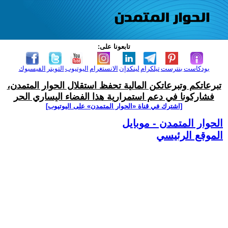
تابعونا على:
بودكاست
بنترست
تيلكرام
لينكدإن
الانستغرام
اليوتيوب
التويتر
الفيسبوك
تبرعاتكم وتبرعاتكن المالية تحفظ استقلال الحوار المتمدن،
فشاركونا في دعم استمرارية هذا الفضاء اليساري الحر
[اشترك في قناة ‫«الحوار المتمدن» على اليوتيوب]
الحوار المتمدن - موبايل
الموقع الرئيسي