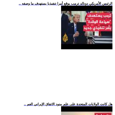
.. الرئيس الأمريكي دونالد ترمب يوقع أمرا تنفيذيا يستهدف ما وصفه
.. هل كانت الولايات المتحدة على علم ببنود الاتفاق الإيراني العم