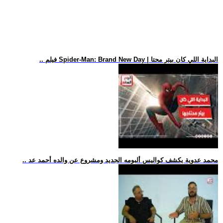
.. فيلم Spider-Man: Brand New Day | البداية اللي كان بيتر محتا
.. محمد عدوية يكشف كواليس ألبومه الجديد ومشروع عن والده أحمد عد