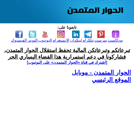
تابعونا على:
بودكاست
بنترست
تيلكرام
لينكدإن
الانستغرام
اليوتيوب
التويتر
الفيسبوك
تبرعاتكم وتبرعاتكن المالية تحفظ استقلال الحوار المتمدن،
فشاركونا في دعم استمرارية هذا الفضاء اليساري الحر
[اشترك في قناة ‫«الحوار المتمدن» على اليوتيوب]
الحوار المتمدن - موبايل
الموقع الرئيسي