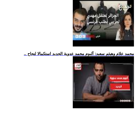
.. محمد علام وهيثم سعيد: ألبوم محمد عدوية الجديد استكمالا لنجاح