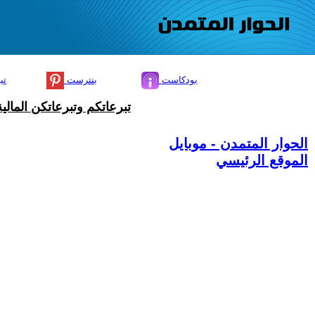
بودكاست
بنترست
تي
تبرعاتكم وتبرعاتكن المال
الحوار المتمدن - موبايل
الموقع الرئيسي