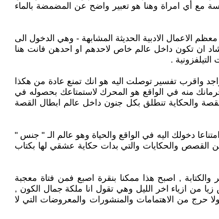
رسة مع أي امراة وهنا هو تعبير واضح عن المضمضة بالماء
عظم الاعمال الادبية الحديثة المشابهة - وهي الدخول الى
شاد ان تكون داخل عالم خاص لاحدهم او احدهن فانت هنا
لتيلفزونية .
جد واقرب تفسير توصلت اليه هو انك تمنع عادة من هكذا
حرمانك منه في الواقع هو المحرك لاستمتاعك بحصوله في
لقصة والحكاية تنطلق بكل جنون داخل عالم ابطال القصة
اعا دخولك اليه في الواقع والحياة وهو عالم الـ " جنس "
 من القصص والحكايات والتي بدات حكاية عشقي لها بكتاب
والكتابة , اصبح هذا ممكنا بنقرة اصبع فمن فتاة معجبة
يا من ازياء اخر الليل وهي تقول انا ملكة جمال الكون ,
لا حرج من الاهتمامات والمنشورات والمعروضات التي لا