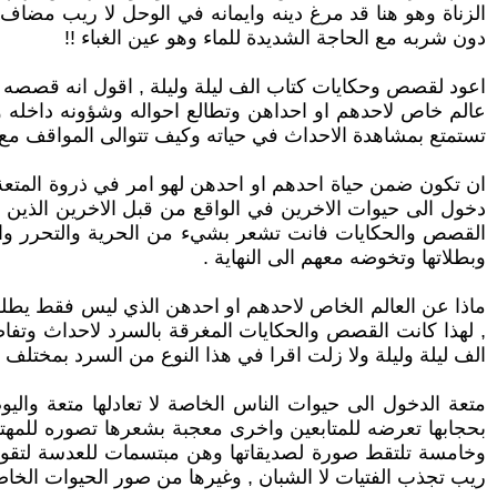
الزناة وهو هنا قد مرغ دينه وايمانه في الوحل لا ريب مضاف 
دون شربه مع الحاجة الشديدة للماء وهو عين الغباء !!
اعود لقصص وحكايات كتاب الف ليلة وليلة , اقول انه قصصه وجك
عالم خاص لاحدهم او احداهن وتطالع احواله وشؤونه داخله و
تستمتع بمشاهدة الاحداث في حياته وكيف تتوالى المواقف مع
ان تكون ضمن حياة احدهم او احدهن لهو امر في ذروة المتعة
دخول الى حيوات الاخرين في الواقع من قبل الاخرين الذين
القصص والحكايات فانت تشعر بشيء من الحرية والتحرر والت
وبطلاتها وتخوضه معهم الى النهاية .
ماذا عن العالم الخاص لاحدهم او احدهن الذي ليس فقط يطلق لك
, لهذا كانت القصص والحكايات المغرقة بالسرد لاحداث وتفا
الف ليلة وليلة ولا زلت اقرا في هذا النوع من السرد بمختلف ا
متعة الدخول الى حيوات الناس الخاصة لا تعادلها متعة والي
بحجابها تعرضه للمتابعين واخرى معجبة بشعرها تصوره للمهتم
وخامسة تلتقط صورة لصديقاتها وهن مبتسمات للعدسة لتقول ا
ريب تجذب الفتيات لا الشبان , وغيرها من صور الحيوات الخاص