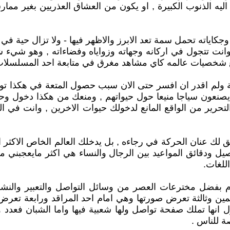
اليه الذنوب الكبيرة , او يكون من العشاق العذريين بغير مما
اياته تحمل سمة تعد الابرز والاظهر فيها - ولا تزال حية في م
انت تتجول في اركانه وجهاته وزواياه وفضاءاته , وهو شيء 
 شخصيات عالمه كاي مشاهد مغرق في متابعة احد المسلسلات ا
 ولم اقدر ان افسر حتى الان سبب حصول المتعة في هكذا توا
 يصنعون سياجا منيعا حول حيواتهم , ومنعك من هكذا دخول و
حرير من الواقع المانع لدخولك حيوات الاخرين , وانت في ا
 عنان الحركة في رجاءه , بل يدخلك العالم الخاص الاكثر امتن
صيل ودقائق المواعيد بين الرجال والنساء هي اكثر مايعجبني
للغات.
وم بفضل مخترعات العصر من وسائل التواصل والتعبير والنشر 
ين وثالثة تعرض صورتها وهي امام احد المراقد ورابعة تعرض ز
نها تملك صفحة تواصل ولها شعبية فيها واما الشبان فعدد و
ة للناس .