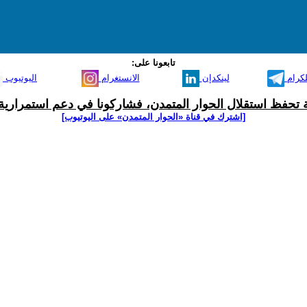
تابعونا على:
لكرام
لينكدإن
الانستغرام
اليوتيوب
ية تحفظ استقلال الحوار المتمدن، فشاركونا في دعم استمرارية 
[اشترك في قناة ‫«الحوار المتمدن» على اليوتيوب]