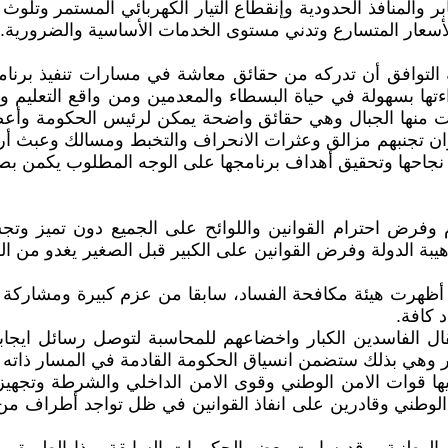
بر والمنافذ الحدودية وإنقطاع التيار الكهربائي المستمر وتلوث
 الأسعار المتسارع وتدني مستوى الخدمات الأساسية والضرورية.
 التوافق أن تدركه من حقائق معاشة في مسارات تنفيذ برنا
ها بسهولة في حياة البسطاء والمعدمين ومن واقع التعليم وا
أت منها الجبال وهي حقائق واضحة يمكن لرئيس الحكومة وأعضا
وان تجنبهم مزالق وعثرات الانحراف والتخبط ومسالك وعبث أرباب
جاحها وتحقيق أهداف برنامجها على الوجه المطلوب يكمن بصورة
ظام وفرض احترام القوانين واللوائح على الجميع دون تميز و
يبة الدولة وفرض القوانين على الكبير قبل الصغير يغدو من ال
 أظهرت هيئة مكافحة الفساد، سابقا من عزم كبيرة ومشاركة ق
 كافة.
تقال الفاسدين الكبار واخضاعهم للمحاسبة لتوصل رسائل ايجابي
غيير وهي بذلك ستضمن انسياق الحكومة القادمة في المسار ذاته 
 بشقيها قوات الامن الوطني وقوى الامن الداخلي والشرطة وتجه
وطني وقادرين على انفاذ القوانين في ظل تواجد أطراف من غي