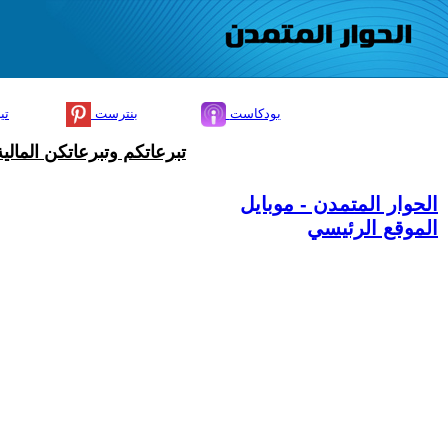
بودكاست
بنترست
تي
تبرعاتكم وتبرعاتكن المال
الحوار المتمدن - موبايل
الموقع الرئيسي