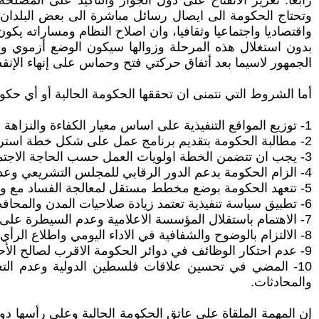
رابعا: تعزيز الانفتاح على دول الجوار والتأكيد على المصل
وتحتاج الحكومة الى ايصال رسائل مباشرة الى بعض البلدان 
واقتصاديا واجتماعيا وثقافيا، وان اصلاح النظام ومساراته يكون
بدون استغلال هذه المرحلة وزوالها سيكون الوضع أزموي وأ
الجمهور لاسيما بعد أتفاق حركتي فتح وحماس على إنهاء الإنق
أما الشروط التي نتمنى ان تحققها الحكومة الحالية أو أي حكو
1- توزيع المواقع التنفيذية على اساس معيار الكفاءة والنزاهة والاختصاص وليس المعيار الفصائلي أو الحزبي.
2- مطالبة الحكومة بتقديم برنامج عمل على شكل خطة استراتيجية لاربع سنوات مع الاسقف الزمنية والاهداف والسياسات والقواعد والاجراءات وحجم العنصر البشري والتكاليف .
3- يجب ان تتضمن الخطة اولويات العمل حسب الحاجة الاجتماعية الحقيقية وتقديم الأمن والخدمات على غيرهما.
4- الزام الحكومة بدعم الدور الرقابي للمجلس التشريعي وعدم التنصل من مسؤولية المثول امامه او اعاقة آليات الرقابة .
5- تتعهد الحكومة بوضع مخطط مستقل لمعالجة الفساد مع وضع قواعد لتنفيذ المخطط مع الالتزام بجدول زمني .
6- تطبيق سياسة تنفيذية تعتمد زيادة صلاحيات المدن والمحافظات واعطاءها دورا تنفيذيا اوسع في الاعمار والتنمية وتوزيع حصتها من الموازنة بعدالة .
7- الاهتمام باستقلال المؤسسة الاعلامية وعدم السيطرة على شبكات الاعلام باعتبارها مؤسسات مستقلة تابعة للدولة وليس للحكومة.
8- الالتزام بالوضوح والشفافية في الاداء اليومي واطلاع الرأي العام على جميع التطورات الحاصلة في اروقة الحكومة وتمكين الاعلام من الوصول الى الحقيقة .
9- عدم احتكار الوظائف في دوائر الحكومة الاقرب لصالح الأحزاب والفصائل واشراك الجميع فيها بعدالة.
10- المضي في تحسين علاقات فلسطين الدولية وعدم التعا
والمحادثات.
إن المهمة الملقاة على عاتق الحكومة الحالية وعلى رأسها د