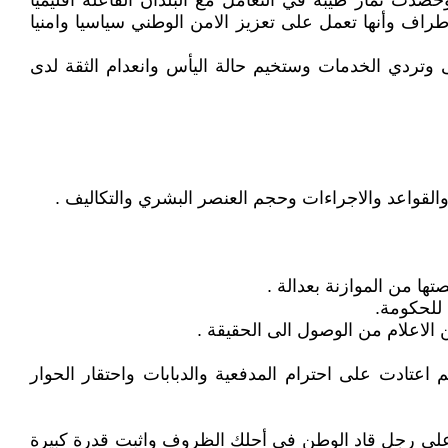
صدت ثمار طيبة في التعامل مع البلدان الفاعلة اقليميا
راف وأنها تعمل على تعزيز الامن الوطني سياسيا وامنيا
وتردي الخدمات وستخيم حالة اليأس وانعدام الثقة لدى
عتادت على احترام المدفعية والدبابات واحتقار الحوار
ة على رجل قاد الوطن في أحلك الظروف واثبت قدرة كبيرة