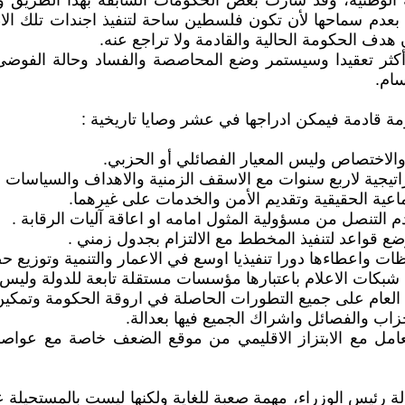
حة الوطنية، وقد سارت بعض الحكومات السابقة بهذا الطريق وح
بعدم سماحها لأن تكون فلسطين ساحة لتنفيذ اجندات تلك الاط
 هدف الحكومة الحالية والقادمة ولا تراجع عنه.
كثر تعقيدا وسيستمر وضع المحاصصة والفساد وحالة الفوضى 
سام.
مة قادمة فيمكن ادراجها في عشر وصايا تاريخية :
مل مع الابتزاز الاقليمي من موقع الضعف خاصة مع عواصم ا
ولة رئيس الوزراء، مهمة صعبة للغاية ولكنها ليست بالمستحيل