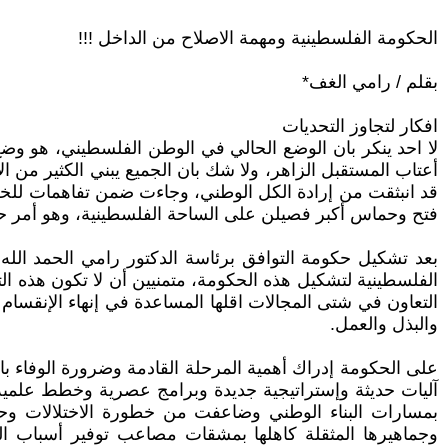
الحكومة الفلسطينية ومهمة الاصلاح من الداخل !!!
بقلم / رامي الغف*
افكار لتجاوز التحديات
لا احد ينكر بان الوضع الحالي في الوطن الفلسطيني، هو و
أعتاب المستقبل الزاهر، ولا شك بان الجميع يبني الكثير من ال
قد انبثقت من إرادة الكل الوطني، وجاءت ضمن تفاهمات للخر
فتح وحماس أكبر فصيلن على الساحة الفلسطينية، وهو أمر
بعد تشكيل حكومة التوافق برئاسة الدكتور رامي الحمد الل
الفلسطينية لتشكيل هذه الحكومة، متمنيين أن لا تكون هذه 
التعاون في شتى المجالات اقلها المساعدة في إنهاء الإنقسا
والبذل والعمل.
على الحكومة إدراك أهمية المرحلة القادمة وضرورة الوفاء با
آليات حديثة وإستراتيجية جديدة وبرامج عصرية وخطط علمية 
بمسارات البناء الوطني وضاعفت من خطورة الاختلالات وح
وجماهيرها المثقلة كاهلها بمشقات مصاعب توفير أسباب الع