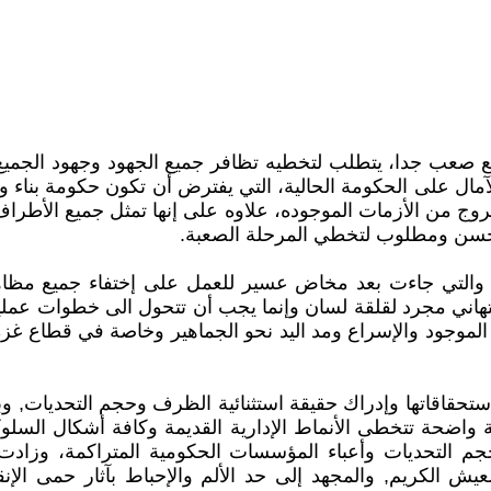
ضع صعب جدا، يتطلب لتخطيه تظافر جميع الجهود وجهود الجمي
آمال على الحكومة الحالية، التي يفترض أن تكون حكومة بناء وا
وج من الأزمات الموجوده، علاوه على إنها تمثل جميع الأطر
 حسن ومطلوب لتخطي المرحلة الصعبة.
ه والتي جاءت بعد مخاض عسير للعمل على إختفاء جميع مظاه
التهاني مجرد لقلقة لسان وإنما يجب أن تتحول الى خطوات ع
م الموجود والإسراع ومد اليد نحو الجماهير وخاصة في قطاع غ
ستحقاقاتها وإدراك حقيقة استثنائية الظرف وحجم التحديات, وب
واضحة تتخطى الأنماط الإدارية القديمة وكافة أشكال السلوك
جم التحديات وأعباء المؤسسات الحكومية المتراكمة، وزا
يش الكريم, والمجهد إلى حد الألم والإحباط بآثار حمى ال