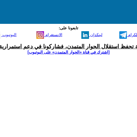
تابعونا على:
لكرام
لينكدإن
الانستغرام
اليوتيوب
ية تحفظ استقلال الحوار المتمدن، فشاركونا في دعم استمرارية 
[اشترك في قناة ‫«الحوار المتمدن» على اليوتيوب]