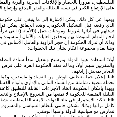
الفلسطيني، مرورا بالحصار والإغلاقات البحرية والبرية والمعا
على الإرتفاع الكبير في نسبه البطاله والفقر المدقع وإرتفاع
وبعيدا عن كل ذلك، يمكن الإشارة إلى ما ينبغي على حكومة
الذي رفعته قبل التشكيل الحكومي, وهذه الحقائق يمكن قراءت
تستلهم في أدائها شروط وموجبات حمل ((الأمانة)) التي تبر
انجاز المهام المنوطة بهم وتحقيق الغايات والآمال المنشودة 
وذاك أن تدرك الحكومة إن حجر الزاوية والعامل الأساس في ن
وهنا نقدم مجموعة افكار بشأن تلك الخطوات:
أولا: استعادة هيبة الدولة وترسيخ وتفعيل مبدأ سيادة الن
والمقربين منهم أولا، وما لم تعقد الحكومة العزم على فرض ه
الصابر بمحض إرادتهم.
ثانيا: إعلان حملة تنظيف الوطن من الفساد والفاسدين، وكما
بحملة تنظيف شاملة من الفساد المالي والإداري وأنواع الفساد
وبهذا بإمكان الحكومة اتخاذ الاجراءات القابلة للتطبيق كاع
القليلة المتبقية للحكومة لا تمنعها من الشروع بالإصلاح والت
ثالثا: تأكيد الاستمرار في بناء القوات الامنية الفلسطينية
كامل ترابها وبذلك تشكل حامي للنظام السياسي والمشروع ال
تتعارض مع سياسية الدولة وامنها الوطني.