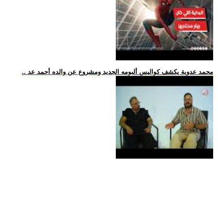
.. محمد عدوية يكشف كواليس ألبومه الجديد ومشروع عن والده أحمد عد