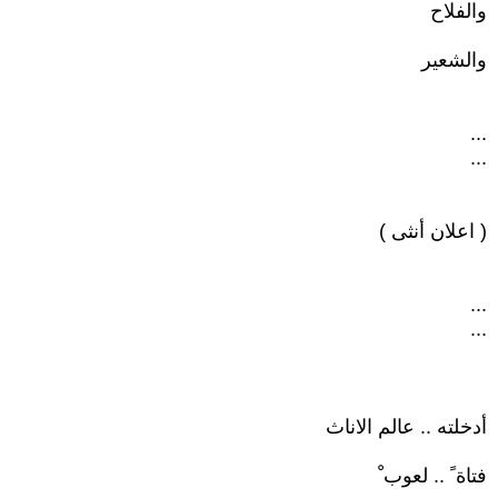
والفلاح
والشعير
...
...
( اعلان أنثى )
...
...
أدخلته .. عالم الاناث
فتاة ً .. لعوب ْ