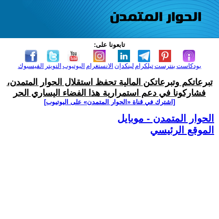
تابعونا على:
بودكاست
بنترست
تيلكرام
لينكدإن
الانستغرام
اليوتيوب
التويتر
الفيسبوك
تبرعاتكم وتبرعاتكن المالية تحفظ استقلال الحوار المتمدن،
فشاركونا في دعم استمرارية هذا الفضاء اليساري الحر
[اشترك في قناة ‫«الحوار المتمدن» على اليوتيوب]
الحوار المتمدن - موبايل
الموقع الرئيسي