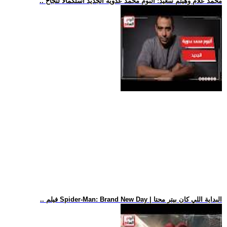
.. محمد علام وهيثم سعيد: ألبوم محمد عدوية الجديد استكمالا لنجاح
.. فيلم Spider-Man: Brand New Day | البداية اللي كان بيتر محتا