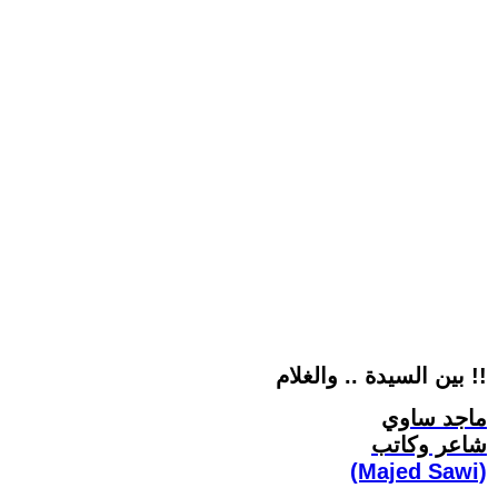
بين السيدة .. والغلام !!
ماجد ساوي
شاعر وكاتب
(Majed Sawi)