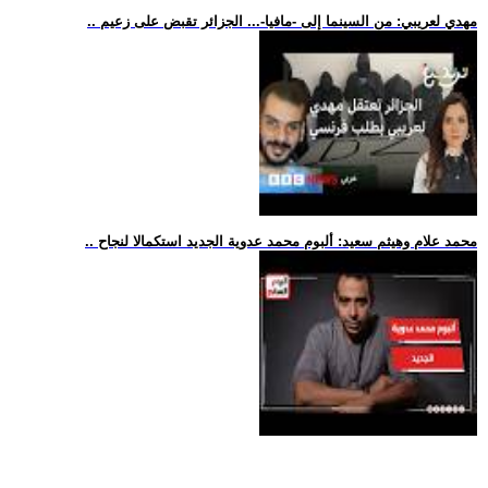
.. مهدي لعريبي: من السينما إلى -مافيا-... الجزائر تقبض على زعيم
.. محمد علام وهيثم سعيد: ألبوم محمد عدوية الجديد استكمالا لنجاح