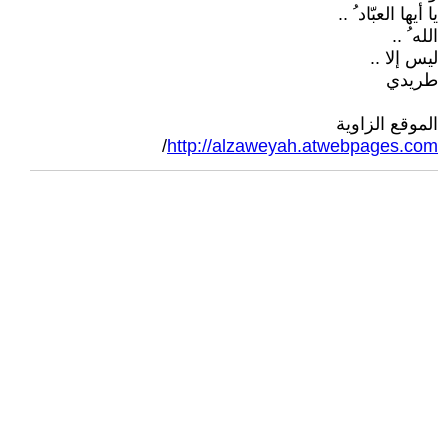
يا أيها العبّاد ُ ..
الله ُ ..
ليس إلا ..
طريدي
الموقع الزاوية
/
http://alzaweyah.atwebpages.com