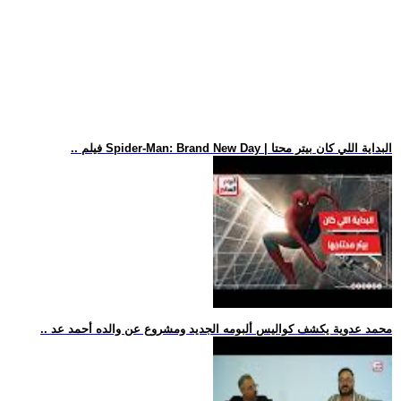
.. فيلم Spider-Man: Brand New Day | البداية اللي كان بيتر محتا
.. محمد عدوية يكشف كواليس ألبومه الجديد ومشروع عن والده أحمد عد