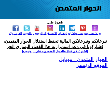
تابعونا على:
بودكاست
بنترست
تيلكرام
لينكدإن
الانستغرام
اليوتيوب
التويتر
الفيسبوك
تبرعاتكم وتبرعاتكن المالية تحفظ استقلال الحوار المتمدن،
فشاركونا في دعم استمرارية هذا الفضاء اليساري الحر
[اشترك في قناة ‫«الحوار المتمدن» على اليوتيوب]
الحوار المتمدن - موبايل
الموقع الرئيسي