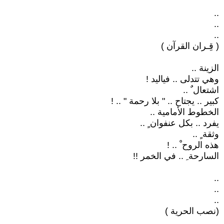
..
..
..
( قِـران القرآن )
الزينة ..
وهي تتدلى .. فياليد !
اشتعال ٌ ..
كبير .. يجتاح .. " بلا رحمة " .. !
الخطوط الأمامية ..
يفرد .. بكل عنفوان ٍ ..
وثقة ٍ ..
هذه الروح ْ .. !
السارحة ِ .. في الخمر !!
..
..
..
(نصب الحرية )