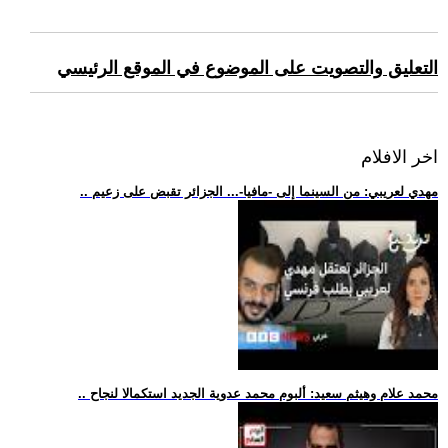
التعليق والتصويت على الموضوع في الموقع الرئيسي
اخر الافلام
.. مهدي لعريبي: من السينما إلى -مافيا-... الجزائر تقبض على زعيم
.. محمد علام وهيثم سعيد: ألبوم محمد عدوية الجديد استكمالا لنجاح