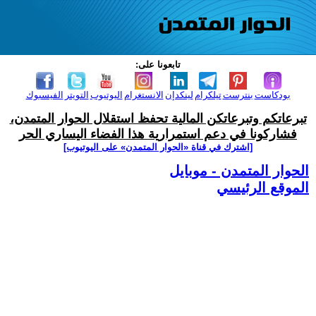
تابعونا على:
بودكاست
بنترست
تيلكرام
لينكدإن
الانستغرام
اليوتيوب
التويتر
الفيسبوك
تبرعاتكم وتبرعاتكن المالية تحفظ استقلال الحوار المتمدن،
فشاركونا في دعم استمرارية هذا الفضاء اليساري الحر
[اشترك في قناة ‫«الحوار المتمدن» على اليوتيوب]
الحوار المتمدن - موبايل
الموقع الرئيسي