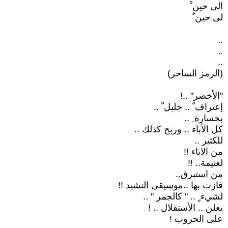
الى حين ْ
لى حين ُ
..
..
..
(الرمز الساحر)
"الأخضر" ..!
إعتراف ٌ .. جليل ْ ..
بخسارة ِ ..
كل الأباء .. وربح كذلك ..
للكثير ..
من الاباء !!
لغنيمة.. !!
من استبرق..
فازت بها ..موسيقى النشيد !!
لشيء ٍ .. " كالجمر " ..
يعلن .. الأستقلال .. !
على الحروب !