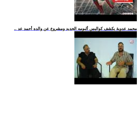
.. محمد عدوية يكشف كواليس ألبومه الجديد ومشروع عن والده أحمد عد