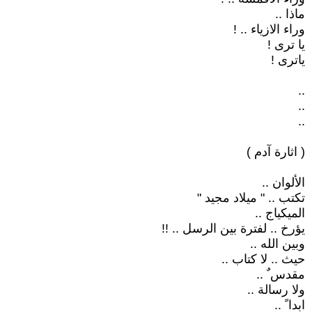
ماذا ..
وراء الازياء .. !
يا ترى !
ياترى !
..
..
..
( اثارة آدم )
الألوان ..
تكتب .. " ميلاد مجيد "
الميكياج ..
يؤرخ .. لفترة بين الرسل .. !!
وبين الله ..
حيث .. لا كتاب ..
مقدس ٌ ..
ولا رسالة ..
ابدا ً ..