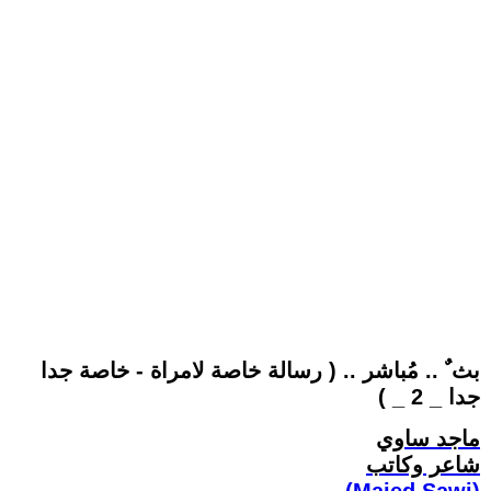
بث ٌ .. مُباشر .. ( رسالة خاصة لامراة - خاصة جدا
جدا _ 2 _ )
ماجد ساوي
شاعر وكاتب
(Majed Sawi)