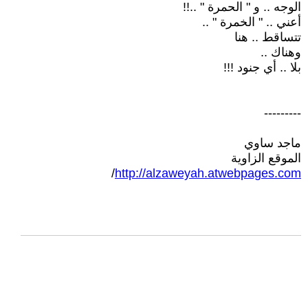
الوجه .. و " الحمرة " ..!!
أعني .. " الخمرة " ..
تتساقط .. هنا
وهناك ..
بلا .. أي جنود !!!
---------
ماجد ساوي
الموقع الزاوية
/
http://alzaweyah.atwebpages.com