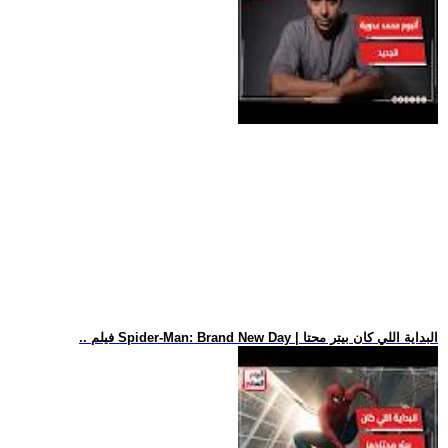
.. فيلم Spider-Man: Brand New Day | البداية اللي كان بيتر محتا