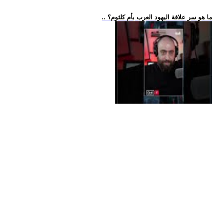
.. ما هو سر علاقة اليهود العرب بأم كلثوم؟