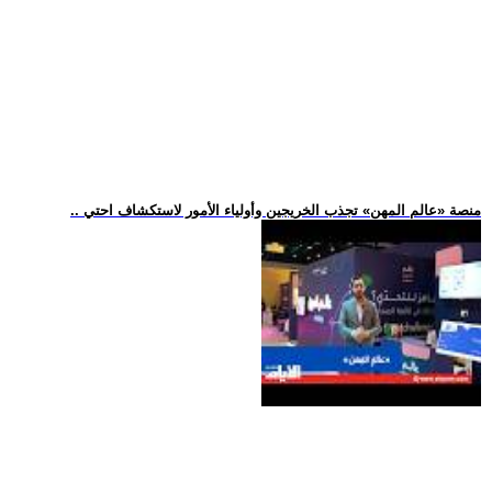
.. منصة «عالم المهن» تجذب الخريجين وأولياء الأمور لاستكشاف احتي