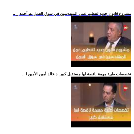
.. مشروع قانون جديد لتنظيم عمل المهندسين في سوق العمل..م.أحمد ر
.. تخصصات طبية مهمة ناقصة لها مستقبل كبير..د.خالد أمين الأمين ا