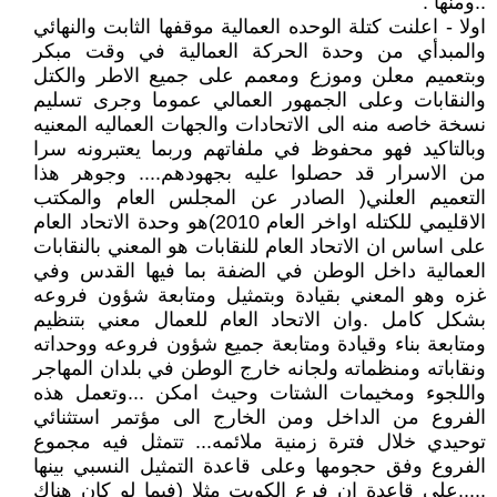
..ومنها :
اولا - اعلنت كتلة الوحده العمالية موقفها الثابت والنهائي
والمبدأي من وحدة الحركة العمالية في وقت مبكر
وبتعميم معلن وموزع ومعمم على جميع الاطر والكتل
والنقابات وعلى الجمهور العمالي عموما وجرى تسليم
نسخة خاصه منه الى الاتحادات والجهات العماليه المعنيه
وبالتاكيد فهو محفوظ في ملفاتهم وربما يعتبرونه سرا
من الاسرار قد حصلوا عليه بجهودهم.... وجوهر هذا
التعميم العلني( الصادر عن المجلس العام والمكتب
الاقليمي للكتله اواخر العام 2010)هو وحدة الاتحاد العام
على اساس ان الاتحاد العام للنقابات هو المعني بالنقابات
العمالية داخل الوطن في الضفة بما فيها القدس وفي
غزه وهو المعني بقيادة وبتمثيل ومتابعة شؤون فروعه
بشكل كامل .وان الاتحاد العام للعمال معني بتنظيم
ومتابعة بناء وقيادة ومتابعة جميع شؤون فروعه ووحداته
ونقاباته ومنظماته ولجانه خارج الوطن في بلدان المهاجر
واللجوء ومخيمات الشتات وحيث امكن ...وتعمل هذه
الفروع من الداخل ومن الخارج الى مؤتمر استثنائي
توحيدي خلال فترة زمنية ملائمه... تتمثل فيه مجموع
الفروع وفق حجومها وعلى قاعدة التمثيل النسبي بينها
.....على قاعدة ان فرع الكويت مثلا (فيما لو كان هناك