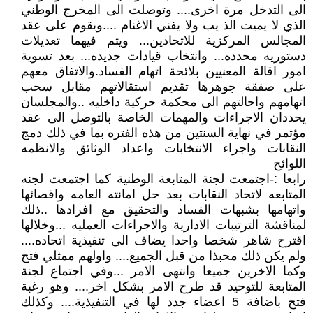
الى التدخل مرة اخرى.... وتوصلت الى المخرج الوطني
الذي لا يميت الذ يب ولا يفني الاغنام ....ويقوم على عقد
المجالس المركزية للاتحادين... ويتم فيهما تعديلات
دستوريه محدده... وانتخاب قيادات جديده... بعد تسوية
امور اقالة المعنيين بلائحة اتهام الفساد.والاتفاق معهم
على صفقة جوهرها تقديم استقالاتهم مقابل سحب
اتهامهم واحالتهم الى محكمة حركية داخليه ..والمجلسان
يحددان الاجراءات والمهمات الخاصة بالتوصل الى عقد
مؤتمر في نهاية السنتين من هذه الفتره بما في ذلك دمج
النقابات واجراء الانتخابات واعداد الوثائق والانظمه
اللوائح
رابعا :-اجتمعت لجنة المتابعة الوطنية كما اجتمعت لجنه
المتابعه لاتحاد النقابات بعد حل امانته العامه واقصائها
واتهامها بشبهات الفساد والتحقيق مع افرادها ..ذلك
لمناقشة الترتيبات الادارية والاجراءات العمليه ...وخلالها
اقترح شاهر شخصا واحدا يضاف الى تنفيذية اتحاده....
ولم يكن ذلك محبذا من قبل الجميع.... واولهم ممثلي فتح
وكما الاخرين جميعا وانتهى الامر ...وفي اجتماع لجنة
المتابعة للتوحيد قد طرح الامر بشكل اخر.... وهو رغبة
فتح باضافة 5 اعضاء جدد لها في التنفيذية.... وكذلك