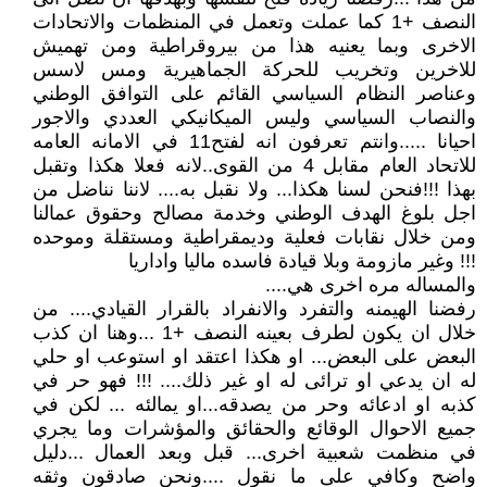
النصف +1 كما عملت وتعمل في المنظمات والاتحادات
الاخرى وبما يعنيه هذا من بيروقراطية ومن تهميش
للاخرين وتخريب للحركة الجماهيرية ومس لاسس
وعناصر النظام السياسي القائم على التوافق الوطني
والنصاب السياسي وليس الميكانيكي العددي والاجور
احيانا .....وانتم تعرفون انه لفتح11 في الامانه العامه
للاتحاد العام مقابل 4 من القوى..لانه فعلا هكذا وتقبل
بهذا !!!فنحن لسنا هكذا... ولا نقبل به.... لاننا نناضل من
اجل بلوغ الهدف الوطني وخدمة مصالح وحقوق عمالنا
ومن خلال نقابات فعلية وديمقراطية ومستقلة وموحده
!!! وغير مازومة وبلا قيادة فاسده ماليا واداريا
والمساله مره اخرى هي....
رفضنا الهيمنه والتفرد والانفراد بالقرار القيادي.... من
خلال ان يكون لطرف بعينه النصف +1 ...وهنا ان كذب
البعض على البعض... او هكذا اعتقد او استوعب او حلي
له ان يدعي او ترائى له او غير ذلك.... !!! فهو حر في
كذبه او ادعائه وحر من يصدقه...او يمالئه ... لكن في
جميع الاحوال الوقائع والحقائق والمؤشرات وما يجري
في منظمت شعبية اخرى... قبل وبعد العمال ...دليل
واضح وكافي على ما نقول ....ونحن صادقون وثقه