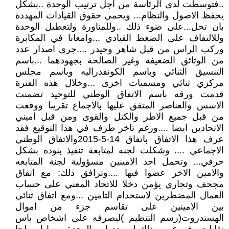
..فتوسطت لدى الرئاسة من اجل ترتيب الوحدة ..بشكل
يحفظ الاصول والنظام... ويحمي حقوق القيادات المهددة
بان تحل...على ضوء ذلك ..وللمناورة ولتعطيل الوحدة
وللالتفاف على الضغط القيادي ...وامعانا في المكابرة
وركب الراس من قبل شاهر وحيدر ....جرى اصدار عدد
من الوثائق الضعيفة وغير الصالحة بجهودهما ...باسم
التنسيق الثنائي وباسم الكونفدراليه وباسم مجلس
مركزي ثنائي ومسميات اخرى ...وخلال هذه الفترة
قدمت ورقه باسم الاتفاق الوطني للتوحيد تضمنت
الاسس والعناصر المتفق عليها بالاجماع تقريبا ووقعت
من قبل جميع الاطر والكتل والقوى ومن قبل اميني
الاتحادين ايضا ....ورغم تاخر طرف في هذا التوقيع فقد
عرف هذا الاتفاق باتفاق 14-5-2015والاتفاق الوطني
الاجماعي .... وشكلت لجنه لمتابعة تنفيذ بنوده بشكل
حرفي... وتحمل احد الامينين مسؤولية لجنة المتابعه
والامين الاخر عضوا فيها ....وترافق ذلك: مع اتفاق
مجحف وتجاري يؤمن دخلا للاتحاد المعني على حساب
العمال المضطرين لاستخدام التامين ...ومع اتفاق ثنائي
بين الامينين على تقاسم جزء من اموال
الهستدروت(رسم التنظيم )ليصرفه على اشخاص باس