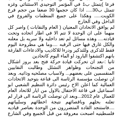
فرعا )يتمثل ب1 في المؤتمر التوحيدي الاستثنائي وغزه
تتمثل ب30..... اذا كان حجمها 30 ضعفا من حجم فرع
الكويت..... وهكذا على جميع المنظمات والفروع في
الداخل وفي الخارج
لم يوافق الاتحادان المعنيان ( العام والنقابات ) واصر كل
منهما على ان الوحدة لا تتم الا في اطار اتحاده وتحت
قيادته.... وهذه مسائل لم تعد داخليه ولا سريه بل معلنه
والكل غارق فيها حتى الرقبه ....وما هي مطروحة اليوم
فقط للذكرى وللتذكير ودرءا للاكاذيب والادعاءات الفارغة
بانهم اكتشفوا البارود او الماء اليوم كاتحادين
ثانيا :-بعد ان تحركت قيادة حركة فتح بعد بروز اشكال
من التجنحات وظواهر التشلل وطالبت النقابيين
المنقسمين على بعضهم... ولاسباب مصلحيه وذاتيه. وبعد
ان توصلت مؤسسة الرئاسة الى قناعة بتوحيد الاتحادات
العمالية كما اعلن الاخ رئيس دائرة التنظيم الشعبي ابو
اسماعيل في قاعة الاحتفال بالاول من ايار للاتحاد العام
للعمال عام 2012...وبعد ان توصلت الرئاسة الى قرار لم
تعلنه بحلهم وباقصائهم نتيجة اخطائهم وسلبياتهم
....فاستنجد القاده المتضررون من الوحدة بعناصر قياديه
فلسطينيه اصبحت معروفة من قبل الجميع وفي الشارع