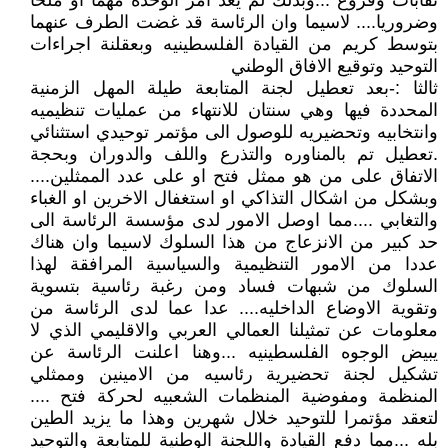
نقابات وفروع ...وبذلك لم يعد امر الوحدة مهما او ملحا
وضروريا.... لاسيما وان الرئاسة قد غضت الطرف عنهما
بتوسط كريم من القيادة الفلسطينيه وبعقلنة اجراءات
التوحيد وتوقيع الافاق الوطني
ثالثا :-بعد تعطيل لجنة المتابعة طيلة المهل الزمنية
المحددة فيها وهي سنتان للانتهاء من عمليات تنظيميه
وانتخابيه وتحضيريه للوصول الى مؤتمر توحيدي استثنائي
.تعطيل تم بالمناوره والتذرع واللف والدوران وبحجة
الاتفاق على من هو ممثل فتح او على عدد الممثلين....
وبشكل من اشكال التذاكي او استغفال الاخرين او الغباء
والتغابي ....مما اوصل الامور لدى مؤسسة الرئاسة الى
حد كبير من الانزعاج من هذا السلوك لاسيما وان هناك
عددا من الامور التنظيمية والسياسية المرافقة لهذا
السلوك من شبهات فساد ومن رغبة رئاسية بتسوية
وتقوية الاوضاع الداخليه.... عدا عما لدى الرئاسة من
معلومات عن تمثيلنا العمالي العربي والاقليمي الذي لا
يبيض الوجوه الفلسطينيه ...وهنا اعلنت الرئاسة عن
تشكيل لجنة تحضيرية رئاسيه من الامينين وممثلي
المنظمة ومفوضية المنظمات الشعبيه لحركة فتح ....
لتعقد مؤتمرا للتوحيد خلال شهرين وهذا ما يزيد الطين
بله ...مما دفع القيادة واللجنة الوطنية للمتابعة والتوحيد