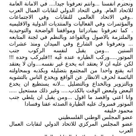
ونحترم انفسنا ...وانتم تعرفونا جيدا.... في الامانة العامة
للاتحاد العام. وفي التحاد الدولي لنقابات العمال العرب
..وفي الاتحاد العالمي للنقابات وفي الاجتماعات
والمؤتمرات وفي الفعاليات والمنتديات الدولية والاقليميه
. كما تعرفونا بمبادراتنا ومواقفنا الواضحة والتوحيدية
والملتزمة بالاصول وبالقواعد وبالنظم في لجنة المتابعه
... وتعرفونا في الشارع وفي الميدان ومنذ عشرات
السنين ...ومن يقبل لنفسه الركوب جنب
الموتور.....وركب الطياره عنده غّيه !!!فليركب وحده !!!
لكن عليه ان لا يعتقد انه يخدع غير نفسه....وان لا يعتقد
انه يقنع واحدا من المجتمع بتضليله وبكذبه وبمحاولته
البائسة لحرف الانظار عن الواقع ويخدع الناس بالتشويه
وبالتزوير وبالخداع وبالتضليل ...لانه يستطيع ان يخدع
البعض ولبعض الوقت بالكذب..... وغير ذلك مستحيل .....
وانا اعني واقصد ما اقول ...ومن يقبل ان يلطي جنب
الموتور فمبروك عليه الطيارة الصدئه عفنا وفسادا
محمود خليفه
عضو المجلس الوطني الفلسطيني
عضو المجلس المركزي للاتحاد الدولي لنقابات العمال
العرب