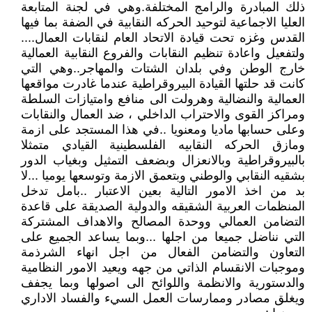
ذلك المبادرة والرامج المختلفة.وهي في لجنة المتابعة
العليا الاجماعية لتوحيد الحركه النقابية في الضفة بما فيها
القدس وغزه تحت قيادة الاتحاد العام لنقابات العمال....
ولتفعيل واعادة تنظيم النقابات والفروع النقابية العمالية
خارج الوطن وفي بلدان الشتات والمهاجر..وهي التي
كانت قد حلتها القيادة البيروقراطية عندما غادرت مواقعها
العمالية والنضالية وهرولت الى منافع وامتيازات السلطة
ومراكز القوى والاحتراب الداخلي ، ضد العمال والنقابات
وعلى حسابها ماديا ومعنويا ..في هذا المستجد على ازمة
ومازق الحركه النقابيه الفلسطينية القيادي متمثلا
بالبيروقراطية وبالانعزال وبضعف التمثيل وبغياب الدور
بشقيه النقابي والوطني وبتعمق الازمة وتوسعها يوميا ...لا
بد من اخذ الامور التالية بعين الاعتبار ..بامل تدخل
المنظمات العربية الشقيقه والدولية الصديقة على قاعدة
التضامن العمالي ووحدة المصالح والاهداف المشتركة
التي نناضل جميعا من اجلها ...وبما يساعد الجميع على
التعاون والتضامن الفعال من اجل انهاء الشرذمة
وموجبات الانقسام الذاتي من جهه ويعيد الامور النظامية
والدستورية والانظمة واللوائح الى اصولها وبما يجفف
ويغلق مصادر وممارسات العمل السيء والفساد الاداري