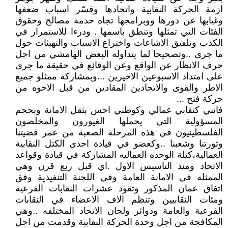
ازمة الحركة النقابية واتحادها وفسّر اسباب ضعفها
وغيابها عن دورها ووبرامجها تجاه خدمة مصالح وحقوق
الفئات التي تمثلها وتنطق باسمها . ودرءا للاستمرار في
الكذب وتلفيق الاشاعات واختراع الاسباب والتهيئات حول
ما جرى ..وتصحيحا لما يتداوله البعض الهامشي من اجل
حرف الانظار عن الواقع وعن الوقائع في حقيقة ما جرى
على امتداد الاسبوعين الاخيرين ...وبمشاركة ممثلو جميع
الاطر والقوى والاتحادين المقادين من قبل الاخوه من
حركة فتح ...
فانني كنقابي عمالي وكوطني احس بثقل الامانة وبحجم
المسؤولية التي يحملها الغيورون والمخلصون
الفلسطينيون في هذه المرحلة الصعبة من عمر قضيتنا
وثورتنا وشعبنا ..وكعضو في قيادة احدى الكتل النقابية
العمالية،كتلة الوحده العماليه المشاركة في قيادة وقواعد
الاتحاد ومنذ التاسيس الاول .اي قبل ربع قرن وهي
الممثله في الامانة العامة وفي اللجنة التنفيذية وفق
اتفاق عمان المذكور وتقود عشرات النقابات الفرعية
ومئات النقابيين وتنظم الاف الاعضاء في النقابات
الفرعية والعامة ودوائر ولجان الاتحاد المختلفه ..وهي
المكافحة من اجل وحدة الحركة النقابية وقدمت من اجل