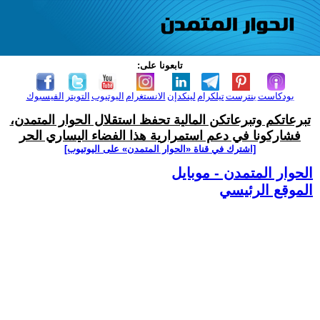
تابعونا على:
بودكاست
بنترست
تيلكرام
لينكدإن
الانستغرام
اليوتيوب
التويتر
الفيسبوك
تبرعاتكم وتبرعاتكن المالية تحفظ استقلال الحوار المتمدن،
فشاركونا في دعم استمرارية هذا الفضاء اليساري الحر
[اشترك في قناة ‫«الحوار المتمدن» على اليوتيوب]
الحوار المتمدن - موبايل
الموقع الرئيسي