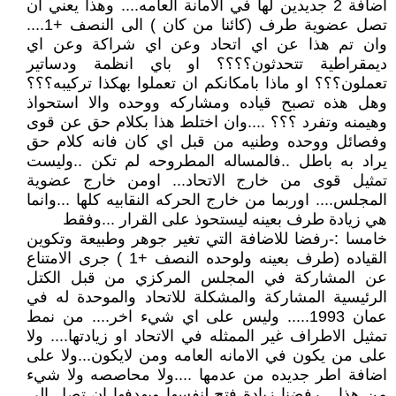
اضافة 2 جديدين لها في الامانة العامه.... وهذا يعني ان
تصل عضوية طرف (كائنا من كان ) الى النصف +1....
وان تم هذا عن اي اتحاد وعن اي شراكة وعن اي
ديمقراطية تتحدثون؟؟؟؟ او باي انظمة ودساتير
تعملون؟؟؟ او ماذا بامكانكم ان تعملوا بهكذا تركيبه؟؟؟
وهل هذه تصبح قياده ومشاركه ووحده والا استحواذ
وهيمنه وتفرد ؟؟؟ ....وان اختلط هذا بكلام حق عن قوى
وفصائل ووحده وطنيه من قبل اي كان فانه كلام حق
يراد به باطل ..فالمساله المطروحه لم تكن ..وليست
تمثيل قوى من خارج الاتحاد... اومن خارج عضوية
المجلس.... اوربما من خارج الحركه النقابيه كلها ...وانما
هي زيادة طرف بعينه ليستحوذ على القرار ...وفقط
خامسا :-رفضا للاضافة التي تغير جوهر وطبيعة وتكوين
القياده (طرف بعينه ولوحده النصف +1 ) جرى الامتناع
عن المشاركة في المجلس المركزي من قبل الكتل
الرئيسية المشاركة والمشكلة للاتحاد والموحدة له في
عمان 1993..... وليس على اي شيء اخر.... من نمط
تمثيل الاطراف غير الممثله في الاتحاد او زيادتها.... ولا
على من يكون في الامانه العامه ومن لايكون...ولا على
اضافة اطر جديده من عدمها ....ولا محاصصه ولا شيء
من هذا ...رفضنا زيادة فتح لنفسها وبهدفها ان تصل الى