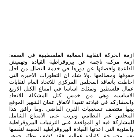
ازمة الحركة النقابية العمالية الفلسطينية في الضفه:
ازمه مركبه ناجمه عن بيروقراطية القياده وتهميش
القاعدة واقصائها عن دورها في خدمة النضال من اجل
حقوقها ومصالحها .ولا شك ان التطورات الاخيره التي
احاطت بانعاقد المجلس المركزي للاتحاد العام لنقابات
عمال فلسطين وتمثلت اساسا في امتناع الكتل الاربع
الاساسيه وهي من خمس كتل المشكلة للاتحاد
والمشاركه في قيادته تنفيذا لاتفاق عمان الشهير الموقع
بينها منتصف تسعينيات القرن الماضي .وما رافق هذا
المجلس غير النظامي وترتب على الامتناع الشامل
للمشاركة فيه او الموافقة على الترتيبات البيروقراطية
والفئوية التي اعدتها القيادة البيروقراطية المعينة لنفسها
بغير وجه حق كقياده عماليه .فقد كشف وظهّر جوهر