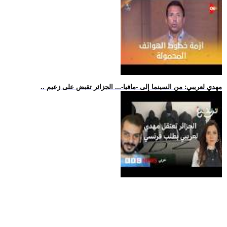
.. مهدي لعريبي: من السينما إلى -مافيا-... الجزائر تقبض على زعيم