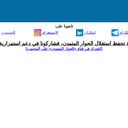
تابعونا على:
لكرام
لينكدإن
الانستغرام
اليوتيوب
ية تحفظ استقلال الحوار المتمدن، فشاركونا في دعم استمرارية 
[اشترك في قناة ‫«الحوار المتمدن» على اليوتيوب]