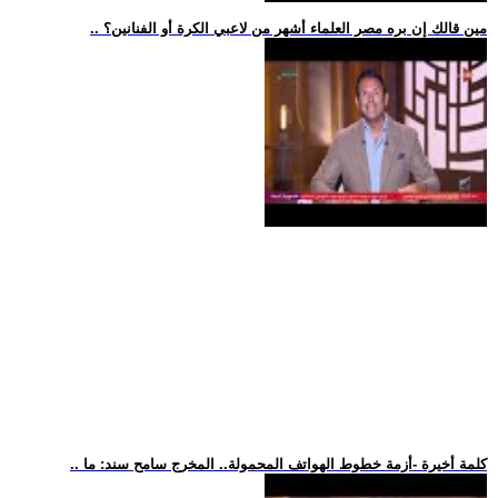
.. مين قالك إن بره مصر العلماء أشهر من لاعبي الكرة أو الفنانين؟
.. كلمة أخيرة -أزمة خطوط الهواتف المحمولة.. المخرج سامح سند: ما