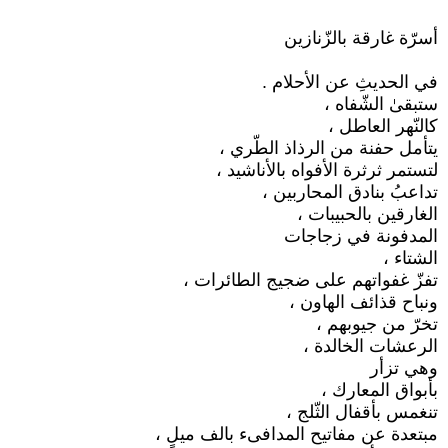
أسرّة غارقة بالزّنازين
تداعبُ بنادق المحاربين ،
وهي تزأر