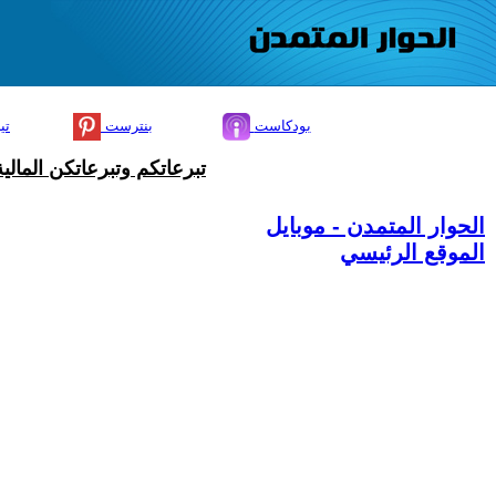
بودكاست
بنترست
تي
تبرعاتكم وتبرعاتكن المال
الحوار المتمدن - موبايل
الموقع الرئيسي