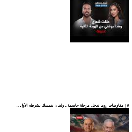
.. مفاوضات روما تدخل مرحلة حاسمة.. ولبنان يتمسك بشرطه الأول | #