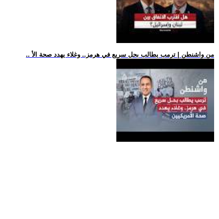
.. من واشنطن | ترمب يطالب بحل سريع في هرمز.. وغلاء يهدد صحة الأ