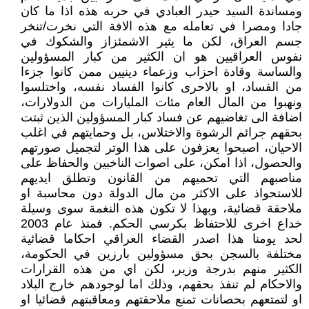
ومساندة السيد حيدر العبادي في حربه هذه اذا ما كان
جادا ومصرا في تعامله مع هذه الافة التي نخرت/تنخر
جسم العراق، لكن ما يثير الاشمئزاز والشكوك في
نفوس العراقيين هو ان الكثير من كبار المسؤولين
والساسة وقادة احزاب وزعماء دينيين ممن كانوا جزءا
من الفساد، او بالاحرى كانوا الفساد نفسه، واختلسوا
ونهبوا من المال العام مئات المليارات من الدولارات،
اضافة الى تغاضيهم عن فساد كبار المسؤولين الذين ثبتت
بحقهم جرائم الرشوة والاختلاس، بل وحمايتهم في اغلب
الاحيان، اصبحوا يعزفون على هذا الوتر لتجميل صورتهم
والحصول، اذا امكن، على اصوات الناخبين والحفاظ على
مناصبهم التي تحميهم من القانون وتطلق ايديهم
للاستحواذ على الاكثر من مال الدولة دون محاسبة او
ملاحقة قضائية، وبهذا لا تكون هذه النغمة سوى وسيلة
خداع اخرى للاحتفاظ بكرسي الحكم. فمنذ عام 2003
لحد يومنا هذا اصدر القضاء العراقي احكاما قضائية
مختلفة بالسجن بحق مسؤولين بارزين في الحكومة،
الكثير منهم بدرجة وزير، لكن اي من هذه القرارات
والاحكام لم تنفذ بحقهم، وذلك اما لوجودهم خارج البلاد
او لتمتعهم بحصانات تمنع ملاحقتهم ومعاقبتهم قضائيا او