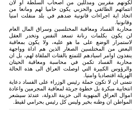
لكونهم مقربين ومدللين من اصحاب السلطة او لان
انتمائهم الطائفي والحزبي يكون حاميا لهم ومانعا من
اتخاذ اية اجراءات قانونية ضدهم في بلد منفلت امنيا
وقانونيا.
محاربة الفساد ومعاقبة المختلسين وسراق المال العام
لن يكون بكلمات رنانة تسعد النفس وتخدر العقل
لاستمرار الوضع على ما هو عليه، ولا يكون بمعاقبة
البعض من المختلسين الصغار الذين هم اداة وواجهة
ينفذون اوامر اسيادهم للتمتع بالفتات الملقاة لهم، بل ان
محاربة الفساد تكمن في محاسبة ومعاقبة الحيتان
والرؤوس الكبيرة التي اوصلت العراق الى هذه الحالة
الهزيلة اقتصاديا وامنيا.
نتمنى ان لا تكون حملة رئيس الوزراء على الفساد دعاية
انتخابية مبكرة بل خطوة جريئة لمعاقبة المجرمين واعادة
اموال العراق المنهوبة الى خزينة الدولة، عندئذ سيشعر
المواطن ان وطنه بخير وليس كل رئيس بحرامي لقيط.