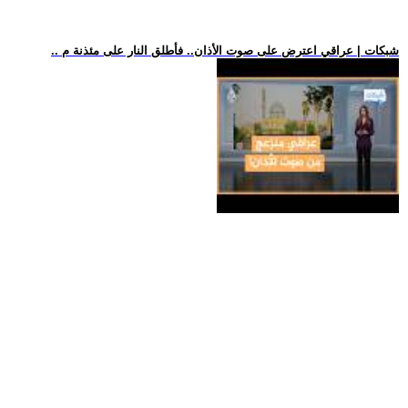
.. شبكات | عراقي اعترض على صوت الأذان.. فأطلق النار على مئذنة م