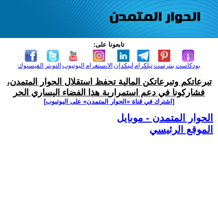
تابعونا على:
بودكاست
بنترست
تيلكرام
لينكدإن
الانستغرام
اليوتيوب
التويتر
الفيسبوك
تبرعاتكم وتبرعاتكن المالية تحفظ استقلال الحوار المتمدن،
فشاركونا في دعم استمرارية هذا الفضاء اليساري الحر
[اشترك في قناة ‫«الحوار المتمدن» على اليوتيوب]
الحوار المتمدن - موبايل
الموقع الرئيسي