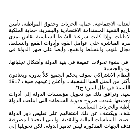
عدالة الاجتماعية، حماية الحريات وحقوق المواطنة، تأمين
 التنمية المستدامة الاقتصادية والبشرية، حماية الملكية
ة الأقليات. وإذا كانت شرعية السُلط السياسية تقاس بمدى
السيطرة المباشرة على عوامل القوة وأدوات القمع والتسلط،
 مجال للنهب والتسلط والقمع، وأيضاً على صهر الدولة في
م في نشوء تحولات عميقة في بنية الدولة وأشكال تجلياتها.
ود والجنسية.
في النظام الاشتراكي سوف يحكم الجميع كلاً بدوره ويعتادون
بسرعة على ألا يحكمهم أحد .... وعلى أثر ذلك نشر الفوضويين أن لينين يبتعد أكثر فأكثر عن مذهبهم الأصلي ويقتربون أكثر فأكثر من المثل العليا الشعبية... وأعلن زعيمهم صيف 1917
ينينية في ظل لينين/ ج1/
سياسية. وترافق ذلك مع تحويل مؤسسات الدولة إلى أدوات
. وجميعها شيدت صروح «دولة السلطة» التي ابتلعت الدولة
قراطية والحريات السياسية.
ع مختلف. ويكشف عن ذلك اشتغالهم على تقليص دور الدولة
ضبط السياسات المالية والنقدية، والبنى التحتية المصرفية
وهدف الجهات المذكورة ليس تدمير الدولة، لكن تحويلها إلى