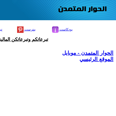
بودكاست
بنترست
تي
تبرعاتكم وتبرعاتكن المال
الحوار المتمدن - موبايل
الموقع الرئيسي