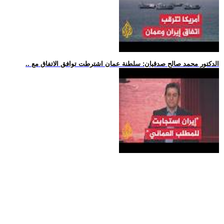
.. الدكتور محمد صالح صدقيان: سلطنة عمان اشترطت توافق الاتفاق مع