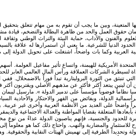
 المتعينة، وبين ما يجب أن تقوم به من مهام تتعلق بتحقيق ال
ان حقوق العمل والحد من ظاهرة البطالة والتضخم، قيادة مشاريع
العلوم والفنون والآداب، حماية البيئة والتراث الوطني وثقاف
إلى الحدود الدنيا للشرعية. ما يعني أن استمرارها له علاقة ب
سية العربية وكما بات واضحاً، اشتغلت على تحويل الدولة إلى
لمتحدة الأمريكية للهيمنة، واتساع تأثير مفاعيل العولمة. أسه
اة لسيطرة الشركات العملاقة ورأس المال العالمي العابر للحد
 التي تنبثق من الثورة البروليتارية تبدأ فوراً بالاضمحلال. ف
 نظاماً فوضوياً مؤسساً على تدمير الدولة ». مارسيل ليبمان الل
رأسمالية الدولة، وبفائض من القهر والاحتكار والأحادية ال
راً واضحاً على العديد من الأنظمة العربية وأخرى غير عربية
 بأبعادها المتعلقة بقضايا المواطنة والعدالة الاجتماعية والديم
عابرة للحدود والجنسية، فإنهم يناصبون الدولة عداءً من نو
للاستثمار والمضاربة والنهب. واحتاج ذلك كما هو معلوماً إلى 
لة وتحديداً الطرفية إلى تهميش الهيئات النقابية والحقوقية. 