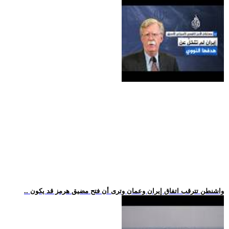
.. واشنطن تترقب اتفاق إيران وعمان وترى أن فتح مضيق هرمز قد يكون