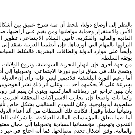
بالنظر إلى أوضاع دولنا، نلحظ أن ثمة شرخ عميق بين أشكالها
الأمن والاستقرار وحماية مواطنيها ومن يقيم على أراضيها، ضم
المادية والمالية والفكرية، تأمين السلام الاجتماعي، تطوير 
التزامها بالمهام التي أوردناها. فإن أنظمتنا العربية تفتقد 
وأيضاً على موارد الدولة والطاقات البشرية. فالسُلط السيا
بوتقة السلطة.
من جهة أخرى فإن انهيار التجربة السوفيتية، ونزوع الولايات ا
ويتضح ذلك في سياق تراجع دورها الاجتماعي، وتحويلها إلى أد
أما زعيم الثورة البلشفية فلاديمير لينين فإنه رأى إن«الدولة
بأن لينين تراجع عن زيغاناته الماركسية وينوي أن يقيم في روسيا
وكما بات واضحاً فإن تجارب الاشتراكيات المحققة اقترنت ب
سلطوية أيديولوجية. وكان للنموذج الستاليني بشكل خاص تأثي
وتقيأتها سلعاً وقهراً. فكانت تلك السلطات من ألد أعداء الدولة
أما فيما يتعلق بالمؤسسات المالية العملاقة، والشركات ال
التنموي وتهميش مؤسساتها السيادية وتحويلها إلى مجال مفتوح 
والمالية، وفق أشكال تخدم مصالحها. كما أنه احتاج في غير دو