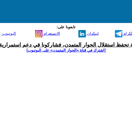
تابعونا على:
لكرام
لينكدإن
الانستغرام
اليوتيوب
ية تحفظ استقلال الحوار المتمدن، فشاركونا في دعم استمرارية 
[اشترك في قناة ‫«الحوار المتمدن» على اليوتيوب]