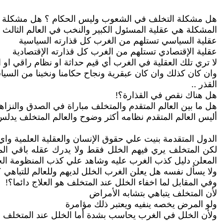
هل مشكلة التخلف في الشعوب وليس الحكام ؟ هل مشكلة ال
المشكلة هي عقلية المسئول الكبير والنخب في العالم الثالث :
عقلية السياسي تستلهم من الغرب كل قذارته السياسية
عقلية الإقتصادي تستلهم من الغرب كل قذارته الإقتصادية
لا تري تلك العقلية في الغرب أي قيم حداثة او نظام راقي او
وان كان كذلك وان كان عبقرية ونجاح حكامنا ونخبنا من السياس
القذر ..
هل هناك نقص في القذارة؟!
هل ما بين العالم المتقدم والمتخلف مباراة في الصدق والنزاه
أليس العالم المتقدم نظامه أكثر وضوح والعالم المتخلف يدل
الدول المتقدمة بنيت علي حقوق الإنسان والعقلية العلمية و
لكن المتخلف يري فيهم الخلل فقط ولا يدرك عقله باقي ال
المعلن دليل كذب الغرب عليه وشاهد علي كذب المنظومة الح
ولا يسأل نفسه هل يعلن الغرب الخلل لديهم وللعالم للتباهي ؟
وفي المقابل لما اخفاء الخلل عند المتخلف هو العلاج دائما؟!
لأن المتخلف يتباهي بتشابه الأمراض
ولو المرض يخصه ينفيه ويعتبر ذلك مؤامرة
ولأن الخلل في الغرب يحاسب بشدة أما الخلل عند المتخلف فه