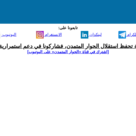
تابعونا على:
لكرام
لينكدإن
الانستغرام
اليوتيوب
ية تحفظ استقلال الحوار المتمدن، فشاركونا في دعم استمرارية 
[اشترك في قناة ‫«الحوار المتمدن» على اليوتيوب]