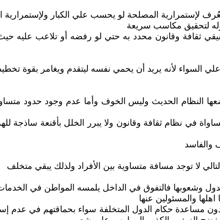
لعُرف لإستمرارية المصلحة لو يحسب علي الكبار ولإستمرارية 
له لتحقيق مكاسب سريعة
 ثقافة وقانون محدد به حتي لو رفضه أو تلاعب عليه حيث 
 السواء لأنه يريد أن يحمي نفسه ليتقدم ويغامر بقوة تخطي
 وضعها النظام الحديث وليس الخوف وأما عدم وجود حدود متس
ساواة في نظام ثقافة وقانون ولا يبرر الخلل بأقنعة ساذجة لل
ف والفاسد
لتالي لا توجد مسافة متساوية بين الأفراد ولذلك يبقي متخلف
 الدول وشعوبها فالتفوق في الداخل يلمسه المواطن في الخدم
هلها والمسئولين عنها
بدون مساعدة حكام الدول المتخلفة سواء بحماقتهم في عدم إس