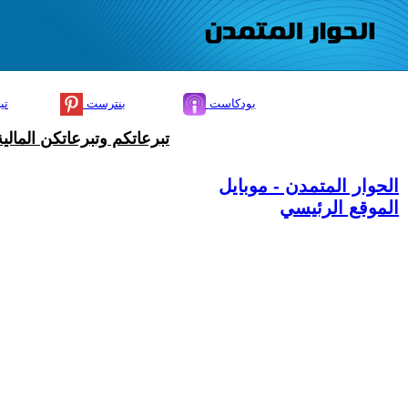
بودكاست
بنترست
تي
تبرعاتكم وتبرعاتكن المال
الحوار المتمدن - موبايل
الموقع الرئيسي