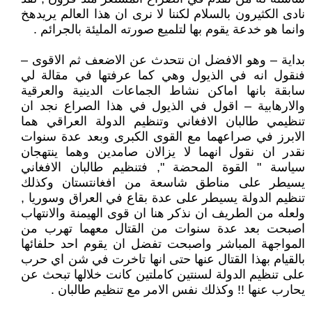
نادى الكثيرون بالسلام لكننا لا نرى ان هذا العالم يريدهخ
وانما هو خدعة يقوم بها لتلميع صورته المليئة بالجرائم .
بداية – وهو الافضل ان نتحدث عن الاضعف ثم الاقوى –
فنقول انه في الذيول وهي كما عرفتها في مقالة لي
سابقة بانها اماكن نشاط الجماعات الدينية والعرقية
والارهابية – اقول في الذيول في هذا الصراع نجد ان
تنظيمي طالبان الافغاني وتنظيم الدولة العراقي هما
الابرز في صراعهما مع القوى الكبرى وبعد عدة سنوات
نقدر ان نقول انهما لا يزالان صامدين وهما ينتهجان
سياسة " القوة المحضة ", فتنظيم طالبان الافغاني
يسيطر على مناطق شاسعة من افغانتستان وكذلك
تنظيم الدولة يسيطر على عدة بقاع في العراق وسوريا ,
ولعله من الطريف ان نذكر هنا ان قوى الهيمنة والانتهاب
اصبحت بعد عدة سنوات من القتال معهما تهرب من
المواجهة المباشر واصبحت تفضل ان يقوم احد حلفائها
بالقيام بهذا القتال عنها حتى انها تاخرت في شن اي حرب
على تنظيم الدولة لسنتين كاملتين كانت خلالها تبحث عن
يحارب عنها !! وكذلك نفس الامر مع تنظيم طالبان .