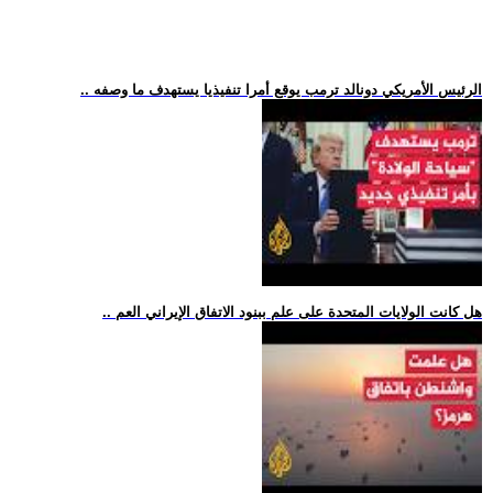
.. الرئيس الأمريكي دونالد ترمب يوقع أمرا تنفيذيا يستهدف ما وصفه
.. هل كانت الولايات المتحدة على علم ببنود الاتفاق الإيراني العم