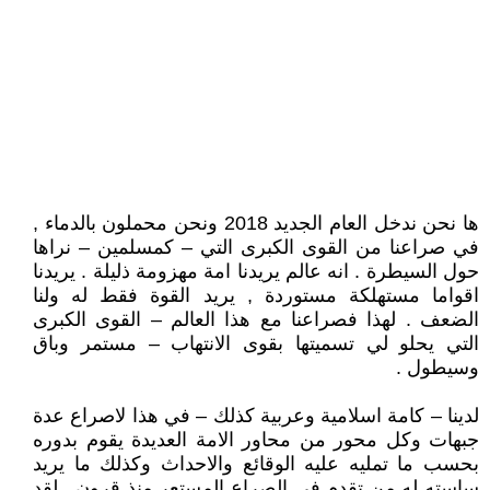
ها نحن ندخل العام الجديد 2018 ونحن محملون بالدماء ,
في صراعنا من القوى الكبرى التي – كمسلمين – نراها
حول السيطرة . انه عالم يريدنا امة مهزومة ذليلة . يريدنا
اقواما مستهلكة مستوردة , يريد القوة فقط له ولنا
الضعف . لهذا فصراعنا مع هذا العالم – القوى الكبرى
التي يحلو لي تسميتها بقوى الانتهاب – مستمر وباق
وسيطول .
لدينا – كامة اسلامية وعربية كذلك – في هذا لاصراع عدة
جبهات وكل محور من محاور الامة العديدة يقوم بدوره
بحسب ما تمليه عليه الوقائع والاحداث وكذلك ما يريد
ساسته له من تقدم في الصراع المستعر منذ قرون , لقد