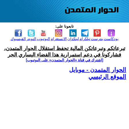
تابعونا على:
بودكاست
بنترست
تيلكرام
لينكدإن
الانستغرام
اليوتيوب
التويتر
الفيسبوك
تبرعاتكم وتبرعاتكن المالية تحفظ استقلال الحوار المتمدن،
فشاركونا في دعم استمرارية هذا الفضاء اليساري الحر
[اشترك في قناة ‫«الحوار المتمدن» على اليوتيوب]
الحوار المتمدن - موبايل
الموقع الرئيسي