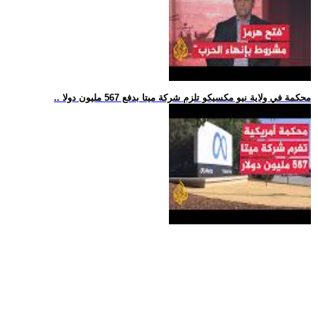
.. محكمة في ولاية نيو مكسيكو تلزم شركة ميتا بدفع 567 مليون دولا