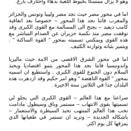
وهو لا يزال ممسكا بخيوط اللعبة بدهاء واحتارف بارع.
اما في محور مصر حيث نجد مصر وليبيا وتونس والجزائر
والمغرب فاننا نجد هذا المحور – خصوصا بعد اتفاقية
كامب ديفيد – يجنح الى المسالمة مع القوى الكبرى وقد
توقفت مصر منذ نكسة حزيران عن الصدام المباشر مع
هذه القوى ويمكنني تسميته بمحور " القوة الساكنة " .
ويتميز بثباته وتوازنه الكثيف.
اما في محور الشرق الاقصى من الامة حيث ماليزيا
واندونيسيا فاننا نجد هذا المحور ينمو اقتصاديا ويحبذ
السلام دون الخنوع للقوى الكبرى , واستطيع ان اسميه
بمحور " القوة الناهضة " وهو امر حكيم وقد ازدهرت هذه
البلدان جدا في الثلاثين سنة الاخيرة .
صراعنا مع هذا العالم – القوى الكبرى التي يحلو لي
تسميتها بقوى الانتهاب – مستمر وباق وسيطول مادامت
نخب هذا العالم المنتهب تحبذ السيطرة والاستعمار –
باشكاله الجديدة – وتريد ان تستمر في طغيانها الذي
يمزقها كل يوم اكثر.