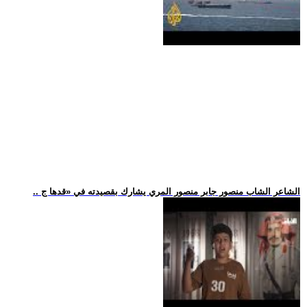
.. الشاعر الشاب منصور جابر منصور المري يشارك بقصيدته في «قدها ج