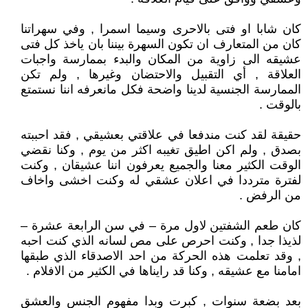
كان شابا او فتى بالاحرى وسيما اسمرا , وفي سهراتنا
كان من المتعارف ان تكون السهرة بيننا بان ياخذ كل فتى
عشيقه الى زاوية من المكان والبدء بممارسة واجبات
العلاقة , أي التقبيل والاحتضان وغيرها , ولم تكن
الممارسة الجنسية لدينا واضحة فكل مانعرفه اننا نستمتع
بالوقت .
حقيقة لقد كنت مندفعا في علاقتي بعشيقي , فقد احببته
بصدق , ولم اكن اطيق تغيبه اكثر من يوم , وكنا نقضي
الوقت الكثير معنا والجميع يعرفون اننا عشيقان , وكنت
لفترة مترددا في اعلان عشقي له وكنت اخشى واخاف
من الرفض .
كان طعم الشفتين لاول مرة – في سن الرابعة عشرة –
لذيذا جدا , وكنت احرص على مص لسانه الذي كنت احبه
, وقد تعلمت هذه الحركة من احد الاصدقاء الذي طبقها
امامنا مع عشيقه , وكنا قد رايناها في الكثير من الافلام .
بعد بضعة سنوات , كبرت وبدا مفهوم الجنس والعشق