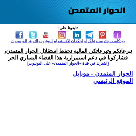
تابعونا على:
بودكاست
بنترست
تيلكرام
لينكدإن
الانستغرام
اليوتيوب
التويتر
الفيسبوك
تبرعاتكم وتبرعاتكن المالية تحفظ استقلال الحوار المتمدن،
فشاركونا في دعم استمرارية هذا الفضاء اليساري الحر
[اشترك في قناة ‫«الحوار المتمدن» على اليوتيوب]
الحوار المتمدن - موبايل
الموقع الرئيسي