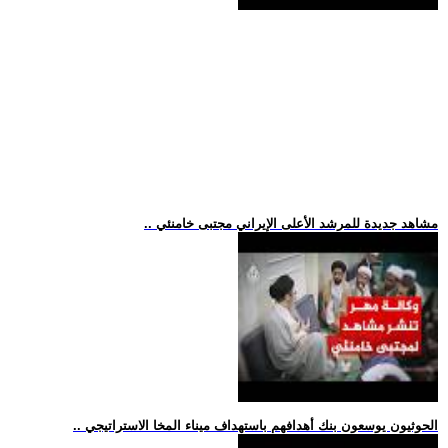
.. مشاهد جديدة للمرشد الأعلى الإيراني مجتبى خامنئي
.. الحوثيون يوسعون بنك أهدافهم باستهداف ميناء المخا الاستراتيجي