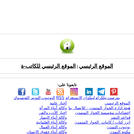
الموقع الرئيسي
الموقع الرئيسي للكاتب-ة
|
تابعونا على:
بنترست
تيلكرام
لينكدإن
الانستغرام
RSS
اليوتيوب
التويتر
الفيسبوك
الموقع الرئيسي
أخبار عامة
هيئة ادارة الحوار المتمدن - للإتصال بنا
وكالة أنباء المرأة
إحصائيات مؤسسة الحوار المتمدن
اخبار الأدب والفن
قواعد النشر
وكالة أنباء اليسار
ابرز كتاب / كاتبات الحوار المتمدن
وكالة أنباء العلمانية
يوتيوب التمدن
وكالة أنباء العمال
مكتبة التمدن
وكالة أنباء حقوق الإنسان