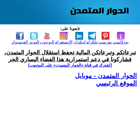
تابعونا على:
بودكاست
بنترست
تيلكرام
لينكدإن
الانستغرام
اليوتيوب
التويتر
الفيسبوك
تبرعاتكم وتبرعاتكن المالية تحفظ استقلال الحوار المتمدن،
فشاركونا في دعم استمرارية هذا الفضاء اليساري الحر
[اشترك في قناة ‫«الحوار المتمدن» على اليوتيوب]
الحوار المتمدن - موبايل
الموقع الرئيسي