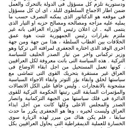
ودستورية تلزم كل مسؤؤل فى الدولة بالتحرك والعمل
ضمن اطار الاجماع السلطوى للبلد ، اى ان كل مسؤؤل
فى موقعه هو الدكتاتور الذى يمكنه التصرف حسب ما
يمليه عليه مزاجه ومصالحه ومصالح حزبه او التيار الذى
ينتمى اليه . ان اعلان رئيس الوزراء العراقى بانه غير
ملتزم بقرارات رئيس الجمهورية تثبت هوة عمق
الخلافات بين اقطاب السلطة ، هذا من جهة ومن جهة
اخرى الوفد الذى اختاره الجعفرى لمرافته الى تركيا وهو
وزير تركمانى واخر من تيار الصدر الحليف للسياسة
التركية . هذه السياسة التى باتت معروفة لكل العراقيين
. كونها تعمل المستحيل من اجل ابقاء الاوضاع فى
العراق غير مستقرة بتحريك القوى التى تتماشى مع
سياستها لخلق وابقاء بؤر التوتر وابقاء الاجواء السياسية
مشحونة بالانفجارات . وليس خافيا على الكل الاتصالات
والمؤتمرات السابقة التى رتبتها الحكومة التركية للقوى
الدائرة فى فلك سياستها من الجبهة التركمانية وانصار
الصدر والمجلس الاعلى وكلها كانت من اجل ايذاء
العراق وليست لخيره ، وها هو الجعفرى يكرر ما حدث
سابقا ، فلم يكن هناك من مبرر لهذه الزيارة سوى
الخسارة للعملية الديمقراطية التى يحاول العراقيين بكل