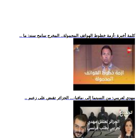
.. كلمة أخيرة -أزمة خطوط الهواتف المحمولة.. المخرج سامح سند: ما
.. مهدي لعريبي: من السينما إلى -مافيا-... الجزائر تقبض على زعيم