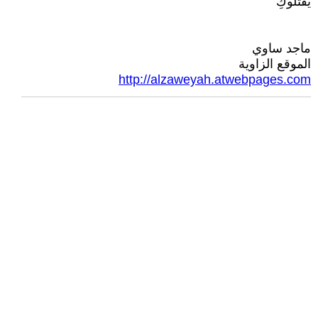
يقتلوكِ
ماجد ساوي
الموقع الزاوية
http://alzaweyah.atwebpages.com