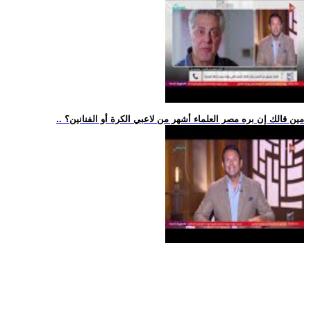
.. مين قالك إن بره مصر العلماء أشهر من لاعبي الكرة أو الفنانين؟