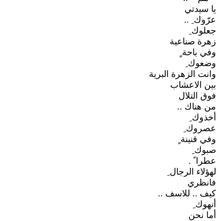
يا سيدتي
عرّوك ِ ..
جعلوك ِ
زهرة صناعية
وفي باحة ٍ
وضعوك ِ
وانت الزهرة البرية
بين الاعشاب
فوق التلال
من هناك ..
أخذوك ِ
عصروك ِ
وفي قنينة ٍ
صبوك ِ
عطرا ً .
لهؤلاء الرجال ِ
فانظري
كيف .. للاسف ..
أنهوك ِ
أما نحن