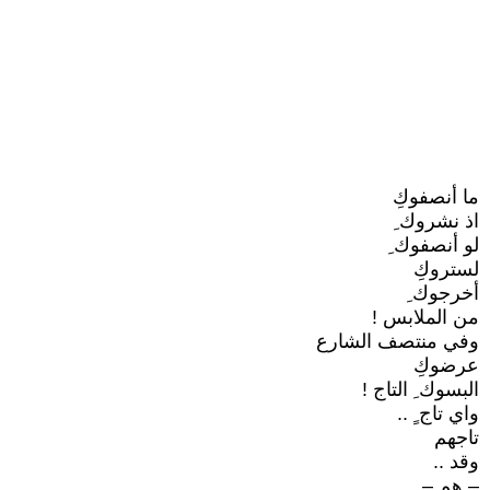
ما أنصفوكِ
اذ نشروك ِ
لو أنصفوك ِ
لستروكِ
أخرجوك ِ
من الملابس !
وفي منتصف الشارع
عرضوكِ
البسوك ِ التاج !
واي تاج ٍ ..
تاجهم
وقد ..
– هم – ..