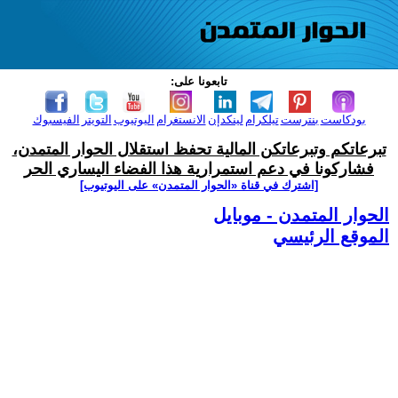
تابعونا على:
بودكاست
بنترست
تيلكرام
لينكدإن
الانستغرام
اليوتيوب
التويتر
الفيسبوك
تبرعاتكم وتبرعاتكن المالية تحفظ استقلال الحوار المتمدن،
فشاركونا في دعم استمرارية هذا الفضاء اليساري الحر
[اشترك في قناة ‫«الحوار المتمدن» على اليوتيوب]
الحوار المتمدن - موبايل
الموقع الرئيسي