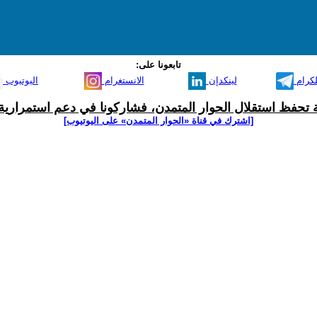
تابعونا على:
لكرام
لينكدإن
الانستغرام
اليوتيوب
ية تحفظ استقلال الحوار المتمدن، فشاركونا في دعم استمرارية 
[اشترك في قناة ‫«الحوار المتمدن» على اليوتيوب]