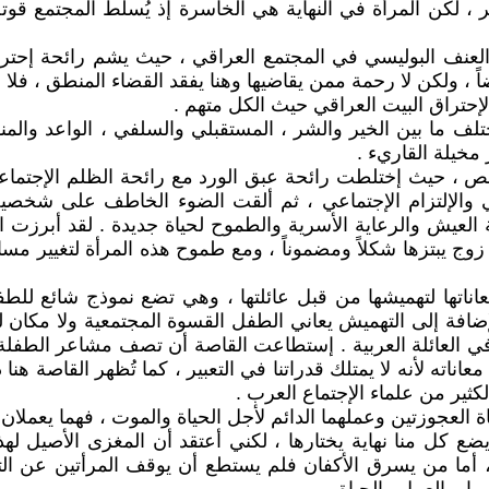
ير ، لكن المرأة في النهاية هي الخاسرة إذ يُسلط المجتمع قو
ف البوليسي في المجتمع العراقي ، حيث يشم رائحة إحتراق ال
، ولكن لا رحمة ممن يقاضيها وهنا يفقد القضاء المنطق ، فلا م
إحتراق البيت العراقي حيث الكل متهم .
ف ما بين الخير والشر ، المستقبلي والسلفي ، الواعد والمنه
 مخيلة القاريء .
صص ، حيث إختلطت رائحة عبق الورد مع رائحة الظلم الإجتماعي
والإلتزام الإجتماعي ، ثم ألقت الضوء الخاطف على شخصية ا
لعيش والرعاية الأسرية والطموح لحياة جديدة . لقد أبرزت ا
زوج يبتزها شكلاً ومضموناً ، ومع طموح هذه المرأة لتغيير مسا
ها لتهميشها من قبل عائلتها ، وهي تضع نموذج شائع للطفول
إضافة إلى التهميش يعاني الطفل القسوة المجتمعية ولا مكان 
أول في العائلة العربية . إستطاعت القاصة أن تصف مشاعر الط
 لأنه لا يمتلك قدراتنا في التعبير ، كما تُظهر القاصة هنا ذات
كثير من علماء الإجتماع العرب .
اة العجوزتين وعملهما الدائم لأجل الحياة والموت ، فهما يعمل
كل منا نهاية يختارها ، لكني أعتقد أن المغزى الأصيل لهذه
، أما من يسرق الأكفان فلم يستطع أن يوقف المرأتين عن التف