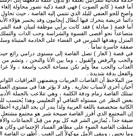
خدمة مجانية للمرأتين بعلمه أو بدون علمه لدفعهما إلى الإستمر
أما قصة ( كاتم الصوت ) فهي قصة ذكية تصور محاولة إلغاء الف
واضح للجو العنفي للبلد الذي تنتمي إليه القاصة ، حيث تحاو
دائماً عريضة يتحرك فيها أبطال إيجابيون وقد يخسر هؤلاء الأبط
أما قصة ( مبادلة ) فقد كانت برأيي موظفة لتبيان قمة الشر
متصاعداً نحو أقصى القسوة والشراسة وحب الذات والتملك 
المنزل وهدفها الشرس في القضاء على الخادمة المتبناة وسلب 
صفقة خاسرة تماماً .
في قصة ( العار ) تصل القاصة إلى مستوى درامي رائع حيث تن
والحب والرفض والقبول ، وما بين الأنا والنحن ، وتشم من 
العذاب والحب معاً ولم تكن مساحة الحب واسعة ، ولا غرا
والفعل بدقة شديدة .
من الملاحظ أن القاصات العربيات وبضمنهن العراقيات اللوات
أحيان أخرى لأسباب تجارية . وقد لا يؤثر هذا في مستوى العم
تمتلك القاصة زمام ودفة الكلمة ، وهي تتلاعب بالجملة الأد
بغض النظر عن مستواه الثقافي أو التعليمي وهذا يُحتسب للق
الكاتبة متخصصة باللغة العربية ولذا يندر أن يجد القاريء أخطاءاً
إن المجتمع الذي أفرز القاصة صبيحة شبر هو مجتمع مشتعل إن
ضيقة جداً ، يُمارَس الشر فيه كل يوم من قِبل الجماعات والأفرا
سلطت القاصة الضوء على مظاهر الفساد الإجتماعي وكان هناك 
وما تحس ، ويبقى الأمل موكولاً إلى الغيب . أظهرت القاصة 