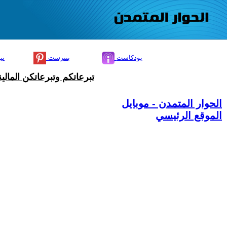
بودكاست
بنترست
تي
تبرعاتكم وتبرعاتكن المال
الحوار المتمدن - موبايل
الموقع الرئيسي