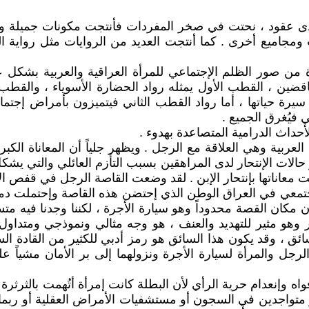
مدى عقود ، نحتت في صخر المفردات فأنتجت مكونات جميلة وب
 ومجاميع أخرى . كما أنتجت العديد من الروايات مثل رواية ا
 صور الظلم الإجتماعي للمرأة العراقية والعربية بشكل عام 
 ، القطب الأول يمثله رواد الحضارة الأسوياء ، والقطب ال
 سيرة حياتها ، أما رواد القطب الثاني فيتميزون بأمراض إجتم
 فيُغرق الجميع .
داث الدرامية المتصاعدة بهدوء .
العربية وهي العلاقة مع الرجل . ويظهر جلياً أن المعاناة الكبرى
ر حالات الإنتحار لدى المراهقين بسبب التأزم العائلي والتي ي
ُوجت معاناتها بإنتحار الإبن . لقد وضعت القاصة الرجل في قفص
تمعي في العراق الوطن الذي إحتضن هذه القاصة وإحتملت دمويت
 مكان القصة محدوداً وهو سيارة الأجرة ، لكننا وجدنا فيه م
وهو مثير للتهديد والعنف ، هو وجه مثالي ونموذجي ومتداو
ق ، وقد يكون هذا السائق هو رمز أدبي للكثير من القادة الس
رجل والمرأة لسيارة الأجرة ونزولهما إلى بر الأمان مشياً ع
 وإنعدام حرية الرأي لأن البطلة كانت إمرأة أتُهمت بالثرثرة 
متواجدين في السجون أو مستشفيات الأمراض العقلية أو ربما ف