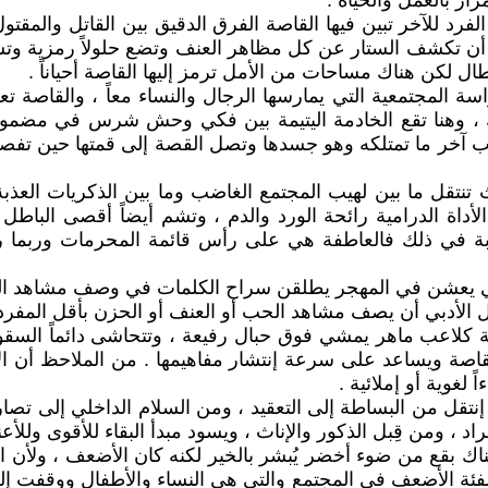
ار بالعمل والحياة .
رد للآخر تبين فيها القاصة الفرق الدقيق بين القاتل والمقتول
ل أن تكشف الستار عن كل مظاهر العنف وتضع حلولاً رمزية وتسم
ال لكن هناك مساحات من الأمل ترمز إليها القاصة أحياناً .
اسة المجتمعية التي يمارسها الرجال والنساء معاً ، والقاصة
، وهنا تقع الخادمة اليتيمة بين فكي وحش شرس في مضمونه 
آخر ما تمتلكه وهو جسدها وتصل القصة إلى قمتها حين تفصل ال
تقل ما بين لهيب المجتمع الغاضب وما بين الذكريات العذبة 
الأداة الدرامية رائحة الورد والدم ، وتشم أيضاً أقصى الب
بة في ذلك فالعاطفة هي على رأس قائمة المحرمات وربما ر
ي يعشن في المهجر يطلقن سراح الكلمات في وصف مشاهد الحب لأ
ل الأدبي أن يصف مشاهد الحب أو العنف أو الحزن بأقل المفرد
بية كلاعب ماهر يمشي فوق حبال رفيعة ، وتتحاشى دائماً السق
اصة ويساعد على سرعة إنتشار مفاهيمها . من الملاحظ أن الأد
 لغوية أو إملائية .
تقل من البساطة إلى التعقيد ، ومن السلام الداخلي إلى تصا
د ، ومن قِبل الذكور والإناث ، ويسود مبدأ البقاء للأقوى وللأع
بقع من ضوء أخضر يُبشر بالخير لكنه كان الأضعف ، ولأن القا
الفئة الأضعف في المجتمع والتي هي النساء والأطفال ووقفت إ