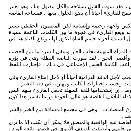
 ، فقد يموت القاتل بسلاحه والكل مقتول هنا ، وهو تعبير
ح للقاريء أحياناً أن يضع الحلول معها ، فمساحة القاصة
 تعكس واجهة رحيمة وإنسانية لكن المضمون الحقيقي يسير
ويقع القاريء في فجوة ما بين الكلمات الناعمة لسيدة
سيدة أجزاء جسم الفتاة ليكون لها ، وتقع الفتاة هنا في
للمرأة المتهمة بجلب العار وينتقل السرد ما بين الغضب
اطل وأقصى الحق . لقد صورت القاصة البطلة وهي في بؤرة
اعت الكاتبة الحس الإجتماعي في ذلك ، فإختارت اللفظ
جل الدقة الدرامية أحياناً أو لأجل إمتاع القاريء وفي
ات وحسب إختيارات الكاتب ومهارته في دقة التعبير .
وط . إن إستخدامها للغة السهلة تجعل القاريء يفهم النص
اء البلاغي للقاصة هو عالي الجودة وربما يفسر هذا كون
رع المتضادات ، وهي في مجتمع المسافة بين الخير والشر
نف .
صة تتبع الواقعية والمنطق فلا يمكن أن تكتب إلا ما ترى
لى جانبهم وأنصفت الضعف الأنثوي في قصص بائعة الورد ،