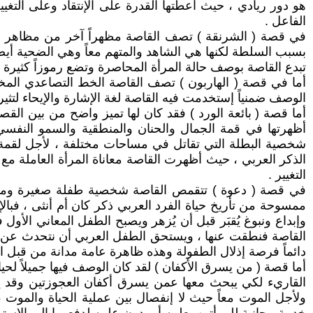
هو دور ريادي ، حيث أعطتها القدرة على الإنتقاد وعلى التغي
الفاعل .
في قصة ( الشرنقة ) تصف القاصة مظهراً آخر من مظاهر العن
بسبب السلطة لكنها هي الشاهد والمتهم معاً وهي الضحية أيضاً 
تبدع القاصة بوصف حالة المرأة المحاصرة وتضع رموزاً كثيرة ل
أما في قصة ( الهاربون ) تصف القاصة الخط التصاعدي المختل
الوصف ضمنياً إستخدمت فيه القاصة لغة الإشارة والإيحاء لتثير
أما قصة ( بائعة الورد ) فقد كان لها تميز واضح من بين الق
أظهرتها في قمة الجمال والحنان والمنطقية والسمو النفسي 
شخصية البطلة التي تقاتل في مساحات مختلفة ، لأجل لقمة ا
الذكر العربي ، حيث أظهرت القاصة معاناة المرأة العاملة مع 
التغيير .
في قصة ( دعوة ) تتقمص القاصة شخصية طفلة صغيرة ومعانات
ممسوحة من تأريخ حياة الفرد العربي ذكر كان أم أنثى ، فبال
وإبداع ونبوغ يُقبَر قبل أن يُزهر ويصبح الطفل المعاني ال
القاصة فنطقت عنها ، ويستحق الطفل العربي أن نتحدث عن معاناته
دائماً فرصة إذلال الطفولة وهذه ظاهرة عامة مدانة من قبل ال
أما قصة ( من يسرق الأكفان ) لقد كان الوصف فيها جميلاً لحي
القاريء لكي يبحث معها عمن يسرق أكفان العجوزتين وقد يضع 
ولأجل الموت معاً حيث لا إنفصال بين عملية الحياة والموت 