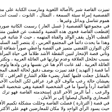
تميزت القاصة شبر بالأصالة اللغوية ومارست الكتابة على 
القصصية إمرأة سيئة السمعة ، التمثال ، التابوت ، لست أنت
هموم تتناسل وبدائل وغيرها .
في مجموعتها القصصية ( غسل العار ) رسمت الكاتبة صورة من
إقتطعت القاصة فحوى هذه القضية وكشفت عن قطبين متناقضين
القطب الأول يقف الوالد والفتاة المتهمه ، حيث لا شائبة في
وهذا ما يحدث دائماً في المجتمع العربي ، إذ ينتصر المد السلبي
كان التوازن اللفضي متميز في القصة وأعطى صوراً شفافة للأح
وتأتي قصة الإنتحار لتبين النقطة الأشد ظلاماً في حياة المرأة 
بسبب تخلخل العلاقة وعدم توازنها في العائلة العربية ، وتكث
العائلة العربية . لقد عانت الأم هنا عن نفسها وعن ولدها وت
أما قصة ( التهديد ) فقد تميزت بوصف دقيق لحالة العنف المج
بالمقابل جعلت قلمها كفنار يضيء ظلام الشارع العراقي ، كان
يعيشان حالة رعب مألوف لأي فرد عراقي لكن الجانب الآخر 
القاصة أردأ وأسوأ ما في الشخصية العنفية وهي شخصية السائ
والرعب . أما الرمز الآخر الذي إستخدمته القاصة فهو ترك ال
الصحارى والجبال ليصلوا إلى بر الأمان .
في قصة ( الثرثارة ) فصلت القاصة وحللت مشكلة تكميم الأفواه
حيث يسود الرأي الواحد ولا مكان للمعارضين فهم على الأكثر 