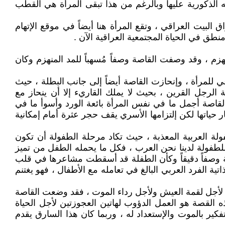
ته الذكورية عليها وبالرغم من هذا تبقى المرأة هي القطب
بيت العراقي ، وتقع المرأة هنا أيضاً في موقع الإتهام
نطق في الحياة المجتمعية العراقية الآن .
زم ، وقد وصفت القاصة وصفاً مُسهباً للمد المنهزم وكان
 للمرأة ، وإنحازت القاصة أيضاً إلى جانب البطلة ، حيث
لرجل القرين ، بحيث لا يملك القاريء إلا أن ينحاز مع
لقاصة أجمل ما في نفس المرأة بائعة الورد وأسوأ ما في
ر حياتها لكن إلتزامها الأسري يقف حجر عثرة أمام إمكانية
ة العربية المعذبة ، حيث تكاد مرحلة الطفولة أن تكون
للطفولة لدينا نحن العرب ، فكل ما يحمله الطفل من تميز
فلة وصفاً دقيقاً وكأن الطفلة قد أسقطت مشاعرها في قلب
ية الفرد العربي البالغ في تعامله مع الأطفال ، فهو يغتنم
ان لأجل لقمة العيش ولأجل رداء الموت ، فقد وضعت القاصة
 القصة هو العمل الدؤوب لهاتين العجوزتين لأجل الحياة
كير بالموت والإستعداد له ، وربما كان هذا السارق يقدم