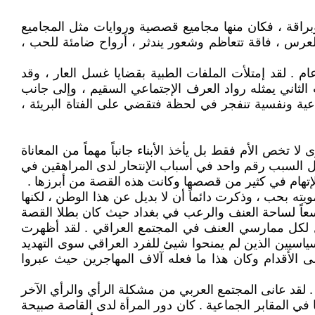
راقة ، فكان منها مجاميع قصصية وروايات مثل المجاميع
لعرس ، فاقة تتعاظم وشعور يندثر ، أرواح ضامئة للحب ،
. لقد إمتلأت الملفات الطبية بقضايا غسل العار ، وقد
ثاني يمثله رواد العرف الإجتماعي السقيم ، وإلى جانب
اعية ونفسية تنفجر في لحظة فتقضي على الفتاة البريئة ،
 لا تخص الأم فقط بل يأخذ الأبناء جانباً مهماً من المعاناة
شكل السبب رقم واحد في أسباب الإنتحار لدى المراهقين في
 الإتهام في كثير من قصصها وكانت هذه القصة من أبرزها .
ه بحب ، وذكرت دائماً أن لا بديل عن هذا الوطن ، لكنها
تسعاً لساحة العنف والرعب في بغداد حيث كان بطلا القصة
ل لكل ممارسي العنف في المجتمع العراقي . لقد أظهرت
ياسيين الذين لم يمنحوا شيئ للفرد العراقي سوى التهديد
لى الأقدام وكان هذا ما فعله آلاف المهاجرين حيث عبروا
. لقد عانى المجتمع العربي من مشكلة الرأي والرأي الآخر
ي المقابر الجماعية . كان دور المرأة لدى القاصة صبيحة