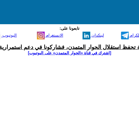
تابعونا على:
لكرام
لينكدإن
الانستغرام
اليوتيوب
ية تحفظ استقلال الحوار المتمدن، فشاركونا في دعم استمرارية 
[اشترك في قناة ‫«الحوار المتمدن» على اليوتيوب]