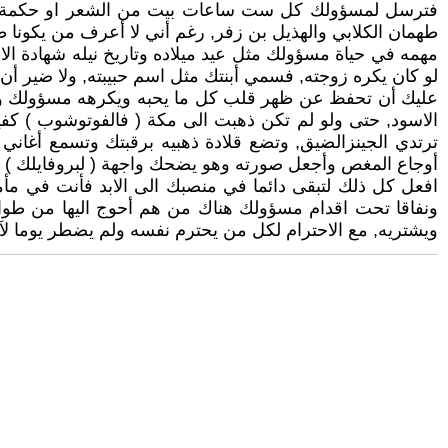
فترسل لمسؤولك كل ست ساعات بيت من الشعر او حكمة تمجد 
طهمان الكلابي والهذيل بن زفر, رغم أني لا أعرف من يكونا ط
مهمه في حياة مسؤولك مثل عيد ميلاده وتاريخ نيله شهادة الا
لو كان يكره زوجته, فسمي أبنتك مثل اسم حبيبته, ولا ضير 
عليك أن تحفظ عن ظهر قلب كل ما يحبه ويكرهه مسؤولك وتعر
الاسود, حتى ولو لم تكن ذهبت الى مكة ( فالفوتوشوب ) كفيل
ترتدي الجينزالضيق, وتضع قلادة ذهبيه برقبتك وتسمع أغا
أوجاع المغص وأجعل صورته وهو يضحك واجهة ( لبروفايلك ) 
افعل كل ذلك لتبقى دائما في منصبك الى الابد فأنت في مأ
ونفاقا تحت اقدام مسؤولك هناك من هم أحوج اليها من طو
ويشتريه, مع الاحترام لكل من يحترم نفسه ولم يضطر يوما لآن ي