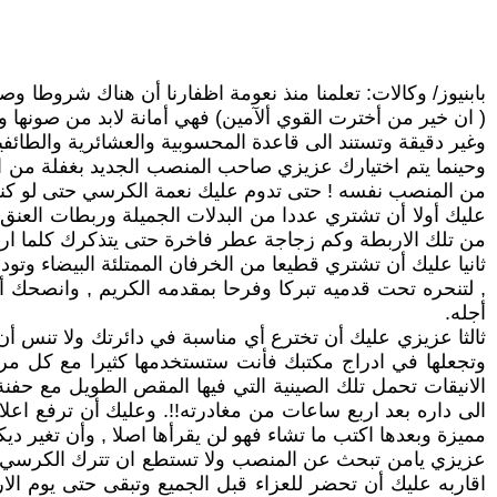
بابنيوز/ وكالات: تعلمنا منذ نعومة اظفارنا أن هناك شروطا و
( ان خير من أخترت القوي ألآمين) فهي أمانة لابد من صونها وأ
وغير دقيقة وتستند الى قاعدة المحسوبية والعشائرية والطائفية 
وحينما يتم اختيارك عزيزي صاحب المنصب الجديد بغفلة من 
من المنصب نفسه ! حتى تدوم عليك نعمة الكرسي حتى لو كنت 
عليك أولا أن تشتري عددا من البدلات الجميلة وربطات العنق ا
من تلك الاربطة وكم زجاجة عطر فاخرة حتى يتذكرك كلما ارت
ثانيا عليك أن تشتري قطيعا من الخرفان الممتلئة البيضاء و
, لتنحره تحت قدميه تبركا وفرحا بمقدمه الكريم , وانصحك أ
أجله.
ثالثا عزيزي عليك أن تخترع أي مناسبة في دائرتك ولا تنس أ
وتجعلها في ادراج مكتبك فأنت ستستخدمها كثيرا مع كل م
الانيقات تحمل تلك الصينية التي فيها المقص الطويل مع 
الى داره بعد اربع ساعات من مغادرته!!. وعليك أن ترفع اعلا
مميزة وبعدها اكتب ما تشاء فهو لن يقرأها اصلا , وأن تغير 
عزيزي يامن تبحث عن المنصب ولا تستطع ان تترك الكرسي ع
اقاربه عليك أن تحضر للعزاء قبل الجميع وتبقى حتى يوم الا