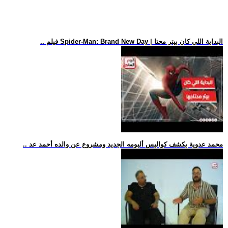
.. فيلم Spider-Man: Brand New Day | البداية اللي كان بيتر محتا
.. محمد عدوية يكشف كواليس ألبومه الجديد ومشروع عن والده أحمد عد