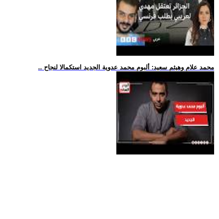
.. محمد علام وهيثم سعيد: ألبوم محمد عدوية الجديد استكمالا لنجاح