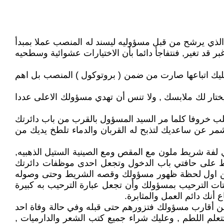
ص الذي يرشح من قبل مسؤوليه ليسند له المنصب عملا بمبدأ
بر قد تغير, فنتفاجأ دائما بأن الاختيارات عشوائية وسطحيه
ليك اتباعها صارت من ضمن ( بروتوكول ) المنصب بل اهم
 يختار لك ملابسك , ولا تنس أن تهدي مسؤولك الاعلى عددا
لب خروفا كلما مر السيد المسؤول بالقرب من باب دائرتك
شمر عن ساعديك لتذبح له القربان والدماء تلطخ يديك من
 لفة شريط ملون مع المقص ومع الصينية الستيل الذهبيه,
ط على حافتي باب الدخول وتجعل احدى موظفات دائرتك
ق من اول لحظة ظهور مسؤولك وقصه الشريط وحتى وصوله
افتات الترحيب بمسؤولك وأن تجعل عبارة الترحيب به كبيرة
أنك دائم العمل والمثابرة.
ن أقارب مسؤولك فتزورهم حتى قبله وفي حالة وفاة احد
تعلم اللطم , وعليك شراء جميع كتب الشعر والدارميات ,