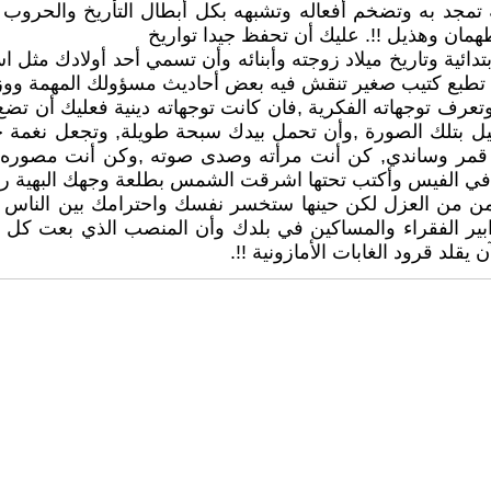
به وتضخم أفعاله وتشبهه بكل أبطال التأريخ والحروب وال
همان وهذيل !!. عليك أن تحفظ جيدا تواريخ
بتدائية وتاريخ ميلاد زوجته وأبنائه وأن تسمي أحد أولادك مث
أن تطبع كتيب صغير تنقش فيه بعض أحاديث مسؤولك المهمة ووز
ف توجهاته الفكرية ,فان كانت توجهاته دينية فعليك أن تضع
 بتلك الصورة ,وأن تحمل بيدك سبحة طويلة, وتجعل نغمة جوالك
ني قمر وساندي, كن أنت مرأته وصدى صوته ,وكن أنت مصوره 
في الفيس وأكتب تحتها اشرقت الشمس بطلعة وجهك البهية رغم
من من العزل لكن حينها ستخسر نفسك واحترامك بين الناس وت
ابير الفقراء والمساكين في بلدك وأن المنصب الذي بعت 
قلد قرود الغابات الأمازونية !!.