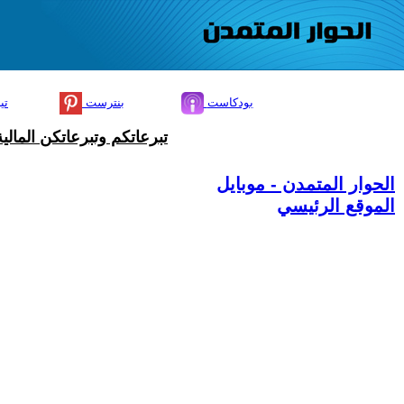
بودكاست
بنترست
تي
تبرعاتكم وتبرعاتكن المال
الحوار المتمدن - موبايل
الموقع الرئيسي