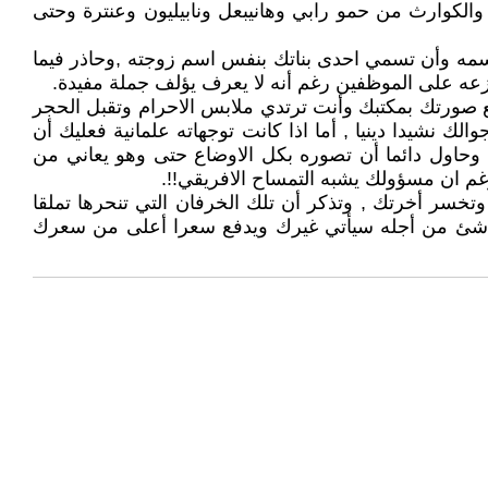
كوارث من حمو رابي وهانيبعل ونابيليون وعنترة وحتى
ل اسمه وأن تسمي احدى بناتك بنفس اسم زوجته ,وحاذر فيما
عه على الموظفين رغم أنه لا يعرف يؤلف جملة مفيدة.
 صورتك بمكتبك وأنت ترتدي ملابس الاحرام وتقبل الحجر
 نشيدا دينيا , أما اذا كانت توجهاته علمانية فعليك أن
وحاول دائما أن تصوره بكل الاوضاع حتى وهو يعاني من
 ان مسؤولك يشبه التمساح الافريقي!!.
خسر أخرتك , وتذكر أن تلك الخرفان التي تنحرها تملقا
كل شئ من أجله سيأتي غيرك ويدفع سعرا أعلى من سعرك