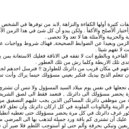
صفات كثيرة أولها الكفاءة والنزاهة ,لابد من توفرها في الشخ
ختيار ألآصلح والأكفأ . ولكن يبدو أن كل شئ في هذا الزمن الآغ
والحزبية والأمثلة هنا لا تعد ولا تحصى .
الزمن وبعيدا عن الضوابط الصحيحة, فهناك شروط وواجبات ع
لا تفهم شيئا .
لفاخرة وبالطبع انت لا تفقه في الاناقة فعليك الاستعانة بمن
دى تلك الاربطة وكلما رش من تلك العطور .
تودعهم في مكان قريب من دائرتك للطوارئ !! فترسل احدهم لج
ن تتعلم الذبح بيديك فتكبر بعيني مسؤولك حينما يراك وأنت ت
ن تجعلها في نفس يوم ميلاد السيد المسؤول ولا تنس أن تشتري
رة يحضر مسؤولك الى دائرتك , فتعمد فقط الى لصق الشري
حفنة من موظفي دائرتك المساكين الذين يجب عليهم التصفي
م الزينة والبالونات الملونة في كل اركان دائرتك وأن تعلق ل
ديكور غرف دائرتك في كل مرة يحضر مسؤولك حتى تعطيه انطباع 
ليك أن تشترى كم باقة ورد جميلة لتذهب بها الى المرضى م
ربعين وتبكي بحرقة وألم حتى لو أستوجب اللطم فلا ضير أن ت