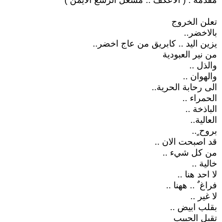
مقدمة : ( الاعكف .. مشعل الرسغ الايمن )
تعلن الخروج
بالاخضر..
يزين اليد .. كابريق من عاج اخضر..
من نير العبودية
والذل ..
والهوان ..
الى رحابة الحرية..
الحمراء ..
الباذخة ..
العالية..
بروح ٍ..
قد اصبحت الان ..
من كل شيء ..
خالية ..
لا احد هنا ..
فراغ ٌ .. ههنا ..
لا غير ..
بقلب ابيض ..
تقبل الحبيب