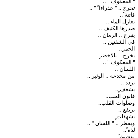
" المعكوف " ..
تخرج .. " عذراءا ً " ..
فاتنة ً..
يغازل الماء ..
صدرها الكثيف ..
يتبرج .. الرمان ..
في الشفتين ..
الحمر..
يخرج .. بالاخضر ..
" المعكوف " ..
اللسان ..
من مخدعه .. الوثير ..
يردد ..
بشغف ٍ..
قانون الحب..
وصلوات القلب..
ترتفع ..
بشهقات ٍ..
ويقطر .. " اللسان " ..
لذة ً..
ونشوة ً..