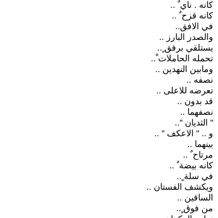
كانه . ناي ٌ ..
كانه قزح ٌ ..
في الافق..
والصدر البارز ..
يستلقي برفق ٍ..
تحمله الحاملات ْ..
ومابين النهدين ..
نصفه ..
تعرضه للاعلى ..
قد بدون ..
نصفهما ..
" الثديان "..
و .. " الاعكف " ..
بينهما ..
مرتاح ٌ ..
كانه بيضة ٌ ..
في سلة ٍ..
ويكشف الفستان ..
الساقين ..
من فوق ٍ..