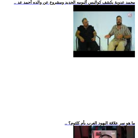
.. محمد عدوية يكشف كواليس ألبومه الجديد ومشروع عن والده أحمد عد
.. ما هو سر علاقة اليهود العرب بأم كلثوم؟