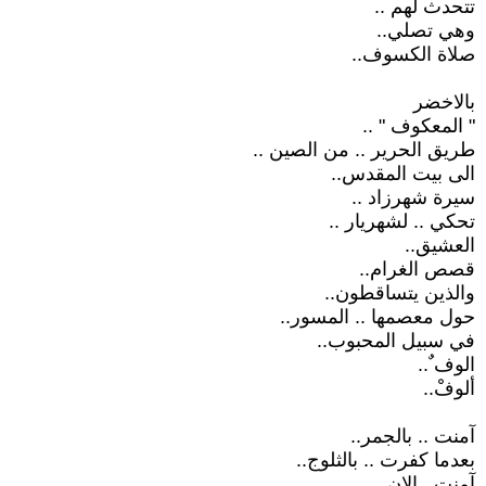
تتحدث لهم ..
وهي تصلي..
صلاة الكسوف..
بالاخضر
" المعكوف " ..
طريق الحرير .. من الصين ..
الى بيت المقدس..
سيرة شهرزاد ..
تحكي .. لشهريار ..
العشيق..
قصص الغرام..
والذين يتساقطون..
حول معصمها .. المسور..
في سبيل المحبوب..
الوف ٌ..
ألوفْ..
آمنت .. بالجمر..
بعدما كفرت .. بالثلوج..
آمنت ..الان ..