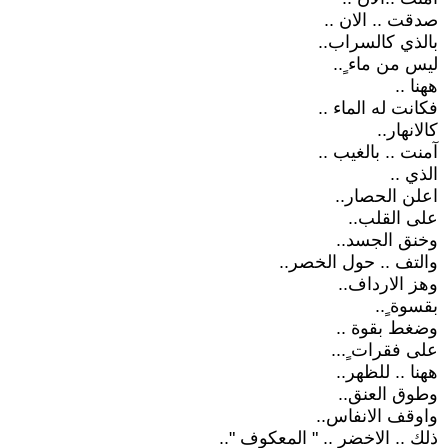
صدقت .. الان ..
بالذي كالسراب..
ليس من ماء ٍ..
ههنا ..
فكانت له الماء ..
كالانهار..
آمنت .. بالغيب ..
الذي ..
اعلن الحصار..
على القلب..
وخنق الجسد..
والتف .. حول الخصر..
وهز الارداف..
بقسوة ٍ..
وضغط بقوة ..
على فقرات ٍ...
ههنا .. للظهر..
وطوق العنق..
واوقف الانفاس..
ذلك .. الاخضر .. " المعكوف "..