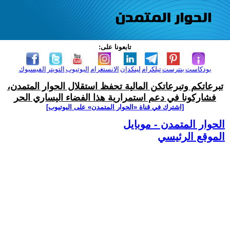
تابعونا على:
بودكاست
بنترست
تيلكرام
لينكدإن
الانستغرام
اليوتيوب
التويتر
الفيسبوك
تبرعاتكم وتبرعاتكن المالية تحفظ استقلال الحوار المتمدن،
فشاركونا في دعم استمرارية هذا الفضاء اليساري الحر
[اشترك في قناة ‫«الحوار المتمدن» على اليوتيوب]
الحوار المتمدن - موبايل
الموقع الرئيسي