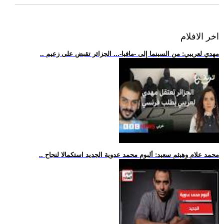
اخر الافلام
.. مهدي لعريبي: من السينما إلى -مافيا-... الجزائر تقبض على زعيم
.. محمد علام وهيثم سعيد: ألبوم محمد عدوية الجديد استكمالا لنجاح