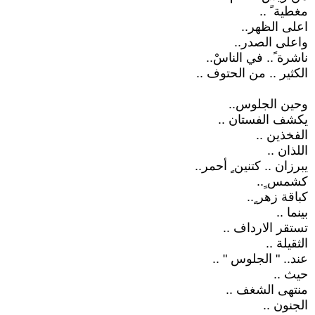
مغطية ً ..
اعلى الظهر..
واعلى الصدر..
ناشرة ً.. في الناسْ..
الكثير .. من الحتوف ..
وحين الجلوس..
يكشف الفستان ..
الفخذين ..
اللذان ..
يبرزان .. كتنين ٍ أحمر..
كشمس ٍ..
كباقة زهر ٍ..
بينما ..
تستقر الارداف ..
الثقيلة ..
عند.. " الجلوس " ..
حيث ..
منتهى الشغف ..
الجنون ..