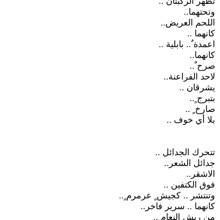
تظهر الركبتان ..
وتحتهما..
اللحم العريض..
كانهما ..
اعمدة ٌ.. بابلية ..
كانهما..
صرح ٌ..
لاحد الفراعنة..
يشرقان ..
بتبرج ٍ..
صارخ ٍ ..
بلا أي خوف ..
تتحرك الجدائل ..
جدائل الشعر..
الاشقر..
فوق الكتفين ..
وتنتشر .. كجيش ٍ عرمرم ٍ..
كانهما .. سرير فاخر..
من ريش النعام ..