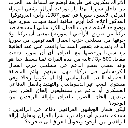
الأتراك يفكرون في طريقة لوضع حد لنشاط هذا الحزب
من داخل سوريا. لهذا زار توركت أوزال، رئيس الوزراء
التركي الأسبق، سوريا في تموز 1987، وأبرم البروتوكول
المذكور أعلاه، كما أبرم اتفاقية أمنية تعهدت سوريا فيها
بوضع حد لأنشطة حزب العمال الكردستاني المسلحة ضد
تركيا عن طريق الأراضي السورية.) بمعنى أن تركيا لولا
خوفها من مسلحي حزب العمال المدعومين من سوريا
آنذاك وتهديدهم بتفجير السد لما وافقت على عقد اتفاقية
مع سوريا ورفضتها مع العراق، أي أن سوريا دفعت
مقابل 500 م3 / ثانية من مياه الفرات ثمنا بسيطا جدا هو
وعد لفظي بقطع الدعم عن مسلحي حزب العمال
الكردستاني في تركيا! فهل سيفهم بهائم المنطقة
الخضراء اللعب الدبلوماسي إذا لم يكونوا رجالا وفي
مستوى اللعب غير الدبلوماسي والتهديد بالعمل الدفاعي
العسكري أو بدعم من يستطيعون إلحاق الضرر بمن
يريدون إلحاق الضرر بالعراق وإزالة الرافدين من
الوجود؟
ليكن شعار الوطنيين العراقيين دفاعا عن الرافدين :
سندعم تقسيم أي دولة تريد شراً بالعراق وتحاول إزالة
الرافدين من الوجود وتحويل العراق الى صحراء؟