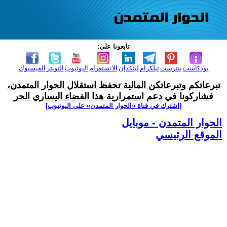
تابعونا على:
بودكاست
بنترست
تيلكرام
لينكدإن
الانستغرام
اليوتيوب
التويتر
الفيسبوك
تبرعاتكم وتبرعاتكن المالية تحفظ استقلال الحوار المتمدن،
فشاركونا في دعم استمرارية هذا الفضاء اليساري الحر
[اشترك في قناة ‫«الحوار المتمدن» على اليوتيوب]
الحوار المتمدن - موبايل
الموقع الرئيسي