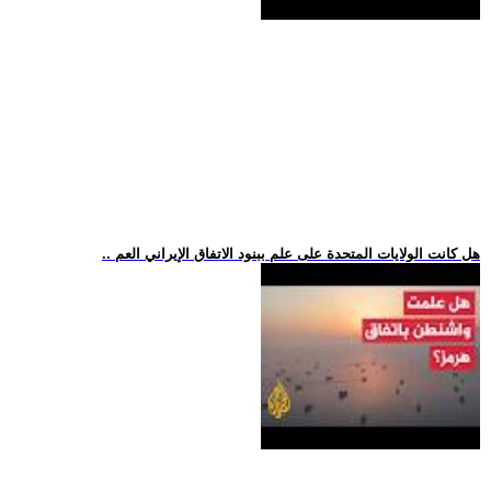
.. هل كانت الولايات المتحدة على علم ببنود الاتفاق الإيراني العم