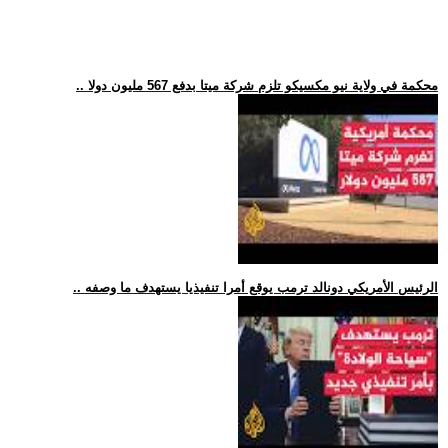
.. محكمة في ولاية نيو مكسيكو تلزم شركة ميتا بدفع 567 مليون دولا
.. الرئيس الأمريكي دونالد ترمب يوقع أمرا تنفيذيا يستهدف ما وصفه