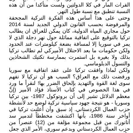
الفرات المار في كلا الدولتين ولست متأكدا من أن هذه
النسبة تنطبق مع نسبة طول النهر.
وحتى على هذا أساس هذه الفكرة التركية المجحفة
والمرفوضة بحسب القانون الدولي الجديد لسنة 2014
حول مجاري المياه الدولية، كان يمكن للعراق ان يطالب
تركيا بالتوقيع على اتفاقية مماثلة حول نهر دجلة الذي لا
يمر في سوريا إلا لمسافة بضعة كيلومترات عند الحدود
ولكن حكومات ما بعد الاحتلال الأميركي لم تطالب تركيا
بذلك ولا بغيره بل استمرت بممارسة تكتيك الشحاذين
والتسول الدبلوماسي.
ولكن لماذا وافقت تركيا على عقد اتفاقية مع سوريا
ورفضت ذلك مع العراق؟ السبب هو أن تركيا لا تفهم
سوى لغة القوة والتهديد بإلحاق الضرر بها! لنقرأ ما ورد
في هذا الخصوص في كتاب الأستاذ فؤاد الأمير (إنَّ
معظم الدلائل تشير إلى أن بروتوكول 1987- بين تركيا
وسوريا - هو نتيجة جهود سياسية تركية لوضع حد لأنشطة
حزب العمال الكردستاني. إذ سبق وأن أعلنت تركيا في
أواخر سنة 1986، بأنها اكتشفت مخططاً لتدمير سد
أتاتورك من قبل مجموعة مؤلفة من (12) عنصراً من
حزب العمال الكردستاني وبدعم سوري، الأمر الذي جعل