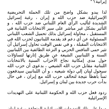
إيرانية؟ "
لذا يبدو بشكل واضح من تلك الحملة التحريضية
الإسرائيلية ضد حزب الله و إيران ، رغبة إسرائيل
الشديدة لتأليب الرأي العام اللبناني ضد حزب الله ، و
التأثير بشكل غير مباشر على سير الانتخابات اللبنانية في
المستقبل ، محاولة إسرائيل بذلك تحميل الشعب اللبناني
المسئولية عن أي دعم قد يقدمه اللبنانيون لحزب الله في
الانتخابات المقبلة ، و في نفس الوقت تحاول إسرائيل أن
تثير حمى التنافس الحزبي و النزعة الطائفية بين اللبنانيين
السنة و اللبنانيين الشيعة عن طريق إثارتها لتساؤلات
حول مدى إمكانية نجاح الأحزاب السنية بالانتخابات
اللبنانية مقابل حزب الله الشيعي ، بدعوى أن حزب الله
سيحول لبنان إلي دولة شيعيه ، و أن اللبنانيين سيدفعون
ثمناً باهظاً نتيجة لتحالف حزب الله مع إيران ، في حال
بدأت حرب جديدة بين لبنان و إسرائيل.
ردود فعل حزب الله و الحكومة اللبنانية على التهديدات
الإسرائيلية
وردا على تلك التهديدات الإسرائيلية المتعلقة برغبة لبنان