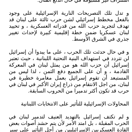
استنزاف غير مسبوقة في حال اندلع القتال.
و تدل تلك التصريحات النارية الإسرائيلية على وجود
بالفعل مخطط إسرائيلي لشن حرب ثالثة على لبنان قد
تهدف لتجريد حزب الله من قدراته العسكرية ، و تحييد
لبنان عسكريا ضمن خطة إقليمية كبيرة لإحداث تغيير
جذري في الشرق الأوسط.
و في حال حدثت تلك الحرب ، على ما يبدوا أن إسرائيل
لن تتردد في استهداف البنية التحتية اللبنانية ، حيث تعتبر
إسرائيل أن حزب الله هو من يمثل لبنان في المعركة
القادمة ، و أن على الجميع دفع الثمن ، لذا ليس من
المستبعد أن تقوم إسرائيل بعمل مغامرة خطيرة في
لبنان، من اجل الانتقام من ذراع إيران الأكبر في لبنان في
حرب قد تكون أكثر تدميرا من الحروب السابقة.
المحاولات الإسرائيلية للتأثير على الانتخابات اللبنانية
و لم تكتف إسرائيل بالتهديد العنيف لتدمير لبنان في
الحرب المقبلة ، بل امتد الأمر لأن يتم حشد أصوات بعض
القادة العسكريين الإسرائيليين من أجل التأثير على سير