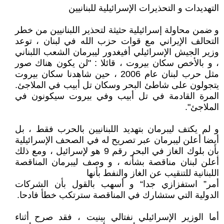
التهديدات و التحذيرات الإسرائيلية للبنانيين
و ضمن محاولة إسرائيلية حثيثة لتحذير اللبنانيين من خطر
التحالف الإيراني مع قوات حزب الله في لبنان ، توعد
وزير الجيش الإسرائيلي أفيغدور ليبرمان الشعب اللبناني
، و بالأخص سكان بيروت ، قائلا : "لن يكون هناك صور
مثل حرب لبنان عام 2006 ، حين شاهدنا سكان بيروت
يتجولون على شاطئ البحر وسكان تل أبيب في الملاجئ.
المرة القادمة في تل أبيب وفي بيروت سيكونون في
الملاجئ".
و لم يكتف ليبرمان بتهديد اللبنانيين بالحرب فقط ، بل
أيضا أعلن ليبرمان عبر تصريح له في الصحف الإسرائيلية
بأن بلوك الغاز في البحر رقم 9 هو لإسرائيل ، ومع ذلك
أعلن لبنان مناقصة بشأنه ، و وصف ليبرمان المناقصة
اللبنانية للتنقيب عن الغاز والنفط بأنها
أمر” استفزازي جدا“ و أسهب بالقول بأن الشركات
الدولية التي ستشارك في المناقصة سترتكب خطأ فادحا.
أما الوزير الإسرائيلي نفتالي بينيت ، فقد صرح أثناء