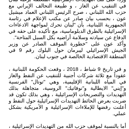
في التنقيب عن الغاز ، و طبيعة التحالف الإيراني مع
حزب الله اللبناني ، صرح الرئيس اللبناني العماد ميشيل
عون ، بحسب بيان صادر عن مكتب الإعلام في رئاسة
الجمهورية اللبنانية، بأن "لبنان تحرك لمواجهة الادعاءات
الإسرائيلية بالطرق الدبلوماسية، مع تأكيده على حقه في
الدفاع عن سيادته وسلامة أراضيه بكل السبل المتاحة".
وأكد عون على "خطورة الموقف الصادر عن وزير
الجيش الإسرائيلي ليبرمان حول البلوك رقم 9 في
المنطقة الاقتصادية الخالصة في جنوب لبنان.
و في تاريخ 9 شباط ، 2018 ، وقعت الحكومة اللبنانية ،
عقوداً مع ثلاثة شركات أجنبية للتنقيب عن النفط والغاز
في المياه اللبنانية الإقليمية، وهي "توتال" الفرنسية
و"إيني" الايطالية و"نوفاتيك" الروسية، متجاهلة بذلك
التهديدات والتصريحات الإسرائيلية ، وهي بذلك تكون قد
ضربت بعرض الحائط التهديدات الإسرائيلية حول النفط و
أعلنت رفضها للإملاءات الإسرائيلية و الأمريكية بشكل
عملي.
أما بالنسبة لموقف حزب الله من التهديدات الإسرائيلية ،