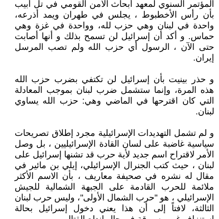
المؤتمر السنوي لمعهد أبحاث الأمن القومي في تل أبيب
بأن رأس الأخطبوط ، يجلس في طهران ويمد أذرعه،
واحدة في لبنان وهي حزب لله، وواحدة في غزة وهي
حماس. و أكد أن إسرائيل لن تسمح بذلك و أنها أصابت
حتى الآن ، الرسول أي حزب الله ولم تصب المرسل
إيران.
و حذر بينيت بأن إسرائيل لن تكتفي بضرب حزب الله
هذه المرة، وإنما ستشمل ضرب لبنان بموجب المعادلة
التي كان اقترحها في الماضي وهي: حزب الله يساوي
لبنان.
و لم تشمل التهديدات الإسرائيلية مجرد إطلاق تصريحات
سياسية غاضبة على لسان القادة الإسرائيليين ، بل وصل
الأمر لاقتراح اسم جديد لأية حرب قد تشنها إسرائيل على
لبنان ، حيث كتب الجنرال الإسرائيلي، إيلي بن مائير في
مقال له نشره في صحيفة معاريف ، بأن الاسم الأكثر
ملائمة للحرب القادمة على الجبهة الشمالية للجيش
الإسرائيلي ، هو "حرب الشمال الأولى"، وليس حرب لبنان
الثالثة، لافتاً إلى أن هذا يعني دخول إسرائيل بحالة