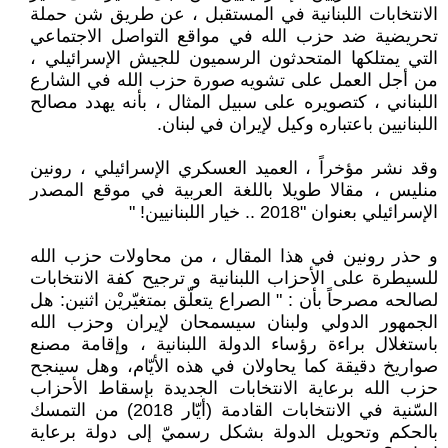
الانتخابات اللبنانية في المستقبل ، عن طريق شن حملة
تحريضية ضد حزب الله في مواقع التواصل الاجتماعي
التي يمتلكها المتحدثون الرسميون للجيش الإسرائيلي ،
من أجل العمل على تشويه صورة حزب الله في الشارع
اللبناني ، كتصويره على سبيل المثال ، بأنه يهدد مصالح
اللبنانيين باعتباره وكيل لإيران في لبنان.
وقد نشر مؤخراً ، العميد العسكري الإسرائيلي ، رونين
منليس ، مقالا طويلا باللغة العربية في موقع المصدر
الإسرائيلي بعنوان "2018 .. خيار اللبنانيين! "
و حذر رونين في هذا المقال ، من محاولات حزب الله
للسيطرة على الأحزاب اللبنانية و ترجيح كفة الانتخابات
لصالحه مصرحاً بأن : " الصراع يتعلّق بمتغيّريْن اثنين: هل
الجمهور الدولي ولبنان سيسمحان لإيران وحزب الله
باستغلال براءة رؤساء الدولة اللبنانية ، وإقامة مصنع
صواريخ دقيقة كما يحاولان في هذه الأيّام، وهل سينجح
حزب الله برعاية الانتخابات الجديدة بإسقاط الأحزاب
السّنية في الانتخابات القادمة (أيّار 2018) من التمسك
بالحكم وتحويل الدولة بشكل رسميّ إلى دولة برعاية