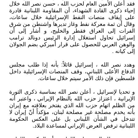
فقد أعلن الأمين العام لحزب الله ، حسن نصر الله خلال
إحياء ذكرى القادة الشهداء، أن المقاومة اللبنانية قادرة
على إيقاف منصات النفط الإسرائيلية خلال ساعات،
وقال أن ثمة معركة نفط وغاز تديرها واشنطن من شرق
الفرات إلى العراق فقطر والخليج، و أشار إلى أن
إسرائيل تحاول استغلال إدارة الرئيس دونالد ترامب
والوهن العربي للحصول على قرار أميركي بضم الجولان
إلى كيانه .
وهدد نصر الله ، إسرائيل قائلاً: بأنه إذا طلب مجلس
الدفاع الأعلى اللبناني، وقف المنصات الإسرائيلية داخل
فلسطين فإن ذلك الأمر سيتم خلال ساعات.
و تحديا لإسرائيل ، أعلن نصر الله بمناسبة ذكرى الثورة
الإيرانية ، اعتزاز حزب الله بالنظام الإيراني ، واعتبر أنه
من الظلم اتهام حزب الله الذي يفتخر بعلاقته مع إيران
بأنه يخدم مصلحة غير مصلحة لبنان، مؤكداً أنّ إيران لا
تتدخل في الشأن اللبناني بل على العكس الحكومة
اللبنانية ترفض العرض الإيراني لمساعدة البلاد.