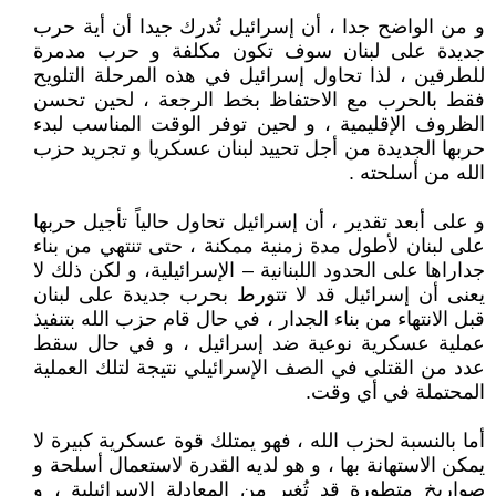
و من الواضح جدا ، أن إسرائيل تُدرك جيدا أن أية حرب
جديدة على لبنان سوف تكون مكلفة و حرب مدمرة
للطرفين ، لذا تحاول إسرائيل في هذه المرحلة التلويح
فقط بالحرب مع الاحتفاظ بخط الرجعة ، لحين تحسن
الظروف الإقليمية ، و لحين توفر الوقت المناسب لبدء
حربها الجديدة من أجل تحييد لبنان عسكريا و تجريد حزب
الله من أسلحته .
و على أبعد تقدير ، أن إسرائيل تحاول حالياً تأجيل حربها
على لبنان لأطول مدة زمنية ممكنة ، حتى تنتهي من بناء
جداراها على الحدود اللبنانية – الإسرائيلية، و لكن ذلك لا
يعنى أن إسرائيل قد لا تتورط بحرب جديدة على لبنان
قبل الانتهاء من بناء الجدار ، في حال قام حزب الله بتنفيذ
عملية عسكرية نوعية ضد إسرائيل ، و في حال سقط
عدد من القتلى في الصف الإسرائيلي نتيجة لتلك العملية
المحتملة في أي وقت.
أما بالنسبة لحزب الله ، فهو يمتلك قوة عسكرية كبيرة لا
يمكن الاستهانة بها ، و هو لديه القدرة لاستعمال أسلحة و
صواريخ متطورة قد تُغير من المعادلة الإسرائيلية ، و