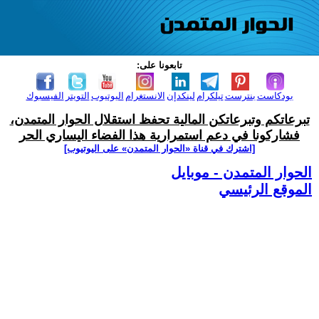
تابعونا على:
بودكاست
بنترست
تيلكرام
لينكدإن
الانستغرام
اليوتيوب
التويتر
الفيسبوك
تبرعاتكم وتبرعاتكن المالية تحفظ استقلال الحوار المتمدن،
فشاركونا في دعم استمرارية هذا الفضاء اليساري الحر
[اشترك في قناة ‫«الحوار المتمدن» على اليوتيوب]
الحوار المتمدن - موبايل
الموقع الرئيسي