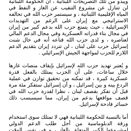
ويبدو من تلك التصريحات اللبنانية ، أن الحكومة اللبنانية
لن تتنازل عن مشروع التنقيب عن الغاز و النفط في
المياه الإقليمية اللبنانية ، و سيستمر حزب الله في تحالفه
الاستراتيجي مع إيران على الرغم من التهديدات
الإسرائيلية ، حيث يتمتع حزب الله بدعم كبير من إيران
في مجال بناء قدراته العسكرية وفي مجال الدعم المالي
لعناصره ، و لدى حزب الله قناعه أنه في حال شنت
إسرائيل حرب على لبنان ، لن تتردد إيران بتقديم الدعم
اللازم للحزب لمواجهة الجيش الإسرائيلي .
و يُعتبر تهديد حزب الله لإسرائيل بإيقاف منصات غازها
خلال ساعات، على أن الحزب يمتلك بالفعل قدرة
عسكرية كبيرة ، قد تمكنه من تحقيق توازن في عملية
الردع بينه و بين إسرائيل ، و أن إسرائيل ستفكر مئة مرة
قبل أن تفكر بقصف لبنان ، نظرا لقدرة حزب الله في
قصف مواقعها بدعم من إيران، مما سيسبسب ذلك
خسائر فادحة لإسرائيل.
أما بالنسبة للحكومة اللبنانية فهي لا تمتلك سوى استخدام
ورقة الدبلوماسية من أجل طلب الدعم الدولي
لمشروعها الكبير المتعلق بالغاز ، و في نفس الوقت