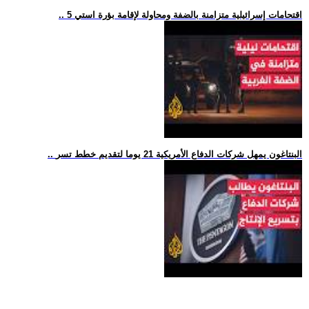
.. 5 اقتحامات إسرائيلية متزامنة بالضفة ومحاولة لإقامة بؤرة استي
.. البنتاغون يمهل شركات الدفاع الأمريكية 21 يوما لتقديم خطط تسر