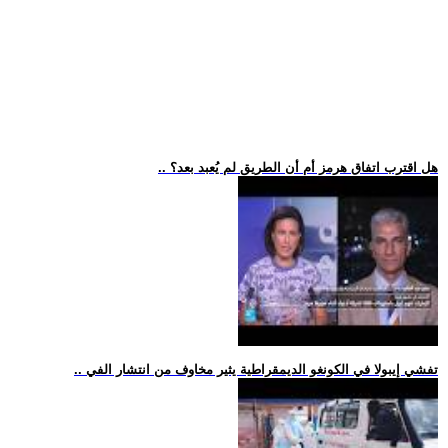
.. هل اقترب اتفاق هرمز أم أن الطريق لم يُعبد بعد؟
.. تفشي إيبولا في الكونغو الديمقراطية يثير مخاوف من انتشار الفي