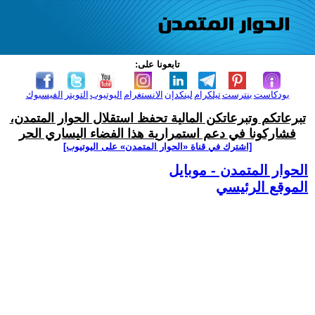
تابعونا على:
بودكاست
بنترست
تيلكرام
لينكدإن
الانستغرام
اليوتيوب
التويتر
الفيسبوك
تبرعاتكم وتبرعاتكن المالية تحفظ استقلال الحوار المتمدن،
فشاركونا في دعم استمرارية هذا الفضاء اليساري الحر
[اشترك في قناة ‫«الحوار المتمدن» على اليوتيوب]
الحوار المتمدن - موبايل
الموقع الرئيسي