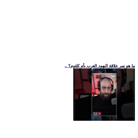
.. ما هو سر علاقة اليهود العرب بأم كلثوم؟