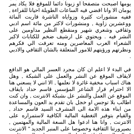
يومها اصبحت متصفحا او زبونا دائما للموقع فلا يكاد يمر
يومان الا وانا اقضي فيه الساعات الطويلة احيانا للقراءة ,
ففيه منشورات كثيرة وزواياه الناشرة قاربت المائة
ووعشرين زاوية , ومنشورات لاكثر من مائة اسم ادبي
وثقافي وشعري شهير ومنقطع النظير مداومين على
النشر فيه . ويحتوي عل ارشيف ضخم للكتابات لاكبر
الشعراء العرب المعاصرين ومنه تعرفت الي فكرهم
ونظرتهم ورؤيتهم للامور المتعلقة بالشان الثقافي والادبي
.
في البدء لا اعلم ان كان مجرد العسر المالي هو الدافع
لايقاف الموقع عن النشر والعمل على الشبكة , وهل
هناك اسباب مخفية غائرة لا نعلمها , الا انني لا يسعني هنا
الا احترام قرار الشاعر المؤسس قاسم حداد بايقاف
الموقع عن العمل والنشر عل ىشبكة الانترنت , وان كنت
اطالب بلا توجس او خجل بان تقدم يد العون والمساعدة
من ابناء هذه الامة الى المشرف السيد قاسم حداد ,
والقيام بتوفير التغطية المالية الكافية لاستمراره على
الانترنت , وانا هنا ادعوا هل السعة المالية والمهتمين ,
بصيرورتنا الثقافية وخصوصا على المنبر الجديد " الانترنت