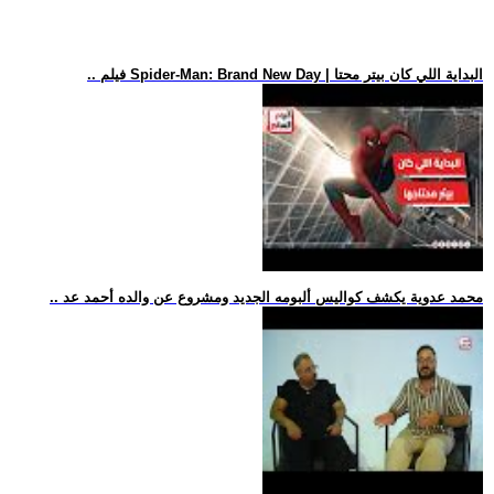
.. فيلم Spider-Man: Brand New Day | البداية اللي كان بيتر محتا
.. محمد عدوية يكشف كواليس ألبومه الجديد ومشروع عن والده أحمد عد