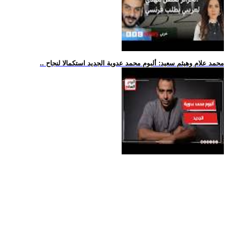
.. محمد علام وهيثم سعيد: ألبوم محمد عدوية الجديد استكمالا لنجاح