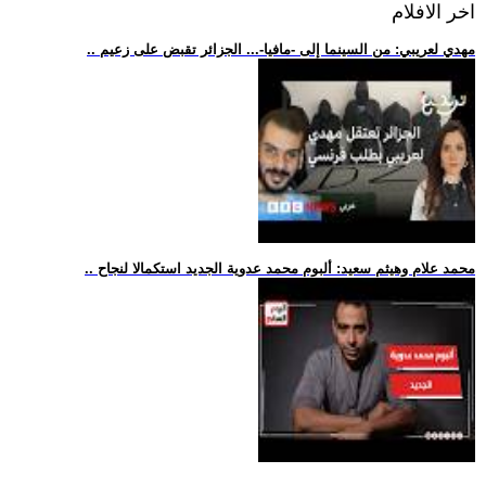
اخر الافلام
.. مهدي لعريبي: من السينما إلى -مافيا-... الجزائر تقبض على زعيم
.. محمد علام وهيثم سعيد: ألبوم محمد عدوية الجديد استكمالا لنجاح