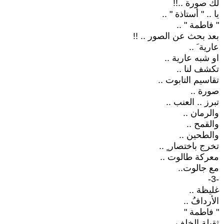
لك صورة ..!!
يا .. " أستاذة " ..
" فاطمة " ..
بعد بحث عن الصور .. !!
عارية َ ..
او شبه عارية ..
تكشف لنا ..
تقاسيم التابوت ..
صورة ..
تبرز .. العنب ..
والرمان ..
والقمح ..
والطحين ..
تخرج باختصار ٍ ..
معركة طالوت ..
مع جالوت..
-3-
غليظة ..
الأردافُ ..
" فاطمة "
ثقيلة الخلف ..