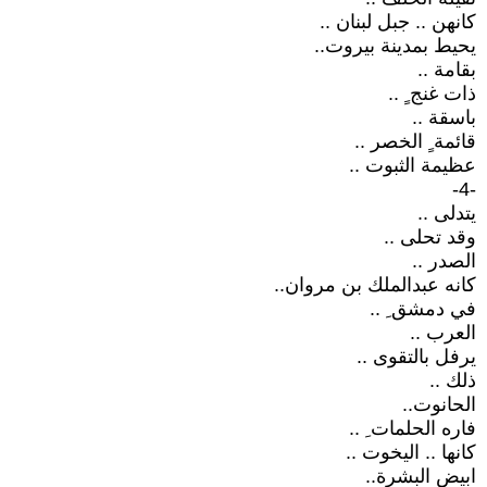
كانهن .. جبل لبنان ..
يحيط بمدينة بيروت..
بقامة ..
ذات غنج ٍ ..
باسقة ..
قائمة ٍ الخصر ..
عظيمة الثبوت ..
-4-
يتدلى ..
وقد تحلى ..
الصدر ..
كانه عبدالملك بن مروان..
في دمشق ِ ..
العرب ..
يرفل بالتقوى ..
ذلك ..
الحانوت..
فاره الحلمات ِ ..
كانها .. اليخوت ..
ابيض البشرة..