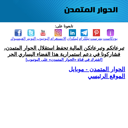
تابعونا على:
بودكاست
بنترست
تيلكرام
لينكدإن
الانستغرام
اليوتيوب
التويتر
الفيسبوك
تبرعاتكم وتبرعاتكن المالية تحفظ استقلال الحوار المتمدن،
فشاركونا في دعم استمرارية هذا الفضاء اليساري الحر
[اشترك في قناة ‫«الحوار المتمدن» على اليوتيوب]
الحوار المتمدن - موبايل
الموقع الرئيسي