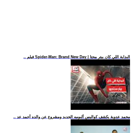
.. فيلم Spider-Man: Brand New Day | البداية اللي كان بيتر محتا
.. محمد عدوية يكشف كواليس ألبومه الجديد ومشروع عن والده أحمد عد