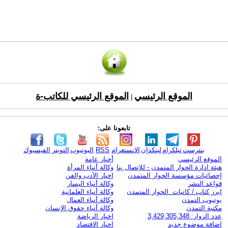
الموقع الرئيسي
الموقع الرئيسي للكاتب-ة
|
تابعونا على:
بنترست
تيلكرام
لينكدإن
الانستغرام
RSS
اليوتيوب
التويتر
الفيسبوك
الموقع الرئيسي
أخبار عامة
هيئة ادارة الحوار المتمدن - للإتصال بنا
وكالة أنباء المرأة
إحصائيات مؤسسة الحوار المتمدن
اخبار الأدب والفن
قواعد النشر
وكالة أنباء اليسار
ابرز كتاب / كاتبات الحوار المتمدن
وكالة أنباء العلمانية
يوتيوب التمدن
وكالة أنباء العمال
مكتبة التمدن
وكالة أنباء حقوق الإنسان
عدد الزوار: 3,429,305,348
اخبار الرياضة
اضافة موضوع جديد
اخبار الاقتصاد