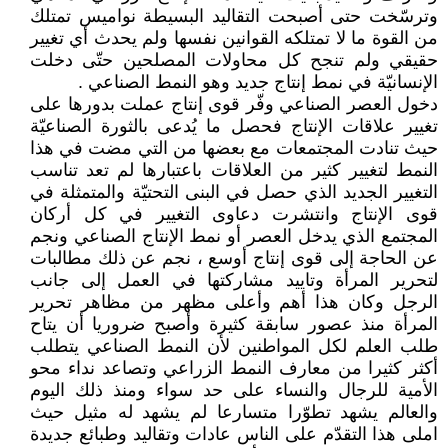
وترسّخت حتى أصبحت التقاليد البسيطة نواميس تمتلك
من القوة ما لا تمتلكه القوانين نفسها ولم يحدث أي تغيير
حقيقي ولم تنجح كل محاولات المصلحين حتّى دخلت
الإنسانيّة في نمط إنتاج جديد وهو النمط الصناعي .
دخول العصر الصناعي وفّر قوى إنتاج عملت بدورها على
تغيير علاقات الإنتاج فحصل ما يُدعى بالثورة الصناعيّة
حيث تنادت المجتمعات مع بعضها من التي مضت في هذا
النمط لتغيير كثير من العلاقات باعتبارها لم تعد تناسب
التغيير الجديد الذي حصل في البنى التحتيّة والمتمثلة في
قوى الإنتاج وانتشرت دعاوى التغيير في كل أركان
المجتمع الذي يدخل العصر أو نمط الإنتاج الصناعي ونجم
عن الحاجة إلى قوى إنتاج أوسع ، نجم عن ذلك مطالبات
لتحرير المرأة وتاييد مشاركتها في العمل إلى جانب
الرجل وكان هذا أهم وأعلى مظهر من مظاهر تحرير
المرأة منذ عصور سابقة كثيرة وأصبح ضروريا أن يتاح
طلب العلم لكل المواطنين لأن النمط الصناعي يتطلب
أكثر كثيرا من معارف النمط الزراعي وتصاعد نداء محو
الأمية للرجال والنساء على حد سواء ومنذ ذلك اليوم
والعالم يشهد تطوّرا متسارعا لم يشهد له مثيل حيث
املى هذا التقدّم على الناس عادات وتقاليد وطبائع جديدة