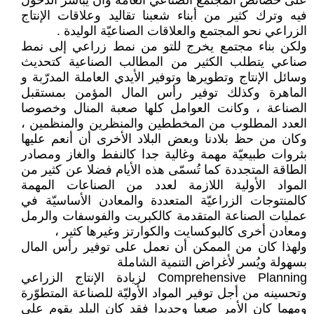
على خصائص المجتمع الصناعي العامّة وأن يباشر الدخول
فيه وترك كثير من أبناء شعبنا تقاليد وعلاقات الإنتاج
الزراعي نحو المجتمع والعلاقات الصناعيّة الوليدة .
ولكن بناء مجتمع يخرج للتو من نمط زراعي إلى نمط
صناعي يتطلب الكثير من المطالب الصناعية كتحديث
وسائل الإنتاج وتطويرها وتوفير الأيدي العاملة المدرّبة و
الماهرة وكذلك توفير رأس المال المؤمن بمستقبل
الصناعة ، وكانت العوامل كلها صعبة المنال وخصوصا
العدد المطلوب من المخططين والمنظرين والمنظمين ،
وكان من حظ بلادنا وبعض البلاد الأخرى أن أنعم عليها
بثروات طبيعيّة مهمة وغالية جدا كالنفط والغاز ومصادر
الطاقة المتجددة كما تُسمّى هذه الأيام فضلا عن كثير من
المواد الأولية اللازمة لعدد من الصناعات المهمة
كالمنتوجات الزراعيّة المتعددة والمعادن الأساسيّة في
عمليات الصناعة المتقدمة كالكبريت والفوسفات والرمل
ومعادن أخرى كالبوكسايت والكوارتز وغيرها كثير ،
ولهذا كان من الممكن أن نعمل على توفير رأس المال
بسهولة ويُسر لأغراض التنمية الشاملة
Comprehensive Planning لزيادة الإنتاج الزراعي
وتحسينه من أجل توفير المواد الأوليّة للصناعة المتطوّرة
ومهما كان الأمر صعبا وجديدا فقد كان البلد يقوم على