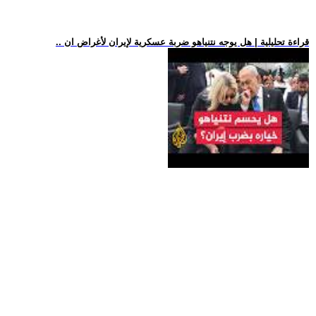
.. قراءة تحليلية | هل يوجه نتنياهو ضربة عسكرية لإيران لأغراض ان