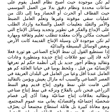
لم تكن موجودة حيث أصبح نظام العمل يقوم على
ساعات محددة ونظام دقيق بدلا من العمل الموسمي
حيث القطاف أو الحرث أو الحصاد وما إلى ذلك من
عمليات سقي موقوتة وغيرها وتعلّم العامل الضبط
والأمر والتقيّد بتعليمات العمل والسلامة وازداد الطلب
على الإبداع والفكر في تطوير وتجديد وسائل الإنتاج التي
أصبحت مكائن وآلات معقّدة تتطلب تعليم وثقافة ومهارة
لم تكن موجودة لأن وسيلة الإنتاج القديمة كانت الأرض
وبعض الوسائل البسيطة والبدائيّة
إذا نستطيع القول إن نمط الإنتاج الصناعي هو ثورة فعلا
لأنه قاد إلى نمو علاقات إنتاج جديدة ومتطورة وعادات
وتقاليد ونظام أجور جديد بل إلى أنظمة حكم لم تعرفها
الإنسانيّة من قبل ، ونلحظ يوميا في حياتنا العامّة كم هو
العامل عندنا أقل وعيا من العامل في البلدان العريقة في
العصر الصناعي والسبب أنه مازال يعيش ويؤمن بالتقاليد
التي قامت على نمط وقوى إنتاج قديم وهو النمط
الزراعي فنحن نأتي بالفلاح ونزجّه في نمط إنتاج صناعي
ونطالبه بعلاقات إنتاج صناعيّة وهذا أدّى إلى فصام
شخصيّة إجتماعيّة واقتصاديّة يعاني منه عموم المجتمع،
ومع معاناة كبيرة بل هائلة استطاع مجتمعنا أن يعترّف