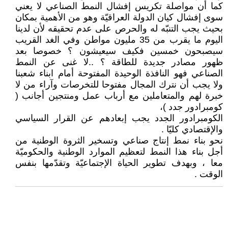
كما أن مواصلة تكريس إفشال النمط الصناعي لا يعني
سوى إفشال كيان الدولة العراقيّة وهو من الأهمية بمكان
بحيث يجب التنبّه له والحرص على عدم تحقيقه لأن لدينا
اليوم ما يقرب من 35 مليون مواطن وفي الغد القريب
سيصبحون خمسين فكيف سيعيشون ؟ خصوصا بعد
ظهور مصادر جديدة للطاقة ؟ ..لا غنى عن النمط
الصناعي فهو النافذة الوحيدة المفتوحة أمام ابناء شعبنا
ولا يجب أن نترك المجال مفتوحا للتخرصات وآراء من لا
خبرة لهم والمتعاملين مع أرباب عمل ومنتجين أجانب (
كومبرادور جدد )،
الكومبرادور الجدد يجب إبعادهم عن القرار السياسي
والإقتصادي كليّا .
نحو بناء نمط إنتاج صناعي وتسخير الثروة الوطنية من
أجل بناء هذا النمط لتعظيم الموارد الوطنية والحكوميّة
معا ، وبهدف تطوير الحياة الإجتماعيّة وتقدّمها بنفس
الوقت .