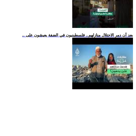
.. بعد أن دمر الاحتلال منازلهم.. فلسطينيون في الضفة يعيشون على