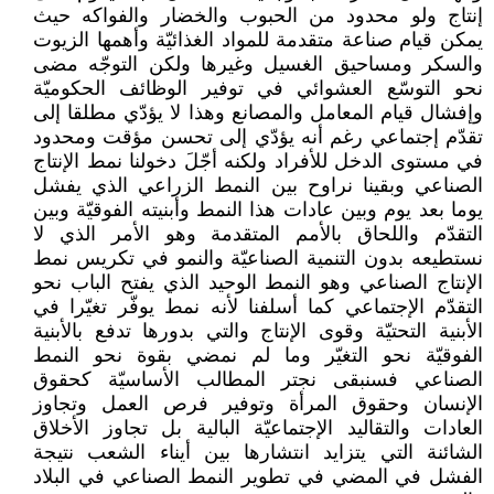
إنتاج ولو محدود من الحبوب والخضار والفواكه حيث
يمكن قيام صناعة متقدمة للمواد الغذائيّة وأهمها الزيوت
والسكر ومساحيق الغسيل وغيرها ولكن التوجّه مضى
نحو التوسّع العشوائي في توفير الوظائف الحكوميّة
وإفشال قيام المعامل والمصانع وهذا لا يؤدّي مطلقا إلى
تقدّم إجتماعي رغم أنه يؤدّي إلى تحسن مؤقت ومحدود
في مستوى الدخل للأفراد ولكنه أجّلَ دخولنا نمط الإنتاج
الصناعي وبقينا نراوح بين النمط الزراعي الذي يفشل
يوما بعد يوم وبين عادات هذا النمط وأبنيته الفوقيّة وبين
التقدّم واللحاق بالأمم المتقدمة وهو الأمر الذي لا
نستطيعه بدون التنمية الصناعيّة والنمو في تكريس نمط
الإنتاج الصناعي وهو النمط الوحيد الذي يفتح الباب نحو
التقدّم الإجتماعي كما أسلفنا لأنه نمط يوفّر تغيّرا في
الأبنية التحتيّة وقوى الإنتاج والتي بدورها تدفع بالأبنية
الفوقيّة نحو التغيّر وما لم نمضي بقوة نحو النمط
الصناعي فسنبقى نجتر المطالب الأساسيّة كحقوق
الإنسان وحقوق المرأة وتوفير فرص العمل وتجاوز
العادات والتقاليد الإجتماعيّة البالية بل تجاوز الأخلاق
الشائنة التي يتزايد انتشارها بين أيناء الشعب نتيجة
الفشل في المضي في تطوير النمط الصناعي في البلاد