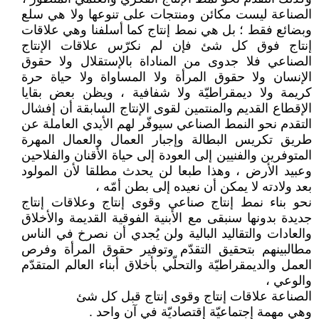
الصناعة ليست مكائن ومنتجات على تنوعها ولا هي سلع
وبضائع فقط ؛ بل هي نمط إنتاج كما أسلفنا وهي علاقات
إنتاج فوق كل شئ فإن لم نكرّس علاقات الإنتاج
الصناعي فلا جدوى من المناداة بالإستقلال ولا حقوق
الإنسان ولا حقوق المرأة ولا المساواة ولا حياة حرة
كريمة ولا ديمقراطيّة ولا شفافية ، ويظن بعض بقايا
الإقطاع القديم والمنتمين لقوى الإنتاج السابقة أن إفشال
التقدم نحو النمط الصناعي سيوفّر لهم الأيدي العاملة عن
طريق تكريس البطالة وإجبار العمال والعمال المهرة
المتوفرين والفنيين إلى العودة إلى حياة الأقنان والفلاحين
وعبيد الأرض ، وهذا طبعا لن يحدث مطلقا لأن المولود
بعد ولادته لا يمكن أن نعيده إلى بطن أمّه ،
نحو بناء نمط إنتاج صناعي وقوى إنتاج وعلاقات إنتاج
جديدة بدونها سنبقى مع الأبنية الفوقية القديمة والأخلاق
والعادات والتقاليد البالية ولن يُجدي أن نصرخ في الناس
مطالبينهم بتحقيق التقدّم وتوفير حقوق المرأة وفرص
العمل والديمقراطيّة والتحلّي بأخلاق أبناء العالم المتقدّم
والوعي ،
الصناعة علاقات إنتاج وقوى إنتاج قبل كل شئ
وهي مهمة إجتماعيّة إقتصاديّة في آن واحد .