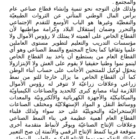
والمجتمع .
ولذلك فإن التوجه نحو تنمية وإنشاء قطاع صناعي عام
برأس المال الوطني المتأتي عن الثروات الطبيعيّة
والنفطيّة وغيرها هو الباب الأوسع للتقدم الإجتماعي
والتحرر وضمان إستقلال البلاد وكرامة مواطنيها لأن
القطاع الخاص على أهميته لا يمتلك لا رؤوس الأموال ولا
مؤسسات التدريب والتعليم لتطوير مستوى العاملين
علميا وثقافيا كما يحتاج المجتمع والنمط الصناعي وهو أي
القطاع العام من يستطيع أن ياخذ بيد القطاع الخاص
لينمو نموا وطنيا حقيقيا لا يقوم على الغش ولا الإبتزازولا
يتحوّل لوكيل للمنتجين الأجانب على حساب أبناء الوطن
كما أن القطاع الخاص ما يزال خارجا للتو من نمط
زراعي وعلاقات زراعيّة لا تتوفر له رؤوس الأموال
اللازمة لبناء مصانع كبرى كالحديد والصناعات الكيمياويّة
والميكانيكيّة والأجهزة الكهربائية والألكترونيّة والمعدات
ووسائط النقل و المواد الإستهلاكيّة ومختلف الصناعات
الإستخراجيّة والتحويليّة على حد سواء ولذلك فلبناء
القطاع العام أهمية عظيمة في بناء النمط الصناعي
وعلاقات الإنتاج الصناعيّة ويوفّر لأنماط متقدمة أخرى
متوقعة قريبا كنمط الإنتاج الرقمي والأتمتة إن صح التعبير
وكذلك التقدّم نحو نمط الإنتاج الفكري والعلمي المتطوّر ،