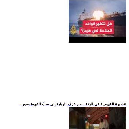
.. عشيرة القهوچية في الرقة.. من عزف الربابة إلى صبّ القهوة ومور