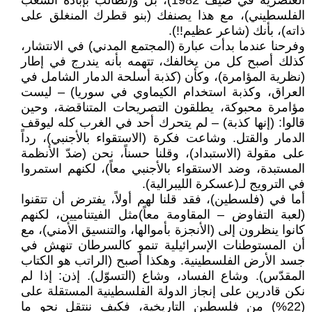
العنصرية في صيف 1982)، بل و(تطالب بإبادة الشعب
الفلسطيني)، مع هذا يصنفك (بنو قطرك المنغلق على
ذاته)، بأنك (شاعر عظيم!!).
وفرحنا عندما بدأت عبارة (المجتمع المدني) في الانتشار،
كذلك أصبح كل من يخالفك، تتهمه بأنه يندرج في إطار
(نظرية المؤامرة)، وكأن (كذبة أسلحة الدمار الشامل في
العراق، وكذبة استخدام الكيماوي في سوريا) – ليست
مؤامرة محبوكة، يطلقون التصريحات المتناقضة، وحين
قالوا: (إنها كذبة) – لم يتحرك أحد في الغرب كله ليوقف
الدمار والقتل. وشاعت فكرة (الاستقواء بالأجنبي)، رداً
على مقولة (الاستبداد)، وقلنا حسناً، نحن (ضدّ الأنظمة
المستبدة، وضد الاستقواء بالأجنبي معاً)، لكنهم استمروا
في الترويج لـ(عسكرة الليبرالية).
أما في (فلسطين)، فقد قلنا لهم أولاً، يفترض أن تتقنوا
(لعبة التفاوض – المقاومة معاً)مثل الفيتناميين، لكنهم
كانوا ينظرون إلى (الأنجزة بأموالها، والتنسيق الأمني)، مع
أن المستوطنات الإسرائيلية تنمو كالسرطان تنهش في
جسد الأرض الفلسطينية. وهكذا أصبح (الراتب هو الكتاب
المقدّس). وشاع الفساد، وشاع (التسوّل). إذن: إذا لم
نكن قادرين على إنجاز الدولة الفلسطينية المستقلة على
(22%) من فلسطين التاريخية، فكيف ننتقل نحو ما