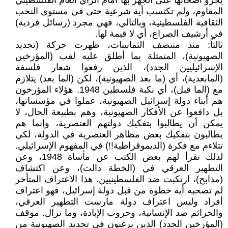
يجرؤ أصحابها على الجهر بها أمام الرأي العام الفلسطيني
المقاوم، ولم تكتسب أية شرعية حتى في مستوى النخب
الثقافية الفلسطينية، وبالتالي، فهي مجرد (رسائل فردية)
في أرشيف الصراع، أي لا قيمة لها.
ثالثاً: منذ منتصف الثمانينات، ظهرت حركة (تجديد
الصهيونية)، المتمثلة بما أطلق عليه لقب (المؤرخين
الإسرائيليين الجدد)، الذين رفعوا شعار فلسفة
(المابعدية)، أي (ما بعد الصهيونية)، لكن (الما بعد) يتلازم
مع (الما قبل)، أي نكبة فلسطين 1948. هؤلاء المؤرخون
هم أبناء دولة إسرائيل الصهيونية، عملوا في مؤسساتها،
بل دافعوا عن الأفكار الصهيونية، وهم بطبيعة الحال، لا
يمكن أن يطالبوا بتفكيك دولتهم العنصرية، وإنما هم
يطالبون بتفكيك بعض مظاهر العنصرية في الدولة، لكي
تتلاءم مع فكرة (الديموقراطية!!) في المفهوم الإسرائيلي.
لذلك نقرأ لهم بعض الكتب عن مأساة 1948، وعن
التطهير العرقي في (الخطة دالت)، وعن اكتشاف
(مذابح)، ارتكبت ضد الفلسطينيين. هذا الاعتراف المتأخر
لم تصحبه أية خطوة من قبل دولة إسرائيل، فهو اعتراف
أفراد وليس اعتراف دولة مارست التطهير العرقي،
والجرائم ضد الإنسانية، وحروب الإبادة، وما تزال. موقف
(المؤرخين الجدد) الذين يرغبون في تجديد الصهيونية من