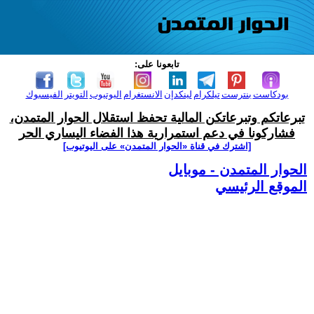
تابعونا على:
بودكاست
بنترست
تيلكرام
لينكدإن
الانستغرام
اليوتيوب
التويتر
الفيسبوك
تبرعاتكم وتبرعاتكن المالية تحفظ استقلال الحوار المتمدن،
فشاركونا في دعم استمرارية هذا الفضاء اليساري الحر
[اشترك في قناة ‫«الحوار المتمدن» على اليوتيوب]
الحوار المتمدن - موبايل
الموقع الرئيسي