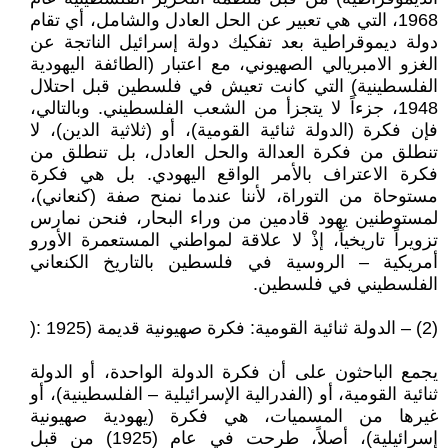
1968، التي هي تعبير عن الحل العادل والشامل، أي تقام
دولة ديموقراطية بعد تفكيك دولة إسرائيل الناتجة عن
الغزو الامبريالي الصهيوني، مع اعتبار (الطائفة اليهودية
الفلسطينية) التي كانت تعيش في فلسطين قبل احتلال
1948، جزءاً لا يتجزأ من الشعب الفلسطيني. وبالتالي،
فإن فكرة (الدولة ثنائية القومية)، أو (ثلاثية الدين)، لا
تنطلق من فكرة العدالة والحل العادل، بل تنطلق من
فكرة الاعتراف بالأمر الواقع اليهودي. بل هي فكرة
مستوحاة من التوراة، لأننا عندما نمنح صفة (كنعاني)،
لمستوطنين يهود قادمين من وراء البحار، فنحن نمارس
تزويراً تاريخياً، إذْ لا علاقة لمواطني المستعمرة الأورو
أمريكية – الروسية في فلسطين بالتاريخ الكنعاني
الفلسطيني في فلسطين.
(2) – الدولة ثنائية القومية: فكرة صهيونية قديمة (1925 :(
يجمع الباحثون على أن فكرة الدولة الواحدة، أو الدولة
ثنائية القومية، أو (الفدرالية الإسرائيلية – الفلسطينية)، أو
غيرها من المسميات، هي فكرة (يهودية صهيونية
إسرائيلية)، أصلاً، طرحت في عام (1925) من قبل