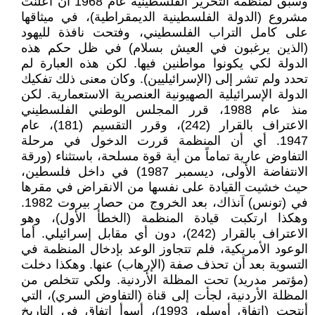
وسبق لمنظمة التحرير الفلسطينية عام 1968 أن أعلنت
مشروع (الدولة الفلسطينية الديمقراطية)، في ميثاقها
على كامل التراب الفلسطيني، وفتحت نافذة لليهود
(الذين يرغبون في العيش بسلام) في ظل حكم هذه
الدولة لكي يكونوا مواطنين فيها. لكن هذه العبارة لم
تحدد ولم تشر إلى (الإسرائيليين). وكان معنى ذلك تفكيك
الدولة الإسرائيلية الصهيونية العنصرية الاستعمارية. لكن
منذ عام 1988، قرر المجلس الوطني الفلسطيني
الاعتراف بالقرار (242)، وقرر التقسيم (181)، عام
1947. أي أن المنظمة قررت الدخول في مرحلة
التفاوض عارية تماماً من أية قوة مسلحة، باستثناء (ورقة
الانتفاضة الأولى، ديسمبر 1987) في داخل فلسطين،
حيث خشيت القيادة على نفسها من الانقراض في مقرها
في (تونس) آنذاك، بعد الخروج من حصار بيروت 1982.
وهكذا ارتكبت قيادة المنظمة (الخطأ الأول)، وهو
الاعتراف بالقرار (242)، دون أي مقابل إسرائيلي. أما
الوعود الأمريكية، فلم تتجاوز الوعد بإدخال المنظمة في
التسوية بعد أن تحذف صفة (الإرهاب) عنها. وهكذا دخلت
(مؤتمر مدريد) تحت المظلة الأردنية. ولكي تتخلص من
المظلة الأردنية، لجأت إلى قناة (التفاوض السري)، التي
أنتجت (اتفاق أوسلو، 1993)، أسوأ اتفاق في التاريخ