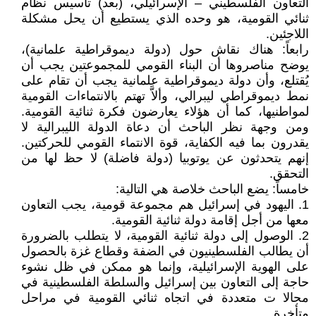
التعاون الفلسطيني – الإسرائيلي، (بعد) تأسيس نظام
ثنائي القومية، هو وحده الذي يستطيع أن يحل مشكلة
اللاجئين.
رابعاً: هناك نقاش حول (دولة ديموقراطية علمانية)،
يوضح مناصروها أن البناء القومي للمجموعتين يجب أن
يُقتلع، وأن دولة ديموقراطية علمانية يجب أن تقام على
نمط ديموقراطي ليبرالي، وألاَّ تهتم بالانتماءات القومية
لمواطنيها، كما أن هؤلاء يعارضون فكرة ثنائية القومية.
ومن وجهة نظر الباحث أن دعاة الدولة الليبرالية لا
يقدرون بما فيه الكفاية، قوة الانتماء القومي للحركتين.
إنهم يتحدثون عن يوتوبيا (دولة فاضلة) لا حظ لها من
التحقق.
خامساً: يضع الباحث خلاصة هي التالية:
1. اليهود في إسرائيل هم مجموعة قومية، يجب التعاون
معها من أجل إقامة دولة ثنائية القومية.
2. الوصول إلى دولة ثنائية القومية، لا يتطلب بالضرورة
أن يطالب الفلسطينيون في الضفة وقطاع غزة بالحصول
على الهوية الإسرائيلية، وإنما هو ممكن في ظل نشوء
حاجة إلى التعاون بين إسرائيل والسلطة الفلسطينية في
مجالا ت متعددة في اتجاه ثنائي القومية في مراحل
متأخرة.