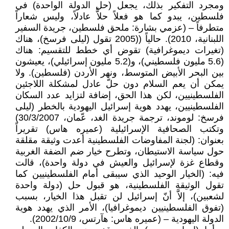
ومجرد التفكير بذلك، يجعل (حل الدولة الواحدة) في
فلسطين، يبدو كما هو فعلاً حلاًّ عادلاً، وليس شعاراً
متطرفاً – (عزمي بشارة: ملحق فلسطين، جريدة السفير
اللبنانية، 2010). حالياً ((2005 تقول (ليلى فرسخ)، هناك
(تغيرات ديموغرافية) تقوض أي خطط للتقسيم: هناك
(5.6 مليون فلسطيني)، و(5.2 مليون إسرائيلي)، يعيشون
بين البحر الأبيض المتوسط، ونهر الأردن (فلسطين). ولا
يمكن أن يعم السلام دون حلّ عادل لمشكلة اللاجئين
الفلسطينيين، لكن هذا الحق، إضافة لتزايد عدد السكان
الفلسطينيين، يهدد هوية إسرائيل اليهودية بالخطر (ليلى
فرسخ: لوموند، ترجمة جريدة الغد، عّمان، 30/3/2007)
وتكتب الصحافية الإسرائيلية (عميره هاس) تقريراً
بعنوان: (لجنة المفاوضات الفلسطينية أعدت وثيقة مقلقة
حول سياسة الاستيطان، وتطرح خيار ضم الضفة الغربية
وقطاع غزة لإسرائيل والعيش في دولة واحدة)، قالت
فيه: (الخيار الوحيد الذي سيبقى أمام الفلسطينيين كما
تقول الوثيقة الفلسطينية، هو قبول حل (دولة واحدة
لشعبين)، إلاَّ أنّ إسرائيل لن تقبل هذا الخيار، بسبب
(تفوق الفلسطينيين ديموغرافيا)، الأمر الذي يهدد هوية
الدولة اليهودية – (عميره هاس: هآرتس، 2002/10/9).