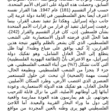
السابق، وحصلت هذه الدولة على اعتراف الأمم المتحدة،
حسب قرار التقسيم (181) عام 1947. هذا القرار نفسه
اعترف أيضاً بحق الفلسطينيين في إقامة دولة عربية إلى
جانب دولة إسرائيل. وهكذا تمَّ تنفيذ نصف القرار، بينما
رفضت إسرائيل تنفيذ أي قرار من قرارات الأمم المتحدة
بشأن فلسطين. إذن، كان قرار التقسيم والقرار (242)،
هما الحلّ الذي فرضته الدول الاستعمارية على الشعب
الفلسطيني، الذي كان يشعر بالظلم والقهر نتيجة هذين
القرارين، إذْ كيف يوافق على ضياع وطنه!!. لهذا ظل
يتطلع إلى الحلّ العادل الشامل، وهو تفكيك دولة
إسرائيل، مع الاعتراف بأنَّ (الطائفة اليهودية الفلسطينية)
التي كانت تشكل (7%) من أبناء الشعب الفلسطيني، هي
جزء لا يتجزأ من الشعب الفلسطيني. وبطبيعة الحال،
ليست مهمة (الضحية) أن تبحث عن حلول للمستعمر
العنصري الذي اغتصب الأرض، وطرد السكان الأصليين.
فالحل العادل، هو تفكيك هذه الدولة الاستعمارية، وعودة
أبنائها إلى أوطانهم الأصلية، التي ما تزال قابلة للترحيب
بعودتهم، بل هم يمارسون هذه العودة ممارسة واقعية
إلى دول ما وراء البحار القريبة والبعيدة. أما اللاجئ
الفلسطيني فهو يرى وطنه بالعين المجردة من مواقع