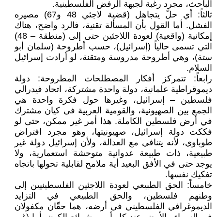
الباحث، مجرد رغبة لجبهة الرفض الفلسطينية.
ثالثاً: أي حلّ يتجاهل (قضية لاجئي 48 و67) مصيره
الفشل. أما القول بأن المسألة تقنية، فالرد واضح، هناك
إمكانية (واقعية) لعودة اللاجئين حتى إلى (منطقة – 48)
التي تسمى حالياً (إسرائيل)، حسب أطروحة (سلمان أبو
ستة)، وهي أطروحة مدروسة ومتقنة، لو أرادت إسرائيل
السلام.
رابعاً: تتمركز أفكار المصطلحات المطروحة: دولة
ديموقراطية علمانية، دولة واحدة مشتركة، اتحاد فيدرالي
فلسطين – إسرائيل، وغيرها حول فكرة واحدة هي
الجمع بين الصهيونية، والقومية العربية في كيان مشترك
في أرض فلسطين الكاملة. هذا أمر غير ممكن، حتى لو
فككت دولة إسرائيل، صهيونيتها، وهو مجرد افتراض
طوباوي، لأنه يتنافي مع العدالة، ولأن إسرائيل دولة غير
طبيعية، ذات طبيعة عدوانية متوحشة استعمارية، ولا
يوجد حتى في الأفق البعيد أية ملامح لقابلية تحولها باتجاه
تفكيك نفسها.
خامساً: الحق الطبيعي لعودة اللاجئين الفلسطينيين إلى
وطنهم فلسطين، والحق الطبيعي في التزايد
الديموغرافي الفلسطيني في أرضه، هما حقّان مكفولان