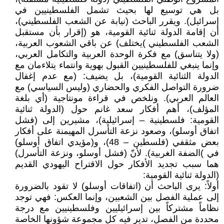
بل هي توسيع لها بحيث تشمل الفلسطينيين في
إسرائيل). ويقرر الباحث (نيابة عن الشعب الفلسطيني)،
أن إقامة الدولة ثنائية القومية، هو (إقرار بأن مستقبل
الشعب الفلسطيني )يختلف) عن باقي الشعوب العربية،
(ولا يتناسق) مع فكرة الوحدة العربية والتكامل العربي،
وإنما ينبغي للفلسطينيين القبول بهوية وانتماء يتلاءمان مع
الدولة الثنائية القومية)، بل يضيف: (مع عدم إغفال
ضرورة التواصل الفكري والحضاري (وليس السياسي) مع
العالم العربي). ونلخص في قراءة مونتاجية (أي بلغة
المؤلف)، أهم أفكار سعد غانم حول (الدولة ثنائية
القومية: فلسطينية – إسرائيلية)، مشيرين إلى (فشل
اتفاق أوسلو)، وصعود نزعة التأسرل المهيمنة على أفكار
بعض مثقفي (فلسطين – 48)، و(مؤيدي اتفاق أوسلو)
في )الضفة الغربية). لأنّ (فشل أوسلو، ونزعة التأسرل)
هما سبب تجديد الأفكار حول الاقتراح اليهودي القديم
(الدولة ثنائية القومية:
أولاً: يرى الباحث أن (اتفاقات أوسلو) لا تقود بالضرورة
إلى عملية الفصل بين الشعبين، وإنما العكس: فهي توجد
نظاماً مشتركاً بين إسرائيليين وفلسطينيين مع درجة
محددة من الفصل، تدير فيه كل مجموعة شؤونها الخاصة