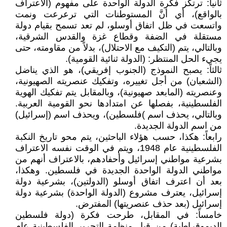
ثانياً: ترتكز فكرة الدولة الواحدة على مفهوم (الاعتراف
بالواقع)، أي أنَّ المستوطنات التي ترعرعت ونمت
واتسعت في ظل اتفاق أوسلو، لم تعد تسمح بقيام دولة
مستقلة في الضفة وقطاع غزة والقدس الشرقية،
وبالتالي، يتم (التكيف مع الاحتلال)، بدلاً من مقاومته، حتى
يجيء الحل المنتظر: (الدولة ثنائية القومية).
ثالثاً: يصبح النموذج (الجنوب إفريقي)، هو الذي يناضل
(الشعبان) من أجل تغييره، وتفكيك عنصريته الصهيونية،
وعنصريته (المابعد صهيونية)، وبالمقابل يتم تفكيك الهوية
الفلسطينية، بفصلها عن امتدادها نحو القومية العربية.
وبالتالي، يحذف اسم )فلسطين)، ويحذف اسم (إسرائيل)
من اسم الدولة الجديدة.
رابعاً: هكذا، حسب هؤلاء الباحثين، يتم محو تاريخ النكبة
الفلسطينية عام 1948، ويتم في الوقت نفسه الاعتراف
بشرعية مواطني إسرائيل وأحفادهم، بالاعتراف أنهم من
مواطني الدولة الواحدة الجديدة في فلسطين. وهكذا،
بعد أن اعترف اتفاق أوسلو (الدولتين)، بشرعية دولة
إسرائيل، يعترف مشروع (الدولة الواحدة) بشرعية دولة
إسرائيل (بعد حذف عنصريتها) المفترض.
خامساً: في المقابل، طرحت فكرة (دولة فلسطين
الديموقراطية) من قبل منظمة التحرير الفلسطينية عام