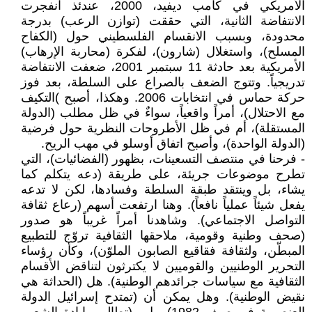
الأمريكي في كامب ديفيد، 2000، عندئذ انفجرت
الانتفاضة الثانية، التي حققت (توازن الرعب) بدرجة
محدودة، وبسبب الانقسام الفلسطيني حول (الكفاح
المسلح)، واستغلال (شارون)، لفكرة (محاربة الإرهاب)
الأمريكية بعد حادثة 11 سبتمبر 2001، ضعفت الانتفاضة
تدريجياً. وتتوج الضعف بالصراع على السلطة، بعد فوز
حركة حماس في انتخابات 2006. وهكذا، أصبح )التكيف
مع الاحتلال)، أمراً واقعياً، سواءٌ في ظل مطلب (الدولة
المستقلة)، أم في ظل الأطروحات النظرية حول فرضية
(الدولة الواحدة)، وأصبح اتفاق أوسلو في مهب الريح.
- فرحنا في منتصف التسعينات، بظهور (الفضائيات)، التي
تطرح موضوعات جريئة، على طريقة (دعه يتكلم كما
يشاء، بل وينتقد طبقة السلطة وفسادها، لكن لا تدعه
يفعل شيئاً عملياً نافعاً). وهنا ارتفعت أسهم (رعاع ثقافة
التواصل الاجتماعي). وشاهدنا أمراً غريباً هو صدور
(صحف وطنية وقومية، ملاحقها الثقافية تروّج للتطبيع
المبطّن، ولثقافة فقاقيع الصابون الملوّن)، وكأن رؤساء
التحرير الوطنيين والقوميين لا يكترثون لتناقض الأقسام
الثقافية مع سياسات جرائدهم الوطنية). هل (الحداثة هي
نقيض الوطنية). وهل يمكن أن (تمتدح إسرائيل الدولة