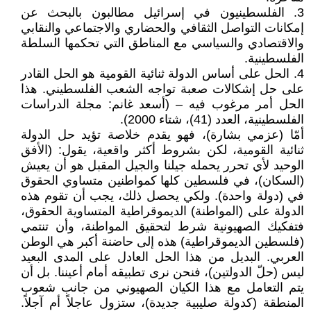
3. الفلسطينيون في إسرائيل مطالبون بالبحث عن
إمكانات التواصل الثقافي والحضاري والاجتماعي والنقابي
والاقتصادي والسياسي مع المناطق التي تحكمها السلطة
الفلسطينية.
4. الحل على أساس الدولة ثنائية القومية هو الحل القادر
على حل إشكالات صعبة تواجه الشعب الفلسطيني. هذا
الحل أمر مرغوب فيه – (أسعد غانم: مجلة الدراسات
الفلسطينية، العدد (41)، شتاء 2000).
أمّا (عزمي بشارة)، فهو يقدم خلاصة تؤيد حل الدولة
ثنائية القومية، لكن بشروط أكثر واقعية، يقول: (الأفق
الوحيد لأي تحرر يحمله جيلنا والجيل المقبل هو أن يعيش
(السكان)، في فلسطين كلها كمواطنين متساوي الحقوق
في (دولة واحدة). ولكي يحصل ذلك، يجب أن تقوم هذه
الدولة على (المواطنة) الديموقراطية المتساوية الحقوق،
فتفكيك الصهيونية شرط لتحقيق المواطنة، وأن تنتمي
(فلسطين الديموقراطية) هذه إلى حاضنة أكبر هي الوطن
العربي. البديل من هذا الحل العادل على المدى البعيد
ليس (حلّ الدولتين)، فنحن نرى تطبيقه أمام أعيننا. بل أن
يتم التعامل مع هذا الكيان الصهيوني من جانب شعوب
المنطقة (كدولة صليبية جديدة)، ستزول عاجلاً أم آجلاً.