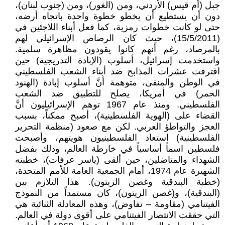
جبل (أم قيس) الأردني، ومن (الغور)، ومن (جنوب لبنان)،
دون أن يستطيع أن يخطو خطوة واحدة باتجاه أرضه،
حتى لو كانت خطوات رمزية، كما فعل أبناء اللاجئين في
(15/5/2011)، حيث كان الرصاص الإسرائيلي لهم
بالمرصاد، رغم أنهم كانوا يقودون مظاهرة سلمية.
واستخدمت إسرائيل، أسلوب (الإبادة التدريجية) حين
اقترفت عشرات المذابح ضد أبناء الشعب الفلسطيني
في الوطن والمنفى، متوهمة أنَّ أسلوب إبادة (الهنود
الحمر) في أمريكا، يصلح للتطبيق ضد الشعب
الفلسطيني. ومنذ عام 1967 توهم الإسرائيليون أنَّ
القضاء على (الهوية الفلسطينية)، أصبح ممكناً، بسبب
العجز والتواطؤ العربي. لكن مع صعود (منظمة التحرير
الفلسطينية) استعاد الفلسطينيون هويتهم، وأصبحت
فلسطين اسماً أساسياً في خارطة العالم، وذلك بفضل
الشهداء والمناضلين، حين ألقى (ياسر عرفات)، خطبته
الشهيرة عام 1974، أمام الجمعية العامة للأمم المتحدة،
(خطبة البندقية وغصن الزيتون). هذا التلازم بين
(البندقية)، و(غصن الزيتون)، كان مستمداً من النموذج
الفيتنامي (مقاومة – تفاوض)، وهذه المعادلة الثنائية هي
التي حققت الانتصار الفيتنامي على أقوى دولة في العالم.