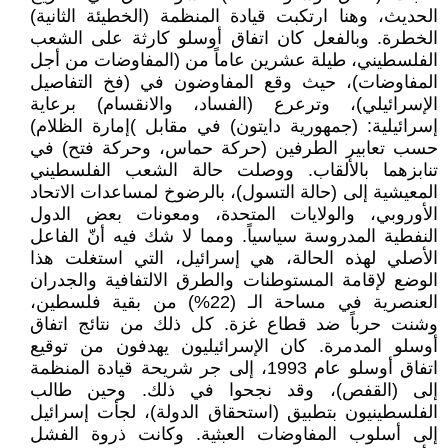
الحديث، وهنا ارتكبت قيادة المنظمة (الخطيئة الثانية)
الخطرة. وبالفعل كان اتفاق أوسلو كارثة على الشعب
الفلسطيني، طيلة عشرين عاماً من (المفاوضات من أجل
المفاوضات)، حيث وقع المفاوضون في (فخ التفاصيل
الإسرائيلي)، وترعرع (الفساد، والانقسام) برعاية
إسرائيلية: (جمهورية دايتون) في مقابل )إمارة الظلام)
حسب تعابير الطرفين (حركة حماس، وحركة فتح) في
تنابزهما بالألقاب. ووصلت حالة الشعب الفلسطيني
المعيشية إلى (حالة التسول)، بالرضوخ لمساعدات الاتحاد
الأوروبي، والولايات المتحدة، ومعونات بعض الدول
النفطية المدروسة سياسياً. ومما لا شك فيه أنّ الفاعل
الأصلي لهذه الحالة، هي إسرائيل، التي استغلت هذا
الوضع لإقامة المستوطنات والطرق الالتفافية والجدران
العنصرية في مساحة الـ (22%) من بقية فلسطين،
وشنت حرباً ضد قطاع غزة. كل ذلك من نتائج اتفاق
أوسلو المدمرة. كان الإسرائيليون يهدفون من توقيع
اتفاق أوسلو عام 1993، إلى جر شريحة قيادة المنظمة
إلى (القفص)، وقد نجحوا في ذلك. وحين طالب
الفلسطينيون بتطبيق (استحقاق الدولة)، لجأت إسرائيل
إلى أسلوب المفاوضات العبثية. وكانت ذروة الفشل