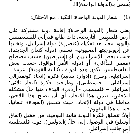
يُسمى بـ(الدولة الواحدة)!!!.
(1) – شعار الدولة الواحدة: التكيف مع الاحتلال:
يعني شعار (الدولة الواحدة): إقامة دولة مشتركة على
أرض فلسطين التاريخية، ذات طابع فدرالي للفلسطينيين
واليهود معاً، بعد تفكيك (عنصرية) دولة إسرائيل، وتخليها
عن إديولوجيتها الصهيونية، تسمى (دولة كنعان الجديدة)،
حسب بعض الإسرائيليين، أو )إسراطين) حسب مصطلح
(معمر القذّافي)، أو (دولة الأمر الواقع)، حسب بعض
الفلسطينيين. تكون هذه الدولة ، (ثنائية القومية): عربية –
إسرائيلية. وطرح (إدوارد سعيد) فكرة (اتحاد كونفدرالي
إسرائيلي - فلسطيني)، وطرحت فكرة (اتحاد ثلاثي:
إسرائيلي – فلسطيني - أردني)، الهدف منها حلّ مشكلة
اللاجئين، ضمن هذا الاتحاد، أي أن يصبح هذا اللاجئ،
مواطناً في دولة الإتحاد، حيث تتحقق (العودة)، تلقائياً،
حسب هذا المفهوم:
أولاً: تنطلق فكرة الدولة ثنائية القومية، من فشل (اتفاق
أوسلو) في الوصول إلى حلّ )الدولتين): دولة فلسطينية
إلى جانب إسرائيل.