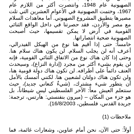
الصهيونية عام 1948، وانتصرت أكثر من اللازم عام
1967، وختمت الصهيونية في الأعوام العشرين التي تلت
مصيرها بتطبيق المشروع الصهيوني. أما معاهدات السلام
مع مصر والأردن، فقد حصرتنا في داخل الواقع الثنائي
القومية في أرض لا يمكن تقسيمها، حيث أصبحت
الصهيونية ضحية انتصاراتها.
خامساً: حتى إذا أقيم هنا نوع من الهيكل الفيدرالي،
أعرف أنه لن يجلب السلام. لن يكون هناك سلام هنا.
وحتى إذا كان هناك نوع من الاتفاق الثنائي القومية، فإنه
لن يقوم بشيء أكثر من مجرد (إدارة النزاع)، وسيحدث
العنف دائماً على أطرافه. لن تكون هناك دولة قومية هنا،
ولن تكون هناك دولتان لشعبين هنا. لكنني أتمسك بالأمل
أن يتطور شيء مشترك، (شيءٌ كنعاني جديد)، حيث
سنتعلم العيش معاً: الآخر الفلسطيني ليس شيطاناً، بل
هو جزء من المكان – (ميرون بنفنستي: هآرتس، ترجمة:
جريدة القدس، فلسطين، 16/8/2003).
ملاحظات (1)
أولاً: حتى الآن، نحن أمام عناوين، وشعارات غائمة، فما