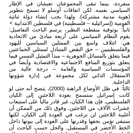
منفردة، بينما تبقى المحموعتان تعيشان في الإطار
السياسي نفسه. لكن اتفاقات أوسلو لا تسمح بتطوير
(هوية مدنية مشتركة). ولهذا يجب إنشاء دولة ثنائية
القومية (إسرائيلية – فلسطينية) في فلسطين الانتدابية >
ثانياً: بوثوقية منقطعة النظير، يرسم الباحث التفاصيل:
يقوم النظام السياسي على أربعة مبادئ من الاتحادية
هي: ائتلاف واسع بين الممثلين السياسين لليهود
والفلسطينيين – حق النقض المتبادل لممثلي الجماعتين
فيما يتعلق بالمسائل الجوهرية – مبدأ التمثيل النسبي فيما
يتعلق بتوزيع المنافع الاجتماعية والاقتصادية وأيضاً في
المؤسسات السياسية والعامة – درجة عالية من
الاستقلال الذاتي لكل مجموعة في إدارة شؤونها
الداخلية.
ثالثاً: في ظل الأوضاع الراهنة (2000)، يتضح أنه حتى لو
كانت إسرائيل ستسمح بعودة اللاجئين إلى الكيان
الفلسطيني، فإن هذا الكيان، غير قادر مالياً على استيعاب
عشرات الآلاف من اللاجئين. وفوق ذلك من الممكن أن
أغلبية اللاجئين لن ترغب في العودة إلى الكيان، لكنها
ستبقى تؤمن بحقها وقدرتها على العودة إلى بيوتها داخل
الخط الأخضر في المستقبل. والحل حسب الباحث أن