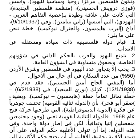
وتكون فلسطين مركزاً روحياً وسياسياً لليهود). وأسس
(فوزي درويش الحسيني)، (منظمة فلسطين الجديدة)،
التي كانت على علاقة وطيدة بـ(عصبة التفاهم العربي -
اليهودي)، التي أسسها (رابي بنيامين). وفي (9/10/1937)،
أذاع (إلبرت هايمسون، والجنرال نيوكمب)، خطة تنص
على ما يلي:
1. قيام دولة فلسطينية ذات سيادة ومستقلة عن
الانتداب.
2. يتمتع اليهود والعرب بالحكم الذاتي في شؤونهم
الخاصة، وبحقوق متساوية في الشؤون العامة.
3. يجب إلا يتجاوز عدد اليهود في فلسطين وشرق الأردن
(50%) من عدد السكان في أي حال من الأحوال.
أما (المفتي الحاج أمين الحسيني)، فقد قدم في
(12/1/1938)، كذلك (نوري السعيد)، في (6/2/1938) –
خطّة تماثل تماماً خطة (هايمسون – نيوكمب). ويضيف
)صقر أبو فخر)، بأن (الدولة ثنائية القومية) تختلف جوهرياً
عن فكرة (الدولة الديموقراطية)، التي طرحتها حركة فتح
عام 1968 .فالدولة الثنائية القومية تعني (وجود مجتمعين
منفصلين إثنيا وثقافياً، لكن في إطار دولة واحدة. وفي
هذه الدولة: إما أن تتولى الأغلبية حكم الدولة، على أن
تتمتع الأقلية بحقوق الأقلية، أو أن يجنح حكم الأكثرية إلى