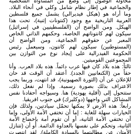
محاولة الوصول إلى وضع من المساواة الشخصية
والجماعية في إطار نظام شامل وكلي في أنحاء البلاد.
وما أراه هو (هيكل فيديرالي) يشمل جميع فلسطين
العربية التاريخية مع وجود (كنتونات إثنية)، تحت هذا
الهيكل. ومن الواضح أن (الفلسطينيين في إسرائيل)
سيكون لهم كانتوناتهم الخاصة، وحكمهم الذاتي الخاص
المعبر عن حقوقهم الجماعية، ومن الواضح أن
(المستوطنين) سيكون لهم كانتون، وسيعمل رئيس
الحكومة الفيدرالية على إيجاد نوع من التوازن بين
المجموعتين القوميتين.
ثالثاً: هذه بلاد كان فيها عرب دائماً. هذه بلاد العرب. وأنا
حقاً من (الكنعانيين الجدد). أعتقد أن الوقت قد حان
للإعلان عن أن (الثورة الصهيونية)، قد انتهت، وربما يجب
الاعتراف بذلك بصورة رسمية. وإذا لم نفعل ذلك،
ستتحول إلى (أقلية يهودية) هنا. وسيواجه أحفادنا نفس
المشاكل التي واجهها (دوكليرك) في جنوب افريقيا.
رابعاً: هذه الأرض لا يمكنها تحمّل سيادتين، ولذلك فإن
الخيارات سهلة للغاية : إما أن تختفي الأمة الأولى، وإما
أن تختفي الأمة الثانية، أو أن تقوم أمة بإخضاع الأمة
الثانية، وتحكم على نفسها بالعداوة الدائمة. أو أن (تتنازل
الأمتان عن مطالبتهما بالسيادة الكاملة). لقد انتصرت