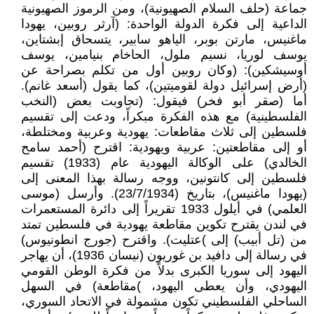
جماعة (حلف السلام الصهيونية)، ومن الرموز الصهيونية
الداعية إلى فكرة الدولة الواحدة: (آرثر روبين، يهودا
ماغنيس، مارتن بوبر، الياهو سابير، يتسحاق إبشتاين،
يوسف لوريا، نسيم ملول، الحاخام بنيامين، يوسف
أوسيشكين): (وكان روبين أول من تكلم بصراحة عن
(أرض إسرائيل دولة لقوميتين)، كما يقول (أسعد غانم).
أما (صقر أبو فخر) فيقول: (تجاوبت بعض (النخب
الفلسطينية) مع هذه الفكرة مبكراً، ودعت إلى تقسيم
فلسطين إلى ثلاث مقاطعات: يهودية وعربية ومختلطة،
أو إلى مقاطعتين: عربية ويهودية: اقترح (أحمد سامح
الخالدي) على الوكالة اليهودية عام (1933) تقسيم
فلسطين إلى كانتونين، ووجه رسالة بهذا المعنى إلى
(يهودا ماغنيس)، بتاريخ (23/7/1934). وأرسل (موسى
العلمي) في أيلول 1933 تقريراً إلى دائرة المستعمرات
في لندن يقترح تكوين مقاطعة يهودية في فلسطين تمتد
من (تل أبيب) إلى )عتليت). واقترح (جورج انطونيوس)
في رسالة إلى دافيد بن غوريون (نيسان 1936)، أن يهاجر
اليهود إلى سوريا الكبرى بدلاً من فكرة الوطن القومي
اليهودي، وأن يعطى اليهود، )مقاطعة) في السهل
الساحلي الفلسطيني تكون مشمولة في الاتحاد السوري،