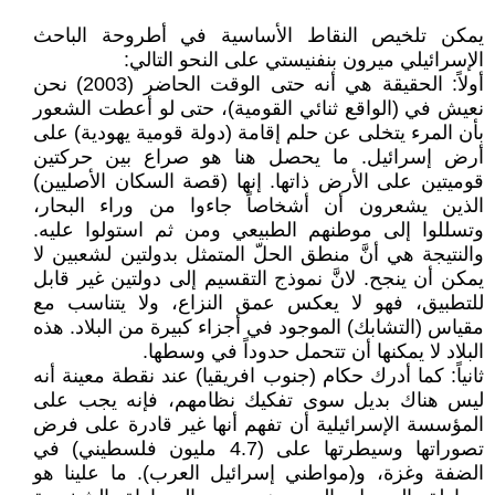
يمكن تلخيص النقاط الأساسية في أطروحة الباحث
الإسرائيلي ميرون بنفنيستي على النحو التالي:
أولاً: الحقيقة هي أنه حتى الوقت الحاضر (2003) نحن
نعيش في (الواقع ثنائي القومية)، حتى لو أعطت الشعور
بأن المرء يتخلى عن حلم إقامة (دولة قومية يهودية) على
أرض إسرائيل. ما يحصل هنا هو صراع بين حركتين
قوميتين على الأرض ذاتها. إنها (قصة السكان الأصليين)
الذين يشعرون أن أشخاصاً جاءوا من وراء البحار،
وتسللوا إلى موطنهم الطبيعي ومن ثم استولوا عليه.
والنتيجة هي أنَّ منطق الحلّ المتمثل بدولتين لشعبين لا
يمكن أن ينجح. لانَّ نموذج التقسيم إلى دولتين غير قابل
للتطبيق، فهو لا يعكس عمق النزاع، ولا يتناسب مع
مقياس (التشابك) الموجود في أجزاء كبيرة من البلاد. هذه
البلاد لا يمكنها أن تتحمل حدوداً في وسطها.
ثانياً: كما أدرك حكام (جنوب افريقيا) عند نقطة معينة أنه
ليس هناك بديل سوى تفكيك نظامهم، فإنه يجب على
المؤسسة الإسرائيلية أن تفهم أنها غير قادرة على فرض
تصوراتها وسيطرتها على (4.7 مليون فلسطيني) في
الضفة وغزة، و(مواطني إسرائيل العرب). ما علينا هو