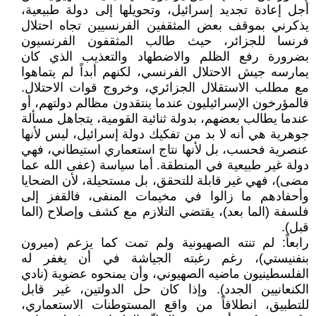
أجل إعادة تجديد إسرائيل، وتحويلها إلى دولة طبيعية،
يذكرني بموقف بعض المثقفين الفرنسيين تجاه احتلال
فرنسا للجزائر، حيث طالب المثقفون الفرنسيون
بضرورة رفع الظلم والاضطهاد والتعذيب الذي كان
يمارسه جيش الاحتلال الفرنسي، لكنهم أبداً لم يتماهوا
مع مطلب الاستقلال الجزائري، وخروج قوات الاحتلال.
فالمؤرخون الإسرائيليون عندما ينتقدون مظالم دولتهم، أو
عندما يطالب بعضهم، بدولة ثنائية القومية، يتجاهل مسألة
جوهرية هي أنه لا بد من تفكيك دولة إسرائيل، ليس لأنها
عنصرية فحسب، بل لأنها نتاج استعماري استيطاني، فهي
دولة غير طبيعية في المنطقة. أما سياسة (عفى الله عما
مضى)، فهي غير قابلة للتحقق، بل مستحيلة، لأن الضحايا
وأحفادهم ما زالوا في مخيمات المنفى، فالقفز إلى
فلسفة (الما بعد)، يقتضي التلازم مع كشف وإصلاح (الما
قبل).
رابعاً: لم تنته الصهيونية ولم تمت كما يزعم (ميرون
بنفنيستي)، رغم رغبته الجياشة في أن يغفر له
الفلسطينيون ماضيه الصهيوني، وأن يمنحوه عضوية (نادي
الكنعانيين الجدد). وإذا كان حل الدولتين، غير قابل
للتطبيق، انطلاقاً من واقع المستوطنات الاستعماري،