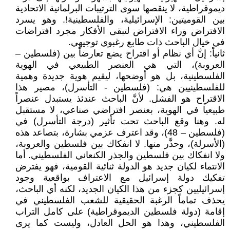
ديموقراطية، لا ينقصها سوى الترتيبات البرلمانية الاتحادية
بين القوميتين: الإسرائيلية، والفلسطينية!. وهو يسرد
الافتراض وراء الافتراض لتبقى الأفكار مجرد افتراضات
في خيال الباحث ذات طابع رغبوي توجيهي.
ثانياً: إنَّ أي نظام أو اقتراح يضع تعارضاً بين (فلسطين –
العروبة)، التي هي العنصر الطبيعي في الهوية
الفلسطينية، بل هو أوضحها، ليقيم هوية جديدة وهمية
للفلسطينيين هي: (فلسطين - التأسرل)، مصير هذا
الاقتراح هو الفشل. لأنَّ الباحث عندئذ يستبدل عنصراً
طبيعياً في الهوية، بعنصر افتراضي صناعي، لا مستقبل
له. وهنا وقع الباحث تحت تأثير (درجة التأسرل) في
(فلسطين – 48)، وقد اعترف عزمي بشارة، بتصاعد هذه
(الأسرلة)، وحذَّر منها. لا انفكاك بين فلسطين والعروبة،
ولا انفكاك بين فلسطين والجذر الكنعاني الفلسطيني. أما
الانتماء لكيان جديد هو الدولة ثنائية القومية، فهو يفترض
تفكيك دولة إسرائيل مع الاعتراف بواقعية وجود
إسرائيليين كجزء من هذا الكيان الجديد، لكنه أي الباحث،
يحذف تماماً الرغبة الحقيقية للشعب الفلسطيني في
إقامة (دولة فلسطين الديموقراطية) على كامل التراب
الفلسطيني، وهذا هو الحل العادل، وليست كما يرى