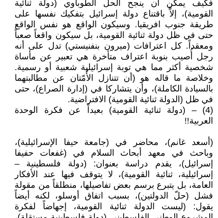
فكيف يمكن أن ينجح الحلّ الطوباوي (دولة ثنائية
القومية)، إلاَّ باقتناع دولة إسرائيل بتفكيك نفسها على
طريقة جنوب افريقيا. وسيكون الواقع هو نفس الواقع
حتى في ظل دولة ثنائية القومية، بل سيكون واقعاً صعباً
ومعقداً. كل اعترافات (ميرون بنفنيستي) تدل على أنه
رجل أُصيب بنوبة اعتراف متأخرة هي تعبير عن مأساة
شخصية أكثر مما هي توبة إسرائيلية شعبية أو رسمية.
وخلاصة ما قاله هو (أن تتنازل الأُمّتان عن مطالبتهما
بالسيادة الكاملة)، وأن يتشاركا في (إدارة الصراع)، حتى
في ظل (الدولة ثنائية القومية) الافتراضية.
(4) – (دولة ثنائية القومية) بعيداً عن فكرة الوحدة
العربية!!
(أسعد غانم)، محاضر في (جامعة حيفا الإسرائيلية)،
وباحث في معهد أبحاث السلام في (غفعات حفيفا
إسرائيل)، يقدم دراسة بعنوان: (دولة فلسطينية –
إسرائيلية، ثنائية القومية)، لا يتوقف فيها عند الأفكار
العامة، بل يتبرع برسم بعض تفاصيلها، منطلقاً من مقولة
فشل (حلّ الدولتين)، بسبب اتفاق أوسلو، لكنه أيضاً
يقول: (ليست الدولة ثنائية القومية، إجهاضاً لفكرة
المشروع الوطني الفلسطيني (دولة فلسطينية مستقلة)،