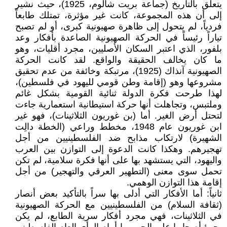
يتعلق بالتاريخ (جماعة بريت شالوم، 1925)، حيث نشير
إلى أن هذه المجموعة، كانت غير مؤثرة، تمتلك طابعاً
فردياً، لم يتحول إلى ظاهرة صهيونية كبرى، أو لم تصبح
تياراً رئيساً في الحركة الصهيونية الصاعدة بأفكار وعد
بلفور، الذي اعتبر السكان الأصليين، مجرد أقليات، وهو
ما كان يخالف الحقيقة والواقع. لقد كانت الحركة
الصهيونية آنذاك (1925)، مرتبكة وخائفة من عدم تحقيق
مشروعها وهو (إقامة وطن قومي لليهود في فلسطين)،
لهذا طرحت فكرة الدولة ثنائية القومية بشكل غائم
وملتبس، وتجاهلت أنها حركة استيطانية استعمارية جاءت
لتحتل أرض الغير. أما (بن غوريون الثلاثينات)، فهو غير
ابن غوريون عام 1948، مخطط وراعي (الخطة دالِت
الشهيرة) لارتكاب مذابح ضد الفلسطينيين من أجل
تهجيرهم. وهكذا كانت الدعوة إلى التوازن بين العرب
واليهود، التي يستشهد بها على أنها فكرة سلامية، لم تكن
تحمل سوى معنى (التطهير العرقي والتهجير) من أجل
إقامة هذا التوازن الوهمي.
ثانياً: أما الأفكار التي أدلى بها سراً بالتأكيد بعض أنصار
(ثقافة السلام) من الفلسطينيين مع الحركة الصهيونية
في الثلاثينات، فهي مجرد أفكار سرية الطابع، لم يكن