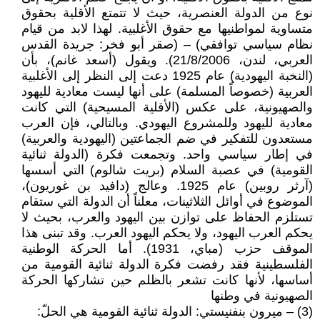
نوع من الدولة العنصرية، حيث لا تتمتع الأقلية بحقوق
متساوية لمواطنيها مع حقوق الأغلبية. لهذا لابد من قيام
نظام سياسي توافقي) – (صقر أبو فخر: جريدة القدس
العربي، لندن، 21/8/2006). ويقول (أسعد غانم)، بأن
(النخبة اليهودية) عام 1925 دعت إلى النظر إلى الأغلبية
العربية (خصوصاً المسلمة) على أنها ليست معادية لليهود
والصهيونية، على عكس (الأقلية المسيحية) التي كانت
معادية لليهود وللمشروع اليهودي. وبالتالي، فإن العرب
مستعدون للتفكير في ضم الجماعتين (اليهودية والعربية)
في إطار سياسي واحد. وتجمعت فكرة (الدولة ثنائية
القومية) في عصبة السلام (بريت شالوم) التي أسسها
(آرثر روبين) عام 1925. وعالج (دافيد بن غوريون)،
الموضوع في أوائل الثلاثينات، معلناً أن الدولة التي ستقام
تستلزم الحفاظ على توازن بين اليهود والعرب، بحيث لا
يحكم العرب اليهود، ولا يحكم اليهود العرب. وقد تبنى هذا
الموقف حزب (مباي، 1931). أما الحركة الوطنية
الفلسطينية فقد رفضت فكرة الدولة ثنائية القومية من
أساسها، لأنها كانت تشعر بالظلم حين تشاركها الحركة
الصهيونية في وطنها
(3) – ميرون بنفنيستي: الدولة ثنائية القومية هي الحلّ: