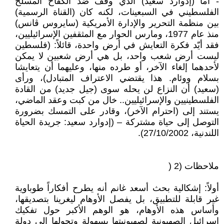
- أما (إدوارد سعيد) الذي وقف ضد الكفاح المسلح
الفلسطيني في السبعينات، لكنه كان (القناة الرسمية)
بين منظمة التحرير والإدارة الأمريكية (سايروس ڤانس)
منذ عام 1977، ومارس الحوار مع المثقفين الإسرائيليين،
فقد أيّد فكرة التعايش في أرض واحدة، قائلاً: (فلسطين
ليست أرض شعب واحد، بل هي أرض شعبين لا يمكن
لأحدهما إلغاء الآخر، أو طرده منها، وعليهما أن يتعايشا
بسلام ووئام. هذا يقتضي الاعتراف المتبادل)، ورأى
(سعيد) أن النزاع لن يحله سوى (جيل جديد) من القادة
الفلسطينيين والإسرائيليين.. خال من كبت وعقد الماضي،
يستند إلى (احترام الآخر)، وقادر على التمسك بضرورة
التوصل إلى حياة مشتركة – (إدوارد سعيد: جريدة الحياة
اللندنية، 27/10/2002).
ملاحظات (2 (
أولاً: إشكالية بحث أسعد غانم أنه يطرح أفكاراً طوباوية
غير قابلة للتطبيق، بل يفصل الأوهام ليغرينا بتصديقها،
وأساس هذه الأوهام، هو الوهم الأكبر حول تفكيك
إسرائيل الصهيونية لصهيونيتها بسهولة وتحولها إلى دولة