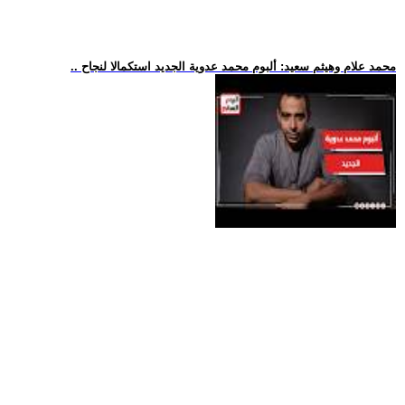
.. محمد علام وهيثم سعيد: ألبوم محمد عدوية الجديد استكمالا لنجاح