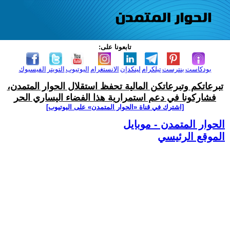
تابعونا على:
بودكاست
بنترست
تيلكرام
لينكدإن
الانستغرام
اليوتيوب
التويتر
الفيسبوك
تبرعاتكم وتبرعاتكن المالية تحفظ استقلال الحوار المتمدن،
فشاركونا في دعم استمرارية هذا الفضاء اليساري الحر
[اشترك في قناة ‫«الحوار المتمدن» على اليوتيوب]
الحوار المتمدن - موبايل
الموقع الرئيسي