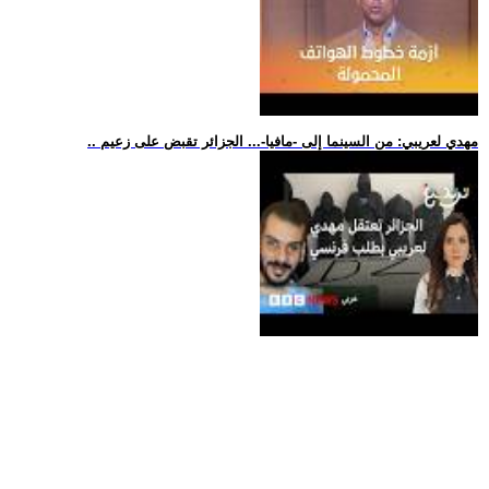
.. مهدي لعريبي: من السينما إلى -مافيا-... الجزائر تقبض على زعيم