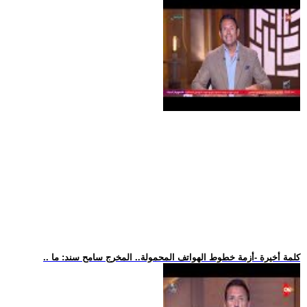
.. كلمة أخيرة -أزمة خطوط الهواتف المحمولة.. المخرج سامح سند: ما