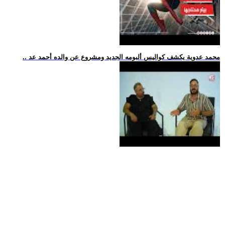
.. محمد عدوية يكشف كواليس ألبومه الجديد ومشروع عن والده أحمد عد