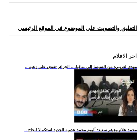
التعليق والتصويت على الموضوع في الموقع الرئيسي
اخر الافلام
.. مهدي لعريبي: من السينما إلى -مافيا-... الجزائر تقبض على زعيم
.. محمد علام وهيثم سعيد: ألبوم محمد عدوية الجديد استكمالا لنجاح