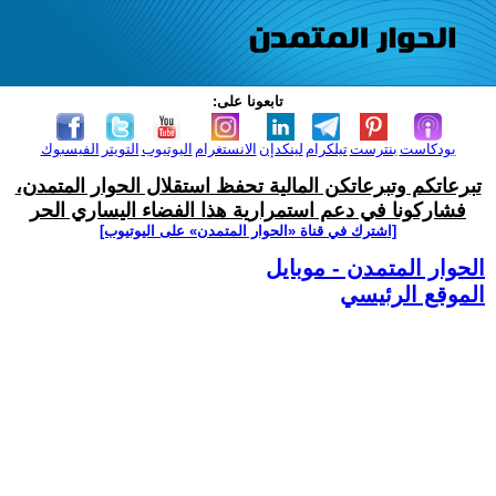
تابعونا على:
بودكاست
بنترست
تيلكرام
لينكدإن
الانستغرام
اليوتيوب
التويتر
الفيسبوك
تبرعاتكم وتبرعاتكن المالية تحفظ استقلال الحوار المتمدن،
فشاركونا في دعم استمرارية هذا الفضاء اليساري الحر
[اشترك في قناة ‫«الحوار المتمدن» على اليوتيوب]
الحوار المتمدن - موبايل
الموقع الرئيسي