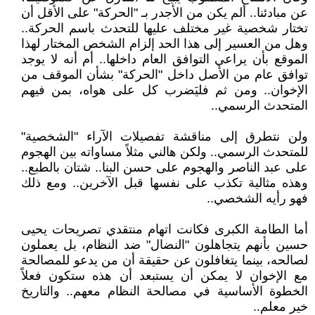
عن مبادئنا.. ألم يكن من الأجدر بـ "الحركة" على الأقل أن
تختار شخصية غير مختلف عليها للتحدث باسم الحركة..
وهل من العسير إلى هذا الحد إلزام الشخص المختار لهذا
الموقع بأن يراعي التوافق العام داخلها.. أم أنه لا يوجد
توافق عام من الأصل داخل "الحركة" بشأن الموقف من
الإخوان.. ومن ثم فليَضرب كل على هواه، بمن فيهم
المتحدث الرسمي..
ولن نتطرق إلى مناقشة تفصيلات الآراء "الشخصية"
للمتحدث الرسمي.. ولكن هالني مثلاً مساواته بين الهجوم
على عبد الناصر والهجوم على حسن البنا.. شتان بالطبع..
وهذه مثالية تكذب على نفسها قبل الآخرين.. ومع ذلك
فهو رأيه الشخصي..
أما الطامة الكبرى فكانت اتهام منتقدي تصريحات يحيى
حسين بأنهم يتجاهلون "النضال" ضد النظام، بل يعملون
لصالحه، بينما يتغافلون عن حقيقة أن من يدعو للمصالحة
مع الإخوان لا يمكن أن يستبعد أن هذه ستكون فعلاً
الخطوة الأساسية في مصالحة النظام معهم.. والتاريخ
خير معلم..