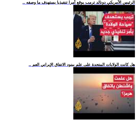
.. الرئيس الأمريكي دونالد ترمب يوقع أمرا تنفيذيا يستهدف ما وصفه
.. هل كانت الولايات المتحدة على علم ببنود الاتفاق الإيراني العم