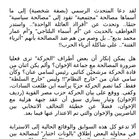
لقد دعا المتحدث الرسمي (بصفة شخصية) إلى ما
أسماها مصالحة "مجتمعية" تقود إلى "مصالحة سياسية"
حتمًا.. وتحدث عن "أفرااد العائلة الواحدة".. واستدر
العواطف بالحديث عن "أم أسماء البلتاجي" و"أم عمار
محمد بديع".. بل وصم من هم ضد المصالحة بأنهم "أثرياء
الفتنة".. على شاكلة أثرياء الحرب!!
هل يمكن إنكار أن بعض أطراف "الحركة" ترى فعليا
ضرورة المصالحة مع جماعة الإخوان؟ وألم يكن اثنان من
قادة الحركة مرشحيْن كنائبي رئيس لسامي عنان؟ وكأن
سامي عنان من "خارج النظام"!! وليس "خارج السلطة"
فقط. كما تضم الحركة حزبًا يرأسه ابن طلعت السادات،
وكفى. ووقع على بيان الحركة حزب مصر القوية (رديف
الإخوان) وتيار يساري سبق أن عقد جبهة هزلية مع
الإخوان، فضلاً عن خطيئة التحالف الانتخابي بين
الناصريين والإخوان والتي تم الاعتذار عنها فيما بعد.
ألا تدعو كل هذه السوابق والوقائع الحالية إلى الاسترابة
في محاولة البعض إطلاق "بالونات اختبار" لمصالحة بين