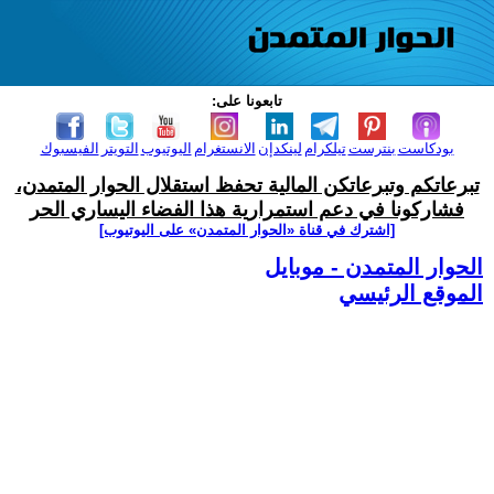
تابعونا على:
بودكاست
بنترست
تيلكرام
لينكدإن
الانستغرام
اليوتيوب
التويتر
الفيسبوك
تبرعاتكم وتبرعاتكن المالية تحفظ استقلال الحوار المتمدن،
فشاركونا في دعم استمرارية هذا الفضاء اليساري الحر
[اشترك في قناة ‫«الحوار المتمدن» على اليوتيوب]
الحوار المتمدن - موبايل
الموقع الرئيسي