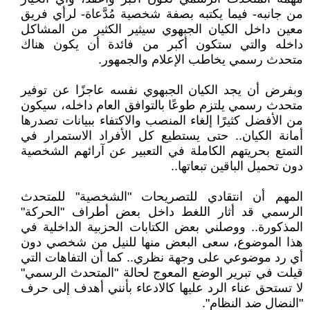
من جانبه- فيما يكتبه بصفة شخصية مُدَّعاة- لرأي فريق
معين داخل الكيان الجبهوي سيثير الكثير من المشاكل
داخله والتي ستكون أكبر من فائدة أن يكون هناك
متحدث رسمي يخاطب الإعلام والجمهور.
وبفرض أن يجد الكيان الجبهوي نفسه عاجزًا عن توفير
متحدث رسمي يلتزم طوعًا بالتوافق العام داخله، سيكون
من الأفضل كثيرًا إلغاء المنصب والاكتفاء ببيانات تصدرها
أمانة الكيان.. حتى يستطيع كل الأفراد الاستمرار في
التمتع بحريتهم الكاملة في التعبير عن آرائهم الشخصية
دون تحميل الباقين تبعاتها..
المهم أن انتقادي للتصريحات "الشخصية" للمتحدث
الرسمي قد أثار اللغط داخل بعض أطراف "الحركة"
المذكورة.. ووصلني بعض الكتابات الحزبية الداخلية في
هذا الموضوع، سعى البعض منها للنيل من شخصي دون
أي رد موضوعي على وجهة نظري.. كما أن التفاهات التي
قيلت في تبرير الوضع المعوج لحالة "المتحدث الرسمي"
لا تستحق عناء الرد عليها كالادعاء بأنني أهدف إلى حرف
"النضال ضد النظام".