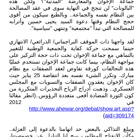
جماعة الإخوان والمعارضة "المدنية"؟ ولكن هذه
"البالونات" لن تنجح في النهاية سوى في عقد المصالحة
بين النظام نفسه والجماعة.. وبالطبع سيكون من أقوى
حجج النظام وقتها دعوة السيد يحيى حسين وأترابه
للمصالحة التي تبدأ "مجتمعية" وتنتهي "سياسية".
لقد واجهنا ذات الموقف البراجماتي/ الذرائعي/ الانتهازي
حينما سمحت حركة كفاية والجمعية الوطنية للتغيير
بالتماهي مع جماعة الإخوان تحت ذات حجة التركيز على
مواجهة النظام، بينما كانت جماعة الإخوان تستخدم عمليًا
هذه التحالفات كورقة تفاوض لعقد الصفقات مع نظام
مبارك. وتكرر الشيء نفسه بعد انتفاضة 25 يناير حيث
كان الإخوان يعقدون الصفقات والتسويات مع المجلس
العسكري.. وذهبت أدراج الرياح التحذيرات المتكررة من
كون الثورة المضادة أفعى متعددة الرؤوس..(انظر مقالنا
في 2012
http://www.ahewar.org/debat/show.art.asp?
)
aid=309174
ويبلغ التذاكي بالبعض حد اتهامنا بالدعوة إلى العزلة..
وكأن الانفتاح المطلوب يبيح لنا التنازل عن خصوصيتنا،