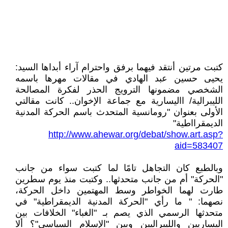
كتبت مرتين أنتقد فيهما برفق واحترام آراء أبداها السيد:
يحيى حسين عبد الهادي في مقالات مهرها باسمه
الشخصي مضمونها الترويج الحذر لفكرة المصالحة
الليبرالية/ االيسارية مع جماعة الإخوان.. كانت مقالتي
الأولى بعنوان "رومانسية المتحدث باسم الحركة المدنية
الديمقرااطية"
http://www.ahewar.org/debat/show.art.asp?
aid=583407
وبالطبع كان التجاهل تامًا لما كتبت سواء من جانب
"الحركة" أم من جانب متحدثها.. وكتبت منذ يوم سطرين
طارت لهما الخواطر وسط المهتمين داخل الحركة،
نصهما: " ما رأي "الحركة المدنية الديمقراطية" في
متحدثها الرسمي الذي يصم بـ "الغباء" الخلافات بين
اليساريين والليبراليين وبين "الإسلام السياسي"؟ ألا