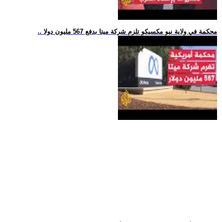
.. محكمة في ولاية نيو مكسيكو تلزم شركة ميتا بدفع 567 مليون دولا