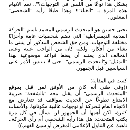
يشكل هذا نوعًا من اللبس في التوجهات؟".. نعم الاتهام
هذه المرة بـ "الغباء"!! وهذا طبعًا رأيه "الشخصي"
المغفور..
يحيى حسين هو المتحدث الرسمي المعتمد باسم "الحركة
المدنية الديمقراطية" التي تضم شخصيات عامة وأحزابًا
مختلفة التوجهات. ومن حق الشخص المذكور أن يتبنى ما
يشاء من أفكار، ولكنه كان من الواجب عليه وعلى
التحالف الذي يمثله أن يضعا قواعد موضوعية لهذا
"التمثيل" و"التحدث الرسمي".. حتى لا يلتبس الأمر على
السياسيين قبل الجمهور.
كتبت في المقالة:
((وفي ظني أنه كان من الأوفق لمن قبل بموقع
"المتحدث الرسمي" أن يقبل معه "بالشفعة" ضريبة
الامتناع تطوعًا عن الحديث بمواقف قد تتعارض مع
الاتجاه العام للحركة أو توجهات غالبية مكوناتها. والأسباب
كثيرة، لكن أهمها أن الجمهور لن يسأل في كل مرة
يكتب المتحدث: هل هذا رأيه الشخصي أم رأي الحركة..
ناهيك عن التناول الإعلامي المغرض أو سيئ الفهم.))