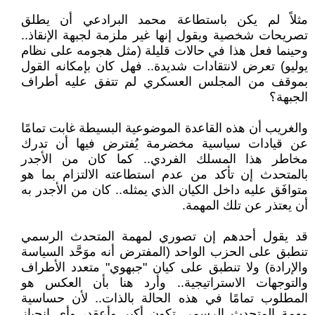
مثلاً لم يكن باستطاعة محمد البرادعي أن يطلق
تصريحات شخصية ويقول إنها غير ملزمة لجبهة الإنقاذ..
وحينما فعل هذا في حالات قليلة (مثل هجومه على نظام
يوليو) تعرض لانتقادات شديدة.. فهل كان بإمكانه القول
بموقف من المجلس العسكري لم تتفق عليه أطراف
الجبهة؟
والغريب أن هذه القاعدة الموضوعية البسيطة غابت تمامًا
عن قيادات سياسية مخضرمة يُفترض فيها أن تدرك
مخاطر هذا المسلك الفردي.. كما كان من الأجدر
بالمتحدث إن تأكد من عدم استطاعته الالتزام بما هو
متوافَق عليه داخل الكيان الذي يمثله.. كان من الأجدر به
أن يعتذر عن تلك المهمة.
قد يقول أحدهم إن تصوري لمهمة المتحدث الرسمي
تنطبق على الحزب الواحد (المفترض أنه موَحَّد السياسة
والإرادة) ولا تنطبق على كيان "جبهوي" متعدد الأطراف
والتوجهات الاستراتيجية.. وأرد هنا بأن العكس هو
المطلوب تمامًا في هذه الحالة بالذات.. لأن حساسية
مهمة المتحدث الرسمي تكون أكبر وأعقد، وأي انحياز