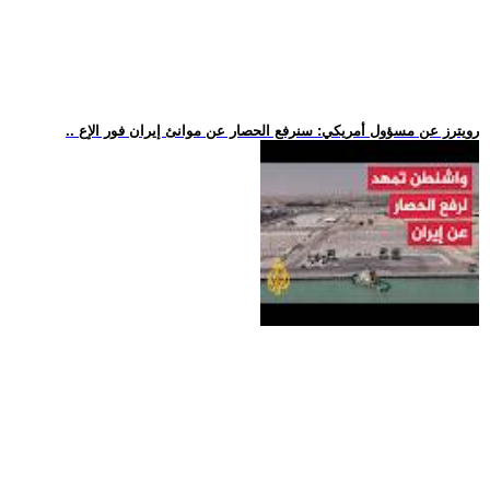
.. رويترز عن مسؤول أمريكي: سنرفع الحصار عن موانئ إيران فور الإع