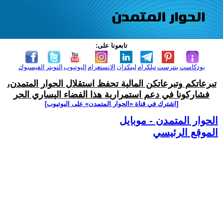
تابعونا على:
بودكاست
بنترست
تيلكرام
لينكدإن
الانستغرام
اليوتيوب
التويتر
الفيسبوك
تبرعاتكم وتبرعاتكن المالية تحفظ استقلال الحوار المتمدن،
فشاركونا في دعم استمرارية هذا الفضاء اليساري الحر
[اشترك في قناة ‫«الحوار المتمدن» على اليوتيوب]
الحوار المتمدن - موبايل
الموقع الرئيسي