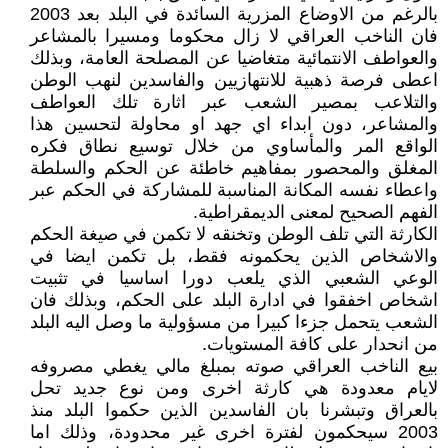
بالرغم من الاوضاع المزرية السائدة في البلد بعد 2003
فان الناخب العراقي لا زال محكوما ومسيرا بالمشاعر
والعواطف الانتمائية متغاضيا عن المصلحة العامة، وبذلك
اعطى فرصة ذهبية للانتهازيين والفاسدين لنهب الوطن
والتلاعب بمصير الشعب عبر اثارة تلك العواطف
والمشاعر، دون ابداء اي جهد او محاولة لتحسين هذا
الواقع المر والمأساوي من خلال توسيع نطاق فكره
المغلق والمحصور بمفاهيم خاطئة عن الحكم والسلطة
واعطاء نفسه المكانة المناسبة للمشاركة في الحكم عبر
الفهم الصحيح لمعنى الديمقراطية.
الكارثة التي تلف الوطن وتخنقه لا تكمن في صيغة الحكم
والاشخاص الذين يحكمونه فقط، بل تكمن ايضا في
الوعي الشعبي الذي يلعب دورا اساسيا في تثبيت
اشخاص اخفقوا في ادارة البلد على الحكم، وبذلك فان
الشعب يتحمل جزءا كبيرا من مسؤولية ما وصل اليه البلد
من انحدار على كافة المستويات.
بيع الناخب العراقي صوته بمبلغ مالي يغطي مصروفه
لايام معدودة هي كارثة اخرى ومن نوع جديد تحل
بالعراق وتبشرنا بان الفاسدين الذين حكموا البلد منذ
2003 سيحكمون لفترة اخرى غير محدودة، وذلك اما