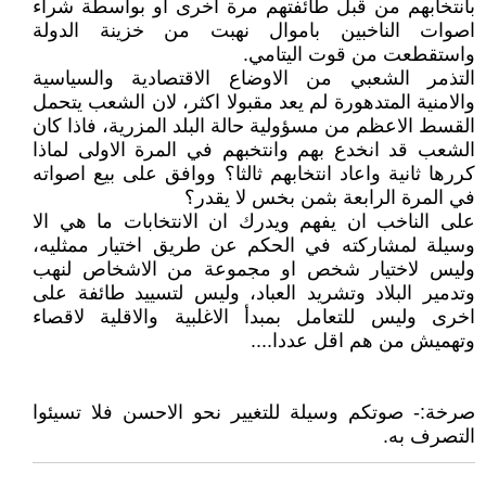
بانتخابهم من قبل طائفتهم مرة اخرى او بواسطة شراء
اصوات الناخبين باموال نهبت من خزينة الدولة
واستقطعت من قوت اليتامي.
التذمر الشعبي من الاوضاع الاقتصادية والسياسية
والامنية المتدهورة لم يعد مقبولا اكثر، لان الشعب يتحمل
القسط الاعظم من مسؤولية حالة البلد المزرية، فاذا كان
الشعب قد انخدع بهم وانتخبهم في المرة الاولى لماذا
كررها ثانية واعاد انتخابهم ثالثا؟ ووافق على بيع اصواته
في المرة الرابعة بثمن بخس لا يقدر؟
على الناخب ان يفهم ويدرك ان الانتخابات ما هي الا
وسيلة لمشاركته في الحكم عن طريق اختيار ممثليه،
وليس لاختيار شخص او مجموعة من الاشخاص لنهب
وتدمير البلاد وتشريد العباد، وليس لتسييد طائفة على
اخرى وليس للتعامل بمبدأ الاغلبية والاقلية لاقصاء
وتهميش من هم اقل عددا....
صرخة:- صوتكم وسيلة للتغيير نحو الاحسن فلا تسيئوا
التصرف به.