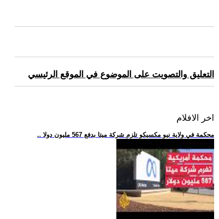
التعليق والتصويت على الموضوع في الموقع الرئيسي
اخر الافلام
.. محكمة في ولاية نيو مكسيكو تلزم شركة ميتا بدفع 567 مليون دولا