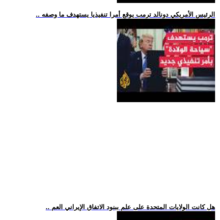
.. الرئيس الأمريكي دونالد ترمب يوقع أمرا تنفيذيا يستهدف ما وصفه
.. هل كانت الولايات المتحدة على علم ببنود الاتفاق الإيراني العم