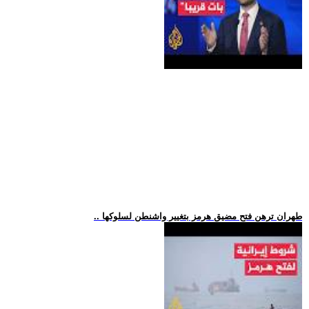
.. طهران ترهن فتح مضيق هرمز بتغيير واشنطن لسلوكها