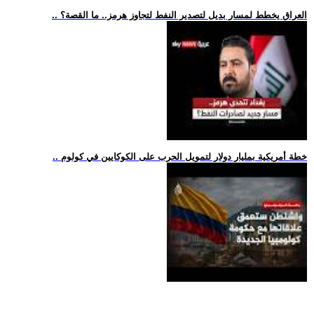
.. العراق يخطط لمسار بديل لتصدير النفط لتجاوز هرمز.. ما القصة؟
.. خطة أمريكية بمليار دولار لتمويل الحرب على الكوكايين في كولوم