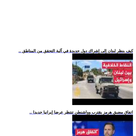
.. كيف ينظر لبنان إلى إشراك دول جديدة في آلية التحقق من المناطق
.. اتفاق مضيق هرمز يقترب وواشنطن تنتظر عرضا إيرانيا جديدا