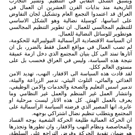
ويسبق الشكل النقابي في التنظيم. وتشير التجارب
التاريخية منذ بدايات القرن العشرين ان العمال في
العراق قد اعتمدوا التجمع العام وتشكيل لجان التفاوض
على اساسها، كوسيلة نضالية وهو الشكل الاساسي
للتنظيم المجالسي للعمال. ان تطوير التنظيم المجالسي
هوتطوير للوسائل النضالية للعمال.
ان السياسة الاقتصادية الرأسمالية النيوليبرالية للحكومة،
لم تصب العمال في مواقع العمل فقط بالضرر، بل ان
آثارها تمتد الى كل بنيان المجتمع الذي دخل ازمة عميقة
نتيجة هذه السياسة، وليس في العراق فحسب بل على
مستوى العالم ككل.
لقد قادت هذه السياسة الى الافقار، النهب، تهديد الامن
الغذائي والمائي، التلوث البيئي، تدمير الزراعة والبيئة،
تدمير اسس التعليم والصحة والخدمات والامن الوظيفي،
وانتشار العمل غير المنظم والعمل غير النظامي وما
يعرف بالعمل الهش. كل هذه الاثار ليست مرحلية او
عابرة، انها المصير الذي فرضته السياسة الرأسمالية على
المجتمع ويتطلب تنظيم نضال اشتراكي بوجهه.
ان الحركة العمالية طليعة الحركة الشعبية بوجه الفساد
والمحاصصة ونظام النهب والافقار، وان تطورها وتجذرها
هو ضمان تقوية الحركة وفرض التراجع على السلطة،