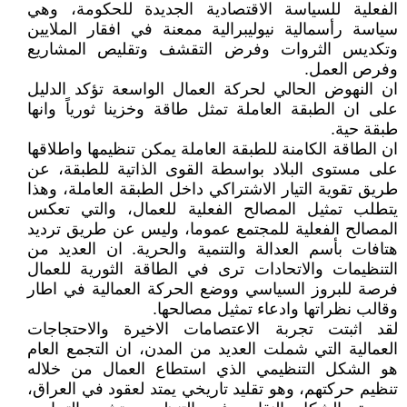
الفعلية للسياسة الاقتصادية الجديدة للحكومة، وهي
سياسة رأسمالية نيوليبرالية ممعنة في افقار الملايين
وتكديس الثروات وفرض التقشف وتقليص المشاريع
وفرص العمل.
ان النهوض الحالي لحركة العمال الواسعة تؤكد الدليل
على ان الطبقة العاملة تمثل طاقة وخزينا ثورياً وانها
طبقة حية.
ان الطاقة الكامنة للطبقة العاملة يمكن تنظيمها واطلاقها
على مستوى البلاد بواسطة القوى الذاتية للطبقة، عن
طريق تقوية التيار الاشتراكي داخل الطبقة العاملة، وهذا
يتطلب تمثيل المصالح الفعلية للعمال، والتي تعكس
المصالح الفعلية للمجتمع عموما، وليس عن طريق ترديد
هتافات بأسم العدالة والتنمية والحرية. ان العديد من
التنظيمات والاتحادات ترى في الطاقة الثورية للعمال
فرصة للبروز السياسي ووضع الحركة العمالية في اطار
وقالب نظراتها وادعاء تمثيل مصالحها.
لقد اثبتت تجربة الاعتصامات الاخيرة والاحتجاجات
العمالية التي شملت العديد من المدن، ان التجمع العام
هو الشكل التنظيمي الذي استطاع العمال من خلاله
تنظيم حركتهم، وهو تقليد تاريخي يمتد لعقود في العراق،