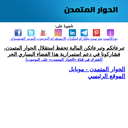
تابعونا على:
بودكاست
بنترست
تيلكرام
لينكدإن
الانستغرام
اليوتيوب
التويتر
الفيسبوك
تبرعاتكم وتبرعاتكن المالية تحفظ استقلال الحوار المتمدن،
فشاركونا في دعم استمرارية هذا الفضاء اليساري الحر
[اشترك في قناة ‫«الحوار المتمدن» على اليوتيوب]
الحوار المتمدن - موبايل
الموقع الرئيسي