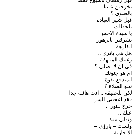
قبل رمضان باسبوع فقط
تخرجين علينا
بالحلوى ؟
قبل شهر العبادة
بلحظات ..
يا سيدة الاحمر
تشرقين بالزهور
الفارهة
هل هي ياترى ..
رغبتك المتلهفة ..
في ان لا نصلي ؟
ام هو جنونك
المندفع بقوة ..
نحو الصلاة ؟
لكن للحقيقة .. انت هائلة جدا
فقد اعجبني السر
خرج للنور ..
عنك ..
وتدلى منك ..
ولست – يارؤى –
الا جارية ..