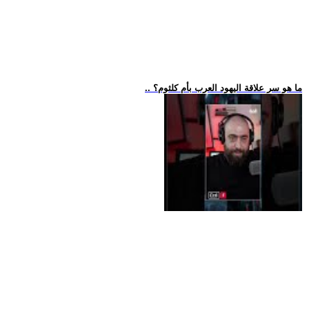
.. ما هو سر علاقة اليهود العرب بأم كلثوم؟