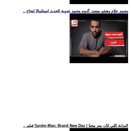
.. محمد علام وهيثم سعيد: ألبوم محمد عدوية الجديد استكمالا لنجاح
.. فيلم Spider-Man: Brand New Day | البداية اللي كان بيتر محتا