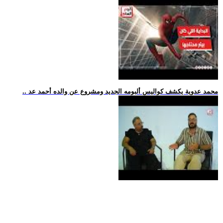
.. محمد عدوية يكشف كواليس ألبومه الجديد ومشروع عن والده أحمد عد