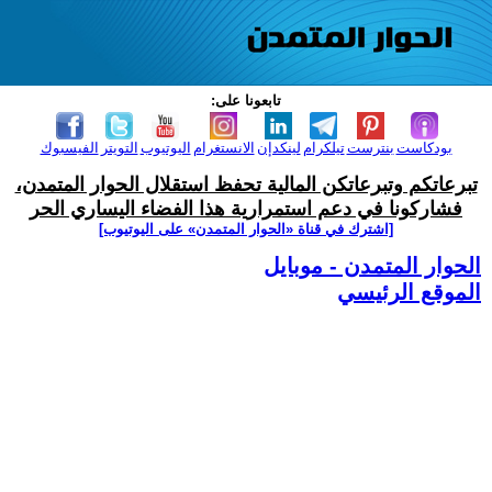
تابعونا على:
بودكاست
بنترست
تيلكرام
لينكدإن
الانستغرام
اليوتيوب
التويتر
الفيسبوك
تبرعاتكم وتبرعاتكن المالية تحفظ استقلال الحوار المتمدن،
فشاركونا في دعم استمرارية هذا الفضاء اليساري الحر
[اشترك في قناة ‫«الحوار المتمدن» على اليوتيوب]
الحوار المتمدن - موبايل
الموقع الرئيسي