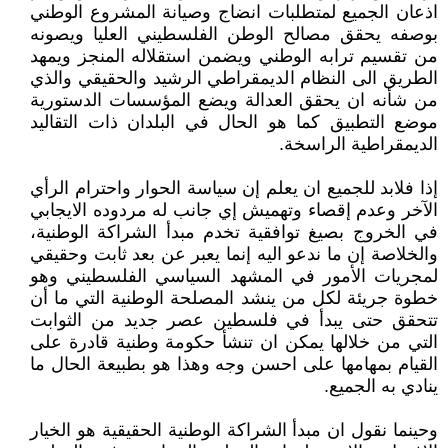
اذعان الجميع لمتطلبات انضاج وصيانة المشروع الوطني
بوصفه يحقق مصالح الوطن الفلسطيني العليا ويصونه
من تقسيم ترابه الوطني ويضمن استقلاله المنجز ويمهد
الطريق الى النظام الديمقراطي الرشيد والحقيقي والذي
من شأنه ان يحقق العدالة ويضع المؤسسات الدستورية
موضع التطبيق كما هو الحال في البلدان ذات التقاليد
الديمقراطية الراسخة.
إذا فلابد للجميع ان يعلم إن سياسة الحوار واحترام الرأي
الآخر وعدم إقصاء وتهميش إي جانب له مردوده الايجابي
في الخروج بصيغ توافقية تخدم مبدأ الشراكة الوطنية،
والخلاصة إن ما ندعو اليه إنما يعبر عن بعد ثابت وحقيقي
لمجريات الأمور في المشهد السياسي الفلسطيني وهو
خطوة جريئة لكل من ينشد المصلحة الوطنية التي ما أن
تتحقق حتى يبدأ في فلسطين عصر جديد من الثوابت
التي من خلالها يمكن ان تنشأ حكومة وطنية قادرة على
القيام بمهامها على احسن وجه وهذا هو بطبيعة الحال ما
ينادي به الجميع.
وحينما نقول ان مبدأ الشراكة الوطنية الحقيقية هو الخيار