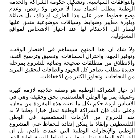
والتوافقات السياسية، وتشكيل حكومة الشراكة والخدمة
الوطنية يتطلب اعتماد مبدأ لا فرض ولا رفض، وعدم
وضع خطوط حمر على هذا الطرف او ذاك، بل صياغة
وبلورة معايير وضوابط وسياقات موضوعية متفق عليها
ليصار الى الاحتكام لها عند اختيار الاشخاص لمواقع
المسؤولية.
ولا شك ان هذا المنهج سيساهم في اختصار الوقت،
وتوفير الجهد، واختزال المسافات، وتعميق وترسيخ الثقة،
والانطلاق من منطلقات صحيحة وصائبة للشروع بمرحلة
جديدة تتطلب تظافر كل الجهود والطاقات لتحقيق المزيد
من النجاحات، وتجاوز الكثير من الاخفاقات.
ان خيار الشراكة الوطنية هو وصفة علاجية لازمة كبيرة
وعميقة يمر بها الوطن الفلسطيني بحق وحقيقة وهي في
الاساس ازمة حكم بكل ما تعنيه هذه المفردة من معان،
وعلى ذلك فإن الشراكة الوطنية تمثل خيارا وطنيا لا بد
منه للخروج من الأزمات المستعصية في الوطن
الفلسطيني وإنقاذ ما يمكن إنقاذه للحفاظ على المشروع
الوطني والإنجازات الوطنية التي عمدت بالدم، بل ان
الشراكة الوطنية تمثل نمط من انماط الديمقراطية الذي