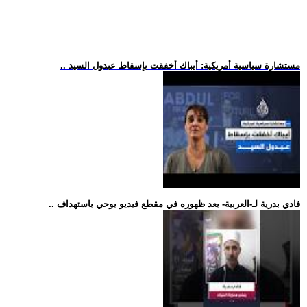
.. مستشارة سياسية أمريكية: أيباك أخفقت بإسقاط عبدول السيد
.. فادي بدرية لـ-العربية- بعد ظهوره في مقطع فيديو يوحي باستهداف