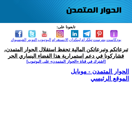
تابعونا على:
بودكاست
بنترست
تيلكرام
لينكدإن
الانستغرام
اليوتيوب
التويتر
الفيسبوك
تبرعاتكم وتبرعاتكن المالية تحفظ استقلال الحوار المتمدن،
فشاركونا في دعم استمرارية هذا الفضاء اليساري الحر
[اشترك في قناة ‫«الحوار المتمدن» على اليوتيوب]
الحوار المتمدن - موبايل
الموقع الرئيسي