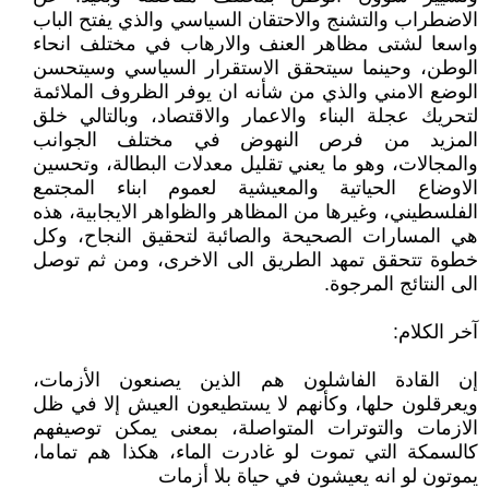
الاضطراب والتشنج والاحتقان السياسي والذي يفتح الباب
واسعا لشتى مظاهر العنف والارهاب في مختلف انحاء
الوطن، وحينما سيتحقق الاستقرار السياسي وسيتحسن
الوضع الامني والذي من شأنه ان يوفر الظروف الملائمة
لتحريك عجلة البناء والاعمار والاقتصاد، وبالتالي خلق
المزيد من فرص النهوض في مختلف الجوانب
والمجالات، وهو ما يعني تقليل معدلات البطالة، وتحسين
الاوضاع الحياتية والمعيشية لعموم ابناء المجتمع
الفلسطيني، وغيرها من المظاهر والظواهر الايجابية، هذه
هي المسارات الصحيحة والصائبة لتحقيق النجاح، وكل
خطوة تتحقق تمهد الطريق الى الاخرى، ومن ثم توصل
الى النتائج المرجوة.
آخر الكلام:
إن القادة الفاشلون هم الذين يصنعون الأزمات،
ويعرقلون حلها، وكأنهم لا يستطيعون العيش إلا في ظل
الازمات والتوترات المتواصلة، بمعنى يمكن توصيفهم
كالسمكة التي تموت لو غادرت الماء، هكذا هم تماما،
يموتون لو انه يعيشون في حياة بلا أزمات