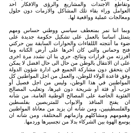
وتقاطع الاجندات والمشاريع والرؤى والافكار احد
العوامل وراء بقاء تلك المشاكل والازمات دون حلول
ومعالجات عملية وواقعية لها.
وبما اننا نمر بمنعطف سياسي ووطني حساس ومهم
يتمثل اساسا بالعمل على تشكيل حكومة جديدة على
ضوء ما أنتجته الللقاءات والحوارات السابقة بين حركتي
فتح وحماس والتي كان آخرها على أرض الكنانه وما
أفرزته من قرارات ونتائج، حري بنا ان نشدد مرة اخرى
على ان الانتقال بالوطن من حال الى حال افضل لا يمكن
ان يتحقق دون مشاركة الجميع في ادارة شؤون الدولة
وفق قاعدة الولاء للوطن، والعمل من اجل المواطنين كل
المواطنين في هذا الوطن، وليس من اجل فصيل أو
حزب أو فئة أو شريحة دون غيرها، وتغليب المصالح
الفئوية الخاصة على المصالح الوطنية العامة، من شأنه
ان يفتح المنافذ والابواب للمتربصين بفلسطين
والفلسطينيين، ومن شأنه ان يزيد من معاناة المواطنين
وهمومهم ومشاكلهم وازماتهم المختلفة، ومن شأنه ان
يوسع الهوة بين الشركاء بدلا من تجسيرها وردمها.