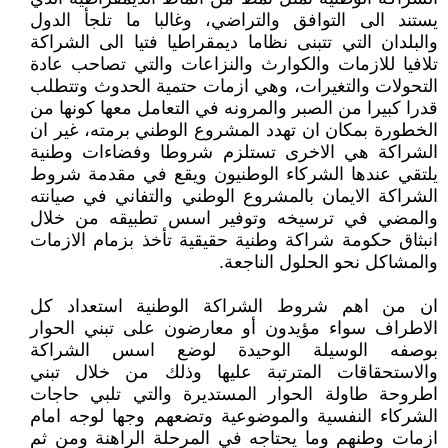
يستند الى التوافق والتراضي، وغالبا ما تلجأ الدول
والبلدان التي تتبنى نظاما ديمقراطيا فتيا الى الشراكة
تلافيا للازمات والكوارث والنزاعات والتي تصاحب عادة
التحولات والتغيرات، وهي ازمات حتمية الحدوث وتتطلب
قدرا كبيرا من الصبر والمرونه في التعامل معها كونها من
الخطورة بمكان ان تهدد المشروع الوطني برمته، غير ان
الشراكة هي الاخرى تستلزم شروطا وفضاءات وطنية
يلتقي عندها الشركاء الوطنيون ويقع في مقدمة شروط
الشراكة الايمان بالمشروع الوطني والتفاني في صيانته
والمضي في ترسيخه وتوفير اسس تطبيقه من خلال
انبثاق حكومة شراكة وطنية حقيقية تأخذ بزمام الازمات
والمشاكل نحو الحلول الناجعة.
ان من اهم شروط الشراكة الوطنية استعداد كل
الاطراف سواء مؤيدون أو معارضون على تبني الحوار
بوصفه الوسيلة الوحيدة لوضع اسس الشراكة
والاستحقاقات المترتبة عليها وذلك من خلال تبني
اطروحة طاولة الحوار المستديرة والتي تلبي حاجات
الشركاء النفسية والموضوعية وتضعهم وجها لوجه امام
ازمات وطنهم وما يحتاجه في المرحلة الراهنة ومن ثم