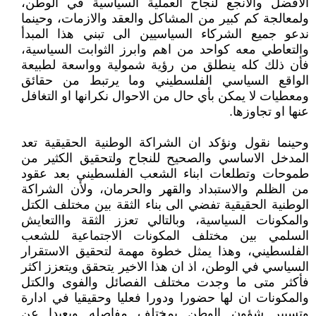
الافضل والانجع لنجاح العملية السياسية في الوطن،
ولمعالجة كم كبير من المشاكل والعقد والازمات، وحينما
ندعو جميع الشركاء السياسيين الى تبني هذا المبدأ
والتعاطي معه كواحد من اهم وابرز الثوابت السياسية،
فأن ذلك كله ينطلق من رؤية شمولية وواسعة لطبيعة
الواقع السياسي الفلسطيني وما يرتبط من حقائق
ومعطيات لا يمكن بأي حال من الاحوال نكرانها او التغافل
عنها او تجاوزها.
وحينما نقول ونؤكد ان الشراكة الوطنية الحقيقية تعد
المدخل الاساسي والصحيح للنجاح ولتحقيق الكثير من
طموحات وتطلعات ابناء الشعب الفلسطيني بعد عقود
من الظلم والاستبداد والقهر والحرمان، ولأن الشراكة
الوطنية الحقيقية تفضي الى بناء الثقة بين مختلف الكتل
والمكونات السياسية، وبالتالي تعزز الثقة واالتعايش
السلمي بين مختلف المكونات الاجتماعية للشعب
الفلسطيني، وهذا يمثل خطوة مهمة لتحقيق الاستقرار
السياسي في الوطن، اذ ان هذا الاخير يتحقق ويتعزز اكثر
فأكثر متى ما وجدت مختلف الفصائل والفوى والكتل
والمكونات ان لها حضورا ودورا فعليا وحقيقيا في ادارة
وتسيير شؤون الوطن بمختلف مفاصله وبعيدا عن